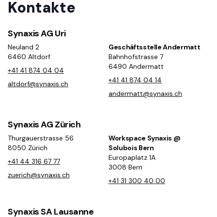
Kontakte
Synaxis AG Uri
Neuland 2
Geschäftsstelle Andermatt
6460 Altdorf
Bahnhofstrasse 7
6490 Andermatt
+41 41 874 04 04
+41 41 874 04 14
altdorf@synaxis.ch
andermatt@synaxis.ch
Synaxis AG Zürich
Thurgauerstrasse 56
Workspace Synaxis @
8050 Zürich
Solubois Bern
Europaplatz 1A
+41 44 316 67 77
3008 Bern
zuerich@synaxis.ch
+41 31 300 40 00
Synaxis SA Lausanne