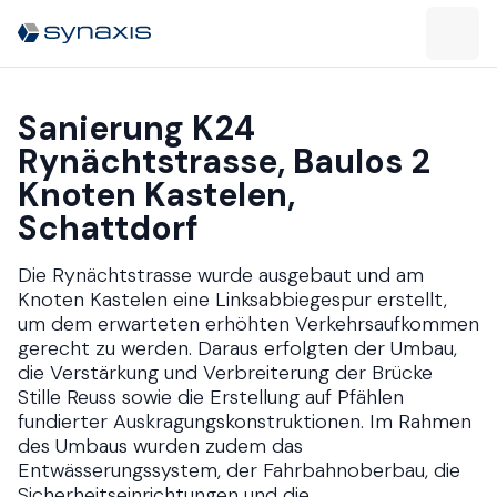
Sanierung K24
Rynächtstrasse, Baulos 2
Knoten Kastelen​​​​‌ ‍ ​‍​‍‌‍ ‌ ​‍‌‍‍‌‌‍‌ ‌‍‍‌‌‍ ‍​‍​‍​ ‍‍​‍​‍‌ ​ ‌‍​‌‌‍ ‍‌‍‍‌‌ ‌​‌ ‍‌​‍ ‍‌‍‍‌‌‍ ​‍​‍​‍ ​​‍​‍‌‍‍​‌ ​‍‌‍‌‌‌‍‌‍​‍​‍​ ‍‍​‍​‍‌‍‍​‌ ‌​‌ ‌​‌ ​​​ ‍‍​‍ ​‍ ‌‍ ​‌‍ ‌‍​ ‌‍​‌‌‍ ​‌‍‍​‌‍ ‌ ​ ‌ ‌​​ ‍‍​ ​ ​ ​ ​ ​ ​ ​ ​‍ ‌‍‍‌‌‍ ‍‌ ‌​‌‍‌‌‌‍ ‍‌ ‌​​‍ ‌‍‌‌‌‍‌​‌‍‍‌‌ ‌​​‍ ‌‍ ‌‌‍ ‌‍‌​‌‍‌‌​ ‌‌ ​​‌ ​‍‌‍‌‌‌ ​ ‌‍‌‌‌‍ ‍‌ ‌​‌‍​‌‌ ‌​‌‍‍‌‌‍ ‌‍ ‍​ ‍ ‌‍‍‌‌‍‌​​ ‌‌‍‌‌​ ‌‌‌‍‌‍​ ‌ ​ ‍‌‌‍‌‌‌‍​‍​ ​ ​‍ ‌‌‍‌‌​ ‌​‌‍‌​​ ‌​​‍ ‌​ ‌​​ ​‍‌‍‌‌‌‍​ ​‍ ‌‌‍​‍​ ‌‌​ ‌ ‌‍​‍​‍ ‌​ ​​​ ​‌​ ‌‌​ ​ ​ ‍‌​ ​ ‌‍‌‍​ ‌ ​ ‍​‌‍‌​​ ​ ​ ​ ​ ‍ ‌ ‌​‌ ‍‌‌ ​​‌‍‌‌​ ‌‌ ​​‌ ​‍‌‍ ‌‍‍‍‌‍‌‌‌‍​ ‌ ‌​​ ‍ ‌ ​​‌‍​‌‌ ‌​‌‍‍​​ ‌‌ ‌​‌‍‍‌‌ ‌​‌‍ ​‌‍‌‌​‍‌‌​ ‌‌‌​​‍‌‌ ‌‍‍ ‌‍‌‌‌ ‍‌​‍‌‌​ ​ ‌​‌​​‍‌‌​ ​ ‌​‌​​‍‌‌​ ​‍​ ​‍‌‍‌​‌‍‌‌​‍‌‌​ ​‍​ ​‍​‍‌‌​ ‌‌‌​‌​​‍ ‍‌ ‌‍‌‍​‌‌‍ ​‌ ‌‌‌‍‌‌​ ‌‍​‍‌‍​‌‌ ​ ‌‍‌‌‌‌‌‌‌ ​‍‌‍ ​​ ‌‌‍‍​‌ ‌​‌ ‌​‌ ​​​‍‌‌​ ​ ‌​​‌​‍‌‌​ ​‍‌​‌‍​‍‌‌​ ​‍‌​‌‍‌‍ ​‌‍ ‌‍​ ‌‍​‌‌‍ ​‌‍‍​‌‍ ‌ ​ ‌ ‌​​‍‌‌​ ​ ‌​​‌​ ​ ​ ​ ​ ​ ​ ​ ​‍‌‍‌‍‍‌‌‍‌​​ ‌‌‍‌‌​ ‌‌‌‍‌‍​ ‌ ​ ‍‌‌‍‌‌‌‍​‍​ ​ ​‍ ‌‌‍‌‌​ ‌​‌‍‌​​ ‌​​‍ ‌​ ‌​​ ​‍‌‍‌‌‌‍​ ​‍ ‌‌‍​‍​ ‌‌​ ‌ ‌‍​‍​‍ ‌​ ​​​ ​‌​ ‌‌​ ​ ​ ‍‌​ ​ ‌‍‌‍​ ‌ ​ ‍​‌‍‌​​ ​ ​ ​ ​‍‌‍‌ ‌​‌ ‍‌‌ ​​‌‍‌‌​ ‌‌ ​​‌ ​‍‌‍ ‌‍‍‍‌‍‌‌‌‍​ ‌ ‌​​‍‌‍‌ ​​‌‍​‌‌ ‌​‌‍‍​​ ‌‌ ‌​‌‍‍‌‌ ‌​‌‍ ​‌‍‌‌​‍‌‌​ ‌‌‌​​‍‌‌ ‌‍‍ ‌‍‌‌‌ ‍‌​‍‌‌​ ​ ‌​‌​​‍‌‌​ ​ ‌​‌​​‍‌‌​ ​‍​ ​‍‌‍‌​‌‍‌‌​‍‌‌​ ​‍​ ​‍​‍‌‌​ ‌‌‌​‌​​‍ ‍‌ ‌‍‌‍​‌‌‍ ​‌ ‌‌‌‍‌‌​‍‌‍‌ ​​‌‍‌‌‌ ​‍‌ ​ ‌ ​​‌‍‌‌‌‍​ ‌ ‌​‌‍‍‌‌ ‌‍‌‍‌‌​ ‌‌ ​​‌ ‌‌‌‍​‍‌‍ ​‌‍‍‌‌ ​ ‌‍‍​‌‍‌‌‌‍‌​​‍​‍‌ ‌,
Schattdorf​​​​‌ ‍ ​‍​‍‌‍ ‌ ​‍‌‍‍‌‌‍‌ ‌‍‍‌‌‍ ‍​‍​‍​ ‍‍​‍​‍‌ ​ ‌‍​‌‌‍ ‍‌‍‍‌‌ ‌​‌ ‍‌​‍ ‍‌‍‍‌‌‍ ​‍​‍​‍ ​​‍​‍‌‍‍​‌ ​‍‌‍‌‌‌‍‌‍​‍​‍​ ‍‍​‍​‍‌‍‍​‌ ‌​‌ ‌​‌ ​​​ ‍‍​‍ ​‍ ‌‍ ​‌‍ ‌‍​ ‌‍​‌‌‍ ​‌‍‍​‌‍ ‌ ​ ‌ ‌​​ ‍‍​ ​ ​ ​ ​ ​ ​ ​ ​‍ ‌‍‍‌‌‍ ‍‌ ‌​‌‍‌‌‌‍ ‍‌ ‌​​‍ ‌‍‌‌‌‍‌​‌‍‍‌‌ ‌​​‍ ‌‍ ‌‌‍ ‌‍‌​‌‍‌‌​ ‌‌ ​​‌ ​‍‌‍‌‌‌ ​ ‌‍‌‌‌‍ ‍‌ ‌​‌‍​‌‌ ‌​‌‍‍‌‌‍ ‌‍ ‍​ ‍ ‌‍‍‌‌‍‌​​ ‌‌‍‌‌​ ‌‌‌‍‌‍​ ‌ ​ ‍‌‌‍‌‌‌‍​‍​ ​ ​‍ ‌‌‍‌‌​ ‌​‌‍‌​​ ‌​​‍ ‌​ ‌​​ ​‍‌‍‌‌‌‍​ ​‍ ‌‌‍​‍​ ‌‌​ ‌ ‌‍​‍​‍ ‌​ ​​​ ​‌​ ‌‌​ ​ ​ ‍‌​ ​ ‌‍‌‍​ ‌ ​ ‍​‌‍‌​​ ​ ​ ​ ​ ‍ ‌ ‌​‌ ‍‌‌ ​​‌‍‌‌​ ‌‌ ​​‌ ​‍‌‍ ‌‍‍‍‌‍‌‌‌‍​ ‌ ‌​​ ‍ ‌ ​​‌‍​‌‌ ‌​‌‍‍​​ ‌‌‍ ​‌‍ ‌‍​ ‌‍​‌‌ ‌​‌‍‍‌‌‍ ‌‍ ‍​‍‌‌​ ‌‌‌​​‍‌‌ ‌‍‍ ‌‍‌‌‌ ‍‌​‍‌‌​ ​ ‌​‌​​‍‌‌​ ​ ‌​‌​​‍‌‌​ ​‍​ ​‍‌‍‌​‌‍‌‌​‍‌‌​ ​‍​ ​‍​‍‌‌​ ‌‌‌​‌​​‍ ‍‌ ‌‍‌‍​‌‌‍ ​‌ ‌‌‌‍‌‌​ ‌‍​‍‌‍​‌‌ ​ ‌‍‌‌‌‌‌‌‌ ​‍‌‍ ​​ ‌‌‍‍​‌ ‌​‌ ‌​‌ ​​​‍‌‌​ ​ ‌​​‌​‍‌‌​ ​‍‌​‌‍​‍‌‌​ ​‍‌​‌‍‌‍ ​‌‍ ‌‍​ ‌‍​‌‌‍ ​‌‍‍​‌‍ ‌ ​ ‌ ‌​​‍‌‌​ ​ ‌​​‌​ ​ ​ ​ ​ ​ ​ ​ ​‍‌‍‌‍‍‌‌‍‌​​ ‌‌‍‌‌​ ‌‌‌‍‌‍​ ‌ ​ ‍‌‌‍‌‌‌‍​‍​ ​ ​‍ ‌‌‍‌‌​ ‌​‌‍‌​​ ‌​​‍ ‌​ ‌​​ ​‍‌‍‌‌‌‍​ ​‍ ‌‌‍​‍​ ‌‌​ ‌ ‌‍​‍​‍ ‌​ ​​​ ​‌​ ‌‌​ ​ ​ ‍‌​ ​ ‌‍‌‍​ ‌ ​ ‍​‌‍‌​​ ​ ​ ​ ​‍‌‍‌ ‌​‌ ‍‌‌ ​​‌‍‌‌​ ‌‌ ​​‌ ​‍‌‍ ‌‍‍‍‌‍‌‌‌‍​ ‌ ‌​​‍‌‍‌ ​​‌‍​‌‌ ‌​‌‍‍​​ ‌‌‍ ​‌‍ ‌‍​ ‌‍​‌‌ ‌​‌‍‍‌‌‍ ‌‍ ‍​‍‌‌​ ‌‌‌​​‍‌‌ ‌‍‍ ‌‍‌‌‌ ‍‌​‍‌‌​ ​ ‌​‌​​‍‌‌​ ​ ‌​‌​​‍‌‌​ ​‍​ ​‍‌‍‌​‌‍‌‌​‍‌‌​ ​‍​ ​‍​‍‌‌​ ‌‌‌​‌​​‍ ‍‌ ‌‍‌‍​‌‌‍ ​‌ ‌‌‌‍‌‌​‍‌‍‌ ​​‌‍‌‌‌ ​‍‌ ​ ‌ ​​‌‍‌‌‌‍​ ‌ ‌​‌‍‍‌‌ ‌‍‌‍‌‌​ ‌‌ ​​‌ ‌‌‌‍​‍‌‍ ​‌‍‍‌‌ ​ ‌‍‍​‌‍‌‌‌‍‌​​‍​‍‌ ‌
Die Rynächtstrasse wurde ausgebaut und am
Knoten Kastelen eine Linksabbiegespur erstellt,
um dem erwarteten erhöhten Verkehrsaufkommen
gerecht zu werden. Daraus erfolgten der Umbau,
die Verstärkung und Verbreiterung der Brücke
Stille Reuss sowie die Erstellung auf Pfählen
fundierter Auskragungskonstruktionen. Im Rahmen
des Umbaus wurden zudem das
Entwässerungssystem, der Fahrbahnoberbau, die
Sicherheitseinrichtungen und die