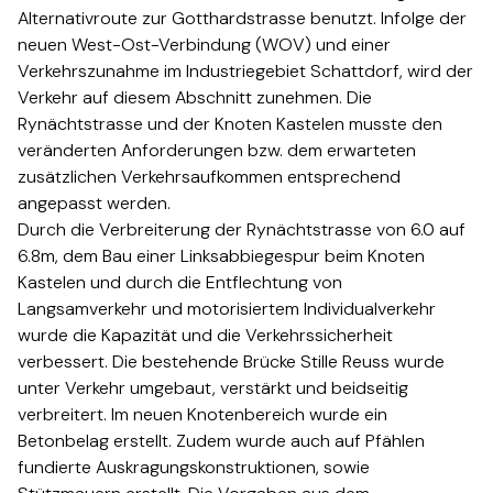
Alternativroute zur Gotthardstrasse benutzt. Infolge der
neuen West-Ost-Verbindung (WOV) und einer
Verkehrszunahme im Industriegebiet Schattdorf, wird der
Verkehr auf diesem Abschnitt zunehmen. Die
Rynächtstrasse und der Knoten Kastelen musste den
veränderten Anforderungen bzw. dem erwarteten
zusätzlichen Verkehrsaufkommen entsprechend
angepasst werden.​​​​‌ ‍ ​‍​‍‌‍ ‌ ​‍‌‍‍‌‌‍‌ ‌‍‍‌‌‍ ‍​‍​‍​ ‍‍​‍​‍‌ ​ ‌‍​‌‌‍ ‍‌‍‍‌‌ ‌​‌ ‍‌​‍ ‍‌‍‍‌‌‍ ​‍​‍​‍ ​​‍​‍‌‍‍​‌ ​‍‌‍‌‌‌‍‌‍​‍​‍​ ‍‍​‍​‍‌‍‍​‌ ‌​‌ ‌​‌ ​​​ ‍‍​‍ ​‍ ‌‍ ​‌‍ ‌‍​ ‌‍​‌‌‍ ​‌‍‍​‌‍ ‌ ​ ‌ ‌​​ ‍‍​ ​ ​ ​ ​ ​ ​ ​ ​‍ ‌‍‍‌‌‍ ‍‌ ‌​‌‍‌‌‌‍ ‍‌ ‌​​‍ ‌‍‌‌‌‍‌​‌‍‍‌‌ ‌​​‍ ‌‍ ‌‌‍ ‌‍‌​‌‍‌‌​ ‌‌ ​​‌ ​‍‌‍‌‌‌ ​ ‌‍‌‌‌‍ ‍‌ ‌​‌‍​‌‌ ‌​‌‍‍‌‌‍ ‌‍ ‍​ ‍ ‌‍‍‌‌‍‌​​ ‌‌‍‌‌​ ‌‌‌‍‌‍​ ‌ ​ ‍‌‌‍‌‌‌‍​‍​ ​ ​‍ ‌‌‍‌‌​ ‌​‌‍‌​​ ‌​​‍ ‌​ ‌​​ ​‍‌‍‌‌‌‍​ ​‍ ‌‌‍​‍​ ‌‌​ ‌ ‌‍​‍​‍ ‌​ ​​​ ​‌​ ‌‌​ ​ ​ ‍‌​ ​ ‌‍‌‍​ ‌ ​ ‍​‌‍‌​​ ​ ​ ​ ​ ‍ ‌ ‌​‌ ‍‌‌ ​​‌‍‌‌​ ‌‌ ​​‌ ​‍‌‍ ‌‍‍‍‌‍‌‌‌‍​ ‌ ‌​​ ‍ ‌ ​​‌‍​‌‌ ‌​‌‍‍​​ ‌‌‍‌​‌‍‌‌‌ ​ ‌‍​ ‌ ​‍‌‍‍‌‌ ​​‌ ‌​‌‍‍‌‌‍ ‌‍ ‍​‍‌‌​ ‌‌‌​​‍‌‌ ‌‍‍ ‌‍‌‌‌ ‍‌​‍‌‌​ ​ ‌​‌​​‍‌‌​ ​ ‌​‌​​‍‌‌​ ​‍​ ​‍‌‍‌​‌‍‌‌​‍‌‌​ ​‍​ ​‍​‍‌‌​ ‌‌‌​‌​​‍ ‍‌ ‌‍‌‍​‌‌‍ ​‌ ‌‌‌‍‌‌​‍‌‌​ ‌‌‌​​‍‌‌ ‌‍‍ ‌‍‌‌‌ ‍‌​‍‌‌​ ​ ‌​‌​​‍‌‌​ ​ ‌​‌​​‍‌‌​ ​‍​ ​‍‌‍​‍‌‍ ​‌‍ ‌‍​ ‌‍‍ ​‍ ‌​ ​​​‍‌‌​ ​‍​ ​‍​‍‌‌​ ‌‌‌​‌​​‍ ‍‌‍​ ‌‍‍​‌‍‍‌‌‍ ​‌‍‌​‌ ​‍‌‍‌‌‌‍ ‍​‍‌‌​ ‌‌‌​​‍‌‌ ‌‍‍ ‌‍‌‌‌ ‍‌​‍‌‌​ ​ ‌​‌​​‍‌‌​ ​ ‌​‌​​‍‌‌​ ​‍​ ​‍‌ ​ ‌ ​​‌‍​‌‌‍ ‍​‍ ‌​ ​​​‍‌‌​ ​‍​ ​‍​‍‌‌​ ‌‌‌​‌​​‍ ‍‌ ‌​‌‍‌‌‌ ‍​‌ ‌​​ ‌‍​‍‌‍​‌‌ ​ ‌‍‌‌‌‌‌‌‌ ​‍‌‍ ​​ ‌‌‍‍​‌ ‌​‌ ‌​‌ ​​​‍‌‌​ ​ ‌​​‌​‍‌‌​ ​‍‌​‌‍​‍‌‌​ ​‍‌​‌‍‌‍ ​‌‍ ‌‍​ ‌‍​‌‌‍ ​‌‍‍​‌‍ ‌ ​ ‌ ‌​​‍‌‌​ ​ ‌​​‌​ ​ ​ ​ ​ ​ ​ ​ ​‍‌‍‌‍‍‌‌‍‌​​ ‌‌‍‌‌​ ‌‌‌‍‌‍​ ‌ ​ ‍‌‌‍‌‌‌‍​‍​ ​ ​‍ ‌‌‍‌‌​ ‌​‌‍‌​​ ‌​​‍ ‌​ ‌​​ ​‍‌‍‌‌‌‍​ ​‍ ‌‌‍​‍​ ‌‌​ ‌ ‌‍​‍​‍ ‌​ ​​​ ​‌​ ‌‌​ ​ ​ ‍‌​ ​ ‌‍‌‍​ ‌ ​ ‍​‌‍‌​​ ​ ​ ​ ​‍‌‍‌ ‌​‌ ‍‌‌ ​​‌‍‌‌​ ‌‌ ​​‌ ​‍‌‍ ‌‍‍‍‌‍‌‌‌‍​ ‌ ‌​​‍‌‍‌ ​​‌‍​‌‌ ‌​‌‍‍​​ ‌‌‍‌​‌‍‌‌‌ ​ ‌‍​ ‌ ​‍‌‍‍‌‌ ​​‌ ‌​‌‍‍‌‌‍ ‌‍ ‍​‍‌‌​ ‌‌‌​​‍‌‌ ‌‍‍ ‌‍‌‌‌ ‍‌​‍‌‌​ ​ ‌​‌​​‍‌‌​ ​ ‌​‌​​‍‌‌​ ​‍​ ​‍‌‍‌​‌‍‌‌​‍‌‌​ ​‍​ ​‍​‍‌‌​ ‌‌‌​‌​​‍ ‍‌ ‌‍‌‍​‌‌‍ ​‌ ‌‌‌‍‌‌​‍‌‌​ ‌‌‌​​‍‌‌ ‌‍‍ ‌‍‌‌‌ ‍‌​‍‌‌​ ​ ‌​‌​​‍‌‌​ ​ ‌​‌​​‍‌‌​ ​‍​ ​‍‌‍​‍‌‍ ​‌‍ ‌‍​ ‌‍‍ ​‍ ‌​ ​​​‍‌‌​ ​‍​ ​‍​‍‌‌​ ‌‌‌​‌​​‍ ‍‌‍​ ‌‍‍​‌‍‍‌‌‍ ​‌‍‌​‌ ​‍‌‍‌‌‌‍ ‍​‍‌‌​ ‌‌‌​​‍‌‌ ‌‍‍ ‌‍‌‌‌ ‍‌​‍‌‌​ ​ ‌​‌​​‍‌‌​ ​ ‌​‌​​‍‌‌​ ​‍​ ​‍‌ ​ ‌ ​​‌‍​‌‌‍ ‍​‍ ‌​ ​​​‍‌‌​ ​‍​ ​‍​‍‌‌​ ‌‌‌​‌​​‍ ‍‌ ‌​‌‍‌‌‌ ‍​‌ ‌​​‍‌‍‌ ​​‌‍‌‌‌ ​‍‌ ​ ‌ ​​‌‍‌‌‌‍​ ‌ ‌​‌‍‍‌‌ ‌‍‌‍‌‌​ ‌‌ ​​‌ ‌‌‌‍​‍‌‍ ​‌‍‍‌‌ ​ ‌‍‍​‌‍‌‌‌‍‌​​‍​‍‌ ‌
Durch die Verbreiterung der Rynächtstrasse von 6.0 auf
6.8m, dem Bau einer Linksabbiegespur beim Knoten
Kastelen und durch die Entflechtung von
Langsamverkehr und motorisiertem Individualverkehr
wurde die Kapazität und die Verkehrssicherheit
verbessert. Die bestehende Brücke Stille Reuss wurde
unter Verkehr umgebaut, verstärkt und beidseitig
verbreitert. Im neuen Knotenbereich wurde ein
Betonbelag erstellt. Zudem wurde auch auf Pfählen
fundierte Auskragungskonstruktionen, sowie