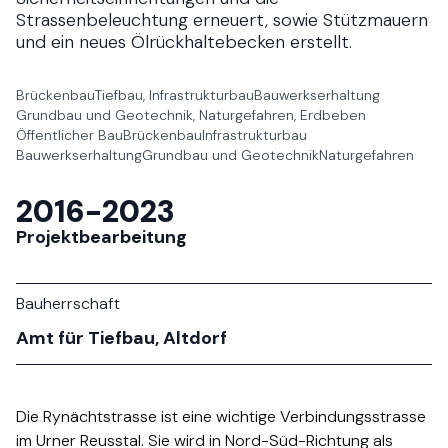
Strassenbeleuchtung erneuert, sowie Stützmauern
und ein neues Ölrückhaltebecken erstellt.​​​​‌ ‍ ​‍​‍‌‍ ‌ ​‍‌‍‍‌‌‍‌ ‌‍‍‌‌‍ ‍​‍​‍​ ‍‍​‍​‍‌ ​ ‌‍​‌‌‍ ‍‌‍‍‌‌ ‌​‌ ‍‌​‍ ‍‌‍‍‌‌‍ ​‍​‍​‍ ​​‍​‍‌‍‍​‌ ​‍‌‍‌‌‌‍‌‍​‍​‍​ ‍‍​‍​‍‌‍‍​‌ ‌​‌ ‌​‌ ​​​ ‍‍​‍ ​‍ ‌‍ ​‌‍ ‌‍​ ‌‍​‌‌‍ ​‌‍‍​‌‍ ‌ ​ ‌ ‌​​ ‍‍​ ​ ​ ​ ​ ​ ​ ​ ​‍ ‌‍‍‌‌‍ ‍‌ ‌​‌‍‌‌‌‍ ‍‌ ‌​​‍ ‌‍‌‌‌‍‌​‌‍‍‌‌ ‌​​‍ ‌‍ ‌‌‍ ‌‍‌​‌‍‌‌​ ‌‌ ​​‌ ​‍‌‍‌‌‌ ​ ‌‍‌‌‌‍ ‍‌ ‌​‌‍​‌‌ ‌​‌‍‍‌‌‍ ‌‍ ‍​ ‍ ‌‍‍‌‌‍‌​​ ‌‌‍‌‌​ ‌‌‌‍‌‍​ ‌ ​ ‍‌‌‍‌‌‌‍​‍​ ​ ​‍ ‌‌‍‌‌​ ‌​‌‍‌​​ ‌​​‍ ‌​ ‌​​ ​‍‌‍‌‌‌‍​ ​‍ ‌‌‍​‍​ ‌‌​ ‌ ‌‍​‍​‍ ‌​ ​​​ ​‌​ ‌‌​ ​ ​ ‍‌​ ​ ‌‍‌‍​ ‌ ​ ‍​‌‍‌​​ ​ ​ ​ ​ ‍ ‌ ‌​‌ ‍‌‌ ​​‌‍‌‌​ ‌‌ ​​‌ ​‍‌‍ ‌‍‍‍‌‍‌‌‌‍​ ‌ ‌​​ ‍ ‌ ​​‌‍​‌‌ ‌​‌‍‍​​ ‌‌ ​ ‌‍‍​‌‍ ‌ ​‍‌ ‌​‌​‌​‌‍‌‌‌ ​ ‌‍​ ‌ ​‍‌‍‍‌‌ ​​‌ ‌​‌‍‍‌‌‍ ‌‍ ‍​‍‌‌​ ‌‌‌​​‍‌‌ ‌‍‍ ‌‍‌‌‌ ‍‌​‍‌‌​ ​ ‌​‌​​‍‌‌​ ​ ‌​‌​​‍‌‌​ ​‍​ ​‍‌‍‌​‌‍‌‌​‍‌‌​ ​‍​ ​‍​‍‌‌​ ‌‌‌​‌​​‍ ‍‌ ‌‍‌‍​‌‌‍ ​‌ ‌‌‌‍‌‌​ ‌‍​‍‌‍​‌‌ ​ ‌‍‌‌‌‌‌‌‌ ​‍‌‍ ​​ ‌‌‍‍​‌ ‌​‌ ‌​‌ ​​​‍‌‌​ ​ ‌​​‌​‍‌‌​ ​‍‌​‌‍​‍‌‌​ ​‍‌​‌‍‌‍ ​‌‍ ‌‍​ ‌‍​‌‌‍ ​‌‍‍​‌‍ ‌ ​ ‌ ‌​​‍‌‌​ ​ ‌​​‌​ ​ ​ ​ ​ ​ ​ ​ ​‍‌‍‌‍‍‌‌‍‌​​ ‌‌‍‌‌​ ‌‌‌‍‌‍​ ‌ ​ ‍‌‌‍‌‌‌‍​‍​ ​ ​‍ ‌‌‍‌‌​ ‌​‌‍‌​​ ‌​​‍ ‌​ ‌​​ ​‍‌‍‌‌‌‍​ ​‍ ‌‌‍​‍​ ‌‌​ ‌ ‌‍​‍​‍ ‌​ ​​​ ​‌​ ‌‌​ ​ ​ ‍‌​ ​ ‌‍‌‍​ ‌ ​ ‍​‌‍‌​​ ​ ​ ​ ​‍‌‍‌ ‌​‌ ‍‌‌ ​​‌‍‌‌​ ‌‌ ​​‌ ​‍‌‍ ‌‍‍‍‌‍‌‌‌‍​ ‌ ‌​​‍‌‍‌ ​​‌‍​‌‌ ‌​‌‍‍​​ ‌‌ ​ ‌‍‍​‌‍ ‌ ​‍‌ ‌​‌​‌​‌‍‌‌‌ ​ ‌‍​ ‌ ​‍‌‍‍‌‌ ​​‌ ‌​‌‍‍‌‌‍ ‌‍ ‍​‍‌‌​ ‌‌‌​​‍‌‌ ‌‍‍ ‌‍‌‌‌ ‍‌​‍‌‌​ ​ ‌​‌​​‍‌‌​ ​ ‌​‌​​‍‌‌​ ​‍​ ​‍‌‍‌​‌‍‌‌​‍‌‌​ ​‍​ ​‍​‍‌‌​ ‌‌‌​‌​​‍ ‍‌ ‌‍‌‍​‌‌‍ ​‌ ‌‌‌‍‌‌​‍‌‍‌ ​​‌‍‌‌‌ ​‍‌ ​ ‌ ​​‌‍‌‌‌‍​ ‌ ‌​‌‍‍‌‌ ‌‍‌‍‌‌​ ‌‌ ​​‌ ‌‌‌‍​‍‌‍ ​‌‍‍‌‌ ​ ‌‍‍​‌‍‌‌‌‍‌​​‍​‍‌ ‌
Brückenbau​​​​‌ ‍ ​‍​‍‌‍ ‌ ​‍‌‍‍‌‌‍‌ ‌‍‍‌‌‍ ‍​‍​‍​ ‍‍​‍​‍‌ ​ ‌‍​‌‌‍ ‍‌‍‍‌‌ ‌​‌ ‍‌​‍ ‍‌‍‍‌‌‍ ​‍​‍​‍ ​​‍​‍‌‍‍​‌ ​‍‌‍‌‌‌‍‌‍​‍​‍​ ‍‍​‍​‍‌‍‍​‌ ‌​‌ ‌​‌ ​​​ ‍‍​‍ ​‍ ‌‍ ​‌‍ ‌‍​ ‌‍​‌‌‍ ​‌‍‍​‌‍ ‌ ​ ‌ ‌​​ ‍‍​ ​ ​ ​ ​ ​ ​ ​ ​‍ ‌‍‍‌‌‍ ‍‌ ‌​‌‍‌‌‌‍ ‍‌ ‌​​‍ ‌‍‌‌‌‍‌​‌‍‍‌‌ ‌​​‍ ‌‍ ‌‌‍ ‌‍‌​‌‍‌‌​ ‌‌ ​​‌ ​‍‌‍‌‌‌ ​ ‌‍‌‌‌‍ ‍‌ ‌​‌‍​‌‌ ‌​‌‍‍‌‌‍ ‌‍ ‍​ ‍ ‌‍‍‌‌‍‌​​ ‌‌‌‍‌‌‍‍‌‌​‍‍‌‍‍‍‌ ​​‌ ‌‌‌ ‍​‌‍‍​‌ ‌ ​ ​ ‌‍‍‍‌‌‌​‌‍‌ ​ ‍‌‌ ‌ ​ ‌‍‌​‍‌‌‍‍ ‌‍ ‍‌‍‌​‌‌‌‍‌‍‌ ​ ‍ ‌ ‌​‌ ‍‌‌ ​​‌‍‌‌​ ‌‌ ​​‌ ​‍‌‍ ‌‍‍‍‌‍‌‌‌‍​ ‌ ‌​‌​​ ‌‍​‌‌ ‌​‌‍‌‌‌‍‌ ‌‍ ‌ ​‍‌ ‍‌​ ‍ ‌ ​​‌‍​‌‌ ‌​‌‍‍​​ ‌‌‍ ‍‌‍​‌‌‍ ‌‌‍‌‌​‍‌‌​ ‌‌‌​​‍‌‌ ‌‍‍ ‌‍‌‌‌ ‍‌​‍‌‌​ ​ ‌​‌​​‍‌‌​ ​ ‌​‌​​‍‌‌​ ​‍​ ​‍‌‍‌​‌‍‌‌​‍‌‌​ ​‍​ ​‍​‍‌‌​ ‌‌‌​‌​​‍ ‍‌ ‌‍‌‍​‌‌‍ ​‌ ‌‌‌‍‌‌​ ‌‍​‍‌‍​‌‌ ​ ‌‍‌‌‌‌‌‌‌ ​‍‌‍ ​​ ‌‌‍‍​‌ ‌​‌ ‌​‌ ​​​‍‌‌​ ​ ‌​​‌​‍‌‌​ ​‍‌​‌‍​‍‌‌​ ​‍‌​‌‍‌‍ ​‌‍ ‌‍​ ‌‍​‌‌‍ ​‌‍‍​‌‍ ‌ ​ ‌ ‌​​‍‌‌​ ​ ‌​​‌​ ​ ​ ​ ​ ​ ​ ​ ​‍‌‍‌‍‍‌‌‍‌​​ ‌‌‌‍‌‌‍‍‌‌​‍‍‌‍‍‍‌ ​​‌ ‌‌‌ ‍​‌‍‍​‌ ‌ ​ ​ ‌‍‍‍‌‌‌​‌‍‌ ​ ‍‌‌ ‌ ​ ‌‍‌​‍‌‌‍‍ ‌‍ ‍‌‍‌​‌‌‌‍‌‍‌ ​‍‌‍‌ ‌​‌ ‍‌‌ ​​‌‍‌‌​ ‌‌ ​​‌ ​‍‌‍ ‌‍‍‍‌‍‌‌‌‍​ ‌ ‌​‌​​ ‌‍​‌‌ ‌​‌‍‌‌‌‍‌ ‌‍ ‌ ​‍‌ ‍‌​‍‌‍‌ ​​‌‍​‌‌ ‌​‌‍‍​​ ‌‌‍ ‍‌‍​‌‌‍ ‌‌‍‌‌​‍‌‌​ ‌‌‌​​‍‌‌ ‌‍‍ ‌‍‌‌‌ ‍‌​‍‌‌​ ​ ‌​‌​​‍‌‌​ ​ ‌​‌​​‍‌‌​ ​‍​ ​‍‌‍‌​‌‍‌‌​‍‌‌​ ​‍​ ​‍​‍‌‌​ ‌‌‌​‌​​‍ ‍‌ ‌‍‌‍​‌‌‍ ​‌ ‌‌‌‍‌‌​‍‌‍‌ ​​‌‍‌‌‌ ​‍‌ ​ ‌ ​​‌‍‌‌‌‍​ ‌ ‌​‌‍‍‌‌ ‌‍‌‍‌‌​ ‌‌ ​​‌ ‌‌‌‍​‍‌‍ ​‌‍‍‌‌ ​ ‌‍‍​‌‍‌‌‌‍‌​​‍​‍‌ ‌
Tiefbau, Infrastrukturbau​​​​‌ ‍ ​‍​‍‌‍ ‌ ​‍‌‍‍‌‌‍‌ ‌‍‍‌‌‍ ‍​‍​‍​ ‍‍​‍​‍‌ ​ ‌‍​‌‌‍ ‍‌‍‍‌‌ ‌​‌ ‍‌​‍ ‍‌‍‍‌‌‍ ​‍​‍​‍ ​​‍​‍‌‍‍​‌ ​‍‌‍‌‌‌‍‌‍​‍​‍​ ‍‍​‍​‍‌‍‍​‌ ‌​‌ ‌​‌ ​​​ ‍‍​‍ ​‍ ‌‍ ​‌‍ ‌‍​ ‌‍​‌‌‍ ​‌‍‍​‌‍ ‌ ​ ‌ ‌​​ ‍‍​ ​ ​ ​ ​ ​ ​ ​ ​‍ ‌‍‍‌‌‍ ‍‌ ‌​‌‍‌‌‌‍ ‍‌ ‌​​‍ ‌‍‌‌‌‍‌​‌‍‍‌‌ ‌​​‍ ‌‍ ‌‌‍ ‌‍‌​‌‍‌‌​ ‌‌ ​​‌ ​‍‌‍‌‌‌ ​ ‌‍‌‌‌‍ ‍‌ ‌​‌‍​‌‌ ‌​‌‍‍‌‌‍ ‌‍ ‍​ ‍ ‌‍‍‌‌‍‌​​ ‌‌ ‌ ‌‍​‍‌ ​ ‌‍ ​​ ‌​‌‍ ‍‌​​‍‌​ ‌‌‌​‍‌‍ ‌‌​ ‌‌‍‌‍‌‌‌ ‌ ‌‌‌​​‍‌ ​​‌​​‍‌‌‍​​ ‌ ‌​‍‌​ ‌ ‌‍‌ ​ ‍ ‌ ‌​‌ ‍‌‌ ​​‌‍‌‌​ ‌‌ ​​‌ ​‍‌‍ ‌‍‍‍‌‍‌‌‌‍​ ‌ ‌​‌​​ ‌‍​‌‌ ‌​‌‍‌‌‌‍‌ ‌‍ ‌ ​‍‌ ‍‌​ ‍ ‌ ​​‌‍​‌‌ ‌​‌‍‍​​ ‌‌‍ ‍‌‍​‌‌‍ ‌‌‍‌‌​‍‌‌​ ‌‌‌​​‍‌‌ ‌‍‍ ‌‍‌‌‌ ‍‌​‍‌‌​ ​ ‌​‌​​‍‌‌​ ​ ‌​‌​​‍‌‌​ ​‍​ ​‍‌‍‌​‌‍‌‌​‍‌‌​ ​‍​ ​‍​‍‌‌​ ‌‌‌​‌​​‍ ‍‌ ‌‍‌‍​‌‌‍ ​‌ ‌‌‌‍‌‌​ ‌‍​‍‌‍​‌‌ ​ ‌‍‌‌‌‌‌‌‌ ​‍‌‍ ​​ ‌‌‍‍​‌ ‌​‌ ‌​‌ ​​​‍‌‌​ ​ ‌​​‌​‍‌‌​ ​‍‌​‌‍​‍‌‌​ ​‍‌​‌‍‌‍ ​‌‍ ‌‍​ ‌‍​‌‌‍ ​‌‍‍​‌‍ ‌ ​ ‌ ‌​​‍‌‌​ ​ ‌​​‌​ ​ ​ ​ ​ ​ ​ ​ ​‍‌‍‌‍‍‌‌‍‌​​ ‌‌ ‌ ‌‍​‍‌ ​ ‌‍ ​​ ‌​‌‍ ‍‌​​‍‌​ ‌‌‌​‍‌‍ ‌‌​ ‌‌‍‌‍‌‌‌ ‌ ‌‌‌​​‍‌ ​​‌​​‍‌‌‍​​ ‌ ‌​‍‌​ ‌ ‌‍‌ ​‍‌‍‌ ‌​‌ ‍‌‌ ​​‌‍‌‌​ ‌‌ ​​‌ ​‍‌‍ ‌‍‍‍‌‍‌‌‌‍​ ‌ ‌​‌​​ ‌‍​‌‌ ‌​‌‍‌‌‌‍‌ ‌‍ ‌ ​‍‌ ‍‌​‍‌‍‌ ​​‌‍​‌‌ ‌​‌‍‍​​ ‌‌‍ ‍‌‍​‌‌‍ ‌‌‍‌‌​‍‌‌​ ‌‌‌​​‍‌‌ ‌‍‍ ‌‍‌‌‌ ‍‌​‍‌‌​ ​ ‌​‌​​‍‌‌​ ​ ‌​‌​​‍‌‌​ ​‍​ ​‍‌‍‌​‌‍‌‌​‍‌‌​ ​‍​ ​‍​‍‌‌​ ‌‌‌​‌​​‍ ‍‌ ‌‍‌‍​‌‌‍ ​‌ ‌‌‌‍‌‌​‍‌‍‌ ​​‌‍‌‌‌ ​‍‌ ​ ‌ ​​‌‍‌‌‌‍​ ‌ ‌​‌‍‍‌‌ ‌‍‌‍‌‌​ ‌‌ ​​‌ ‌‌‌‍​‍‌‍ ​‌‍‍‌‌ ​ ‌‍‍​‌‍‌‌‌‍‌​​‍​‍‌ ‌
Bauwerkserhaltung​​​​‌ ‍ ​‍​‍‌‍ ‌ ​‍‌‍‍‌‌‍‌ ‌‍‍‌‌‍ ‍​‍​‍​ ‍‍​‍​‍‌ ​ ‌‍​‌‌‍ ‍‌‍‍‌‌ ‌​‌ ‍‌​‍ ‍‌‍‍‌‌‍ ​‍​‍​‍ ​​‍​‍‌‍‍​‌ ​‍‌‍‌‌‌‍‌‍​‍​‍​ ‍‍​‍​‍‌‍‍​‌ ‌​‌ ‌​‌ ​​​ ‍‍​‍ ​‍ ‌‍ ​‌‍ ‌‍​ ‌‍​‌‌‍ ​‌‍‍​‌‍ ‌ ​ ‌ ‌​​ ‍‍​ ​ ​ ​ ​ ​ ​ ​ ​‍ ‌‍‍‌‌‍ ‍‌ ‌​‌‍‌‌‌‍ ‍‌ ‌​​‍ ‌‍‌‌‌‍‌​‌‍‍‌‌ ‌​​‍ ‌‍ ‌‌‍ ‌‍‌​‌‍‌‌​ ‌‌ ​​‌ ​‍‌‍‌‌‌ ​ ‌‍‌‌‌‍ ‍‌ ‌​‌‍​‌‌ ‌​‌‍‍‌‌‍ ‌‍ ‍​ ‍ ‌‍‍‌‌‍‌​​ ‌‌‌‍‌‌‍‍‌‌​‍‍‌‍‍‍‌ ​​‌ ‌‌‌ ‍​‌‍‍​‌ ‌ ​ ​ ‌‍‍‍‌‌‌​‌‍‌ ​ ‍‌‌ ‌ ​ ‌‍‌​‍‌‌‍‍ ‌‍ ‍‌‍‌​‌‍​‌‌‌‌ ​ ‍ ‌ ‌​‌ ‍‌‌ ​​‌‍‌‌​ ‌‌ ​​‌ ​‍‌‍ ‌‍‍‍‌‍‌‌‌‍​ ‌ ‌​‌​​ ‌‍​‌‌ ‌​‌‍‌‌‌‍‌ ‌‍ ‌ ​‍‌ ‍‌​ ‍ ‌ ​​‌‍​‌‌ ‌​‌‍‍​​ ‌‌‍ ‍‌‍​‌‌‍ ‌‌‍‌‌​‍‌‌​ ‌‌‌​​‍‌‌ ‌‍‍ ‌‍‌‌‌ ‍‌​‍‌‌​ ​ ‌​‌​​‍‌‌​ ​ ‌​‌​​‍‌‌​ ​‍​ ​‍‌‍‌​‌‍‌‌​‍‌‌​ ​‍​ ​‍​‍‌‌​ ‌‌‌​‌​​‍ ‍‌ ‌‍‌‍​‌‌‍ ​‌ ‌‌‌‍‌‌​ ‌‍​‍‌‍​‌‌ ​ ‌‍‌‌‌‌‌‌‌ ​‍‌‍ ​​ ‌‌‍‍​‌ ‌​‌ ‌​‌ ​​​‍‌‌​ ​ ‌​​‌​‍‌‌​ ​‍‌​‌‍​‍‌‌​ ​‍‌​‌‍‌‍ ​‌‍ ‌‍​ ‌‍​‌‌‍ ​‌‍‍​‌‍ ‌ ​ ‌ ‌​​‍‌‌​ ​ ‌​​‌​ ​ ​ ​ ​ ​ ​ ​ ​‍‌‍‌‍‍‌‌‍‌​​ ‌‌‌‍‌‌‍‍‌‌​‍‍‌‍‍‍‌ ​​‌ ‌‌‌ ‍​‌‍‍​‌ ‌ ​ ​ ‌‍‍‍‌‌‌​‌‍‌ ​ ‍‌‌ ‌ ​ ‌‍‌​‍‌‌‍‍ ‌‍ ‍‌‍‌​‌‍​‌‌‌‌ ​‍‌‍‌ ‌​‌ ‍‌‌ ​​‌‍‌‌​ ‌‌ ​​‌ ​‍‌‍ ‌‍‍‍‌‍‌‌‌‍​ ‌ ‌​‌​​ ‌‍​‌‌ ‌​‌‍‌‌‌‍‌ ‌‍ ‌ ​‍‌ ‍‌​‍‌‍‌ ​​‌‍​‌‌ ‌​‌‍‍​​ ‌‌‍ ‍‌‍​‌‌‍ ‌‌‍‌‌​‍‌‌​ ‌‌‌​​‍‌‌ ‌‍‍ ‌‍‌‌‌ ‍‌​‍‌‌​ ​ ‌​‌​​‍‌‌​ ​ ‌​‌​​‍‌‌​ ​‍​ ​‍‌‍‌​‌‍‌‌​‍‌‌​ ​‍​ ​‍​‍‌‌​ ‌‌‌​‌​​‍ ‍‌ ‌‍‌‍​‌‌‍ ​‌ ‌‌‌‍‌‌​‍‌‍‌ ​​‌‍‌‌‌ ​‍‌ ​ ‌ ​​‌‍‌‌‌‍​ ‌ ‌​‌‍‍‌‌ ‌‍‌‍‌‌​ ‌‌ ​​‌ ‌‌‌‍​‍‌‍ ​‌‍‍‌‌ ​ ‌‍‍​‌‍‌‌‌‍‌​​‍​‍‌ ‌
Grundbau und Geotechnik, Naturgefahren, Erdbeben​​​​‌ ‍ ​‍​‍‌‍ ‌ ​‍‌‍‍‌‌‍‌ ‌‍‍‌‌‍ ‍​‍​‍​ ‍‍​‍​‍‌ ​ ‌‍​‌‌‍ ‍‌‍‍‌‌ ‌​‌ ‍‌​‍ ‍‌‍‍‌‌‍ ​‍​‍​‍ ​​‍​‍‌‍‍​‌ ​‍‌‍‌‌‌‍‌‍​‍​‍​ ‍‍​‍​‍‌‍‍​‌ ‌​‌ ‌​‌ ​​​ ‍‍​‍ ​‍ ‌‍ ​‌‍ ‌‍​ ‌‍​‌‌‍ ​‌‍‍​‌‍ ‌ ​ ‌ ‌​​ ‍‍​ ​ ​ ​ ​ ​ ​ ​ ​‍ ‌‍‍‌‌‍ ‍‌ ‌​‌‍‌‌‌‍ ‍‌ ‌​​‍ ‌‍‌‌‌‍‌​‌‍‍‌‌ ‌​​‍ ‌‍ ‌‌‍ ‌‍‌​‌‍‌‌​ ‌‌ ​​‌ ​‍‌‍‌‌‌ ​ ‌‍‌‌‌‍ ‍‌ ‌​‌‍​‌‌ ‌​‌‍‍‌‌‍ ‌‍ ‍​ ‍ ‌‍‍‌‌‍‌​​ ‌‌‌‍‌‌‍‍‌‌​‍‍‌‍‍‍‌ ​​‌ ‌‌‌ ‍​‌‍‍​‌ ‌ ​ ​ ‌‍‍‍‌‌‌​‌‍‌ ​ ‍‌‌ ‌ ​ ‌‍‌​‍‌‌‍‍ ‌‍ ‍‌‍‌​‌‍‌‍‌​ ‌​ ‍ ‌ ‌​‌ ‍‌‌ ​​‌‍‌‌​ ‌‌ ​​‌ ​‍‌‍ ‌‍‍‍‌‍‌‌‌‍​ ‌ ‌​‌​​ ‌‍​‌‌ ‌​‌‍‌‌‌‍‌ ‌‍ ‌ ​‍‌ ‍‌​ ‍ ‌ ​​‌‍​‌‌ ‌​‌‍‍​​ ‌‌‍ ‍‌‍​‌‌‍ ‌‌‍‌‌​‍‌‌​ ‌‌‌​​‍‌‌ ‌‍‍ ‌‍‌‌‌ ‍‌​‍‌‌​ ​ ‌​‌​​‍‌‌​ ​ ‌​‌​​‍‌‌​ ​‍​ ​‍‌‍‌​‌‍‌‌​‍‌‌​ ​‍​ ​‍​‍‌‌​ ‌‌‌​‌​​‍ ‍‌ ‌‍‌‍​‌‌‍ ​‌ ‌‌‌‍‌‌​ ‌‍​‍‌‍​‌‌ ​ ‌‍‌‌‌‌‌‌‌ ​‍‌‍ ​​ ‌‌‍‍​‌ ‌​‌ ‌​‌ ​​​‍‌‌​ ​ ‌​​‌​‍‌‌​ ​‍‌​‌‍​‍‌‌​ ​‍‌​‌‍‌‍ ​‌‍ ‌‍​ ‌‍​‌‌‍ ​‌‍‍​‌‍ ‌ ​ ‌ ‌​​‍‌‌​ ​ ‌​​‌​ ​ ​ ​ ​ ​ ​ ​ ​‍‌‍‌‍‍‌‌‍‌​​ ‌‌‌‍‌‌‍‍‌‌​‍‍‌‍‍‍‌ ​​‌ ‌‌‌ ‍​‌‍‍​‌ ‌ ​ ​ ‌‍‍‍‌‌‌​‌‍‌ ​ ‍‌‌ ‌ ​ ‌‍‌​‍‌‌‍‍ ‌‍ ‍‌‍‌​‌‍‌‍‌​ ‌​‍‌‍‌ ‌​‌ ‍‌‌ ​​‌‍‌‌​ ‌‌ ​​‌ ​‍‌‍ ‌‍‍‍‌‍‌‌‌‍​ ‌ ‌​‌​​ ‌‍​‌‌ ‌​‌‍‌‌‌‍‌ ‌‍ ‌ ​‍‌ ‍‌​‍‌‍‌ ​​‌‍​‌‌ ‌​‌‍‍​​ ‌‌‍ ‍‌‍​‌‌‍ ‌‌‍‌‌​‍‌‌​ ‌‌‌​​‍‌‌ ‌‍‍ ‌‍‌‌‌ ‍‌​‍‌‌​ ​ ‌​‌​​‍‌‌​ ​ ‌​‌​​‍‌‌​ ​‍​ ​‍‌‍‌​‌‍‌‌​‍‌‌​ ​‍​ ​‍​‍‌‌​ ‌‌‌​‌​​‍ ‍‌ ‌‍‌‍​‌‌‍ ​‌ ‌‌‌‍‌‌​‍‌‍‌ ​​‌‍‌‌‌ ​‍‌ ​ ‌ ​​‌‍‌‌‌‍​ ‌ ‌​‌‍‍‌‌ ‌‍‌‍‌‌​ ‌‌ ​​‌ ‌‌‌‍​‍‌‍ ​‌‍‍‌‌ ​ ‌‍‍​‌‍‌‌‌‍‌​​‍​‍‌ ‌
Öffentlicher Bau​​​​‌ ‍ ​‍​‍‌‍ ‌ ​‍‌‍‍‌‌‍‌ ‌‍‍‌‌‍ ‍​‍​‍​ ‍‍​‍​‍‌ ​ ‌‍​‌‌‍ ‍‌‍‍‌‌ ‌​‌ ‍‌​‍ ‍‌‍‍‌‌‍ ​‍​‍​‍ ​​‍​‍‌‍‍​‌ ​‍‌‍‌‌‌‍‌‍​‍​‍​ ‍‍​‍​‍‌‍‍​‌ ‌​‌ ‌​‌ ​​​ ‍‍​‍ ​‍ ‌‍ ​‌‍ ‌‍​ ‌‍​‌‌‍ ​‌‍‍​‌‍ ‌ ​ ‌ ‌​​ ‍‍​ ​ ​ ​ ​ ​ ​ ​ ​‍ ‌‍‍‌‌‍ ‍‌ ‌​‌‍‌‌‌‍ ‍‌ ‌​​‍ ‌‍‌‌‌‍‌​‌‍‍‌‌ ‌​​‍ ‌‍ ‌‌‍ ‌‍‌​‌‍‌‌​ ‌‌ ​​‌ ​‍‌‍‌‌‌ ​ ‌‍‌‌‌‍ ‍‌ ‌​‌‍​‌‌ ‌​‌‍‍‌‌‍ ‌‍ ‍​ ‍ ‌‍‍‌‌‍‌​​ ‌‌ ‌ ‌‍​‍‌ ​ ‌‍ ​​ ‌​‌‍ ‍‌​​‍‌​ ‌‌‌​‍‌‍ ‌‌​ ‌‌‍‌‍‌‌‌ ‌ ‌‌‌​​‍‌ ​​‌​​‍‌‌‍​​ ‌ ‌​‍‌‌‍‍‌‌​​‌​ ‍ ‌ ‌​‌ ‍‌‌ ​​‌‍‌‌​ ‌‌ ​​‌ ​‍‌‍ ‌‍‍‍‌‍‌‌‌‍​ ‌ ‌​‌​​ ‌‍​‌‌ ‌​‌‍‌‌‌‍‌ ‌‍ ‌ ​‍‌ ‍‌​ ‍ ‌ ​​‌‍​‌‌ ‌​‌‍‍​​ ‌‌‍ ‍‌‍​‌‌‍ ‌‌‍‌‌​‍‌‌​ ‌‌‌​​‍‌‌ ‌‍‍ ‌‍‌‌‌ ‍‌​‍‌‌​ ​ ‌​‌​​‍‌‌​ ​ ‌​‌​​‍‌‌​ ​‍​ ​‍‌‍‌​‌‍‌‌​‍‌‌​ ​‍​ ​‍​‍‌‌​ ‌‌‌​‌​​‍ ‍‌ ‌‍‌‍​‌‌‍ ​‌ ‌‌‌‍‌‌​ ‌‍​‍‌‍​‌‌ ​ ‌‍‌‌‌‌‌‌‌ ​‍‌‍ ​​ ‌‌‍‍​‌ ‌​‌ ‌​‌ ​​​‍‌‌​ ​ ‌​​‌​‍‌‌​ ​‍‌​‌‍​‍‌‌​ ​‍‌​‌‍‌‍ ​‌‍ ‌‍​ ‌‍​‌‌‍ ​‌‍‍​‌‍ ‌ ​ ‌ ‌​​‍‌‌​ ​ ‌​​‌​ ​ ​ ​ ​ ​ ​ ​ ​‍‌‍‌‍‍‌‌‍‌​​ ‌‌ ‌ ‌‍​‍‌ ​ ‌‍ ​​ ‌​‌‍ ‍‌​​‍‌​ ‌‌‌​‍‌‍ ‌‌​ ‌‌‍‌‍‌‌‌ ‌ ‌‌‌​​‍‌ ​​‌​​‍‌‌‍​​ ‌ ‌​‍‌‌‍‍‌‌​​‌​‍‌‍‌ ‌​‌ ‍‌‌ ​​‌‍‌‌​ ‌‌ ​​‌ ​‍‌‍ ‌‍‍‍‌‍‌‌‌‍​ ‌ ‌​‌​​ ‌‍​‌‌ ‌​‌‍‌‌‌‍‌ ‌‍ ‌ ​‍‌ ‍‌​‍‌‍‌ ​​‌‍​‌‌ ‌​‌‍‍​​ ‌‌‍ ‍‌‍​‌‌‍ ‌‌‍‌‌​‍‌‌​ ‌‌‌​​‍‌‌ ‌‍‍ ‌‍‌‌‌ ‍‌​‍‌‌​ ​ ‌​‌​​‍‌‌​ ​ ‌​‌​​‍‌‌​ ​‍​ ​‍‌‍‌​‌‍‌‌​‍‌‌​ ​‍​ ​‍​‍‌‌​ ‌‌‌​‌​​‍ ‍‌ ‌‍‌‍​‌‌‍ ​‌ ‌‌‌‍‌‌​‍‌‍‌ ​​‌‍‌‌‌ ​‍‌ ​ ‌ ​​‌‍‌‌‌‍​ ‌ ‌​‌‍‍‌‌ ‌‍‌‍‌‌​ ‌‌ ​​‌ ‌‌‌‍​‍‌‍ ​‌‍‍‌‌ ​ ‌‍‍​‌‍‌‌‌‍‌​​‍​‍‌ ‌
Brückenbau​​​​‌ ‍ ​‍​‍‌‍ ‌ ​‍‌‍‍‌‌‍‌ ‌‍‍‌‌‍ ‍​‍​‍​ ‍‍​‍​‍‌ ​ ‌‍​‌‌‍ ‍‌‍‍‌‌ ‌​‌ ‍‌​‍ ‍‌‍‍‌‌‍ ​‍​‍​‍ ​​‍​‍‌‍‍​‌ ​‍‌‍‌‌‌‍‌‍​‍​‍​ ‍‍​‍​‍‌‍‍​‌ ‌​‌ ‌​‌ ​​​ ‍‍​‍ ​‍ ‌‍ ​‌‍ ‌‍​ ‌‍​‌‌‍ ​‌‍‍​‌‍ ‌ ​ ‌ ‌​​ ‍‍​ ​ ​ ​ ​ ​ ​ ​ ​‍ ‌‍‍‌‌‍ ‍‌ ‌​‌‍‌‌‌‍ ‍‌ ‌​​‍ ‌‍‌‌‌‍‌​‌‍‍‌‌ ‌​​‍ ‌‍ ‌‌‍ ‌‍‌​‌‍‌‌​ ‌‌ ​​‌ ​‍‌‍‌‌‌ ​ ‌‍‌‌‌‍ ‍‌ ‌​‌‍​‌‌ ‌​‌‍‍‌‌‍ ‌‍ ‍​ ‍ ‌‍‍‌‌‍‌​​ ‌​ ‌‍‌‍​‍‌‍​‍​ ‌​​ ​‍‌‍‌‍‌‍‌‌​ ‌‍​‍ ‌​ ​‌​ ‌ ‌‍​‌​ ‍​​‍ ‌​ ‌​‌‍​ ‌‍‌‍‌‍‌‍​‍ ‌​ ‍​​ ‌‍​ ‍​‌‍‌‌​‍ ‌​ ​​​ ​​​ ​‌​ ‌ ​ ​‍​ ‌ ​ ‍​​ ‌ ‌‍‌‍​ ​‌‌‍​ ‌‍​‌​ ‍ ‌ ‌​‌ ‍‌‌ ​​‌‍‌‌​ ‌‌‍​ ‌‍ ‌‍ ‌‌ ​​‌‍‌‌‌ ‌​‌‍‌‌‌‍ ‍‌‍​ ‌‍‌‌​ ‍ ‌ ​​‌‍​‌‌ ‌​‌‍‍​​ ‌‌‍ ‍‌‍​‌‌‍ ‌‌‍‌‌​‍‌‌​ ‌‌‌​​‍‌‌ ‌‍‍ ‌‍‌‌‌ ‍‌​‍‌‌​ ​ ‌​‌​​‍‌‌​ ​ ‌​‌​​‍‌‌​ ​‍​ ​‍‌‍‌​‌‍‌‌​‍‌‌​ ​‍​ ​‍​‍‌‌​ ‌‌‌​‌​​‍ ‍‌ ‌‍‌‍​‌‌‍ ​‌ ‌‌‌‍‌‌​ ‌‍​‍‌‍​‌‌ ​ ‌‍‌‌‌‌‌‌‌ ​‍‌‍ ​​ ‌‌‍‍​‌ ‌​‌ ‌​‌ ​​​‍‌‌​ ​ ‌​​‌​‍‌‌​ ​‍‌​‌‍​‍‌‌​ ​‍‌​‌‍‌‍ ​‌‍ ‌‍​ ‌‍​‌‌‍ ​‌‍‍​‌‍ ‌ ​ ‌ ‌​​‍‌‌​ ​ ‌​​‌​ ​ ​ ​ ​ ​ ​ ​ ​‍‌‍‌‍‍‌‌‍‌​​ ‌​ ‌‍‌‍​‍‌‍​‍​ ‌​​ ​‍‌‍‌‍‌‍‌‌​ ‌‍​‍ ‌​ ​‌​ ‌ ‌‍​‌​ ‍​​‍ ‌​ ‌​‌‍​ ‌‍‌‍‌‍‌‍​‍ ‌​ ‍​​ ‌‍​ ‍​‌‍‌‌​‍ ‌​ ​​​ ​​​ ​‌​ ‌ ​ ​‍​ ‌ ​ ‍​​ ‌ ‌‍‌‍​ ​‌‌‍​ ‌‍​‌​‍‌‍‌ ‌​‌ ‍‌‌ ​​‌‍‌‌​ ‌‌‍​ ‌‍ ‌‍ ‌‌ ​​‌‍‌‌‌ ‌​‌‍‌‌‌‍ ‍‌‍​ ‌‍‌‌​‍‌‍‌ ​​‌‍​‌‌ ‌​‌‍‍​​ ‌‌‍ ‍‌‍​‌‌‍ ‌‌‍‌‌​‍‌‌​ ‌‌‌​​‍‌‌ ‌‍‍ ‌‍‌‌‌ ‍‌​‍‌‌​ ​ ‌​‌​​‍‌‌​ ​ ‌​‌​​‍‌‌​ ​‍​ ​‍‌‍‌​‌‍‌‌​‍‌‌​ ​‍​ ​‍​‍‌‌​ ‌‌‌​‌​​‍ ‍‌ ‌‍‌‍​‌‌‍ ​‌ ‌‌‌‍‌‌​‍‌‍‌ ​​‌‍‌‌‌ ​‍‌ ​ ‌ ​​‌‍‌‌‌‍​ ‌ ‌​‌‍‍‌‌ ‌‍‌‍‌‌​ ‌‌ ​​‌ ‌‌‌‍​‍‌‍ ​‌‍‍‌‌ ​ ‌‍‍​‌‍‌‌‌‍‌​​‍​‍‌ ‌
Infrastrukturbau​​​​‌ ‍ ​‍​‍‌‍ ‌ ​‍‌‍‍‌‌‍‌ ‌‍‍‌‌‍ ‍​‍​‍​ ‍‍​‍​‍‌ ​ ‌‍​‌‌‍ ‍‌‍‍‌‌ ‌​‌ ‍‌​‍ ‍‌‍‍‌‌‍ ​‍​‍​‍ ​​‍​‍‌‍‍​‌ ​‍‌‍‌‌‌‍‌‍​‍​‍​ ‍‍​‍​‍‌‍‍​‌ ‌​‌ ‌​‌ ​​​ ‍‍​‍ ​‍ ‌‍ ​‌‍ ‌‍​ ‌‍​‌‌‍ ​‌‍‍​‌‍ ‌ ​ ‌ ‌​​ ‍‍​ ​ ​ ​ ​ ​ ​ ​ ​‍ ‌‍‍‌‌‍ ‍‌ ‌​‌‍‌‌‌‍ ‍‌ ‌​​‍ ‌‍‌‌‌‍‌​‌‍‍‌‌ ‌​​‍ ‌‍ ‌‌‍ ‌‍‌​‌‍‌‌​ ‌‌ ​​‌ ​‍‌‍‌‌‌ ​ ‌‍‌‌‌‍ ‍‌ ‌​‌‍​‌‌ ‌​‌‍‍‌‌‍ ‌‍ ‍​ ‍ ‌‍‍‌‌‍‌​​ ‌‌‍​‍​ ​‌‌‍​‍​ ​‍​ ‌​‌‍‌​‌‍​‌​ ‌ ​‍ ‌‌‍‌​‌‍‌‌​ ‌​​ ‍​​‍ ‌​ ‌​​ ‌​​ ‍‌‌‍​‍​‍ ‌‌‍​‌​ ​ ​ ‌ ‌‍​‌​‍ ‌​ ​‌​ ‌ ‌‍​‌​ ‍‌​ ​ ​ ‍​‌‍‌​‌‍‌‍‌‍​‍​ ‌‌‌‍​ ‌‍​‌​ ‍ ‌ ‌​‌ ‍‌‌ ​​‌‍‌‌​ ‌‌‍​ ‌‍ ‌‍ ‌‌ ​​‌‍‌‌‌ ‌​‌‍‌‌‌‍ ‍‌‍​ ‌‍‌‌​ ‍ ‌ ​​‌‍​‌‌ ‌​‌‍‍​​ ‌‌‍ ‍‌‍​‌‌‍ ‌‌‍‌‌​‍‌‌​ ‌‌‌​​‍‌‌ ‌‍‍ ‌‍‌‌‌ ‍‌​‍‌‌​ ​ ‌​‌​​‍‌‌​ ​ ‌​‌​​‍‌‌​ ​‍​ ​‍‌‍‌​‌‍‌‌​‍‌‌​ ​‍​ ​‍​‍‌‌​ ‌‌‌​‌​​‍ ‍‌ ‌‍‌‍​‌‌‍ ​‌ ‌‌‌‍‌‌​ ‌‍​‍‌‍​‌‌ ​ ‌‍‌‌‌‌‌‌‌ ​‍‌‍ ​​ ‌‌‍‍​‌ ‌​‌ ‌​‌ ​​​‍‌‌​ ​ ‌​​‌​‍‌‌​ ​‍‌​‌‍​‍‌‌​ ​‍‌​‌‍‌‍ ​‌‍ ‌‍​ ‌‍​‌‌‍ ​‌‍‍​‌‍ ‌ ​ ‌ ‌​​‍‌‌​ ​ ‌​​‌​ ​ ​ ​ ​ ​ ​ ​ ​‍‌‍‌‍‍‌‌‍‌​​ ‌‌‍​‍​ ​‌‌‍​‍​ ​‍​ ‌​‌‍‌​‌‍​‌​ ‌ ​‍ ‌‌‍‌​‌‍‌‌​ ‌​​ ‍​​‍ ‌​ ‌​​ ‌​​ ‍‌‌‍​‍​‍ ‌‌‍​‌​ ​ ​ ‌ ‌‍​‌​‍ ‌​ ​‌​ ‌ ‌‍​‌​ ‍‌​ ​ ​ ‍​‌‍‌​‌‍‌‍‌‍​‍​ ‌‌‌‍​ ‌‍​‌​‍‌‍‌ ‌​‌ ‍‌‌ ​​‌‍‌‌​ ‌‌‍​ ‌‍ ‌‍ ‌‌ ​​‌‍‌‌‌ ‌​‌‍‌‌‌‍ ‍‌‍​ ‌‍‌‌​‍‌‍‌ ​​‌‍​‌‌ ‌​‌‍‍​​ ‌‌‍ ‍‌‍​‌‌‍ ‌‌‍‌‌​‍‌‌​ ‌‌‌​​‍‌‌ ‌‍‍ ‌‍‌‌‌ ‍‌​‍‌‌​ ​ ‌​‌​​‍‌‌​ ​ ‌​‌​​‍‌‌​ ​‍​ ​‍‌‍‌​‌‍‌‌​‍‌‌​ ​‍​ ​‍​‍‌‌​ ‌‌‌​‌​​‍ ‍‌ ‌‍‌‍​‌‌‍ ​‌ ‌‌‌‍‌‌​‍‌‍‌ ​​‌‍‌‌‌ ​‍‌ ​ ‌ ​​‌‍‌‌‌‍​ ‌ ‌​‌‍‍‌‌ ‌‍‌‍‌‌​ ‌‌ ​​‌ ‌‌‌‍​‍‌‍ ​‌‍‍‌‌ ​ ‌‍‍​‌‍‌‌‌‍‌​​‍​‍‌ ‌
Bauwerkserhaltung​​​​‌ ‍ ​‍​‍‌‍ ‌ ​‍‌‍‍‌‌‍‌ ‌‍‍‌‌‍ ‍​‍​‍​ ‍‍​‍​‍‌ ​ ‌‍​‌‌‍ ‍‌‍‍‌‌ ‌​‌ ‍‌​‍ ‍‌‍‍‌‌‍ ​‍​‍​‍ ​​‍​‍‌‍‍​‌ ​‍‌‍‌‌‌‍‌‍​‍​‍​ ‍‍​‍​‍‌‍‍​‌ ‌​‌ ‌​‌ ​​​ ‍‍​‍ ​‍ ‌‍ ​‌‍ ‌‍​ ‌‍​‌‌‍ ​‌‍‍​‌‍ ‌ ​ ‌ ‌​​ ‍‍​ ​ ​ ​ ​ ​ ​ ​ ​‍ ‌‍‍‌‌‍ ‍‌ ‌​‌‍‌‌‌‍ ‍‌ ‌​​‍ ‌‍‌‌‌‍‌​‌‍‍‌‌ ‌​​‍ ‌‍ ‌‌‍ ‌‍‌​‌‍‌‌​ ‌‌ ​​‌ ​‍‌‍‌‌‌ ​ ‌‍‌‌‌‍ ‍‌ ‌​‌‍​‌‌ ‌​‌‍‍‌‌‍ ‌‍ ‍​ ‍ ‌‍‍‌‌‍‌​​ ‌​ ​​​ ​​‌‍​ ​ ‍​‌‍‌​‌‍‌​‌‍‌​​ ​‍​‍ ‌​ ‌‍​ ​‌​ ​ ‌‍​‍​‍ ‌​ ‌​​ ‌​‌‍‌‌‌‍​ ​‍ ‌‌‍​‌​ ‌ ​ ‌​‌‍​‍​‍ ‌​ ​​​ ​​‌‍​‍‌‍‌‌‌‍​ ​ ‌‌​ ‌‌​ ​‍​ ​ ‌‍​ ‌‍​‌​ ​‍​ ‍ ‌ ‌​‌ ‍‌‌ ​​‌‍‌‌​ ‌‌‍​ ‌‍ ‌‍ ‌‌ ​​‌‍‌‌‌ ‌​‌‍‌‌‌‍ ‍‌‍​ ‌‍‌‌​ ‍ ‌ ​​‌‍​‌‌ ‌​‌‍‍​​ ‌‌‍ ‍‌‍​‌‌‍ ‌‌‍‌‌​‍‌‌​ ‌‌‌​​‍‌‌ ‌‍‍ ‌‍‌‌‌ ‍‌​‍‌‌​ ​ ‌​‌​​‍‌‌​ ​ ‌​‌​​‍‌‌​ ​‍​ ​‍‌‍‌​‌‍‌‌​‍‌‌​ ​‍​ ​‍​‍‌‌​ ‌‌‌​‌​​‍ ‍‌ ‌‍‌‍​‌‌‍ ​‌ ‌‌‌‍‌‌​ ‌‍​‍‌‍​‌‌ ​ ‌‍‌‌‌‌‌‌‌ ​‍‌‍ ​​ ‌‌‍‍​‌ ‌​‌ ‌​‌ ​​​‍‌‌​ ​ ‌​​‌​‍‌‌​ ​‍‌​‌‍​‍‌‌​ ​‍‌​‌‍‌‍ ​‌‍ ‌‍​ ‌‍​‌‌‍ ​‌‍‍​‌‍ ‌ ​ ‌ ‌​​‍‌‌​ ​ ‌​​‌​ ​ ​ ​ ​ ​ ​ ​ ​‍‌‍‌‍‍‌‌‍‌​​ ‌​ ​​​ ​​‌‍​ ​ ‍​‌‍‌​‌‍‌​‌‍‌​​ ​‍​‍ ‌​ ‌‍​ ​‌​ ​ ‌‍​‍​‍ ‌​ ‌​​ ‌​‌‍‌‌‌‍​ ​‍ ‌‌‍​‌​ ‌ ​ ‌​‌‍​‍​‍ ‌​ ​​​ ​​‌‍​‍‌‍‌‌‌‍​ ​ ‌‌​ ‌‌​ ​‍​ ​ ‌‍​ ‌‍​‌​ ​‍​‍‌‍‌ ‌​‌ ‍‌‌ ​​‌‍‌‌​ ‌‌‍​ ‌‍ ‌‍ ‌‌ ​​‌‍‌‌‌ ‌​‌‍‌‌‌‍ ‍‌‍​ ‌‍‌‌​‍‌‍‌ ​​‌‍​‌‌ ‌​‌‍‍​​ ‌‌‍ ‍‌‍​‌‌‍ ‌‌‍‌‌​‍‌‌​ ‌‌‌​​‍‌‌ ‌‍‍ ‌‍‌‌‌ ‍‌​‍‌‌​ ​ ‌​‌​​‍‌‌​ ​ ‌​‌​​‍‌‌​ ​‍​ ​‍‌‍‌​‌‍‌‌​‍‌‌​ ​‍​ ​‍​‍‌‌​ ‌‌‌​‌​​‍ ‍‌ ‌‍‌‍​‌‌‍ ​‌ ‌‌‌‍‌‌​‍‌‍‌ ​​‌‍‌‌‌ ​‍‌ ​ ‌ ​​‌‍‌‌‌‍​ ‌ ‌​‌‍‍‌‌ ‌‍‌‍‌‌​ ‌‌ ​​‌ ‌‌‌‍​‍‌‍ ​‌‍‍‌‌ ​ ‌‍‍​‌‍‌‌‌‍‌​​‍​‍‌ ‌
Grundbau und Geotechnik​​​​‌ ‍ ​‍​‍‌‍ ‌ ​‍‌‍‍‌‌‍‌ ‌‍‍‌‌‍ ‍​‍​‍​ ‍‍​‍​‍‌ ​ ‌‍​‌‌‍ ‍‌‍‍‌‌ ‌​‌ ‍‌​‍ ‍‌‍‍‌‌‍ ​‍​‍​‍ ​​‍​‍‌‍‍​‌ ​‍‌‍‌‌‌‍‌‍​‍​‍​ ‍‍​‍​‍‌‍‍​‌ ‌​‌ ‌​‌ ​​​ ‍‍​‍ ​‍ ‌‍ ​‌‍ ‌‍​ ‌‍​‌‌‍ ​‌‍‍​‌‍ ‌ ​ ‌ ‌​​ ‍‍​ ​ ​ ​ ​ ​ ​ ​ ​‍ ‌‍‍‌‌‍ ‍‌ ‌​‌‍‌‌‌‍ ‍‌ ‌​​‍ ‌‍‌‌‌‍‌​‌‍‍‌‌ ‌​​‍ ‌‍ ‌‌‍ ‌‍‌​‌‍‌‌​ ‌‌ ​​‌ ​‍‌‍‌‌‌ ​ ‌‍‌‌‌‍ ‍‌ ‌​‌‍​‌‌ ‌​‌‍‍‌‌‍ ‌‍ ‍​ ‍ ‌‍‍‌‌‍‌​​ ‌​ ​ ‌‍‌‍‌‍​‌​ ​ ​ ​‌​ ‌ ​ ​​​ ​ ​‍ ‌​ ‌​​ ​ ‌‍‌​​ ‌‌​‍ ‌​ ‌​​ ‌ ​ ​​​ ‌‍​‍ ‌‌‍​‌​ ‌‌​ ‌ ​ ‍​​‍ ‌​ ‍‌​ ​​​ ​‌​ ‌‍​ ​‍‌‍‌‍​ ‍‌​ ‌‍​ ​​‌‍‌‍‌‍‌​​ ‍​​ ‍ ‌ ‌​‌ ‍‌‌ ​​‌‍‌‌​ ‌‌‍​ ‌‍ ‌‍ ‌‌ ​​‌‍‌‌‌ ‌​‌‍‌‌‌‍ ‍‌‍​ ‌‍‌‌​ ‍ ‌ ​​‌‍​‌‌ ‌​‌‍‍​​ ‌‌‍ ‍‌‍​‌‌‍ ‌‌‍‌‌​‍‌‌​ ‌‌‌​​‍‌‌ ‌‍‍ ‌‍‌‌‌ ‍‌​‍‌‌​ ​ ‌​‌​​‍‌‌​ ​ ‌​‌​​‍‌‌​ ​‍​ ​‍‌‍‌​‌‍‌‌​‍‌‌​ ​‍​ ​‍​‍‌‌​ ‌‌‌​‌​​‍ ‍‌ ‌‍‌‍​‌‌‍ ​‌ ‌‌‌‍‌‌​ ‌‍​‍‌‍​‌‌ ​ ‌‍‌‌‌‌‌‌‌ ​‍‌‍ ​​ ‌‌‍‍​‌ ‌​‌ ‌​‌ ​​​‍‌‌​ ​ ‌​​‌​‍‌‌​ ​‍‌​‌‍​‍‌‌​ ​‍‌​‌‍‌‍ ​‌‍ ‌‍​ ‌‍​‌‌‍ ​‌‍‍​‌‍ ‌ ​ ‌ ‌​​‍‌‌​ ​ ‌​​‌​ ​ ​ ​ ​ ​ ​ ​ ​‍‌‍‌‍‍‌‌‍‌​​ ‌​ ​ ‌‍‌‍‌‍​‌​ ​ ​ ​‌​ ‌ ​ ​​​ ​ ​‍ ‌​ ‌​​ ​ ‌‍‌​​ ‌‌​‍ ‌​ ‌​​ ‌ ​ ​​​ ‌‍​‍ ‌‌‍​‌​ ‌‌​ ‌ ​ ‍​​‍ ‌​ ‍‌​ ​​​ ​‌​ ‌‍​ ​‍‌‍‌‍​ ‍‌​ ‌‍​ ​​‌‍‌‍‌‍‌​​ ‍​​‍‌‍‌ ‌​‌ ‍‌‌ ​​‌‍‌‌​ ‌‌‍​ ‌‍ ‌‍ ‌‌ ​​‌‍‌‌‌ ‌​‌‍‌‌‌‍ ‍‌‍​ ‌‍‌‌​‍‌‍‌ ​​‌‍​‌‌ ‌​‌‍‍​​ ‌‌‍ ‍‌‍​‌‌‍ ‌‌‍‌‌​‍‌‌​ ‌‌‌​​‍‌‌ ‌‍‍ ‌‍‌‌‌ ‍‌​‍‌‌​ ​ ‌​‌​​‍‌‌​ ​ ‌​‌​​‍‌‌​ ​‍​ ​‍‌‍‌​‌‍‌‌​‍‌‌​ ​‍​ ​‍​‍‌‌​ ‌‌‌​‌​​‍ ‍‌ ‌‍‌‍​‌‌‍ ​‌ ‌‌‌‍‌‌​‍‌‍‌ ​​‌‍‌‌‌ ​‍‌ ​ ‌ ​​‌‍‌‌‌‍​ ‌ ‌​‌‍‍‌‌ ‌‍‌‍‌‌​ ‌‌ ​​‌ ‌‌‌‍​‍‌‍ ​‌‍‍‌‌ ​ ‌‍‍​‌‍‌‌‌‍‌​​‍​‍‌ ‌
Naturgefahren​​​​‌ ‍ ​‍​‍‌‍ ‌ ​‍‌‍‍‌‌‍‌ ‌‍‍‌‌‍ ‍​‍​‍​ ‍‍​‍​‍‌ ​ ‌‍​‌‌‍ ‍‌‍‍‌‌ ‌​‌ ‍‌​‍ ‍‌‍‍‌‌‍ ​‍​‍​‍ ​​‍​‍‌‍‍​‌ ​‍‌‍‌‌‌‍‌‍​‍​‍​ ‍‍​‍​‍‌‍‍​‌ ‌​‌ ‌​‌ ​​​ ‍‍​‍ ​‍ ‌‍ ​‌‍ ‌‍​ ‌‍​‌‌‍ ​‌‍‍​‌‍ ‌ ​ ‌ ‌​​ ‍‍​ ​ ​ ​ ​ ​ ​ ​ ​‍ ‌‍‍‌‌‍ ‍‌ ‌​‌‍‌‌‌‍ ‍‌ ‌​​‍ ‌‍‌‌‌‍‌​‌‍‍‌‌ ‌​​‍ ‌‍ ‌‌‍ ‌‍‌​‌‍‌‌​ ‌‌ ​​‌ ​‍‌‍‌‌‌ ​ ‌‍‌‌‌‍ ‍‌ ‌​‌‍​‌‌ ‌​‌‍‍‌‌‍ ‌‍ ‍​ ‍ ‌‍‍‌‌‍‌​​ ‌‌‍​‍‌‍‌‍‌‍‌​‌‍​‍​ ‌​​ ​​​ ‌ ‌‍‌‌​‍ ‌‌‍​‍‌‍‌‌‌‍‌‌‌‍​‌​‍ ‌​ ‌​​ ‌​‌‍‌‍‌‍‌‌​‍ ‌​ ‍‌‌‍‌‍​ ‍​​ ‌‍​‍ ‌​ ​‌​ ​‌​ ‌‌‌‍‌‌​ ​‍​ ‌‌​ ​ ‌‍‌‌​ ‌‍‌‍​‌​ ​ ‌‍​‌​ ‍ ‌ ‌​‌ ‍‌‌ ​​‌‍‌‌​ ‌‌‍​ ‌‍ ‌‍ ‌‌ ​​‌‍‌‌‌ ‌​‌‍‌‌‌‍ ‍‌‍​ ‌‍‌‌​ ‍ ‌ ​​‌‍​‌‌ ‌​‌‍‍​​ ‌‌‍ ‍‌‍​‌‌‍ ‌‌‍‌‌​‍‌‌​ ‌‌‌​​‍‌‌ ‌‍‍ ‌‍‌‌‌ ‍‌​‍‌‌​ ​ ‌​‌​​‍‌‌​ ​ ‌​‌​​‍‌‌​ ​‍​ ​‍‌‍‌​‌‍‌‌​‍‌‌​ ​‍​ ​‍​‍‌‌​ ‌‌‌​‌​​‍ ‍‌ ‌‍‌‍​‌‌‍ ​‌ ‌‌‌‍‌‌​ ‌‍​‍‌‍​‌‌ ​ ‌‍‌‌‌‌‌‌‌ ​‍‌‍ ​​ ‌‌‍‍​‌ ‌​‌ ‌​‌ ​​​‍‌‌​ ​ ‌​​‌​‍‌‌​ ​‍‌​‌‍​‍‌‌​ ​‍‌​‌‍‌‍ ​‌‍ ‌‍​ ‌‍​‌‌‍ ​‌‍‍​‌‍ ‌ ​ ‌ ‌​​‍‌‌​ ​ ‌​​‌​ ​ ​ ​ ​ ​ ​ ​ ​‍‌‍‌‍‍‌‌‍‌​​ ‌‌‍​‍‌‍‌‍‌‍‌​‌‍​‍​ ‌​​ ​​​ ‌ ‌‍‌‌​‍ ‌‌‍​‍‌‍‌‌‌‍‌‌‌‍​‌​‍ ‌​ ‌​​ ‌​‌‍‌‍‌‍‌‌​‍ ‌​ ‍‌‌‍‌‍​ ‍​​ ‌‍​‍ ‌​ ​‌​ ​‌​ ‌‌‌‍‌‌​ ​‍​ ‌‌​ ​ ‌‍‌‌​ ‌‍‌‍​‌​ ​ ‌‍​‌​‍‌‍‌ ‌​‌ ‍‌‌ ​​‌‍‌‌​ ‌‌‍​ ‌‍ ‌‍ ‌‌ ​​‌‍‌‌‌ ‌​‌‍‌‌‌‍ ‍‌‍​ ‌‍‌‌​‍‌‍‌ ​​‌‍​‌‌ ‌​‌‍‍​​ ‌‌‍ ‍‌‍​‌‌‍ ‌‌‍‌‌​‍‌‌​ ‌‌‌​​‍‌‌ ‌‍‍ ‌‍‌‌‌ ‍‌​‍‌‌​ ​ ‌​‌​​‍‌‌​ ​ ‌​‌​​‍‌‌​ ​‍​ ​‍‌‍‌​‌‍‌‌​‍‌‌​ ​‍​ ​‍​‍‌‌​ ‌‌‌​‌​​‍ ‍‌ ‌‍‌‍​‌‌‍ ​‌ ‌‌‌‍‌‌​‍‌‍‌ ​​‌‍‌‌‌ ​‍‌ ​ ‌ ​​‌‍‌‌‌‍​ ‌ ‌​‌‍‍‌‌ ‌‍‌‍‌‌​ ‌‌ ​​‌ ‌‌‌‍​‍‌‍ ​‌‍‍‌‌ ​ ‌‍‍​‌‍‌‌‌‍‌​​‍​‍‌ ‌
2016-2023
Projektbearbeitung
Bauherrschaft
Amt für Tiefbau, Altdorf​​​​‌ ‍ ​‍​‍‌‍ ‌ ​‍‌‍‍‌‌‍‌ ‌‍‍‌‌‍ ‍​‍​‍​ ‍‍​‍​‍‌ ​ ‌‍​‌‌‍ ‍‌‍‍‌‌ ‌​‌ ‍‌​‍ ‍‌‍‍‌‌‍ ​‍​‍​‍ ​​‍​‍‌‍‍​‌ ​‍‌‍‌‌‌‍‌‍​‍​‍​ ‍‍​‍​‍‌‍‍​‌ ‌​‌ ‌​‌ ​​​ ‍‍​‍ ​‍ ‌‍ ​‌‍ ‌‍​ ‌‍​‌‌‍ ​‌‍‍​‌‍ ‌ ​ ‌ ‌​​ ‍‍​ ​ ​ ​ ​ ​ ​ ​ ​‍ ‌‍‍‌‌‍ ‍‌ ‌​‌‍‌‌‌‍ ‍‌ ‌​​‍ ‌‍‌‌‌‍‌​‌‍‍‌‌ ‌​​‍ ‌‍ ‌‌‍ ‌‍‌​‌‍‌‌​ ‌‌ ​​‌ ​‍‌‍‌‌‌ ​ ‌‍‌‌‌‍ ‍‌ ‌​‌‍​‌‌ ‌​‌‍‍‌‌‍ ‌‍ ‍​ ‍ ‌‍‍‌‌‍‌​​ ‌‌‍‌‌​ ‌‌‌‍‌‍​ ‌ ​ ‍‌‌‍‌‌‌‍​‍​ ​ ​‍ ‌‌‍‌‌​ ‌​‌‍‌​​ ‌​​‍ ‌​ ‌​​ ​‍‌‍‌‌‌‍​ ​‍ ‌‌‍​‍​ ‌‌​ ‌ ‌‍​‍​‍ ‌​ ​​​ ​‌​ ‌‌​ ​ ​ ‍‌​ ​ ‌‍‌‍​ ‌ ​ ‍​‌‍‌​​ ​ ​ ​ ​ ‍ ‌ ‌​‌ ‍‌‌ ​​‌‍‌‌​ ‌‌ ​​‌ ​‍‌‍ ‌‍‍‍‌‍‌‌‌‍​ ‌ ‌​​ ‍ ‌ ​​‌‍​‌‌ ‌​‌‍‍​​ ‌‌‍​‍‌ ‌‌‌‍‍‌‌‍ ​‌‍‌​‌‍‌‌‌ ​‍​‍‌‌​ ‌‌‌​​‍‌‌ ‌‍‍ ‌‍‌‌‌ ‍‌​‍‌‌​ ​ ‌​‌​​‍‌‌​ ​ ‌​‌​​‍‌‌​ ​‍​ ​‍‌‍‌​‌‍‌‌​‍‌‌​ ​‍​ ​‍​‍‌‌​ ‌‌‌​‌​​‍ ‍‌ ‌‍‌‍​‌‌‍ ​‌ ‌‌‌‍‌‌​ ‌‍​‍‌‍​‌‌ ​ ‌‍‌‌‌‌‌‌‌ ​‍‌‍ ​​ ‌‌‍‍​‌ ‌​‌ ‌​‌ ​​​‍‌‌​ ​ ‌​​‌​‍‌‌​ ​‍‌​‌‍​‍‌‌​ ​‍‌​‌‍‌‍ ​‌‍ ‌‍​ ‌‍​‌‌‍ ​‌‍‍​‌‍ ‌ ​ ‌ ‌​​‍‌‌​ ​ ‌​​‌​ ​ ​ ​ ​ ​ ​ ​ ​‍‌‍‌‍‍‌‌‍‌​​ ‌‌‍‌‌​ ‌‌‌‍‌‍​ ‌ ​ ‍‌‌‍‌‌‌‍​‍​ ​ ​‍ ‌‌‍‌‌​ ‌​‌‍‌​​ ‌​​‍ ‌​ ‌​​ ​‍‌‍‌‌‌‍​ ​‍ ‌‌‍​‍​ ‌‌​ ‌ ‌‍​‍​‍ ‌​ ​​​ ​‌​ ‌‌​ ​ ​ ‍‌​ ​ ‌‍‌‍​ ‌ ​ ‍​‌‍‌​​ ​ ​ ​ ​‍‌‍‌ ‌​‌ ‍‌‌ ​​‌‍‌‌​ ‌‌ ​​‌ ​‍‌‍ ‌‍‍‍‌‍‌‌‌‍​ ‌ ‌​​‍‌‍‌ ​​‌‍​‌‌ ‌​‌‍‍​​ ‌‌‍​‍‌ ‌‌‌‍‍‌‌‍ ​‌‍‌​‌‍‌‌‌ ​‍​‍‌‌​ ‌‌‌​​‍‌‌ ‌‍‍ ‌‍‌‌‌ ‍‌​‍‌‌​ ​ ‌​‌​​‍‌‌​ ​ ‌​‌​​‍‌‌​ ​‍​ ​‍‌‍‌​‌‍‌‌​‍‌‌​ ​‍​ ​‍​‍‌‌​ ‌‌‌​‌​​‍ ‍‌ ‌‍‌‍​‌‌‍ ​‌ ‌‌‌‍‌‌​‍‌‍‌ ​​‌‍‌‌‌ ​‍‌ ​ ‌ ​​‌‍‌‌‌‍​ ‌ ‌​‌‍‍‌‌ ‌‍‌‍‌‌​ ‌‌ ​​‌ ‌‌‌‍​‍‌‍ ​‌‍‍‌‌ ​ ‌‍‍​‌‍‌‌‌‍‌​​‍​‍‌ ‌
Die Rynächtstrasse ist eine wichtige Verbindungsstrasse
im Urner Reusstal. Sie wird in Nord-Süd-Richtung als