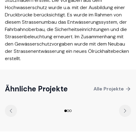
Stützmauern erstellt. Die Vorgaben aus dem
Hochwasserschutz wurde u.a. mit der Ausbildung einer
Druckbrücke berücksichtigt. Es wurde im Rahmen von
diesem Strassenumbau das Entwässerungssystem, der
Fahrbahnoberbau, die Sicherheitseinrichtungen und die
Strassenbeleuchtung erneuert. Im Zusammenhang mit
den Gewässerschutzvorgaben wurde mit dem Neubau
der Strassenentwässerung ein neues Ölrückhaltebecken
erstellt.​​​​‌ ‍ ​‍​‍‌‍ ‌ ​‍‌‍‍‌‌‍‌ ‌‍‍‌‌‍ ‍​‍​‍​ ‍‍​‍​‍‌ ​ ‌‍​‌‌‍ ‍‌‍‍‌‌ ‌​‌ ‍‌​‍ ‍‌‍‍‌‌‍ ​‍​‍​‍ ​​‍​‍‌‍‍​‌ ​‍‌‍‌‌‌‍‌‍​‍​‍​ ‍‍​‍​‍‌‍‍​‌ ‌​‌ ‌​‌ ​​​ ‍‍​‍ ​‍ ‌‍ ​‌‍ ‌‍​ ‌‍​‌‌‍ ​‌‍‍​‌‍ ‌ ​ ‌ ‌​​ ‍‍​ ​ ​ ​ ​ ​ ​ ​ ​‍ ‌‍‍‌‌‍ ‍‌ ‌​‌‍‌‌‌‍ ‍‌ ‌​​‍ ‌‍‌‌‌‍‌​‌‍‍‌‌ ‌​​‍ ‌‍ ‌‌‍ ‌‍‌​‌‍‌‌​ ‌‌ ​​‌ ​‍‌‍‌‌‌ ​ ‌‍‌‌‌‍ ‍‌ ‌​‌‍​‌‌ ‌​‌‍‍‌‌‍ ‌‍ ‍​ ‍ ‌‍‍‌‌‍‌​​ ‌‌‍‌‌​ ‌‌‌‍‌‍​ ‌ ​ ‍‌‌‍‌‌‌‍​‍​ ​ ​‍ ‌‌‍‌‌​ ‌​‌‍‌​​ ‌​​‍ ‌​ ‌​​ ​‍‌‍‌‌‌‍​ ​‍ ‌‌‍​‍​ ‌‌​ ‌ ‌‍​‍​‍ ‌​ ​​​ ​‌​ ‌‌​ ​ ​ ‍‌​ ​ ‌‍‌‍​ ‌ ​ ‍​‌‍‌​​ ​ ​ ​ ​ ‍ ‌ ‌​‌ ‍‌‌ ​​‌‍‌‌​ ‌‌ ​​‌ ​‍‌‍ ‌‍‍‍‌‍‌‌‌‍​ ‌ ‌​​ ‍ ‌ ​​‌‍​‌‌ ‌​‌‍‍​​ ‌‌‍‌​‌‍‌‌‌ ​ ‌‍​ ‌ ​‍‌‍‍‌‌ ​​‌ ‌​‌‍‍‌‌‍ ‌‍ ‍​‍‌‌​ ‌‌‌​​‍‌‌ ‌‍‍ ‌‍‌‌‌ ‍‌​‍‌‌​ ​ ‌​‌​​‍‌‌​ ​ ‌​‌​​‍‌‌​ ​‍​ ​‍‌‍‌​‌‍‌‌​‍‌‌​ ​‍​ ​‍​‍‌‌​ ‌‌‌​‌​​‍ ‍‌ ‌‍‌‍​‌‌‍ ​‌ ‌‌‌‍‌‌​‍‌‌​ ‌‌‌​​‍‌‌ ‌‍‍ ‌‍‌‌‌ ‍‌​‍‌‌​ ​ ‌​‌​​‍‌‌​ ​ ‌​‌​​‍‌‌​ ​‍​ ​‍‌‍​‍‌‍ ​‌‍ ‌‍​ ‌‍‍ ​‍ ‌​ ​‌​‍‌‌​ ​‍​ ​‍​‍‌‌​ ‌‌‌​‌​​‍ ‍‌‍​ ‌‍‍​‌‍‍‌‌‍ ​‌‍‌​‌ ​‍‌‍‌‌‌‍ ‍​‍‌‌​ ‌‌‌​​‍‌‌ ‌‍‍ ‌‍‌‌‌ ‍‌​‍‌‌​ ​ ‌​‌​​‍‌‌​ ​ ‌​‌​​‍‌‌​ ​‍​ ​‍‌ ​ ‌ ​​‌‍​‌‌‍ ‍​‍ ‌​ ​‌​‍‌‌​ ​‍​ ​‍​‍‌‌​ ‌‌‌​‌​​‍ ‍‌ ‌​‌‍‌‌‌ ‍​‌ ‌​​ ‌‍​‍‌‍​‌‌ ​ ‌‍‌‌‌‌‌‌‌ ​‍‌‍ ​​ ‌‌‍‍​‌ ‌​‌ ‌​‌ ​​​‍‌‌​ ​ ‌​​‌​‍‌‌​ ​‍‌​‌‍​‍‌‌​ ​‍‌​‌‍‌‍ ​‌‍ ‌‍​ ‌‍​‌‌‍ ​‌‍‍​‌‍ ‌ ​ ‌ ‌​​‍‌‌​ ​ ‌​​‌​ ​ ​ ​ ​ ​ ​ ​ ​‍‌‍‌‍‍‌‌‍‌​​ ‌‌‍‌‌​ ‌‌‌‍‌‍​ ‌ ​ ‍‌‌‍‌‌‌‍​‍​ ​ ​‍ ‌‌‍‌‌​ ‌​‌‍‌​​ ‌​​‍ ‌​ ‌​​ ​‍‌‍‌‌‌‍​ ​‍ ‌‌‍​‍​ ‌‌​ ‌ ‌‍​‍​‍ ‌​ ​​​ ​‌​ ‌‌​ ​ ​ ‍‌​ ​ ‌‍‌‍​ ‌ ​ ‍​‌‍‌​​ ​ ​ ​ ​‍‌‍‌ ‌​‌ ‍‌‌ ​​‌‍‌‌​ ‌‌ ​​‌ ​‍‌‍ ‌‍‍‍‌‍‌‌‌‍​ ‌ ‌​​‍‌‍‌ ​​‌‍​‌‌ ‌​‌‍‍​​ ‌‌‍‌​‌‍‌‌‌ ​ ‌‍​ ‌ ​‍‌‍‍‌‌ ​​‌ ‌​‌‍‍‌‌‍ ‌‍ ‍​‍‌‌​ ‌‌‌​​‍‌‌ ‌‍‍ ‌‍‌‌‌ ‍‌​‍‌‌​ ​ ‌​‌​​‍‌‌​ ​ ‌​‌​​‍‌‌​ ​‍​ ​‍‌‍‌​‌‍‌‌​‍‌‌​ ​‍​ ​‍​‍‌‌​ ‌‌‌​‌​​‍ ‍‌ ‌‍‌‍​‌‌‍ ​‌ ‌‌‌‍‌‌​‍‌‌​ ‌‌‌​​‍‌‌ ‌‍‍ ‌‍‌‌‌ ‍‌​‍‌‌​ ​ ‌​‌​​‍‌‌​ ​ ‌​‌​​‍‌‌​ ​‍​ ​‍‌‍​‍‌‍ ​‌‍ ‌‍​ ‌‍‍ ​‍ ‌​ ​‌​‍‌‌​ ​‍​ ​‍​‍‌‌​ ‌‌‌​‌​​‍ ‍‌‍​ ‌‍‍​‌‍‍‌‌‍ ​‌‍‌​‌ ​‍‌‍‌‌‌‍ ‍​‍‌‌​ ‌‌‌​​‍‌‌ ‌‍‍ ‌‍‌‌‌ ‍‌​‍‌‌​ ​ ‌​‌​​‍‌‌​ ​ ‌​‌​​‍‌‌​ ​‍​ ​‍‌ ​ ‌ ​​‌‍​‌‌‍ ‍​‍ ‌​ ​‌​‍‌‌​ ​‍​ ​‍​‍‌‌​ ‌‌‌​‌​​‍ ‍‌ ‌​‌‍‌‌‌ ‍​‌ ‌​​‍‌‍‌ ​​‌‍‌‌‌ ​‍‌ ​ ‌ ​​‌‍‌‌‌‍​ ‌ ‌​‌‍‍‌‌ ‌‍‌‍‌‌​ ‌‌ ​​‌ ‌‌‌‍​‍‌‍ ​‌‍‍‌‌ ​ ‌‍‍​‌‍‌‌‌‍‌​​‍​‍‌ ‌
Instandsetzung Reussbrücke
, Luzern
Ähnliche Projekte
Alle Projekte