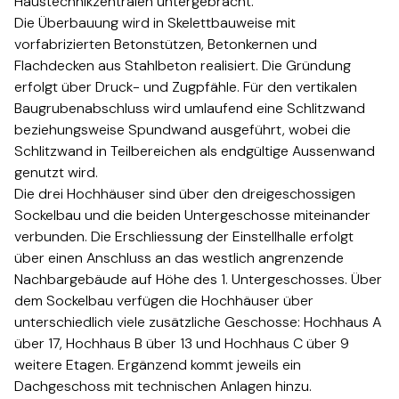
Haustechnikzentralen untergebracht.​​​​‌ ‍ ​‍​‍‌‍ ‌ ​‍‌‍‍‌‌‍‌ ‌‍‍‌‌‍ ‍​‍​‍​ ‍‍​‍​‍‌ ​ ‌‍​‌‌‍ ‍‌‍‍‌‌ ‌​‌ ‍‌​‍ ‍‌‍‍‌‌‍ ​‍​‍​‍ ​​‍​‍‌‍‍​‌ ​‍‌‍‌‌‌‍‌‍​‍​‍​ ‍‍​‍​‍‌‍‍​‌ ‌​‌ ‌​‌ ​​​ ‍‍​‍ ​‍ ‌‍ ​‌‍ ‌‍​ ‌‍​‌‌‍ ​‌‍‍​‌‍ ‌ ​ ‌ ‌​​ ‍‍​ ​ ​ ​ ​ ​ ​ ​ ​‍ ‌‍‍‌‌‍ ‍‌ ‌​‌‍‌‌‌‍ ‍‌ ‌​​‍ ‌‍‌‌‌‍‌​‌‍‍‌‌ ‌​​‍ ‌‍ ‌‌‍ ‌‍‌​‌‍‌‌​ ‌‌ ​​‌ ​‍‌‍‌‌‌ ​ ‌‍‌‌‌‍ ‍‌ ‌​‌‍​‌‌ ‌​‌‍‍‌‌‍ ‌‍ ‍​ ‍ ‌‍‍‌‌‍‌​​ ‌​ ​‌‌‍‌‍‌‍​‍​ ‌‍‌‍​‌‌‍‌‍​ ‌‌‌‍‌‍​‍ ‌​ ‌‍​ ‌‌​ ‌‍​ ‌ ​‍ ‌​ ‌​‌‍‌​​ ​‍‌‍​‍​‍ ‌​ ‍‌​ ​‌​ ​​​ ​​​‍ ‌​ ‌‍‌‍‌‍​ ​‍​ ​​‌‍‌‍​ ​​​ ‍​​ ‍‌​ ​‌‌‍‌‍​ ​ ‌‍​ ​ ‍ ‌ ‌​‌ ‍‌‌ ​​‌‍‌‌​ ‌‌ ​​‌ ​‍‌‍ ‌‍‍‍‌‍‌‌‌‍​ ‌ ‌​​ ‍ ‌ ​​‌‍​‌‌ ‌​‌‍‍​​ ‌‌‍‌​‌‍‌‌‌ ​ ‌‍​ ‌ ​‍‌‍‍‌‌ ​​‌ ‌​‌‍‍‌‌‍ ‌‍ ‍​‍‌‌​ ‌‌‌​​‍‌‌ ‌‍‍ ‌‍‌‌‌ ‍‌​‍‌‌​ ​ ‌​‌​​‍‌‌​ ​ ‌​‌​​‍‌‌​ ​‍​ ​‍‌‍‌​‌‍‌‌​‍‌‌​ ​‍​ ​‍​‍‌‌​ ‌‌‌​‌​​‍ ‍‌ ‌‍‌‍​‌‌‍ ​‌ ‌‌‌‍‌‌​‍‌‌​ ‌‌‌​​‍‌‌ ‌‍‍ ‌‍‌‌‌ ‍‌​‍‌‌​ ​ ‌​‌​​‍‌‌​ ​ ‌​‌​​‍‌‌​ ​‍​ ​‍‌‍​‍‌‍ ​‌‍ ‌‍​ ‌‍‍ ​‍ ‌​ ​​​‍‌‌​ ​‍​ ​‍​‍‌‌​ ‌‌‌​‌​​‍ ‍‌‍​ ‌‍‍​‌‍‍‌‌‍ ​‌‍‌​‌ ​‍‌‍‌‌‌‍ ‍​‍‌‌​ ‌‌‌​​‍‌‌ ‌‍‍ ‌‍‌‌‌ ‍‌​‍‌‌​ ​ ‌​‌​​‍‌‌​ ​ ‌​‌​​‍‌‌​ ​‍​ ​‍‌ ​ ‌ ​​‌‍​‌‌‍ ‍​‍ ‌​ ​​​‍‌‌​ ​‍​ ​‍​‍‌‌​ ‌‌‌​‌​​‍ ‍‌ ‌​‌‍‌‌‌ ‍​‌ ‌​​ ‌‍​‍‌‍​‌‌ ​ ‌‍‌‌‌‌‌‌‌ ​‍‌‍ ​​ ‌‌‍‍​‌ ‌​‌ ‌​‌ ​​​‍‌‌​ ​ ‌​​‌​‍‌‌​ ​‍‌​‌‍​‍‌‌​ ​‍‌​‌‍‌‍ ​‌‍ ‌‍​ ‌‍​‌‌‍ ​‌‍‍​‌‍ ‌ ​ ‌ ‌​​‍‌‌​ ​ ‌​​‌​ ​ ​ ​ ​ ​ ​ ​ ​‍‌‍‌‍‍‌‌‍‌​​ ‌​ ​‌‌‍‌‍‌‍​‍​ ‌‍‌‍​‌‌‍‌‍​ ‌‌‌‍‌‍​‍ ‌​ ‌‍​ ‌‌​ ‌‍​ ‌ ​‍ ‌​ ‌​‌‍‌​​ ​‍‌‍​‍​‍ ‌​ ‍‌​ ​‌​ ​​​ ​​​‍ ‌​ ‌‍‌‍‌‍​ ​‍​ ​​‌‍‌‍​ ​​​ ‍​​ ‍‌​ ​‌‌‍‌‍​ ​ ‌‍​ ​‍‌‍‌ ‌​‌ ‍‌‌ ​​‌‍‌‌​ ‌‌ ​​‌ ​‍‌‍ ‌‍‍‍‌‍‌‌‌‍​ ‌ ‌​​‍‌‍‌ ​​‌‍​‌‌ ‌​‌‍‍​​ ‌‌‍‌​‌‍‌‌‌ ​ ‌‍​ ‌ ​‍‌‍‍‌‌ ​​‌ ‌​‌‍‍‌‌‍ ‌‍ ‍​‍‌‌​ ‌‌‌​​‍‌‌ ‌‍‍ ‌‍‌‌‌ ‍‌​‍‌‌​ ​ ‌​‌​​‍‌‌​ ​ ‌​‌​​‍‌‌​ ​‍​ ​‍‌‍‌​‌‍‌‌​‍‌‌​ ​‍​ ​‍​‍‌‌​ ‌‌‌​‌​​‍ ‍‌ ‌‍‌‍​‌‌‍ ​‌ ‌‌‌‍‌‌​‍‌‌​ ‌‌‌​​‍‌‌ ‌‍‍ ‌‍‌‌‌ ‍‌​‍‌‌​ ​ ‌​‌​​‍‌‌​ ​ ‌​‌​​‍‌‌​ ​‍​ ​‍‌‍​‍‌‍ ​‌‍ ‌‍​ ‌‍‍ ​‍ ‌​ ​​​‍‌‌​ ​‍​ ​‍​‍‌‌​ ‌‌‌​‌​​‍ ‍‌‍​ ‌‍‍​‌‍‍‌‌‍ ​‌‍‌​‌ ​‍‌‍‌‌‌‍ ‍​‍‌‌​ ‌‌‌​​‍‌‌ ‌‍‍ ‌‍‌‌‌ ‍‌​‍‌‌​ ​ ‌​‌​​‍‌‌​ ​ ‌​‌​​‍‌‌​ ​‍​ ​‍‌ ​ ‌ ​​‌‍​‌‌‍ ‍​‍ ‌​ ​​​‍‌‌​ ​‍​ ​‍​‍‌‌​ ‌‌‌​‌​​‍ ‍‌ ‌​‌‍‌‌‌ ‍​‌ ‌​​‍‌‍‌ ​​‌‍‌‌‌ ​‍‌ ​ ‌ ​​‌‍‌‌‌‍​ ‌ ‌​‌‍‍‌‌ ‌‍‌‍‌‌​ ‌‌ ​​‌ ‌‌‌‍​‍‌‍ ​‌‍‍‌‌ ​ ‌‍‍​‌‍‌‌‌‍‌​​‍​‍‌ ‌
Die Überbauung wird in Skelettbauweise mit
vorfabrizierten Betonstützen, Betonkernen und
Flachdecken aus Stahlbeton realisiert. Die Gründung
erfolgt über Druck- und Zugpfähle. Für den vertikalen
Baugrubenabschluss wird umlaufend eine Schlitzwand
beziehungsweise Spundwand ausgeführt, wobei die
Schlitzwand in Teilbereichen als endgültige Aussenwand
genutzt wird.​​​​‌ ‍ ​‍​‍‌‍ ‌ ​‍‌‍‍‌‌‍‌ ‌‍‍‌‌‍ ‍​‍​‍​ ‍‍​‍​‍‌ ​ ‌‍​‌‌‍ ‍‌‍‍‌‌ ‌​‌ ‍‌​‍ ‍‌‍‍‌‌‍ ​‍​‍​‍ ​​‍​‍‌‍‍​‌ ​‍‌‍‌‌‌‍‌‍​‍​‍​ ‍‍​‍​‍‌‍‍​‌ ‌​‌ ‌​‌ ​​​ ‍‍​‍ ​‍ ‌‍ ​‌‍ ‌‍​ ‌‍​‌‌‍ ​‌‍‍​‌‍ ‌ ​ ‌ ‌​​ ‍‍​ ​ ​ ​ ​ ​ ​ ​ ​‍ ‌‍‍‌‌‍ ‍‌ ‌​‌‍‌‌‌‍ ‍‌ ‌​​‍ ‌‍‌‌‌‍‌​‌‍‍‌‌ ‌​​‍ ‌‍ ‌‌‍ ‌‍‌​‌‍‌‌​ ‌‌ ​​‌ ​‍‌‍‌‌‌ ​ ‌‍‌‌‌‍ ‍‌ ‌​‌‍​‌‌ ‌​‌‍‍‌‌‍ ‌‍ ‍​ ‍ ‌‍‍‌‌‍‌​​ ‌​ ​‌‌‍‌‍‌‍​‍​ ‌‍‌‍​‌‌‍‌‍​ ‌‌‌‍‌‍​‍ ‌​ ‌‍​ ‌‌​ ‌‍​ ‌ ​‍ ‌​ ‌​‌‍‌​​ ​‍‌‍​‍​‍ ‌​ ‍‌​ ​‌​ ​​​ ​​​‍ ‌​ ‌‍‌‍‌‍​ ​‍​ ​​‌‍‌‍​ ​​​ ‍​​ ‍‌​ ​‌‌‍‌‍​ ​ ‌‍​ ​ ‍ ‌ ‌​‌ ‍‌‌ ​​‌‍‌‌​ ‌‌ ​​‌ ​‍‌‍ ‌‍‍‍‌‍‌‌‌‍​ ‌ ‌​​ ‍ ‌ ​​‌‍​‌‌ ‌​‌‍‍​​ ‌‌‍‌​‌‍‌‌‌ ​ ‌‍​ ‌ ​‍‌‍‍‌‌ ​​‌ ‌​‌‍‍‌‌‍ ‌‍ ‍​‍‌‌​ ‌‌‌​​‍‌‌ ‌‍‍ ‌‍‌‌‌ ‍‌​‍‌‌​ ​ ‌​‌​​‍‌‌​ ​ ‌​‌​​‍‌‌​ ​‍​ ​‍‌‍‌​‌‍‌‌​‍‌‌​ ​‍​ ​‍​‍‌‌​ ‌‌‌​‌​​‍ ‍‌ ‌‍‌‍​‌‌‍ ​‌ ‌‌‌‍‌‌​‍‌‌​ ‌‌‌​​‍‌‌ ‌‍‍ ‌‍‌‌‌ ‍‌​‍‌‌​ ​ ‌​‌​​‍‌‌​ ​ ‌​‌​​‍‌‌​ ​‍​ ​‍‌‍​‍‌‍ ​‌‍ ‌‍​ ‌‍‍ ​‍ ‌​ ​‌​‍‌‌​ ​‍​ ​‍​‍‌‌​ ‌‌‌​‌​​‍ ‍‌‍​ ‌‍‍​‌‍‍‌‌‍ ​‌‍‌​‌ ​‍‌‍‌‌‌‍ ‍​‍‌‌​ ‌‌‌​​‍‌‌ ‌‍‍ ‌‍‌‌‌ ‍‌​‍‌‌​ ​ ‌​‌​​‍‌‌​ ​ ‌​‌​​‍‌‌​ ​‍​ ​‍‌ ​ ‌ ​​‌‍​‌‌‍ ‍​‍ ‌​ ​‌​‍‌‌​ ​‍​ ​‍​‍‌‌​ ‌‌‌​‌​​‍ ‍‌ ‌​‌‍‌‌‌ ‍​‌ ‌​​ ‌‍​‍‌‍​‌‌ ​ ‌‍‌‌‌‌‌‌‌ ​‍‌‍ ​​ ‌‌‍‍​‌ ‌​‌ ‌​‌ ​​​‍‌‌​ ​ ‌​​‌​‍‌‌​ ​‍‌​‌‍​‍‌‌​ ​‍‌​‌‍‌‍ ​‌‍ ‌‍​ ‌‍​‌‌‍ ​‌‍‍​‌‍ ‌ ​ ‌ ‌​​‍‌‌​ ​ ‌​​‌​ ​ ​ ​ ​ ​ ​ ​ ​‍‌‍‌‍‍‌‌‍‌​​ ‌​ ​‌‌‍‌‍‌‍​‍​ ‌‍‌‍​‌‌‍‌‍​ ‌‌‌‍‌‍​‍ ‌​ ‌‍​ ‌‌​ ‌‍​ ‌ ​‍ ‌​ ‌​‌‍‌​​ ​‍‌‍​‍​‍ ‌​ ‍‌​ ​‌​ ​​​ ​​​‍ ‌​ ‌‍‌‍‌‍​ ​‍​ ​​‌‍‌‍​ ​​​ ‍​​ ‍‌​ ​‌‌‍‌‍​ ​ ‌‍​ ​‍‌‍‌ ‌​‌ ‍‌‌ ​​‌‍‌‌​ ‌‌ ​​‌ ​‍‌‍ ‌‍‍‍‌‍‌‌‌‍​ ‌ ‌​​‍‌‍‌ ​​‌‍​‌‌ ‌​‌‍‍​​ ‌‌‍‌​‌‍‌‌‌ ​ ‌‍​ ‌ ​‍‌‍‍‌‌ ​​‌ ‌​‌‍‍‌‌‍ ‌‍ ‍​‍‌‌​ ‌‌‌​​‍‌‌ ‌‍‍ ‌‍‌‌‌ ‍‌​‍‌‌​ ​ ‌​‌​​‍‌‌​ ​ ‌​‌​​‍‌‌​ ​‍​ ​‍‌‍‌​‌‍‌‌​‍‌‌​ ​‍​ ​‍​‍‌‌​ ‌‌‌​‌​​‍ ‍‌ ‌‍‌‍​‌‌‍ ​‌ ‌‌‌‍‌‌​‍‌‌​ ‌‌‌​​‍‌‌ ‌‍‍ ‌‍‌‌‌ ‍‌​‍‌‌​ ​ ‌​‌​​‍‌‌​ ​ ‌​‌​​‍‌‌​ ​‍​ ​‍‌‍​‍‌‍ ​‌‍ ‌‍​ ‌‍‍ ​‍ ‌​ ​‌​‍‌‌​ ​‍​ ​‍​‍‌‌​ ‌‌‌​‌​​‍ ‍‌‍​ ‌‍‍​‌‍‍‌‌‍ ​‌‍‌​‌ ​‍‌‍‌‌‌‍ ‍​‍‌‌​ ‌‌‌​​‍‌‌ ‌‍‍ ‌‍‌‌‌ ‍‌​‍‌‌​ ​ ‌​‌​​‍‌‌​ ​ ‌​‌​​‍‌‌​ ​‍​ ​‍‌ ​ ‌ ​​‌‍​‌‌‍ ‍​‍ ‌​ ​‌​‍‌‌​ ​‍​ ​‍​‍‌‌​ ‌‌‌​‌​​‍ ‍‌ ‌​‌‍‌‌‌ ‍​‌ ‌​​‍‌‍‌ ​​‌‍‌‌‌ ​‍‌ ​ ‌ ​​‌‍‌‌‌‍​ ‌ ‌​‌‍‍‌‌ ‌‍‌‍‌‌​ ‌‌ ​​‌ ‌‌‌‍​‍‌‍ ​‌‍‍‌‌ ​ ‌‍‍​‌‍‌‌‌‍‌​​‍​‍‌ ‌
Die drei Hochhäuser sind über den dreigeschossigen
Sockelbau und die beiden Untergeschosse miteinander
verbunden. Die Erschliessung der Einstellhalle erfolgt
über einen Anschluss an das westlich angrenzende
Nachbargebäude auf Höhe des 1. Untergeschosses. Über
dem Sockelbau verfügen die Hochhäuser über
unterschiedlich viele zusätzliche Geschosse: Hochhaus A
über 17, Hochhaus B über 13 und Hochhaus C über 9
weitere Etagen. Ergänzend kommt jeweils ein
Dachgeschoss mit technischen Anlagen hinzu.​​​​‌ ‍ ​‍​‍‌‍ ‌ ​‍‌‍‍‌‌‍‌ ‌‍‍‌‌‍ ‍​‍​‍​ ‍‍​‍​‍‌ ​ ‌‍​‌‌‍ ‍‌‍‍‌‌ ‌​‌ ‍‌​‍ ‍‌‍‍‌‌‍ ​‍​‍​‍ ​​‍​‍‌‍‍​‌ ​‍‌‍‌‌‌‍‌‍​‍​‍​ ‍‍​‍​‍‌‍‍​‌ ‌​‌ ‌​‌ ​​​ ‍‍​‍ ​‍ ‌‍ ​‌‍ ‌‍​ ‌‍​‌‌‍ ​‌‍‍​‌‍ ‌ ​ ‌ ‌​​ ‍‍​ ​ ​ ​ ​ ​ ​ ​ ​‍ ‌‍‍‌‌‍ ‍‌ ‌​‌‍‌‌‌‍ ‍‌ ‌​​‍ ‌‍‌‌‌‍‌​‌‍‍‌‌ ‌​​‍ ‌‍ ‌‌‍ ‌‍‌​‌‍‌‌​ ‌‌ ​​‌ ​‍‌‍‌‌‌ ​ ‌‍‌‌‌‍ ‍‌ ‌​‌‍​‌‌ ‌​‌‍‍‌‌‍ ‌‍ ‍​ ‍ ‌‍‍‌‌‍‌​​ ‌​ ​‌‌‍‌‍‌‍​‍​ ‌‍‌‍​‌‌‍‌‍​ ‌‌‌‍‌‍​‍ ‌​ ‌‍​ ‌‌​ ‌‍​ ‌ ​‍ ‌​ ‌​‌‍‌​​ ​‍‌‍​‍​‍ ‌​ ‍‌​ ​‌​ ​​​ ​​​‍ ‌​ ‌‍‌‍‌‍​ ​‍​ ​​‌‍‌‍​ ​​​ ‍​​ ‍‌​ ​‌‌‍‌‍​ ​ ‌‍​ ​ ‍ ‌ ‌​‌ ‍‌‌ ​​‌‍‌‌​ ‌‌ ​​‌ ​‍‌‍ ‌‍‍‍‌‍‌‌‌‍​ ‌ ‌​​ ‍ ‌ ​​‌‍​‌‌ ‌​‌‍‍​​ ‌‌‍‌​‌‍‌‌‌ ​ ‌‍​ ‌ ​‍‌‍‍‌‌ ​​‌ ‌​‌‍‍‌‌‍ ‌‍ ‍​‍‌‌​ ‌‌‌​​‍‌‌ ‌‍‍ ‌‍‌‌‌ ‍‌​‍‌‌​ ​ ‌​‌​​‍‌‌​ ​ ‌​‌​​‍‌‌​ ​‍​ ​‍‌‍‌​‌‍‌‌​‍‌‌​ ​‍​ ​‍​‍‌‌​ ‌‌‌​‌​​‍ ‍‌ ‌‍‌‍​‌‌‍ ​‌ ‌‌‌‍‌‌​‍‌‌​ ‌‌‌​​‍‌‌ ‌‍‍ ‌‍‌‌‌ ‍‌​‍‌‌​ ​ ‌​‌​​‍‌‌​ ​ ‌​‌​​‍‌‌​ ​‍​ ​‍‌‍​‍‌‍ ​‌‍ ‌‍​ ‌‍‍ ​‍ ‌​ ​‍​‍‌‌​ ​‍​ ​‍​‍‌‌​ ‌‌‌​‌​​‍ ‍‌‍​ ‌‍‍​‌‍‍‌‌‍ ​‌‍‌​‌ ​‍‌‍‌‌‌‍ ‍​‍‌‌​ ‌‌‌​​‍‌‌ ‌‍‍ ‌‍‌‌‌ ‍‌​‍‌‌​ ​ ‌​‌​​‍‌‌​ ​ ‌​‌​​‍‌‌​ ​‍​ ​‍‌ ​ ‌ ​​‌‍​‌‌‍ ‍​‍ ‌​ ​‍​‍‌‌​ ​‍​ ​‍​‍‌‌​ ‌‌‌​‌​​‍ ‍‌ ‌​‌‍‌‌‌ ‍​‌ ‌​​ ‌‍​‍‌‍​‌‌ ​ ‌‍‌‌‌‌‌‌‌ ​‍‌‍ ​​ ‌‌‍‍​‌ ‌​‌ ‌​‌ ​​​‍‌‌​ ​ ‌​​‌​‍‌‌​ ​‍‌​‌‍​‍‌‌​ ​‍‌​‌‍‌‍ ​‌‍ ‌‍​ ‌‍​‌‌‍ ​‌‍‍​‌‍ ‌ ​ ‌ ‌​​‍‌‌​ ​ ‌​​‌​ ​ ​ ​ ​ ​ ​ ​ ​‍‌‍‌‍‍‌‌‍‌​​ ‌​ ​‌‌‍‌‍‌‍​‍​ ‌‍‌‍​‌‌‍‌‍​ ‌‌‌‍‌‍​‍ ‌​ ‌‍​ ‌‌​ ‌‍​ ‌ ​‍ ‌​ ‌​‌‍‌​​ ​‍‌‍​‍​‍ ‌​ ‍‌​ ​‌​ ​​​ ​​​‍ ‌​ ‌‍‌‍‌‍​ ​‍​ ​​‌‍‌‍​ ​​​ ‍​​ ‍‌​ ​‌‌‍‌‍​ ​ ‌‍​ ​‍‌‍‌ ‌​‌ ‍‌‌ ​​‌‍‌‌​ ‌‌ ​​‌ ​‍‌‍ ‌‍‍‍‌‍‌‌‌‍​ ‌ ‌​​‍‌‍‌ ​​‌‍​‌‌ ‌​‌‍‍​​ ‌‌‍‌​‌‍‌‌‌ ​ ‌‍​ ‌ ​‍‌‍‍‌‌ ​​‌ ‌​‌‍‍‌‌‍ ‌‍ ‍​‍‌‌​ ‌‌‌​​‍‌‌ ‌‍‍ ‌‍‌‌‌ ‍‌​‍‌‌​ ​ ‌​‌​​‍‌‌​ ​ ‌​‌​​‍‌‌​ ​‍​ ​‍‌‍‌​‌‍‌‌​‍‌‌​ ​‍​ ​‍​‍‌‌​ ‌‌‌​‌​​‍ ‍‌ ‌‍‌‍​‌‌‍ ​‌ ‌‌‌‍‌‌​‍‌‌​ ‌‌‌​​‍‌‌ ‌‍‍ ‌‍‌‌‌ ‍‌​‍‌‌​ ​ ‌​‌​​‍‌‌​ ​ ‌​‌​​‍‌‌​ ​‍​ ​‍‌‍​‍‌‍ ​‌‍ ‌‍​ ‌‍‍ ​‍ ‌​ ​‍​‍‌‌​ ​‍​ ​‍​‍‌‌​ ‌‌‌​‌​​‍ ‍‌‍​ ‌‍‍​‌‍‍‌‌‍ ​‌‍‌​‌ ​‍‌‍‌‌‌‍ ‍​‍‌‌​ ‌‌‌​​‍‌‌ ‌‍‍ ‌‍‌‌‌ ‍‌​‍‌‌​ ​ ‌​‌​​‍‌‌​ ​ ‌​‌​​‍‌‌​ ​‍​ ​‍‌ ​ ‌ ​​‌‍​‌‌‍ ‍​‍ ‌​ ​‍​‍‌‌​ ​‍​ ​‍​‍‌‌​ ‌‌‌​‌​​‍ ‍‌ ‌​‌‍‌‌‌ ‍​‌ ‌​​‍‌‍‌ ​​‌‍‌‌‌ ​‍‌ ​ ‌ ​​‌‍‌‌‌‍​ ‌ ‌​‌‍‍‌‌ ‌‍‌‍‌‌​ ‌‌ ​​‌ ‌‌‌‍​‍‌‍ ​‌‍‍‌‌ ​ ‌‍‍​‌‍‌‌‌‍‌​​‍​‍‌ ‌