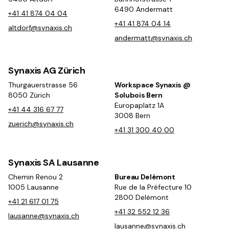
6490 Andermatt
+41 41 874 04 04
+41 41 874 04 14
altdorf@synaxis.ch
andermatt@synaxis.ch
Synaxis AG Zürich
Thurgauerstrasse 56
Workspace Synaxis @
8050 Zürich
Solubois Bern
Europaplatz 1A
+41 44 316 67 77
3008 Bern
zuerich@synaxis.ch
+41 31 300 40 00
Synaxis SA Lausanne
Chemin Renou 2
Bureau Delémont
1005 Lausanne
Rue de la Préfecture 10
2800 Delémont
+41 21 617 01 75
+41 32 552 12 36
lausanne@synaxis.ch
lausanne@synaxis.ch