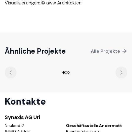
Visualisierungen: © aww Architekten​​​​‌ ‍ ​‍​‍‌‍ ‌ ​‍‌‍‍‌‌‍‌ ‌‍‍‌‌‍ ‍​‍​‍​ ‍‍​‍​‍‌ ​ ‌‍​‌‌‍ ‍‌‍‍‌‌ ‌​‌ ‍‌​‍ ‍‌‍‍‌‌‍ ​‍​‍​‍ ​​‍​‍‌‍‍​‌ ​‍‌‍‌‌‌‍‌‍​‍​‍​ ‍‍​‍​‍‌‍‍​‌ ‌​‌ ‌​‌ ​​​ ‍‍​‍ ​‍ ‌‍ ​‌‍ ‌‍​ ‌‍​‌‌‍ ​‌‍‍​‌‍ ‌ ​ ‌ ‌​​ ‍‍​ ​ ​ ​ ​ ​ ​ ​ ​‍ ‌‍‍‌‌‍ ‍‌ ‌​‌‍‌‌‌‍ ‍‌ ‌​​‍ ‌‍‌‌‌‍‌​‌‍‍‌‌ ‌​​‍ ‌‍ ‌‌‍ ‌‍‌​‌‍‌‌​ ‌‌ ​​‌ ​‍‌‍‌‌‌ ​ ‌‍‌‌‌‍ ‍‌ ‌​‌‍​‌‌ ‌​‌‍‍‌‌‍ ‌‍ ‍​ ‍ ‌‍‍‌‌‍‌​​ ‌​ ​‌‌‍‌‍‌‍​‍​ ‌‍‌‍​‌‌‍‌‍​ ‌‌‌‍‌‍​‍ ‌​ ‌‍​ ‌‌​ ‌‍​ ‌ ​‍ ‌​ ‌​‌‍‌​​ ​‍‌‍​‍​‍ ‌​ ‍‌​ ​‌​ ​​​ ​​​‍ ‌​ ‌‍‌‍‌‍​ ​‍​ ​​‌‍‌‍​ ​​​ ‍​​ ‍‌​ ​‌‌‍‌‍​ ​ ‌‍​ ​ ‍ ‌ ‌​‌ ‍‌‌ ​​‌‍‌‌​ ‌‌ ​​‌ ​‍‌‍ ‌‍‍‍‌‍‌‌‌‍​ ‌ ‌​​ ‍ ‌ ​​‌‍​‌‌ ‌​‌‍‍​​ ‌‌‍‌​‌‍‌‌‌ ​ ‌‍​ ‌ ​‍‌‍‍‌‌ ​​‌ ‌​‌‍‍‌‌‍ ‌‍ ‍​‍‌‌​ ‌‌‌​​‍‌‌ ‌‍‍ ‌‍‌‌‌ ‍‌​‍‌‌​ ​ ‌​‌​​‍‌‌​ ​ ‌​‌​​‍‌‌​ ​‍​ ​‍‌‍‌​‌‍‌‌​‍‌‌​ ​‍​ ​‍​‍‌‌​ ‌‌‌​‌​​‍ ‍‌ ‌‍‌‍​‌‌‍ ​‌ ‌‌‌‍‌‌​‍‌‌​ ‌‌‌​​‍‌‌ ‌‍‍ ‌‍‌‌‌ ‍‌​‍‌‌​ ​ ‌​‌​​‍‌‌​ ​ ‌​‌​​‍‌‌​ ​‍​ ​‍‌‍​‍‌‍‌‌‌‍​‍​ ‌‍​ ‌‍​ ‍‌​ ​‌‌‍​‍​ ​ ​ ​ ​ ‌‍‌‍​ ​‍‌‌​ ​‍​ ​‍​‍‌‌​ ‌‌‌​‌​​‍ ‍‌‍​ ‌‍‍​‌‍‍‌‌‍ ​‌‍‌​‌ ​‍‌‍‌‌‌‍ ‍​‍‌‌​ ‌‌‌​​‍‌‌ ‌‍‍ ‌‍‌‌‌ ‍‌​‍‌‌​ ​ ‌​‌​​‍‌‌​ ​ ‌​‌​​‍‌‌​ ​‍​ ​‍‌‍‌‍​ ​​​ ‌‍​ ​‍​ ​ ‌‍​‌​ ​ ​ ​‍​ ‌​​ ‌‌​ ‌​‌‍​ ​‍‌‌​ ​‍​ ​‍​‍‌‌​ ‌‌‌​‌​​‍ ‍‌ ‌​‌‍‌‌‌ ‍​‌ ‌​​ ‌‍​‍‌‍​‌‌ ​ ‌‍‌‌‌‌‌‌‌ ​‍‌‍ ​​ ‌‌‍‍​‌ ‌​‌ ‌​‌ ​​​‍‌‌​ ​ ‌​​‌​‍‌‌​ ​‍‌​‌‍​‍‌‌​ ​‍‌​‌‍‌‍ ​‌‍ ‌‍​ ‌‍​‌‌‍ ​‌‍‍​‌‍ ‌ ​ ‌ ‌​​‍‌‌​ ​ ‌​​‌​ ​ ​ ​ ​ ​ ​ ​ ​‍‌‍‌‍‍‌‌‍‌​​ ‌​ ​‌‌‍‌‍‌‍​‍​ ‌‍‌‍​‌‌‍‌‍​ ‌‌‌‍‌‍​‍ ‌​ ‌‍​ ‌‌​ ‌‍​ ‌ ​‍ ‌​ ‌​‌‍‌​​ ​‍‌‍​‍​‍ ‌​ ‍‌​ ​‌​ ​​​ ​​​‍ ‌​ ‌‍‌‍‌‍​ ​‍​ ​​‌‍‌‍​ ​​​ ‍​​ ‍‌​ ​‌‌‍‌‍​ ​ ‌‍​ ​‍‌‍‌ ‌​‌ ‍‌‌ ​​‌‍‌‌​ ‌‌ ​​‌ ​‍‌‍ ‌‍‍‍‌‍‌‌‌‍​ ‌ ‌​​‍‌‍‌ ​​‌‍​‌‌ ‌​‌‍‍​​ ‌‌‍‌​‌‍‌‌‌ ​ ‌‍​ ‌ ​‍‌‍‍‌‌ ​​‌ ‌​‌‍‍‌‌‍ ‌‍ ‍​‍‌‌​ ‌‌‌​​‍‌‌ ‌‍‍ ‌‍‌‌‌ ‍‌​‍‌‌​ ​ ‌​‌​​‍‌‌​ ​ ‌​‌​​‍‌‌​ ​‍​ ​‍‌‍‌​‌‍‌‌​‍‌‌​ ​‍​ ​‍​‍‌‌​ ‌‌‌​‌​​‍ ‍‌ ‌‍‌‍​‌‌‍ ​‌ ‌‌‌‍‌‌​‍‌‌​ ‌‌‌​​‍‌‌ ‌‍‍ ‌‍‌‌‌ ‍‌​‍‌‌​ ​ ‌​‌​​‍‌‌​ ​ ‌​‌​​‍‌‌​ ​‍​ ​‍‌‍​‍‌‍‌‌‌‍​‍​ ‌‍​ ‌‍​ ‍‌​ ​‌‌‍​‍​ ​ ​ ​ ​ ‌‍‌‍​ ​‍‌‌​ ​‍​ ​‍​‍‌‌​ ‌‌‌​‌​​‍ ‍‌‍​ ‌‍‍​‌‍‍‌‌‍ ​‌‍‌​‌ ​‍‌‍‌‌‌‍ ‍​‍‌‌​ ‌‌‌​​‍‌‌ ‌‍‍ ‌‍‌‌‌ ‍‌​‍‌‌​ ​ ‌​‌​​‍‌‌​ ​ ‌​‌​​‍‌‌​ ​‍​ ​‍‌‍‌‍​ ​​​ ‌‍​ ​‍​ ​ ‌‍​‌​ ​ ​ ​‍​ ‌​​ ‌‌​ ‌​‌‍​ ​‍‌‌​ ​‍​ ​‍​‍‌‌​ ‌‌‌​‌​​‍ ‍‌ ‌​‌‍‌‌‌ ‍​‌ ‌​​‍‌‍‌ ​​‌‍‌‌‌ ​‍‌ ​ ‌ ​​‌‍‌‌‌‍​ ‌ ‌​‌‍‍‌‌ ‌‍‌‍‌‌​ ‌‌ ​​‌ ‌‌‌‍​‍‌‍ ​‌‍‍‌‌ ​ ‌‍‍​‌‍‌‌‌‍‌​​‍​‍‌ ‌
Bebauung Bahnhof Süd
, Rotkreuz
Ähnliche Projekte
Alle Projekte
Kontakte
Synaxis AG Uri
Neuland 2
Geschäftsstelle Andermatt
6460 Altdorf
Bahnhofstrasse 7