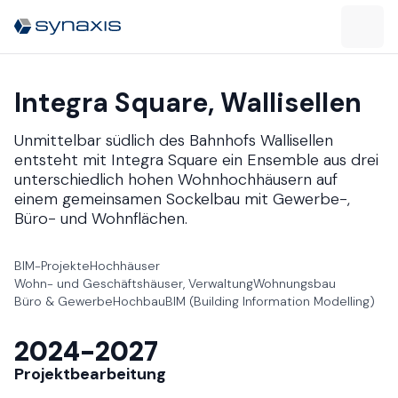
Integra Square​​​​‌ ‍ ​‍​‍‌‍ ‌ ​‍‌‍‍‌‌‍‌ ‌‍‍‌‌‍ ‍​‍​‍​ ‍‍​‍​‍‌ ​ ‌‍​‌‌‍ ‍‌‍‍‌‌ ‌​‌ ‍‌​‍ ‍‌‍‍‌‌‍ ​‍​‍​‍ ​​‍​‍‌‍‍​‌ ​‍‌‍‌‌‌‍‌‍​‍​‍​ ‍‍​‍​‍‌‍‍​‌ ‌​‌ ‌​‌ ​​​ ‍‍​‍ ​‍ ‌‍ ​‌‍ ‌‍​ ‌‍​‌‌‍ ​‌‍‍​‌‍ ‌ ​ ‌ ‌​​ ‍‍​ ​ ​ ​ ​ ​ ​ ​ ​‍ ‌‍‍‌‌‍ ‍‌ ‌​‌‍‌‌‌‍ ‍‌ ‌​​‍ ‌‍‌‌‌‍‌​‌‍‍‌‌ ‌​​‍ ‌‍ ‌‌‍ ‌‍‌​‌‍‌‌​ ‌‌ ​​‌ ​‍‌‍‌‌‌ ​ ‌‍‌‌‌‍ ‍‌ ‌​‌‍​‌‌ ‌​‌‍‍‌‌‍ ‌‍ ‍​ ‍ ‌‍‍‌‌‍‌​​ ‌​ ​‌‌‍‌‍‌‍​‍​ ‌‍‌‍​‌‌‍‌‍​ ‌‌‌‍‌‍​‍ ‌​ ‌‍​ ‌‌​ ‌‍​ ‌ ​‍ ‌​ ‌​‌‍‌​​ ​‍‌‍​‍​‍ ‌​ ‍‌​ ​‌​ ​​​ ​​​‍ ‌​ ‌‍‌‍‌‍​ ​‍​ ​​‌‍‌‍​ ​​​ ‍​​ ‍‌​ ​‌‌‍‌‍​ ​ ‌‍​ ​ ‍ ‌ ‌​‌ ‍‌‌ ​​‌‍‌‌​ ‌‌ ​​‌ ​‍‌‍ ‌‍‍‍‌‍‌‌‌‍​ ‌ ‌​​ ‍ ‌ ​​‌‍​‌‌ ‌​‌‍‍​​ ‌‌ ‌​‌‍‍‌‌ ‌​‌‍ ​‌‍‌‌​‍‌‌​ ‌‌‌​​‍‌‌ ‌‍‍ ‌‍‌‌‌ ‍‌​‍‌‌​ ​ ‌​‌​​‍‌‌​ ​ ‌​‌​​‍‌‌​ ​‍​ ​‍‌‍‌​‌‍‌‌​‍‌‌​ ​‍​ ​‍​‍‌‌​ ‌‌‌​‌​​‍ ‍‌ ‌‍‌‍​‌‌‍ ​‌ ‌‌‌‍‌‌​ ‌‍​‍‌‍​‌‌ ​ ‌‍‌‌‌‌‌‌‌ ​‍‌‍ ​​ ‌‌‍‍​‌ ‌​‌ ‌​‌ ​​​‍‌‌​ ​ ‌​​‌​‍‌‌​ ​‍‌​‌‍​‍‌‌​ ​‍‌​‌‍‌‍ ​‌‍ ‌‍​ ‌‍​‌‌‍ ​‌‍‍​‌‍ ‌ ​ ‌ ‌​​‍‌‌​ ​ ‌​​‌​ ​ ​ ​ ​ ​ ​ ​ ​‍‌‍‌‍‍‌‌‍‌​​ ‌​ ​‌‌‍‌‍‌‍​‍​ ‌‍‌‍​‌‌‍‌‍​ ‌‌‌‍‌‍​‍ ‌​ ‌‍​ ‌‌​ ‌‍​ ‌ ​‍ ‌​ ‌​‌‍‌​​ ​‍‌‍​‍​‍ ‌​ ‍‌​ ​‌​ ​​​ ​​​‍ ‌​ ‌‍‌‍‌‍​ ​‍​ ​​‌‍‌‍​ ​​​ ‍​​ ‍‌​ ​‌‌‍‌‍​ ​ ‌‍​ ​‍‌‍‌ ‌​‌ ‍‌‌ ​​‌‍‌‌​ ‌‌ ​​‌ ​‍‌‍ ‌‍‍‍‌‍‌‌‌‍​ ‌ ‌​​‍‌‍‌ ​​‌‍​‌‌ ‌​‌‍‍​​ ‌‌ ‌​‌‍‍‌‌ ‌​‌‍ ​‌‍‌‌​‍‌‌​ ‌‌‌​​‍‌‌ ‌‍‍ ‌‍‌‌‌ ‍‌​‍‌‌​ ​ ‌​‌​​‍‌‌​ ​ ‌​‌​​‍‌‌​ ​‍​ ​‍‌‍‌​‌‍‌‌​‍‌‌​ ​‍​ ​‍​‍‌‌​ ‌‌‌​‌​​‍ ‍‌ ‌‍‌‍​‌‌‍ ​‌ ‌‌‌‍‌‌​‍‌‍‌ ​​‌‍‌‌‌ ​‍‌ ​ ‌ ​​‌‍‌‌‌‍​ ‌ ‌​‌‍‍‌‌ ‌‍‌‍‌‌​ ‌‌ ​​‌ ‌‌‌‍​‍‌‍ ​‌‍‍‌‌ ​ ‌‍‍​‌‍‌‌‌‍‌​​‍​‍‌ ‌, Wallisellen​​​​‌ ‍ ​‍​‍‌‍ ‌ ​‍‌‍‍‌‌‍‌ ‌‍‍‌‌‍ ‍​‍​‍​ ‍‍​‍​‍‌ ​ ‌‍​‌‌‍ ‍‌‍‍‌‌ ‌​‌ ‍‌​‍ ‍‌‍‍‌‌‍ ​‍​‍​‍ ​​‍​‍‌‍‍​‌ ​‍‌‍‌‌‌‍‌‍​‍​‍​ ‍‍​‍​‍‌‍‍​‌ ‌​‌ ‌​‌ ​​​ ‍‍​‍ ​‍ ‌‍ ​‌‍ ‌‍​ ‌‍​‌‌‍ ​‌‍‍​‌‍ ‌ ​ ‌ ‌​​ ‍‍​ ​ ​ ​ ​ ​ ​ ​ ​‍ ‌‍‍‌‌‍ ‍‌ ‌​‌‍‌‌‌‍ ‍‌ ‌​​‍ ‌‍‌‌‌‍‌​‌‍‍‌‌ ‌​​‍ ‌‍ ‌‌‍ ‌‍‌​‌‍‌‌​ ‌‌ ​​‌ ​‍‌‍‌‌‌ ​ ‌‍‌‌‌‍ ‍‌ ‌​‌‍​‌‌ ‌​‌‍‍‌‌‍ ‌‍ ‍​ ‍ ‌‍‍‌‌‍‌​​ ‌​ ​‌‌‍‌‍‌‍​‍​ ‌‍‌‍​‌‌‍‌‍​ ‌‌‌‍‌‍​‍ ‌​ ‌‍​ ‌‌​ ‌‍​ ‌ ​‍ ‌​ ‌​‌‍‌​​ ​‍‌‍​‍​‍ ‌​ ‍‌​ ​‌​ ​​​ ​​​‍ ‌​ ‌‍‌‍‌‍​ ​‍​ ​​‌‍‌‍​ ​​​ ‍​​ ‍‌​ ​‌‌‍‌‍​ ​ ‌‍​ ​ ‍ ‌ ‌​‌ ‍‌‌ ​​‌‍‌‌​ ‌‌ ​​‌ ​‍‌‍ ‌‍‍‍‌‍‌‌‌‍​ ‌ ‌​​ ‍ ‌ ​​‌‍​‌‌ ‌​‌‍‍​​ ‌‌‍ ​‌‍ ‌‍​ ‌‍​‌‌ ‌​‌‍‍‌‌‍ ‌‍ ‍​‍‌‌​ ‌‌‌​​‍‌‌ ‌‍‍ ‌‍‌‌‌ ‍‌​‍‌‌​ ​ ‌​‌​​‍‌‌​ ​ ‌​‌​​‍‌‌​ ​‍​ ​‍‌‍‌​‌‍‌‌​‍‌‌​ ​‍​ ​‍​‍‌‌​ ‌‌‌​‌​​‍ ‍‌ ‌‍‌‍​‌‌‍ ​‌ ‌‌‌‍‌‌​ ‌‍​‍‌‍​‌‌ ​ ‌‍‌‌‌‌‌‌‌ ​‍‌‍ ​​ ‌‌‍‍​‌ ‌​‌ ‌​‌ ​​​‍‌‌​ ​ ‌​​‌​‍‌‌​ ​‍‌​‌‍​‍‌‌​ ​‍‌​‌‍‌‍ ​‌‍ ‌‍​ ‌‍​‌‌‍ ​‌‍‍​‌‍ ‌ ​ ‌ ‌​​‍‌‌​ ​ ‌​​‌​ ​ ​ ​ ​ ​ ​ ​ ​‍‌‍‌‍‍‌‌‍‌​​ ‌​ ​‌‌‍‌‍‌‍​‍​ ‌‍‌‍​‌‌‍‌‍​ ‌‌‌‍‌‍​‍ ‌​ ‌‍​ ‌‌​ ‌‍​ ‌ ​‍ ‌​ ‌​‌‍‌​​ ​‍‌‍​‍​‍ ‌​ ‍‌​ ​‌​ ​​​ ​​​‍ ‌​ ‌‍‌‍‌‍​ ​‍​ ​​‌‍‌‍​ ​​​ ‍​​ ‍‌​ ​‌‌‍‌‍​ ​ ‌‍​ ​‍‌‍‌ ‌​‌ ‍‌‌ ​​‌‍‌‌​ ‌‌ ​​‌ ​‍‌‍ ‌‍‍‍‌‍‌‌‌‍​ ‌ ‌​​‍‌‍‌ ​​‌‍​‌‌ ‌​‌‍‍​​ ‌‌‍ ​‌‍ ‌‍​ ‌‍​‌‌ ‌​‌‍‍‌‌‍ ‌‍ ‍​‍‌‌​ ‌‌‌​​‍‌‌ ‌‍‍ ‌‍‌‌‌ ‍‌​‍‌‌​ ​ ‌​‌​​‍‌‌​ ​ ‌​‌​​‍‌‌​ ​‍​ ​‍‌‍‌​‌‍‌‌​‍‌‌​ ​‍​ ​‍​‍‌‌​ ‌‌‌​‌​​‍ ‍‌ ‌‍‌‍​‌‌‍ ​‌ ‌‌‌‍‌‌​‍‌‍‌ ​​‌‍‌‌‌ ​‍‌ ​ ‌ ​​‌‍‌‌‌‍​ ‌ ‌​‌‍‍‌‌ ‌‍‌‍‌‌​ ‌‌ ​​‌ ‌‌‌‍​‍‌‍ ​‌‍‍‌‌ ​ ‌‍‍​‌‍‌‌‌‍‌​​‍​‍‌ ‌
Unmittelbar südlich des Bahnhofs Wallisellen
entsteht mit Integra Square ein Ensemble aus drei
unterschiedlich hohen Wohnhochhäusern auf
einem gemeinsamen Sockelbau mit Gewerbe-,
Büro- und Wohnflächen.​​​​‌ ‍ ​‍​‍‌‍ ‌ ​‍‌‍‍‌‌‍‌ ‌‍‍‌‌‍ ‍​‍​‍​ ‍‍​‍​‍‌ ​ ‌‍​‌‌‍ ‍‌‍‍‌‌ ‌​‌ ‍‌​‍ ‍‌‍‍‌‌‍ ​‍​‍​‍ ​​‍​‍‌‍‍​‌ ​‍‌‍‌‌‌‍‌‍​‍​‍​ ‍‍​‍​‍‌‍‍​‌ ‌​‌ ‌​‌ ​​​ ‍‍​‍ ​‍ ‌‍ ​‌‍ ‌‍​ ‌‍​‌‌‍ ​‌‍‍​‌‍ ‌ ​ ‌ ‌​​ ‍‍​ ​ ​ ​ ​ ​ ​ ​ ​‍ ‌‍‍‌‌‍ ‍‌ ‌​‌‍‌‌‌‍ ‍‌ ‌​​‍ ‌‍‌‌‌‍‌​‌‍‍‌‌ ‌​​‍ ‌‍ ‌‌‍ ‌‍‌​‌‍‌‌​ ‌‌ ​​‌ ​‍‌‍‌‌‌ ​ ‌‍‌‌‌‍ ‍‌ ‌​‌‍​‌‌ ‌​‌‍‍‌‌‍ ‌‍ ‍​ ‍ ‌‍‍‌‌‍‌​​ ‌​ ​‌‌‍‌‍‌‍​‍​ ‌‍‌‍​‌‌‍‌‍​ ‌‌‌‍‌‍​‍ ‌​ ‌‍​ ‌‌​ ‌‍​ ‌ ​‍ ‌​ ‌​‌‍‌​​ ​‍‌‍​‍​‍ ‌​ ‍‌​ ​‌​ ​​​ ​​​‍ ‌​ ‌‍‌‍‌‍​ ​‍​ ​​‌‍‌‍​ ​​​ ‍​​ ‍‌​ ​‌‌‍‌‍​ ​ ‌‍​ ​ ‍ ‌ ‌​‌ ‍‌‌ ​​‌‍‌‌​ ‌‌ ​​‌ ​‍‌‍ ‌‍‍‍‌‍‌‌‌‍​ ‌ ‌​​ ‍ ‌ ​​‌‍​‌‌ ‌​‌‍‍​​ ‌‌ ​ ‌‍‍​‌‍ ‌ ​‍‌ ‌​‌​‌​‌‍‌‌‌ ​ ‌‍​ ‌ ​‍‌‍‍‌‌ ​​‌ ‌​‌‍‍‌‌‍ ‌‍ ‍​‍‌‌​ ‌‌‌​​‍‌‌ ‌‍‍ ‌‍‌‌‌ ‍‌​‍‌‌​ ​ ‌​‌​​‍‌‌​ ​ ‌​‌​​‍‌‌​ ​‍​ ​‍‌‍‌​‌‍‌‌​‍‌‌​ ​‍​ ​‍​‍‌‌​ ‌‌‌​‌​​‍ ‍‌ ‌‍‌‍​‌‌‍ ​‌ ‌‌‌‍‌‌​ ‌‍​‍‌‍​‌‌ ​ ‌‍‌‌‌‌‌‌‌ ​‍‌‍ ​​ ‌‌‍‍​‌ ‌​‌ ‌​‌ ​​​‍‌‌​ ​ ‌​​‌​‍‌‌​ ​‍‌​‌‍​‍‌‌​ ​‍‌​‌‍‌‍ ​‌‍ ‌‍​ ‌‍​‌‌‍ ​‌‍‍​‌‍ ‌ ​ ‌ ‌​​‍‌‌​ ​ ‌​​‌​ ​ ​ ​ ​ ​ ​ ​ ​‍‌‍‌‍‍‌‌‍‌​​ ‌​ ​‌‌‍‌‍‌‍​‍​ ‌‍‌‍​‌‌‍‌‍​ ‌‌‌‍‌‍​‍ ‌​ ‌‍​ ‌‌​ ‌‍​ ‌ ​‍ ‌​ ‌​‌‍‌​​ ​‍‌‍​‍​‍ ‌​ ‍‌​ ​‌​ ​​​ ​​​‍ ‌​ ‌‍‌‍‌‍​ ​‍​ ​​‌‍‌‍​ ​​​ ‍​​ ‍‌​ ​‌‌‍‌‍​ ​ ‌‍​ ​‍‌‍‌ ‌​‌ ‍‌‌ ​​‌‍‌‌​ ‌‌ ​​‌ ​‍‌‍ ‌‍‍‍‌‍‌‌‌‍​ ‌ ‌​​‍‌‍‌ ​​‌‍​‌‌ ‌​‌‍‍​​ ‌‌ ​ ‌‍‍​‌‍ ‌ ​‍‌ ‌​‌​‌​‌‍‌‌‌ ​ ‌‍​ ‌ ​‍‌‍‍‌‌ ​​‌ ‌​‌‍‍‌‌‍ ‌‍ ‍​‍‌‌​ ‌‌‌​​‍‌‌ ‌‍‍ ‌‍‌‌‌ ‍‌​‍‌‌​ ​ ‌​‌​​‍‌‌​ ​ ‌​‌​​‍‌‌​ ​‍​ ​‍‌‍‌​‌‍‌‌​‍‌‌​ ​‍​ ​‍​‍‌‌​ ‌‌‌​‌​​‍ ‍‌ ‌‍‌‍​‌‌‍ ​‌ ‌‌‌‍‌‌​‍‌‍‌ ​​‌‍‌‌‌ ​‍‌ ​ ‌ ​​‌‍‌‌‌‍​ ‌ ‌​‌‍‍‌‌ ‌‍‌‍‌‌​ ‌‌ ​​‌ ‌‌‌‍​‍‌‍ ​‌‍‍‌‌ ​ ‌‍‍​‌‍‌‌‌‍‌​​‍​‍‌ ‌
BIM-Projekte​​​​‌ ‍ ​‍​‍‌‍ ‌ ​‍‌‍‍‌‌‍‌ ‌‍‍‌‌‍ ‍​‍​‍​ ‍‍​‍​‍‌ ​ ‌‍​‌‌‍ ‍‌‍‍‌‌ ‌​‌ ‍‌​‍ ‍‌‍‍‌‌‍ ​‍​‍​‍ ​​‍​‍‌‍‍​‌ ​‍‌‍‌‌‌‍‌‍​‍​‍​ ‍‍​‍​‍‌‍‍​‌ ‌​‌ ‌​‌ ​​​ ‍‍​‍ ​‍ ‌‍ ​‌‍ ‌‍​ ‌‍​‌‌‍ ​‌‍‍​‌‍ ‌ ​ ‌ ‌​​ ‍‍​ ​ ​ ​ ​ ​ ​ ​ ​‍ ‌‍‍‌‌‍ ‍‌ ‌​‌‍‌‌‌‍ ‍‌ ‌​​‍ ‌‍‌‌‌‍‌​‌‍‍‌‌ ‌​​‍ ‌‍ ‌‌‍ ‌‍‌​‌‍‌‌​ ‌‌ ​​‌ ​‍‌‍‌‌‌ ​ ‌‍‌‌‌‍ ‍‌ ‌​‌‍​‌‌ ‌​‌‍‍‌‌‍ ‌‍ ‍​ ‍ ‌‍‍‌‌‍‌​​ ‌‌‌‌‍‌​‌‍‌‌​ ‌​ ​‌ ‌‍‌ ​ ‌​ ​‌ ‍‍‌‌​‌‌‌‍​‌‍ ‌‌​‌‌ ​​‌‌‍​‌ ‍‌‌‍‌‍‌‍‍​‌ ‌‍‌​ ‌​ ‌​ ‌ ​ ‍‌​ ‍ ‌ ‌​‌ ‍‌‌ ​​‌‍‌‌​ ‌‌ ​​‌ ​‍‌‍ ‌‍‍‍‌‍‌‌‌‍​ ‌ ‌​‌​​ ‌‍​‌‌ ‌​‌‍‌‌‌‍‌ ‌‍ ‌ ​‍‌ ‍‌​ ‍ ‌ ​​‌‍​‌‌ ‌​‌‍‍​​ ‌‌‍ ‍‌‍​‌‌‍ ‌‌‍‌‌​‍‌‌​ ‌‌‌​​‍‌‌ ‌‍‍ ‌‍‌‌‌ ‍‌​‍‌‌​ ​ ‌​‌​​‍‌‌​ ​ ‌​‌​​‍‌‌​ ​‍​ ​‍‌‍‌​‌‍‌‌​‍‌‌​ ​‍​ ​‍​‍‌‌​ ‌‌‌​‌​​‍ ‍‌ ‌‍‌‍​‌‌‍ ​‌ ‌‌‌‍‌‌​ ‌‍​‍‌‍​‌‌ ​ ‌‍‌‌‌‌‌‌‌ ​‍‌‍ ​​ ‌‌‍‍​‌ ‌​‌ ‌​‌ ​​​‍‌‌​ ​ ‌​​‌​‍‌‌​ ​‍‌​‌‍​‍‌‌​ ​‍‌​‌‍‌‍ ​‌‍ ‌‍​ ‌‍​‌‌‍ ​‌‍‍​‌‍ ‌ ​ ‌ ‌​​‍‌‌​ ​ ‌​​‌​ ​ ​ ​ ​ ​ ​ ​ ​‍‌‍‌‍‍‌‌‍‌​​ ‌‌‌‌‍‌​‌‍‌‌​ ‌​ ​‌ ‌‍‌ ​ ‌​ ​‌ ‍‍‌‌​‌‌‌‍​‌‍ ‌‌​‌‌ ​​‌‌‍​‌ ‍‌‌‍‌‍‌‍‍​‌ ‌‍‌​ ‌​ ‌​ ‌ ​ ‍‌​‍‌‍‌ ‌​‌ ‍‌‌ ​​‌‍‌‌​ ‌‌ ​​‌ ​‍‌‍ ‌‍‍‍‌‍‌‌‌‍​ ‌ ‌​‌​​ ‌‍​‌‌ ‌​‌‍‌‌‌‍‌ ‌‍ ‌ ​‍‌ ‍‌​‍‌‍‌ ​​‌‍​‌‌ ‌​‌‍‍​​ ‌‌‍ ‍‌‍​‌‌‍ ‌‌‍‌‌​‍‌‌​ ‌‌‌​​‍‌‌ ‌‍‍ ‌‍‌‌‌ ‍‌​‍‌‌​ ​ ‌​‌​​‍‌‌​ ​ ‌​‌​​‍‌‌​ ​‍​ ​‍‌‍‌​‌‍‌‌​‍‌‌​ ​‍​ ​‍​‍‌‌​ ‌‌‌​‌​​‍ ‍‌ ‌‍‌‍​‌‌‍ ​‌ ‌‌‌‍‌‌​‍‌‍‌ ​​‌‍‌‌‌ ​‍‌ ​ ‌ ​​‌‍‌‌‌‍​ ‌ ‌​‌‍‍‌‌ ‌‍‌‍‌‌​ ‌‌ ​​‌ ‌‌‌‍​‍‌‍ ​‌‍‍‌‌ ​ ‌‍‍​‌‍‌‌‌‍‌​​‍​‍‌ ‌
Hochhäuser​​​​‌ ‍ ​‍​‍‌‍ ‌ ​‍‌‍‍‌‌‍‌ ‌‍‍‌‌‍ ‍​‍​‍​ ‍‍​‍​‍‌ ​ ‌‍​‌‌‍ ‍‌‍‍‌‌ ‌​‌ ‍‌​‍ ‍‌‍‍‌‌‍ ​‍​‍​‍ ​​‍​‍‌‍‍​‌ ​‍‌‍‌‌‌‍‌‍​‍​‍​ ‍‍​‍​‍‌‍‍​‌ ‌​‌ ‌​‌ ​​​ ‍‍​‍ ​‍ ‌‍ ​‌‍ ‌‍​ ‌‍​‌‌‍ ​‌‍‍​‌‍ ‌ ​ ‌ ‌​​ ‍‍​ ​ ​ ​ ​ ​ ​ ​ ​‍ ‌‍‍‌‌‍ ‍‌ ‌​‌‍‌‌‌‍ ‍‌ ‌​​‍ ‌‍‌‌‌‍‌​‌‍‍‌‌ ‌​​‍ ‌‍ ‌‌‍ ‌‍‌​‌‍‌‌​ ‌‌ ​​‌ ​‍‌‍‌‌‌ ​ ‌‍‌‌‌‍ ‍‌ ‌​‌‍​‌‌ ‌​‌‍‍‌‌‍ ‌‍ ‍​ ‍ ‌‍‍‌‌‍‌​​ ‌‌ ‌ ‌‍​‍‌ ​ ‌‍ ​​ ‌​‌‍ ‍‌​​‍‌​ ‌‌‌​‍‌‍ ‌‌​ ‌‌‍‌‍‌‌‌ ‌ ‌‌‌​​‍‌ ​​‌​​‍‌‌‍​​ ‌ ‌​‍​‌​‌‍‌‍​‌​ ‍ ‌ ‌​‌ ‍‌‌ ​​‌‍‌‌​ ‌‌ ​​‌ ​‍‌‍ ‌‍‍‍‌‍‌‌‌‍​ ‌ ‌​‌​​ ‌‍​‌‌ ‌​‌‍‌‌‌‍‌ ‌‍ ‌ ​‍‌ ‍‌​ ‍ ‌ ​​‌‍​‌‌ ‌​‌‍‍​​ ‌‌‍ ‍‌‍​‌‌‍ ‌‌‍‌‌​‍‌‌​ ‌‌‌​​‍‌‌ ‌‍‍ ‌‍‌‌‌ ‍‌​‍‌‌​ ​ ‌​‌​​‍‌‌​ ​ ‌​‌​​‍‌‌​ ​‍​ ​‍‌‍‌​‌‍‌‌​‍‌‌​ ​‍​ ​‍​‍‌‌​ ‌‌‌​‌​​‍ ‍‌ ‌‍‌‍​‌‌‍ ​‌ ‌‌‌‍‌‌​ ‌‍​‍‌‍​‌‌ ​ ‌‍‌‌‌‌‌‌‌ ​‍‌‍ ​​ ‌‌‍‍​‌ ‌​‌ ‌​‌ ​​​‍‌‌​ ​ ‌​​‌​‍‌‌​ ​‍‌​‌‍​‍‌‌​ ​‍‌​‌‍‌‍ ​‌‍ ‌‍​ ‌‍​‌‌‍ ​‌‍‍​‌‍ ‌ ​ ‌ ‌​​‍‌‌​ ​ ‌​​‌​ ​ ​ ​ ​ ​ ​ ​ ​‍‌‍‌‍‍‌‌‍‌​​ ‌‌ ‌ ‌‍​‍‌ ​ ‌‍ ​​ ‌​‌‍ ‍‌​​‍‌​ ‌‌‌​‍‌‍ ‌‌​ ‌‌‍‌‍‌‌‌ ‌ ‌‌‌​​‍‌ ​​‌​​‍‌‌‍​​ ‌ ‌​‍​‌​‌‍‌‍​‌​‍‌‍‌ ‌​‌ ‍‌‌ ​​‌‍‌‌​ ‌‌ ​​‌ ​‍‌‍ ‌‍‍‍‌‍‌‌‌‍​ ‌ ‌​‌​​ ‌‍​‌‌ ‌​‌‍‌‌‌‍‌ ‌‍ ‌ ​‍‌ ‍‌​‍‌‍‌ ​​‌‍​‌‌ ‌​‌‍‍​​ ‌‌‍ ‍‌‍​‌‌‍ ‌‌‍‌‌​‍‌‌​ ‌‌‌​​‍‌‌ ‌‍‍ ‌‍‌‌‌ ‍‌​‍‌‌​ ​ ‌​‌​​‍‌‌​ ​ ‌​‌​​‍‌‌​ ​‍​ ​‍‌‍‌​‌‍‌‌​‍‌‌​ ​‍​ ​‍​‍‌‌​ ‌‌‌​‌​​‍ ‍‌ ‌‍‌‍​‌‌‍ ​‌ ‌‌‌‍‌‌​‍‌‍‌ ​​‌‍‌‌‌ ​‍‌ ​ ‌ ​​‌‍‌‌‌‍​ ‌ ‌​‌‍‍‌‌ ‌‍‌‍‌‌​ ‌‌ ​​‌ ‌‌‌‍​‍‌‍ ​‌‍‍‌‌ ​ ‌‍‍​‌‍‌‌‌‍‌​​‍​‍‌ ‌
Wohn- und Geschäftshäuser, Verwaltung​​​​‌ ‍ ​‍​‍‌‍ ‌ ​‍‌‍‍‌‌‍‌ ‌‍‍‌‌‍ ‍​‍​‍​ ‍‍​‍​‍‌ ​ ‌‍​‌‌‍ ‍‌‍‍‌‌ ‌​‌ ‍‌​‍ ‍‌‍‍‌‌‍ ​‍​‍​‍ ​​‍​‍‌‍‍​‌ ​‍‌‍‌‌‌‍‌‍​‍​‍​ ‍‍​‍​‍‌‍‍​‌ ‌​‌ ‌​‌ ​​​ ‍‍​‍ ​‍ ‌‍ ​‌‍ ‌‍​ ‌‍​‌‌‍ ​‌‍‍​‌‍ ‌ ​ ‌ ‌​​ ‍‍​ ​ ​ ​ ​ ​ ​ ​ ​‍ ‌‍‍‌‌‍ ‍‌ ‌​‌‍‌‌‌‍ ‍‌ ‌​​‍ ‌‍‌‌‌‍‌​‌‍‍‌‌ ‌​​‍ ‌‍ ‌‌‍ ‌‍‌​‌‍‌‌​ ‌‌ ​​‌ ​‍‌‍‌‌‌ ​ ‌‍‌‌‌‍ ‍‌ ‌​‌‍​‌‌ ‌​‌‍‍‌‌‍ ‌‍ ‍​ ‍ ‌‍‍‌‌‍‌​​ ‌‌ ‌ ‌‍​‍‌ ​ ‌‍ ​​ ‌​‌‍ ‍‌​​‍‌​ ‌‌‌​‍‌‍ ‌‌​ ‌‌‍‌‍‌‌‌ ‌ ‌‌‌​​‍‌ ​​‌​​‍‌‌‍​​ ‌ ‌​‍​‌​ ‍‌‍ ​​ ‍ ‌ ‌​‌ ‍‌‌ ​​‌‍‌‌​ ‌‌ ​​‌ ​‍‌‍ ‌‍‍‍‌‍‌‌‌‍​ ‌ ‌​‌​​ ‌‍​‌‌ ‌​‌‍‌‌‌‍‌ ‌‍ ‌ ​‍‌ ‍‌​ ‍ ‌ ​​‌‍​‌‌ ‌​‌‍‍​​ ‌‌‍ ‍‌‍​‌‌‍ ‌‌‍‌‌​‍‌‌​ ‌‌‌​​‍‌‌ ‌‍‍ ‌‍‌‌‌ ‍‌​‍‌‌​ ​ ‌​‌​​‍‌‌​ ​ ‌​‌​​‍‌‌​ ​‍​ ​‍‌‍‌​‌‍‌‌​‍‌‌​ ​‍​ ​‍​‍‌‌​ ‌‌‌​‌​​‍ ‍‌ ‌‍‌‍​‌‌‍ ​‌ ‌‌‌‍‌‌​ ‌‍​‍‌‍​‌‌ ​ ‌‍‌‌‌‌‌‌‌ ​‍‌‍ ​​ ‌‌‍‍​‌ ‌​‌ ‌​‌ ​​​‍‌‌​ ​ ‌​​‌​‍‌‌​ ​‍‌​‌‍​‍‌‌​ ​‍‌​‌‍‌‍ ​‌‍ ‌‍​ ‌‍​‌‌‍ ​‌‍‍​‌‍ ‌ ​ ‌ ‌​​‍‌‌​ ​ ‌​​‌​ ​ ​ ​ ​ ​ ​ ​ ​‍‌‍‌‍‍‌‌‍‌​​ ‌‌ ‌ ‌‍​‍‌ ​ ‌‍ ​​ ‌​‌‍ ‍‌​​‍‌​ ‌‌‌​‍‌‍ ‌‌​ ‌‌‍‌‍‌‌‌ ‌ ‌‌‌​​‍‌ ​​‌​​‍‌‌‍​​ ‌ ‌​‍​‌​ ‍‌‍ ​​‍‌‍‌ ‌​‌ ‍‌‌ ​​‌‍‌‌​ ‌‌ ​​‌ ​‍‌‍ ‌‍‍‍‌‍‌‌‌‍​ ‌ ‌​‌​​ ‌‍​‌‌ ‌​‌‍‌‌‌‍‌ ‌‍ ‌ ​‍‌ ‍‌​‍‌‍‌ ​​‌‍​‌‌ ‌​‌‍‍​​ ‌‌‍ ‍‌‍​‌‌‍ ‌‌‍‌‌​‍‌‌​ ‌‌‌​​‍‌‌ ‌‍‍ ‌‍‌‌‌ ‍‌​‍‌‌​ ​ ‌​‌​​‍‌‌​ ​ ‌​‌​​‍‌‌​ ​‍​ ​‍‌‍‌​‌‍‌‌​‍‌‌​ ​‍​ ​‍​‍‌‌​ ‌‌‌​‌​​‍ ‍‌ ‌‍‌‍​‌‌‍ ​‌ ‌‌‌‍‌‌​‍‌‍‌ ​​‌‍‌‌‌ ​‍‌ ​ ‌ ​​‌‍‌‌‌‍​ ‌ ‌​‌‍‍‌‌ ‌‍‌‍‌‌​ ‌‌ ​​‌ ‌‌‌‍​‍‌‍ ​‌‍‍‌‌ ​ ‌‍‍​‌‍‌‌‌‍‌​​‍​‍‌ ‌
Wohnungsbau​​​​‌ ‍ ​‍​‍‌‍ ‌ ​‍‌‍‍‌‌‍‌ ‌‍‍‌‌‍ ‍​‍​‍​ ‍‍​‍​‍‌ ​ ‌‍​‌‌‍ ‍‌‍‍‌‌ ‌​‌ ‍‌​‍ ‍‌‍‍‌‌‍ ​‍​‍​‍ ​​‍​‍‌‍‍​‌ ​‍‌‍‌‌‌‍‌‍​‍​‍​ ‍‍​‍​‍‌‍‍​‌ ‌​‌ ‌​‌ ​​​ ‍‍​‍ ​‍ ‌‍ ​‌‍ ‌‍​ ‌‍​‌‌‍ ​‌‍‍​‌‍ ‌ ​ ‌ ‌​​ ‍‍​ ​ ​ ​ ​ ​ ​ ​ ​‍ ‌‍‍‌‌‍ ‍‌ ‌​‌‍‌‌‌‍ ‍‌ ‌​​‍ ‌‍‌‌‌‍‌​‌‍‍‌‌ ‌​​‍ ‌‍ ‌‌‍ ‌‍‌​‌‍‌‌​ ‌‌ ​​‌ ​‍‌‍‌‌‌ ​ ‌‍‌‌‌‍ ‍‌ ‌​‌‍​‌‌ ‌​‌‍‍‌‌‍ ‌‍ ‍​ ‍ ‌‍‍‌‌‍‌​​ ‌‌‌‍‌‌‍‍‌‌​‍‍‌‍‍‍‌ ​​‌ ‌‌‌ ‍​‌‍‍​‌ ‌ ​ ​ ‌‍‍‍‌‌‌​‌‍‌ ​ ‍‌‌ ‌ ​ ‌‍‌​‍‌‌‍‍ ‌‍ ‍‌‍‌​‌ ‌‍‌‌‌‌​ ‍ ‌ ‌​‌ ‍‌‌ ​​‌‍‌‌​ ‌‌ ​​‌ ​‍‌‍ ‌‍‍‍‌‍‌‌‌‍​ ‌ ‌​‌​​ ‌‍​‌‌ ‌​‌‍‌‌‌‍‌ ‌‍ ‌ ​‍‌ ‍‌​ ‍ ‌ ​​‌‍​‌‌ ‌​‌‍‍​​ ‌‌‍ ‍‌‍​‌‌‍ ‌‌‍‌‌​‍‌‌​ ‌‌‌​​‍‌‌ ‌‍‍ ‌‍‌‌‌ ‍‌​‍‌‌​ ​ ‌​‌​​‍‌‌​ ​ ‌​‌​​‍‌‌​ ​‍​ ​‍‌‍‌​‌‍‌‌​‍‌‌​ ​‍​ ​‍​‍‌‌​ ‌‌‌​‌​​‍ ‍‌ ‌‍‌‍​‌‌‍ ​‌ ‌‌‌‍‌‌​ ‌‍​‍‌‍​‌‌ ​ ‌‍‌‌‌‌‌‌‌ ​‍‌‍ ​​ ‌‌‍‍​‌ ‌​‌ ‌​‌ ​​​‍‌‌​ ​ ‌​​‌​‍‌‌​ ​‍‌​‌‍​‍‌‌​ ​‍‌​‌‍‌‍ ​‌‍ ‌‍​ ‌‍​‌‌‍ ​‌‍‍​‌‍ ‌ ​ ‌ ‌​​‍‌‌​ ​ ‌​​‌​ ​ ​ ​ ​ ​ ​ ​ ​‍‌‍‌‍‍‌‌‍‌​​ ‌‌‌‍‌‌‍‍‌‌​‍‍‌‍‍‍‌ ​​‌ ‌‌‌ ‍​‌‍‍​‌ ‌ ​ ​ ‌‍‍‍‌‌‌​‌‍‌ ​ ‍‌‌ ‌ ​ ‌‍‌​‍‌‌‍‍ ‌‍ ‍‌‍‌​‌ ‌‍‌‌‌‌​‍‌‍‌ ‌​‌ ‍‌‌ ​​‌‍‌‌​ ‌‌ ​​‌ ​‍‌‍ ‌‍‍‍‌‍‌‌‌‍​ ‌ ‌​‌​​ ‌‍​‌‌ ‌​‌‍‌‌‌‍‌ ‌‍ ‌ ​‍‌ ‍‌​‍‌‍‌ ​​‌‍​‌‌ ‌​‌‍‍​​ ‌‌‍ ‍‌‍​‌‌‍ ‌‌‍‌‌​‍‌‌​ ‌‌‌​​‍‌‌ ‌‍‍ ‌‍‌‌‌ ‍‌​‍‌‌​ ​ ‌​‌​​‍‌‌​ ​ ‌​‌​​‍‌‌​ ​‍​ ​‍‌‍‌​‌‍‌‌​‍‌‌​ ​‍​ ​‍​‍‌‌​ ‌‌‌​‌​​‍ ‍‌ ‌‍‌‍​‌‌‍ ​‌ ‌‌‌‍‌‌​‍‌‍‌ ​​‌‍‌‌‌ ​‍‌ ​ ‌ ​​‌‍‌‌‌‍​ ‌ ‌​‌‍‍‌‌ ‌‍‌‍‌‌​ ‌‌ ​​‌ ‌‌‌‍​‍‌‍ ​‌‍‍‌‌ ​ ‌‍‍​‌‍‌‌‌‍‌​​‍​‍‌ ‌
Büro & Gewerbe​​​​‌ ‍ ​‍​‍‌‍ ‌ ​‍‌‍‍‌‌‍‌ ‌‍‍‌‌‍ ‍​‍​‍​ ‍‍​‍​‍‌ ​ ‌‍​‌‌‍ ‍‌‍‍‌‌ ‌​‌ ‍‌​‍ ‍‌‍‍‌‌‍ ​‍​‍​‍ ​​‍​‍‌‍‍​‌ ​‍‌‍‌‌‌‍‌‍​‍​‍​ ‍‍​‍​‍‌‍‍​‌ ‌​‌ ‌​‌ ​​​ ‍‍​‍ ​‍ ‌‍ ​‌‍ ‌‍​ ‌‍​‌‌‍ ​‌‍‍​‌‍ ‌ ​ ‌ ‌​​ ‍‍​ ​ ​ ​ ​ ​ ​ ​ ​‍ ‌‍‍‌‌‍ ‍‌ ‌​‌‍‌‌‌‍ ‍‌ ‌​​‍ ‌‍‌‌‌‍‌​‌‍‍‌‌ ‌​​‍ ‌‍ ‌‌‍ ‌‍‌​‌‍‌‌​ ‌‌ ​​‌ ​‍‌‍‌‌‌ ​ ‌‍‌‌‌‍ ‍‌ ‌​‌‍​‌‌ ‌​‌‍‍‌‌‍ ‌‍ ‍​ ‍ ‌‍‍‌‌‍‌​​ ‌‌‌‍‌‌‍‍‌‌​‍‍‌‍‍‍‌ ​​‌ ‌‌‌ ‍​‌‍‍​‌ ‌ ​ ​ ‌‍‍‍‌‌‌​‌‍‌ ​ ‍‌‌ ‌ ​ ‌‍‌​‍‌‌‍‍ ‌‍ ‍‌‍‌‌​ ​​‌​‍ ​ ‍ ‌ ‌​‌ ‍‌‌ ​​‌‍‌‌​ ‌‌ ​​‌ ​‍‌‍ ‌‍‍‍‌‍‌‌‌‍​ ‌ ‌​‌​​ ‌‍​‌‌ ‌​‌‍‌‌‌‍‌ ‌‍ ‌ ​‍‌ ‍‌​ ‍ ‌ ​​‌‍​‌‌ ‌​‌‍‍​​ ‌‌‍ ‍‌‍​‌‌‍ ‌‌‍‌‌​‍‌‌​ ‌‌‌​​‍‌‌ ‌‍‍ ‌‍‌‌‌ ‍‌​‍‌‌​ ​ ‌​‌​​‍‌‌​ ​ ‌​‌​​‍‌‌​ ​‍​ ​‍‌‍‌​‌‍‌‌​‍‌‌​ ​‍​ ​‍​‍‌‌​ ‌‌‌​‌​​‍ ‍‌ ‌‍‌‍​‌‌‍ ​‌ ‌‌‌‍‌‌​ ‌‍​‍‌‍​‌‌ ​ ‌‍‌‌‌‌‌‌‌ ​‍‌‍ ​​ ‌‌‍‍​‌ ‌​‌ ‌​‌ ​​​‍‌‌​ ​ ‌​​‌​‍‌‌​ ​‍‌​‌‍​‍‌‌​ ​‍‌​‌‍‌‍ ​‌‍ ‌‍​ ‌‍​‌‌‍ ​‌‍‍​‌‍ ‌ ​ ‌ ‌​​‍‌‌​ ​ ‌​​‌​ ​ ​ ​ ​ ​ ​ ​ ​‍‌‍‌‍‍‌‌‍‌​​ ‌‌‌‍‌‌‍‍‌‌​‍‍‌‍‍‍‌ ​​‌ ‌‌‌ ‍​‌‍‍​‌ ‌ ​ ​ ‌‍‍‍‌‌‌​‌‍‌ ​ ‍‌‌ ‌ ​ ‌‍‌​‍‌‌‍‍ ‌‍ ‍‌‍‌‌​ ​​‌​‍ ​‍‌‍‌ ‌​‌ ‍‌‌ ​​‌‍‌‌​ ‌‌ ​​‌ ​‍‌‍ ‌‍‍‍‌‍‌‌‌‍​ ‌ ‌​‌​​ ‌‍​‌‌ ‌​‌‍‌‌‌‍‌ ‌‍ ‌ ​‍‌ ‍‌​‍‌‍‌ ​​‌‍​‌‌ ‌​‌‍‍​​ ‌‌‍ ‍‌‍​‌‌‍ ‌‌‍‌‌​‍‌‌​ ‌‌‌​​‍‌‌ ‌‍‍ ‌‍‌‌‌ ‍‌​‍‌‌​ ​ ‌​‌​​‍‌‌​ ​ ‌​‌​​‍‌‌​ ​‍​ ​‍‌‍‌​‌‍‌‌​‍‌‌​ ​‍​ ​‍​‍‌‌​ ‌‌‌​‌​​‍ ‍‌ ‌‍‌‍​‌‌‍ ​‌ ‌‌‌‍‌‌​‍‌‍‌ ​​‌‍‌‌‌ ​‍‌ ​ ‌ ​​‌‍‌‌‌‍​ ‌ ‌​‌‍‍‌‌ ‌‍‌‍‌‌​ ‌‌ ​​‌ ‌‌‌‍​‍‌‍ ​‌‍‍‌‌ ​ ‌‍‍​‌‍‌‌‌‍‌​​‍​‍‌ ‌
Hochbau​​​​‌ ‍ ​‍​‍‌‍ ‌ ​‍‌‍‍‌‌‍‌ ‌‍‍‌‌‍ ‍​‍​‍​ ‍‍​‍​‍‌ ​ ‌‍​‌‌‍ ‍‌‍‍‌‌ ‌​‌ ‍‌​‍ ‍‌‍‍‌‌‍ ​‍​‍​‍ ​​‍​‍‌‍‍​‌ ​‍‌‍‌‌‌‍‌‍​‍​‍​ ‍‍​‍​‍‌‍‍​‌ ‌​‌ ‌​‌ ​​​ ‍‍​‍ ​‍ ‌‍ ​‌‍ ‌‍​ ‌‍​‌‌‍ ​‌‍‍​‌‍ ‌ ​ ‌ ‌​​ ‍‍​ ​ ​ ​ ​ ​ ​ ​ ​‍ ‌‍‍‌‌‍ ‍‌ ‌​‌‍‌‌‌‍ ‍‌ ‌​​‍ ‌‍‌‌‌‍‌​‌‍‍‌‌ ‌​​‍ ‌‍ ‌‌‍ ‌‍‌​‌‍‌‌​ ‌‌ ​​‌ ​‍‌‍‌‌‌ ​ ‌‍‌‌‌‍ ‍‌ ‌​‌‍​‌‌ ‌​‌‍‍‌‌‍ ‌‍ ‍​ ‍ ‌‍‍‌‌‍‌​​ ‌​ ‌‌‌‍‌‌​ ‌ ​ ‍‌​ ‌‍​ ​​​ ​ ​ ​​​‍ ‌‌‍‌‍​ ​​​ ‌ ‌‍​ ​‍ ‌​ ‌​‌‍‌‍​ ​​‌‍‌‍​‍ ‌​ ‍​​ ‌‌‌‍​‌‌‍​‌​‍ ‌‌‍​‌​ ‍​​ ​​​ ​ ‌‍​‌​ ‍‌‌‍‌‍‌‍​ ‌‍‌‌​ ​‌​ ‍‌​ ‌‍​ ‍ ‌ ‌​‌ ‍‌‌ ​​‌‍‌‌​ ‌‌‍​ ‌‍ ‌‍ ‌‌ ​​‌‍‌‌‌ ‌​‌‍‌‌‌‍ ‍‌‍​ ‌‍‌‌​ ‍ ‌ ​​‌‍​‌‌ ‌​‌‍‍​​ ‌‌‍ ‍‌‍​‌‌‍ ‌‌‍‌‌​‍‌‌​ ‌‌‌​​‍‌‌ ‌‍‍ ‌‍‌‌‌ ‍‌​‍‌‌​ ​ ‌​‌​​‍‌‌​ ​ ‌​‌​​‍‌‌​ ​‍​ ​‍‌‍‌​‌‍‌‌​‍‌‌​ ​‍​ ​‍​‍‌‌​ ‌‌‌​‌​​‍ ‍‌ ‌‍‌‍​‌‌‍ ​‌ ‌‌‌‍‌‌​ ‌‍​‍‌‍​‌‌ ​ ‌‍‌‌‌‌‌‌‌ ​‍‌‍ ​​ ‌‌‍‍​‌ ‌​‌ ‌​‌ ​​​‍‌‌​ ​ ‌​​‌​‍‌‌​ ​‍‌​‌‍​‍‌‌​ ​‍‌​‌‍‌‍ ​‌‍ ‌‍​ ‌‍​‌‌‍ ​‌‍‍​‌‍ ‌ ​ ‌ ‌​​‍‌‌​ ​ ‌​​‌​ ​ ​ ​ ​ ​ ​ ​ ​‍‌‍‌‍‍‌‌‍‌​​ ‌​ ‌‌‌‍‌‌​ ‌ ​ ‍‌​ ‌‍​ ​​​ ​ ​ ​​​‍ ‌‌‍‌‍​ ​​​ ‌ ‌‍​ ​‍ ‌​ ‌​‌‍‌‍​ ​​‌‍‌‍​‍ ‌​ ‍​​ ‌‌‌‍​‌‌‍​‌​‍ ‌‌‍​‌​ ‍​​ ​​​ ​ ‌‍​‌​ ‍‌‌‍‌‍‌‍​ ‌‍‌‌​ ​‌​ ‍‌​ ‌‍​‍‌‍‌ ‌​‌ ‍‌‌ ​​‌‍‌‌​ ‌‌‍​ ‌‍ ‌‍ ‌‌ ​​‌‍‌‌‌ ‌​‌‍‌‌‌‍ ‍‌‍​ ‌‍‌‌​‍‌‍‌ ​​‌‍​‌‌ ‌​‌‍‍​​ ‌‌‍ ‍‌‍​‌‌‍ ‌‌‍‌‌​‍‌‌​ ‌‌‌​​‍‌‌ ‌‍‍ ‌‍‌‌‌ ‍‌​‍‌‌​ ​ ‌​‌​​‍‌‌​ ​ ‌​‌​​‍‌‌​ ​‍​ ​‍‌‍‌​‌‍‌‌​‍‌‌​ ​‍​ ​‍​‍‌‌​ ‌‌‌​‌​​‍ ‍‌ ‌‍‌‍​‌‌‍ ​‌ ‌‌‌‍‌‌​‍‌‍‌ ​​‌‍‌‌‌ ​‍‌ ​ ‌ ​​‌‍‌‌‌‍​ ‌ ‌​‌‍‍‌‌ ‌‍‌‍‌‌​ ‌‌ ​​‌ ‌‌‌‍​‍‌‍ ​‌‍‍‌‌ ​ ‌‍‍​‌‍‌‌‌‍‌​​‍​‍‌ ‌
BIM (Building Information Modelling)​​​​‌ ‍ ​‍​‍‌‍ ‌ ​‍‌‍‍‌‌‍‌ ‌‍‍‌‌‍ ‍​‍​‍​ ‍‍​‍​‍‌ ​ ‌‍​‌‌‍ ‍‌‍‍‌‌ ‌​‌ ‍‌​‍ ‍‌‍‍‌‌‍ ​‍​‍​‍ ​​‍​‍‌‍‍​‌ ​‍‌‍‌‌‌‍‌‍​‍​‍​ ‍‍​‍​‍‌‍‍​‌ ‌​‌ ‌​‌ ​​​ ‍‍​‍ ​‍ ‌‍ ​‌‍ ‌‍​ ‌‍​‌‌‍ ​‌‍‍​‌‍ ‌ ​ ‌ ‌​​ ‍‍​ ​ ​ ​ ​ ​ ​ ​ ​‍ ‌‍‍‌‌‍ ‍‌ ‌​‌‍‌‌‌‍ ‍‌ ‌​​‍ ‌‍‌‌‌‍‌​‌‍‍‌‌ ‌​​‍ ‌‍ ‌‌‍ ‌‍‌​‌‍‌‌​ ‌‌ ​​‌ ​‍‌‍‌‌‌ ​ ‌‍‌‌‌‍ ‍‌ ‌​‌‍​‌‌ ‌​‌‍‍‌‌‍ ‌‍ ‍​ ‍ ‌‍‍‌‌‍‌​​ ‌​ ​‌​ ‍​​ ‌ ‌‍​ ‌‍​‌​ ​‌​ ‌​​ ‌‌​‍ ‌​ ​‍‌‍​ ‌‍​‌​ ‍‌​‍ ‌​ ‌​​ ‌​‌‍​‌​ ‍‌​‍ ‌​ ‍‌‌‍‌‍‌‍​‍‌‍‌​​‍ ‌​ ‌ ​ ​‍​ ​ ‌‍​‍‌‍​‍​ ‌ ‌‍‌‍​ ​​​ ​‍​ ​‌​ ​‍​ ‌‍​ ‍ ‌ ‌​‌ ‍‌‌ ​​‌‍‌‌​ ‌‌‍​ ‌‍ ‌‍ ‌‌ ​​‌‍‌‌‌ ‌​‌‍‌‌‌‍ ‍‌‍​ ‌‍‌‌​ ‍ ‌ ​​‌‍​‌‌ ‌​‌‍‍​​ ‌‌‍ ‍‌‍​‌‌‍ ‌‌‍‌‌​‍‌‌​ ‌‌‌​​‍‌‌ ‌‍‍ ‌‍‌‌‌ ‍‌​‍‌‌​ ​ ‌​‌​​‍‌‌​ ​ ‌​‌​​‍‌‌​ ​‍​ ​‍‌‍‌​‌‍‌‌​‍‌‌​ ​‍​ ​‍​‍‌‌​ ‌‌‌​‌​​‍ ‍‌ ‌‍‌‍​‌‌‍ ​‌ ‌‌‌‍‌‌​ ‌‍​‍‌‍​‌‌ ​ ‌‍‌‌‌‌‌‌‌ ​‍‌‍ ​​ ‌‌‍‍​‌ ‌​‌ ‌​‌ ​​​‍‌‌​ ​ ‌​​‌​‍‌‌​ ​‍‌​‌‍​‍‌‌​ ​‍‌​‌‍‌‍ ​‌‍ ‌‍​ ‌‍​‌‌‍ ​‌‍‍​‌‍ ‌ ​ ‌ ‌​​‍‌‌​ ​ ‌​​‌​ ​ ​ ​ ​ ​ ​ ​ ​‍‌‍‌‍‍‌‌‍‌​​ ‌​ ​‌​ ‍​​ ‌ ‌‍​ ‌‍​‌​ ​‌​ ‌​​ ‌‌​‍ ‌​ ​‍‌‍​ ‌‍​‌​ ‍‌​‍ ‌​ ‌​​ ‌​‌‍​‌​ ‍‌​‍ ‌​ ‍‌‌‍‌‍‌‍​‍‌‍‌​​‍ ‌​ ‌ ​ ​‍​ ​ ‌‍​‍‌‍​‍​ ‌ ‌‍‌‍​ ​​​ ​‍​ ​‌​ ​‍​ ‌‍​‍‌‍‌ ‌​‌ ‍‌‌ ​​‌‍‌‌​ ‌‌‍​ ‌‍ ‌‍ ‌‌ ​​‌‍‌‌‌ ‌​‌‍‌‌‌‍ ‍‌‍​ ‌‍‌‌​‍‌‍‌ ​​‌‍​‌‌ ‌​‌‍‍​​ ‌‌‍ ‍‌‍​‌‌‍ ‌‌‍‌‌​‍‌‌​ ‌‌‌​​‍‌‌ ‌‍‍ ‌‍‌‌‌ ‍‌​‍‌‌​ ​ ‌​‌​​‍‌‌​ ​ ‌​‌​​‍‌‌​ ​‍​ ​‍‌‍‌​‌‍‌‌​‍‌‌​ ​‍​ ​‍​‍‌‌​ ‌‌‌​‌​​‍ ‍‌ ‌‍‌‍​‌‌‍ ​‌ ‌‌‌‍‌‌​‍‌‍‌ ​​‌‍‌‌‌ ​‍‌ ​ ‌ ​​‌‍‌‌‌‍​ ‌ ‌​‌‍‍‌‌ ‌‍‌‍‌‌​ ‌‌ ​​‌ ‌‌‌‍​‍‌‍ ​‌‍‍‌‌ ​ ‌‍‍​‌‍‌‌‌‍‌​​‍​‍‌ ‌
2024-2027
Projektbearbeitung