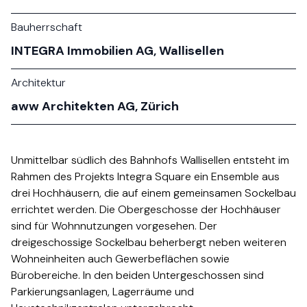
Bauherrschaft
INTEGRA Immobilien AG, Wallisellen​​​​‌ ‍ ​‍​‍‌‍ ‌ ​‍‌‍‍‌‌‍‌ ‌‍‍‌‌‍ ‍​‍​‍​ ‍‍​‍​‍‌ ​ ‌‍​‌‌‍ ‍‌‍‍‌‌ ‌​‌ ‍‌​‍ ‍‌‍‍‌‌‍ ​‍​‍​‍ ​​‍​‍‌‍‍​‌ ​‍‌‍‌‌‌‍‌‍​‍​‍​ ‍‍​‍​‍‌‍‍​‌ ‌​‌ ‌​‌ ​​​ ‍‍​‍ ​‍ ‌‍ ​‌‍ ‌‍​ ‌‍​‌‌‍ ​‌‍‍​‌‍ ‌ ​ ‌ ‌​​ ‍‍​ ​ ​ ​ ​ ​ ​ ​ ​‍ ‌‍‍‌‌‍ ‍‌ ‌​‌‍‌‌‌‍ ‍‌ ‌​​‍ ‌‍‌‌‌‍‌​‌‍‍‌‌ ‌​​‍ ‌‍ ‌‌‍ ‌‍‌​‌‍‌‌​ ‌‌ ​​‌ ​‍‌‍‌‌‌ ​ ‌‍‌‌‌‍ ‍‌ ‌​‌‍​‌‌ ‌​‌‍‍‌‌‍ ‌‍ ‍​ ‍ ‌‍‍‌‌‍‌​​ ‌​ ​‌‌‍‌‍‌‍​‍​ ‌‍‌‍​‌‌‍‌‍​ ‌‌‌‍‌‍​‍ ‌​ ‌‍​ ‌‌​ ‌‍​ ‌ ​‍ ‌​ ‌​‌‍‌​​ ​‍‌‍​‍​‍ ‌​ ‍‌​ ​‌​ ​​​ ​​​‍ ‌​ ‌‍‌‍‌‍​ ​‍​ ​​‌‍‌‍​ ​​​ ‍​​ ‍‌​ ​‌‌‍‌‍​ ​ ‌‍​ ​ ‍ ‌ ‌​‌ ‍‌‌ ​​‌‍‌‌​ ‌‌ ​​‌ ​‍‌‍ ‌‍‍‍‌‍‌‌‌‍​ ‌ ‌​​ ‍ ‌ ​​‌‍​‌‌ ‌​‌‍‍​​ ‌‌‍​‍‌ ‌‌‌‍‍‌‌‍ ​‌‍‌​‌‍‌‌‌ ​‍​‍‌‌​ ‌‌‌​​‍‌‌ ‌‍‍ ‌‍‌‌‌ ‍‌​‍‌‌​ ​ ‌​‌​​‍‌‌​ ​ ‌​‌​​‍‌‌​ ​‍​ ​‍‌‍‌​‌‍‌‌​‍‌‌​ ​‍​ ​‍​‍‌‌​ ‌‌‌​‌​​‍ ‍‌ ‌‍‌‍​‌‌‍ ​‌ ‌‌‌‍‌‌​ ‌‍​‍‌‍​‌‌ ​ ‌‍‌‌‌‌‌‌‌ ​‍‌‍ ​​ ‌‌‍‍​‌ ‌​‌ ‌​‌ ​​​‍‌‌​ ​ ‌​​‌​‍‌‌​ ​‍‌​‌‍​‍‌‌​ ​‍‌​‌‍‌‍ ​‌‍ ‌‍​ ‌‍​‌‌‍ ​‌‍‍​‌‍ ‌ ​ ‌ ‌​​‍‌‌​ ​ ‌​​‌​ ​ ​ ​ ​ ​ ​ ​ ​‍‌‍‌‍‍‌‌‍‌​​ ‌​ ​‌‌‍‌‍‌‍​‍​ ‌‍‌‍​‌‌‍‌‍​ ‌‌‌‍‌‍​‍ ‌​ ‌‍​ ‌‌​ ‌‍​ ‌ ​‍ ‌​ ‌​‌‍‌​​ ​‍‌‍​‍​‍ ‌​ ‍‌​ ​‌​ ​​​ ​​​‍ ‌​ ‌‍‌‍‌‍​ ​‍​ ​​‌‍‌‍​ ​​​ ‍​​ ‍‌​ ​‌‌‍‌‍​ ​ ‌‍​ ​‍‌‍‌ ‌​‌ ‍‌‌ ​​‌‍‌‌​ ‌‌ ​​‌ ​‍‌‍ ‌‍‍‍‌‍‌‌‌‍​ ‌ ‌​​‍‌‍‌ ​​‌‍​‌‌ ‌​‌‍‍​​ ‌‌‍​‍‌ ‌‌‌‍‍‌‌‍ ​‌‍‌​‌‍‌‌‌ ​‍​‍‌‌​ ‌‌‌​​‍‌‌ ‌‍‍ ‌‍‌‌‌ ‍‌​‍‌‌​ ​ ‌​‌​​‍‌‌​ ​ ‌​‌​​‍‌‌​ ​‍​ ​‍‌‍‌​‌‍‌‌​‍‌‌​ ​‍​ ​‍​‍‌‌​ ‌‌‌​‌​​‍ ‍‌ ‌‍‌‍​‌‌‍ ​‌ ‌‌‌‍‌‌​‍‌‍‌ ​​‌‍‌‌‌ ​‍‌ ​ ‌ ​​‌‍‌‌‌‍​ ‌ ‌​‌‍‍‌‌ ‌‍‌‍‌‌​ ‌‌ ​​‌ ‌‌‌‍​‍‌‍ ​‌‍‍‌‌ ​ ‌‍‍​‌‍‌‌‌‍‌​​‍​‍‌ ‌
Architektur
aww Architekten AG, Zürich​​​​‌ ‍ ​‍​‍‌‍ ‌ ​‍‌‍‍‌‌‍‌ ‌‍‍‌‌‍ ‍​‍​‍​ ‍‍​‍​‍‌ ​ ‌‍​‌‌‍ ‍‌‍‍‌‌ ‌​‌ ‍‌​‍ ‍‌‍‍‌‌‍ ​‍​‍​‍ ​​‍​‍‌‍‍​‌ ​‍‌‍‌‌‌‍‌‍​‍​‍​ ‍‍​‍​‍‌‍‍​‌ ‌​‌ ‌​‌ ​​​ ‍‍​‍ ​‍ ‌‍ ​‌‍ ‌‍​ ‌‍​‌‌‍ ​‌‍‍​‌‍ ‌ ​ ‌ ‌​​ ‍‍​ ​ ​ ​ ​ ​ ​ ​ ​‍ ‌‍‍‌‌‍ ‍‌ ‌​‌‍‌‌‌‍ ‍‌ ‌​​‍ ‌‍‌‌‌‍‌​‌‍‍‌‌ ‌​​‍ ‌‍ ‌‌‍ ‌‍‌​‌‍‌‌​ ‌‌ ​​‌ ​‍‌‍‌‌‌ ​ ‌‍‌‌‌‍ ‍‌ ‌​‌‍​‌‌ ‌​‌‍‍‌‌‍ ‌‍ ‍​ ‍ ‌‍‍‌‌‍‌​​ ‌​ ​‌‌‍‌‍‌‍​‍​ ‌‍‌‍​‌‌‍‌‍​ ‌‌‌‍‌‍​‍ ‌​ ‌‍​ ‌‌​ ‌‍​ ‌ ​‍ ‌​ ‌​‌‍‌​​ ​‍‌‍​‍​‍ ‌​ ‍‌​ ​‌​ ​​​ ​​​‍ ‌​ ‌‍‌‍‌‍​ ​‍​ ​​‌‍‌‍​ ​​​ ‍​​ ‍‌​ ​‌‌‍‌‍​ ​ ‌‍​ ​ ‍ ‌ ‌​‌ ‍‌‌ ​​‌‍‌‌​ ‌‌ ​​‌ ​‍‌‍ ‌‍‍‍‌‍‌‌‌‍​ ‌ ‌​​ ‍ ‌ ​​‌‍​‌‌ ‌​‌‍‍​​ ‌‌‍​‌‌ ​‍‌‍​ ‌‍‍​‌‍‍‌‌ ‌​‌‍‌‌‌‍​ ‌ ‌​​‍‌‌​ ‌‌‌​​‍‌‌ ‌‍‍ ‌‍‌‌‌ ‍‌​‍‌‌​ ​ ‌​‌​​‍‌‌​ ​ ‌​‌​​‍‌‌​ ​‍​ ​‍‌‍‌​‌‍‌‌​‍‌‌​ ​‍​ ​‍​‍‌‌​ ‌‌‌​‌​​‍ ‍‌ ‌‍‌‍​‌‌‍ ​‌ ‌‌‌‍‌‌​ ‌‍​‍‌‍​‌‌ ​ ‌‍‌‌‌‌‌‌‌ ​‍‌‍ ​​ ‌‌‍‍​‌ ‌​‌ ‌​‌ ​​​‍‌‌​ ​ ‌​​‌​‍‌‌​ ​‍‌​‌‍​‍‌‌​ ​‍‌​‌‍‌‍ ​‌‍ ‌‍​ ‌‍​‌‌‍ ​‌‍‍​‌‍ ‌ ​ ‌ ‌​​‍‌‌​ ​ ‌​​‌​ ​ ​ ​ ​ ​ ​ ​ ​‍‌‍‌‍‍‌‌‍‌​​ ‌​ ​‌‌‍‌‍‌‍​‍​ ‌‍‌‍​‌‌‍‌‍​ ‌‌‌‍‌‍​‍ ‌​ ‌‍​ ‌‌​ ‌‍​ ‌ ​‍ ‌​ ‌​‌‍‌​​ ​‍‌‍​‍​‍ ‌​ ‍‌​ ​‌​ ​​​ ​​​‍ ‌​ ‌‍‌‍‌‍​ ​‍​ ​​‌‍‌‍​ ​​​ ‍​​ ‍‌​ ​‌‌‍‌‍​ ​ ‌‍​ ​‍‌‍‌ ‌​‌ ‍‌‌ ​​‌‍‌‌​ ‌‌ ​​‌ ​‍‌‍ ‌‍‍‍‌‍‌‌‌‍​ ‌ ‌​​‍‌‍‌ ​​‌‍​‌‌ ‌​‌‍‍​​ ‌‌‍​‌‌ ​‍‌‍​ ‌‍‍​‌‍‍‌‌ ‌​‌‍‌‌‌‍​ ‌ ‌​​‍‌‌​ ‌‌‌​​‍‌‌ ‌‍‍ ‌‍‌‌‌ ‍‌​‍‌‌​ ​ ‌​‌​​‍‌‌​ ​ ‌​‌​​‍‌‌​ ​‍​ ​‍‌‍‌​‌‍‌‌​‍‌‌​ ​‍​ ​‍​‍‌‌​ ‌‌‌​‌​​‍ ‍‌ ‌‍‌‍​‌‌‍ ​‌ ‌‌‌‍‌‌​‍‌‍‌ ​​‌‍‌‌‌ ​‍‌ ​ ‌ ​​‌‍‌‌‌‍​ ‌ ‌​‌‍‍‌‌ ‌‍‌‍‌‌​ ‌‌ ​​‌ ‌‌‌‍​‍‌‍ ​‌‍‍‌‌ ​ ‌‍‍​‌‍‌‌‌‍‌​​‍​‍‌ ‌
Unmittelbar südlich des Bahnhofs Wallisellen entsteht im
Rahmen des Projekts Integra Square ein Ensemble aus
drei Hochhäusern, die auf einem gemeinsamen Sockelbau
errichtet werden. Die Obergeschosse der Hochhäuser
sind für Wohnnutzungen vorgesehen. Der
dreigeschossige Sockelbau beherbergt neben weiteren
Wohneinheiten auch Gewerbeflächen sowie
Bürobereiche. In den beiden Untergeschossen sind
Parkierungsanlagen, Lagerräume und