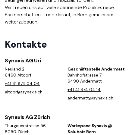
Bauingenieurwesen und Holzbau fördert.​​​​‌ ‍ ​‍​‍‌‍ ‌ ​‍‌‍‍‌‌‍‌ ‌‍‍‌‌‍ ‍​‍​‍​ ‍‍​‍​‍‌ ​ ‌‍​‌‌‍ ‍‌‍‍‌‌ ‌​‌ ‍‌​‍ ‍‌‍‍‌‌‍ ​‍​‍​‍ ​​‍​‍‌‍‍​‌ ​‍‌‍‌‌‌‍‌‍​‍​‍​ ‍‍​‍​‍‌‍‍​‌ ‌​‌ ‌​‌ ​​​ ‍‍​‍ ​‍ ‌‍ ​‌‍ ‌‍​ ‌‍​‌‌‍ ​‌‍‍​‌‍ ‌ ​ ‌ ‌​​ ‍‍​ ​ ​ ​ ​ ​ ​ ​ ​‍ ‌‍‍‌‌‍ ‍‌ ‌​‌‍‌‌‌‍ ‍‌ ‌​​‍ ‌‍‌‌‌‍‌​‌‍‍‌‌ ‌​​‍ ‌‍ ‌‌‍ ‌‍‌​‌‍‌‌​ ‌‌ ​​‌ ​‍‌‍‌‌‌ ​ ‌‍‌‌‌‍ ‍‌ ‌​‌‍​‌‌ ‌​‌‍‍‌‌‍ ‌‍ ‍​ ‍ ‌‍‍‌‌‍‌​​ ‌​ ‌‍‌‍​‍​ ‌​‌‍‌‍​ ​‌​ ​​​ ‌‌​ ​​​‍ ‌‌‍​ ​ ‌​​ ‌‍‌‍​‍​‍ ‌​ ‌​‌‍‌​​ ‍‌​ ​‌​‍ ‌‌‍​‍​ ​ ‌‍​‍​ ‍​​‍ ‌​ ‌‌​ ‌‍​ ​‌​ ​‍​ ‌​​ ​ ​ ‌​​ ‌‍‌‍​ ​ ​‌​ ​​​ ​ ​ ‍ ‌ ‌​‌ ‍‌‌ ​​‌‍‌‌​ ‌‌‍ ‍‌‍‌‌‌ ‌ ‌ ​ ​ ‍ ‌ ​​‌‍​‌‌ ‌​‌‍‍​​ ‌‌ ​‍‌‍‍‌‌‍​ ‌‍‍​‌‌‌​‌‍‌‌‌ ‍​‌ ‌​​‍‌‌​ ‌‌‌​​‍‌‌ ‌‍‍ ‌‍‌‌‌ ‍‌​‍‌‌​ ​ ‌​‌​​‍‌‌​ ​ ‌​‌​​‍‌‌​ ​‍​ ​‍‌‍‌​‌‍‌‌​‍‌‌​ ​‍​ ​‍​‍‌‌​ ‌‌‌​‌​​‍ ‍‌ ‌‍‌‍​‌‌‍ ​‌ ‌‌‌‍‌‌​‍‌‌​ ‌‌‌​​‍‌‌ ‌‍‍ ‌‍‌‌‌ ‍‌​‍‌‌​ ​ ‌​‌​​‍‌‌​ ​ ‌​‌​​‍‌‌​ ​‍​ ​‍‌‍‌​​ ​‌​ ​‍‌‍​‌‌‍‌​​ ​​​ ‌‌​ ‍​‌‍‌​‌‍​‍​ ‌ ​ ​‍​‍‌‌​ ​‍​ ​‍​‍‌‌​ ‌‌‌​‌​​‍ ‍‌‍​ ‌‍‍​‌‍‍‌‌‍ ​‌‍‌​‌ ​‍‌‍‌‌‌‍ ‍​‍‌‌​ ‌‌‌​​‍‌‌ ‌‍‍ ‌‍‌‌‌ ‍‌​‍‌‌​ ​ ‌​‌​​‍‌‌​ ​ ‌​‌​​‍‌‌​ ​‍​ ​‍‌‍​‍‌‍‌‍‌‍‌​‌‍​‍​ ‌‍‌‍‌‍‌‍‌‌​ ​​‌‍​ ​ ​​​ ‌ ​ ​‍​‍‌‌​ ​‍​ ​‍​‍‌‌​ ‌‌‌​‌​​‍ ‍‌ ‌​‌‍‌‌‌ ‍​‌ ‌​​ ‌‍​‍‌‍​‌‌ ​ ‌‍‌‌‌‌‌‌‌ ​‍‌‍ ​​ ‌‌‍‍​‌ ‌​‌ ‌​‌ ​​​‍‌‌​ ​ ‌​​‌​‍‌‌​ ​‍‌​‌‍​‍‌‌​ ​‍‌​‌‍‌‍ ​‌‍ ‌‍​ ‌‍​‌‌‍ ​‌‍‍​‌‍ ‌ ​ ‌ ‌​​‍‌‌​ ​ ‌​​‌​ ​ ​ ​ ​ ​ ​ ​ ​‍‌‍‌‍‍‌‌‍‌​​ ‌​ ‌‍‌‍​‍​ ‌​‌‍‌‍​ ​‌​ ​​​ ‌‌​ ​​​‍ ‌‌‍​ ​ ‌​​ ‌‍‌‍​‍​‍ ‌​ ‌​‌‍‌​​ ‍‌​ ​‌​‍ ‌‌‍​‍​ ​ ‌‍​‍​ ‍​​‍ ‌​ ‌‌​ ‌‍​ ​‌​ ​‍​ ‌​​ ​ ​ ‌​​ ‌‍‌‍​ ​ ​‌​ ​​​ ​ ​‍‌‍‌ ‌​‌ ‍‌‌ ​​‌‍‌‌​ ‌‌‍ ‍‌‍‌‌‌ ‌ ‌ ​ ​‍‌‍‌ ​​‌‍​‌‌ ‌​‌‍‍​​ ‌‌ ​‍‌‍‍‌‌‍​ ‌‍‍​‌‌‌​‌‍‌‌‌ ‍​‌ ‌​​‍‌‌​ ‌‌‌​​‍‌‌ ‌‍‍ ‌‍‌‌‌ ‍‌​‍‌‌​ ​ ‌​‌​​‍‌‌​ ​ ‌​‌​​‍‌‌​ ​‍​ ​‍‌‍‌​‌‍‌‌​‍‌‌​ ​‍​ ​‍​‍‌‌​ ‌‌‌​‌​​‍ ‍‌ ‌‍‌‍​‌‌‍ ​‌ ‌‌‌‍‌‌​‍‌‌​ ‌‌‌​​‍‌‌ ‌‍‍ ‌‍‌‌‌ ‍‌​‍‌‌​ ​ ‌​‌​​‍‌‌​ ​ ‌​‌​​‍‌‌​ ​‍​ ​‍‌‍‌​​ ​‌​ ​‍‌‍​‌‌‍‌​​ ​​​ ‌‌​ ‍​‌‍‌​‌‍​‍​ ‌ ​ ​‍​‍‌‌​ ​‍​ ​‍​‍‌‌​ ‌‌‌​‌​​‍ ‍‌‍​ ‌‍‍​‌‍‍‌‌‍ ​‌‍‌​‌ ​‍‌‍‌‌‌‍ ‍​‍‌‌​ ‌‌‌​​‍‌‌ ‌‍‍ ‌‍‌‌‌ ‍‌​‍‌‌​ ​ ‌​‌​​‍‌‌​ ​ ‌​‌​​‍‌‌​ ​‍​ ​‍‌‍​‍‌‍‌‍‌‍‌​‌‍​‍​ ‌‍‌‍‌‍‌‍‌‌​ ​​‌‍​ ​ ​​​ ‌ ​ ​‍​‍‌‌​ ​‍​ ​‍​‍‌‌​ ‌‌‌​‌​​‍ ‍‌ ‌​‌‍‌‌‌ ‍​‌ ‌​​‍‌‍‌ ​​‌‍‌‌‌ ​‍‌ ​ ‌ ​​‌‍‌‌‌‍​ ‌ ‌​‌‍‍‌‌ ‌‍‌‍‌‌​ ‌‌ ​​‌ ‌‌‌‍​‍‌‍ ​‌‍‍‌‌ ​ ‌‍‍​‌‍‌‌‌‍‌​​‍​‍‌ ‌
Wir freuen uns auf viele spannende Projekte, neue
Partnerschaften – und darauf, in Bern gemeinsam
weiterzubauen.​​​​‌ ‍ ​‍​‍‌‍ ‌ ​‍‌‍‍‌‌‍‌ ‌‍‍‌‌‍ ‍​‍​‍​ ‍‍​‍​‍‌ ​ ‌‍​‌‌‍ ‍‌‍‍‌‌ ‌​‌ ‍‌​‍ ‍‌‍‍‌‌‍ ​‍​‍​‍ ​​‍​‍‌‍‍​‌ ​‍‌‍‌‌‌‍‌‍​‍​‍​ ‍‍​‍​‍‌‍‍​‌ ‌​‌ ‌​‌ ​​​ ‍‍​‍ ​‍ ‌‍ ​‌‍ ‌‍​ ‌‍​‌‌‍ ​‌‍‍​‌‍ ‌ ​ ‌ ‌​​ ‍‍​ ​ ​ ​ ​ ​ ​ ​ ​‍ ‌‍‍‌‌‍ ‍‌ ‌​‌‍‌‌‌‍ ‍‌ ‌​​‍ ‌‍‌‌‌‍‌​‌‍‍‌‌ ‌​​‍ ‌‍ ‌‌‍ ‌‍‌​‌‍‌‌​ ‌‌ ​​‌ ​‍‌‍‌‌‌ ​ ‌‍‌‌‌‍ ‍‌ ‌​‌‍​‌‌ ‌​‌‍‍‌‌‍ ‌‍ ‍​ ‍ ‌‍‍‌‌‍‌​​ ‌​ ‌‍‌‍​‍​ ‌​‌‍‌‍​ ​‌​ ​​​ ‌‌​ ​​​‍ ‌‌‍​ ​ ‌​​ ‌‍‌‍​‍​‍ ‌​ ‌​‌‍‌​​ ‍‌​ ​‌​‍ ‌‌‍​‍​ ​ ‌‍​‍​ ‍​​‍ ‌​ ‌‌​ ‌‍​ ​‌​ ​‍​ ‌​​ ​ ​ ‌​​ ‌‍‌‍​ ​ ​‌​ ​​​ ​ ​ ‍ ‌ ‌​‌ ‍‌‌ ​​‌‍‌‌​ ‌‌‍ ‍‌‍‌‌‌ ‌ ‌ ​ ​ ‍ ‌ ​​‌‍​‌‌ ‌​‌‍‍​​ ‌‌ ​‍‌‍‍‌‌‍​ ‌‍‍​‌‌‌​‌‍‌‌‌ ‍​‌ ‌​​‍‌‌​ ‌‌‌​​‍‌‌ ‌‍‍ ‌‍‌‌‌ ‍‌​‍‌‌​ ​ ‌​‌​​‍‌‌​ ​ ‌​‌​​‍‌‌​ ​‍​ ​‍‌‍‌​‌‍‌‌​‍‌‌​ ​‍​ ​‍​‍‌‌​ ‌‌‌​‌​​‍ ‍‌ ‌‍‌‍​‌‌‍ ​‌ ‌‌‌‍‌‌​‍‌‌​ ‌‌‌​​‍‌‌ ‌‍‍ ‌‍‌‌‌ ‍‌​‍‌‌​ ​ ‌​‌​​‍‌‌​ ​ ‌​‌​​‍‌‌​ ​‍​ ​‍‌‍‌​​ ​ ​ ​ ‌‍​‍‌‍‌​‌‍​ ‌‍​ ​ ​‌‌‍​‌​ ​‌‌‍​‌​ ​ ​‍‌‌​ ​‍​ ​‍​‍‌‌​ ‌‌‌​‌​​‍ ‍‌‍​ ‌‍‍​‌‍‍‌‌‍ ​‌‍‌​‌ ​‍‌‍‌‌‌‍ ‍​‍‌‌​ ‌‌‌​​‍‌‌ ‌‍‍ ‌‍‌‌‌ ‍‌​‍‌‌​ ​ ‌​‌​​‍‌‌​ ​ ‌​‌​​‍‌‌​ ​‍​ ​‍​ ‌​​ ​‍‌‍‌‌​ ​‍‌‍​‌​ ‍​‌‍‌‍‌‍​‍​ ‌​‌‍‌‌‌‍‌‌​ ​ ​‍‌‌​ ​‍​ ​‍​‍‌‌​ ‌‌‌​‌​​‍ ‍‌ ‌​‌‍‌‌‌ ‍​‌ ‌​​ ‌‍​‍‌‍​‌‌ ​ ‌‍‌‌‌‌‌‌‌ ​‍‌‍ ​​ ‌‌‍‍​‌ ‌​‌ ‌​‌ ​​​‍‌‌​ ​ ‌​​‌​‍‌‌​ ​‍‌​‌‍​‍‌‌​ ​‍‌​‌‍‌‍ ​‌‍ ‌‍​ ‌‍​‌‌‍ ​‌‍‍​‌‍ ‌ ​ ‌ ‌​​‍‌‌​ ​ ‌​​‌​ ​ ​ ​ ​ ​ ​ ​ ​‍‌‍‌‍‍‌‌‍‌​​ ‌​ ‌‍‌‍​‍​ ‌​‌‍‌‍​ ​‌​ ​​​ ‌‌​ ​​​‍ ‌‌‍​ ​ ‌​​ ‌‍‌‍​‍​‍ ‌​ ‌​‌‍‌​​ ‍‌​ ​‌​‍ ‌‌‍​‍​ ​ ‌‍​‍​ ‍​​‍ ‌​ ‌‌​ ‌‍​ ​‌​ ​‍​ ‌​​ ​ ​ ‌​​ ‌‍‌‍​ ​ ​‌​ ​​​ ​ ​‍‌‍‌ ‌​‌ ‍‌‌ ​​‌‍‌‌​ ‌‌‍ ‍‌‍‌‌‌ ‌ ‌ ​ ​‍‌‍‌ ​​‌‍​‌‌ ‌​‌‍‍​​ ‌‌ ​‍‌‍‍‌‌‍​ ‌‍‍​‌‌‌​‌‍‌‌‌ ‍​‌ ‌​​‍‌‌​ ‌‌‌​​‍‌‌ ‌‍‍ ‌‍‌‌‌ ‍‌​‍‌‌​ ​ ‌​‌​​‍‌‌​ ​ ‌​‌​​‍‌‌​ ​‍​ ​‍‌‍‌​‌‍‌‌​‍‌‌​ ​‍​ ​‍​‍‌‌​ ‌‌‌​‌​​‍ ‍‌ ‌‍‌‍​‌‌‍ ​‌ ‌‌‌‍‌‌​‍‌‌​ ‌‌‌​​‍‌‌ ‌‍‍ ‌‍‌‌‌ ‍‌​‍‌‌​ ​ ‌​‌​​‍‌‌​ ​ ‌​‌​​‍‌‌​ ​‍​ ​‍‌‍‌​​ ​ ​ ​ ‌‍​‍‌‍‌​‌‍​ ‌‍​ ​ ​‌‌‍​‌​ ​‌‌‍​‌​ ​ ​‍‌‌​ ​‍​ ​‍​‍‌‌​ ‌‌‌​‌​​‍ ‍‌‍​ ‌‍‍​‌‍‍‌‌‍ ​‌‍‌​‌ ​‍‌‍‌‌‌‍ ‍​‍‌‌​ ‌‌‌​​‍‌‌ ‌‍‍ ‌‍‌‌‌ ‍‌​‍‌‌​ ​ ‌​‌​​‍‌‌​ ​ ‌​‌​​‍‌‌​ ​‍​ ​‍​ ‌​​ ​‍‌‍‌‌​ ​‍‌‍​‌​ ‍​‌‍‌‍‌‍​‍​ ‌​‌‍‌‌‌‍‌‌​ ​ ​‍‌‌​ ​‍​ ​‍​‍‌‌​ ‌‌‌​‌​​‍ ‍‌ ‌​‌‍‌‌‌ ‍​‌ ‌​​‍‌‍‌ ​​‌‍‌‌‌ ​‍‌ ​ ‌ ​​‌‍‌‌‌‍​ ‌ ‌​‌‍‍‌‌ ‌‍‌‍‌‌​ ‌‌ ​​‌ ‌‌‌‍​‍‌‍ ​‌‍‍‌‌ ​ ‌‍‍​‌‍‌‌‌‍‌​​‍​‍‌ ‌
Kontakte
Synaxis AG Uri
Neuland 2
Geschäftsstelle Andermatt
6460 Altdorf
Bahnhofstrasse 7
6490 Andermatt
+41 41 874 04 04
+41 41 874 04 14
altdorf@synaxis.ch
andermatt@synaxis.ch
Synaxis AG Zürich
Thurgauerstrasse 56
Workspace Synaxis @
8050 Zürich
Solubois Bern