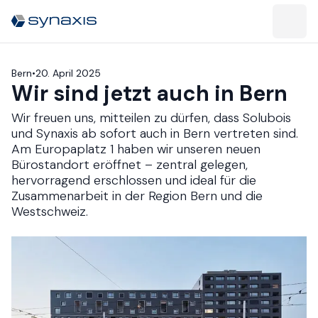
Bern​​​​‌ ‍ ​‍​‍‌‍ ‌ ​‍‌‍‍‌‌‍‌ ‌‍‍‌‌‍ ‍​‍​‍​ ‍‍​‍​‍‌ ​ ‌‍​‌‌‍ ‍‌‍‍‌‌ ‌​‌ ‍‌​‍ ‍‌‍‍‌‌‍ ​‍​‍​‍ ​​‍​‍‌‍‍​‌ ​‍‌‍‌‌‌‍‌‍​‍​‍​ ‍‍​‍​‍‌‍‍​‌ ‌​‌ ‌​‌ ​​​ ‍‍​‍ ​‍ ‌‍ ​‌‍ ‌‍​ ‌‍​‌‌‍ ​‌‍‍​‌‍ ‌ ​ ‌ ‌​​ ‍‍​ ​ ​ ​ ​ ​ ​ ​ ​‍ ‌‍‍‌‌‍ ‍‌ ‌​‌‍‌‌‌‍ ‍‌ ‌​​‍ ‌‍‌‌‌‍‌​‌‍‍‌‌ ‌​​‍ ‌‍ ‌‌‍ ‌‍‌​‌‍‌‌​ ‌‌ ​​‌ ​‍‌‍‌‌‌ ​ ‌‍‌‌‌‍ ‍‌ ‌​‌‍​‌‌ ‌​‌‍‍‌‌‍ ‌‍ ‍​ ‍ ‌‍‍‌‌‍‌​​ ‌​ ‍​​ ​ ‌‍‌‌​ ‌‍​ ‍​​ ‌‍‌‍‌‌‌‍​ ​‍ ‌‌‍​‌​ ‍​​ ‌‍‌‍​‍​‍ ‌​ ‌​‌‍​ ‌‍​‍‌‍​ ​‍ ‌​ ‍‌‌‍​‍​ ​‍‌‍‌‍​‍ ‌​ ‍​​ ‍‌‌‍​‍​ ‌ ​ ​ ​ ​‍​ ‍​​ ‌‌‌‍​‌​ ​‌‌‍​‌‌‍‌‍​ ‍ ‌ ‌​‌ ‍‌‌ ​​‌‍‌‌​ ‌‌‍​ ‌‍ ‌‍ ‌‌ ​​‌‍​‌‌‍ ‍‌ ‍‌​ ‍ ‌ ​​‌‍​‌‌ ‌​‌‍‍​​ ‌‌‍ ​‌‍ ‌‍​ ‌‍​‌‌ ‌​‌‍‍‌‌‍ ‌‍ ‍‌ ​ ​‍‌‌​ ‌‌‌​​‍‌‌ ‌‍‍ ‌‍‌‌‌ ‍‌​‍‌‌​ ​ ‌​‌​​‍‌‌​ ​ ‌​‌​​‍‌‌​ ​‍​ ​‍‌‍‌‍‌‍‌‍​ ‌‌‌‍‌​‌‍​ ​ ‍‌​ ​‍‌‍‌‌​ ‌ ​ ​​​ ‌‍​ ‌ ​‍‌‌​ ​‍​ ​‍​‍‌‌​ ‌‌‌​‌​​‍ ‍‌‍ ‍‌‍​‌‌‍ ‌‌‍‌‌​ ‌‍​‍‌‍​‌‌ ​ ‌‍‌‌‌‌‌‌‌ ​‍‌‍ ​​ ‌‌‍‍​‌ ‌​‌ ‌​‌ ​​​‍‌‌​ ​ ‌​​‌​‍‌‌​ ​‍‌​‌‍​‍‌‌​ ​‍‌​‌‍‌‍ ​‌‍ ‌‍​ ‌‍​‌‌‍ ​‌‍‍​‌‍ ‌ ​ ‌ ‌​​‍‌‌​ ​ ‌​​‌​ ​ ​ ​ ​ ​ ​ ​ ​‍‌‍‌‍‍‌‌‍‌​​ ‌​ ‍​​ ​ ‌‍‌‌​ ‌‍​ ‍​​ ‌‍‌‍‌‌‌‍​ ​‍ ‌‌‍​‌​ ‍​​ ‌‍‌‍​‍​‍ ‌​ ‌​‌‍​ ‌‍​‍‌‍​ ​‍ ‌​ ‍‌‌‍​‍​ ​‍‌‍‌‍​‍ ‌​ ‍​​ ‍‌‌‍​‍​ ‌ ​ ​ ​ ​‍​ ‍​​ ‌‌‌‍​‌​ ​‌‌‍​‌‌‍‌‍​‍‌‍‌ ‌​‌ ‍‌‌ ​​‌‍‌‌​ ‌‌‍​ ‌‍ ‌‍ ‌‌ ​​‌‍​‌‌‍ ‍‌ ‍‌​‍‌‍‌ ​​‌‍​‌‌ ‌​‌‍‍​​ ‌‌‍ ​‌‍ ‌‍​ ‌‍​‌‌ ‌​‌‍‍‌‌‍ ‌‍ ‍‌ ​ ​‍‌‌​ ‌‌‌​​‍‌‌ ‌‍‍ ‌‍‌‌‌ ‍‌​‍‌‌​ ​ ‌​‌​​‍‌‌​ ​ ‌​‌​​‍‌‌​ ​‍​ ​‍‌‍‌‍‌‍‌‍​ ‌‌‌‍‌​‌‍​ ​ ‍‌​ ​‍‌‍‌‌​ ‌ ​ ​​​ ‌‍​ ‌ ​‍‌‌​ ​‍​ ​‍​‍‌‌​ ‌‌‌​‌​​‍ ‍‌‍ ‍‌‍​‌‌‍ ‌‌‍‌‌​‍‌‍‌ ​​‌‍‌‌‌ ​‍‌ ​ ‌ ​​‌‍‌‌‌‍​ ‌ ‌​‌‍‍‌‌ ‌‍‌‍‌‌​ ‌‌ ​​‌ ‌‌‌‍​‍‌‍ ​‌‍‍‌‌ ​ ‌‍‍​‌‍‌‌‌‍‌​​‍​‍‌ ‌
•
20. April 2025
Wir sind jetzt auch in Bern​​​​‌ ‍ ​‍​‍‌‍ ‌ ​‍‌‍‍‌‌‍‌ ‌‍‍‌‌‍ ‍​‍​‍​ ‍‍​‍​‍‌ ​ ‌‍​‌‌‍ ‍‌‍‍‌‌ ‌​‌ ‍‌​‍ ‍‌‍‍‌‌‍ ​‍​‍​‍ ​​‍​‍‌‍‍​‌ ​‍‌‍‌‌‌‍‌‍​‍​‍​ ‍‍​‍​‍‌‍‍​‌ ‌​‌ ‌​‌ ​​​ ‍‍​‍ ​‍ ‌‍ ​‌‍ ‌‍​ ‌‍​‌‌‍ ​‌‍‍​‌‍ ‌ ​ ‌ ‌​​ ‍‍​ ​ ​ ​ ​ ​ ​ ​ ​‍ ‌‍‍‌‌‍ ‍‌ ‌​‌‍‌‌‌‍ ‍‌ ‌​​‍ ‌‍‌‌‌‍‌​‌‍‍‌‌ ‌​​‍ ‌‍ ‌‌‍ ‌‍‌​‌‍‌‌​ ‌‌ ​​‌ ​‍‌‍‌‌‌ ​ ‌‍‌‌‌‍ ‍‌ ‌​‌‍​‌‌ ‌​‌‍‍‌‌‍ ‌‍ ‍​ ‍ ‌‍‍‌‌‍‌​​ ‌​ ‌‍‌‍​‍​ ‌​‌‍‌‍​ ​‌​ ​​​ ‌‌​ ​​​‍ ‌‌‍​ ​ ‌​​ ‌‍‌‍​‍​‍ ‌​ ‌​‌‍‌​​ ‍‌​ ​‌​‍ ‌‌‍​‍​ ​ ‌‍​‍​ ‍​​‍ ‌​ ‌‌​ ‌‍​ ​‌​ ​‍​ ‌​​ ​ ​ ‌​​ ‌‍‌‍​ ​ ​‌​ ​​​ ​ ​ ‍ ‌ ‌​‌ ‍‌‌ ​​‌‍‌‌​ ‌‌‍ ‍‌‍‌‌‌ ‌ ‌ ​ ​ ‍ ‌ ​​‌‍​‌‌ ‌​‌‍‍​​ ‌‌ ‌​‌‍‍‌‌ ‌​‌‍ ​‌‍‌‌​‍‌‌​ ‌‌‌​​‍‌‌ ‌‍‍ ‌‍‌‌‌ ‍‌​‍‌‌​ ​ ‌​‌​​‍‌‌​ ​ ‌​‌​​‍‌‌​ ​‍​ ​‍‌‍‌​‌‍‌‌​‍‌‌​ ​‍​ ​‍​‍‌‌​ ‌‌‌​‌​​‍ ‍‌ ‌‍‌‍​‌‌‍ ​‌ ‌‌‌‍‌‌​ ‌‍​‍‌‍​‌‌ ​ ‌‍‌‌‌‌‌‌‌ ​‍‌‍ ​​ ‌‌‍‍​‌ ‌​‌ ‌​‌ ​​​‍‌‌​ ​ ‌​​‌​‍‌‌​ ​‍‌​‌‍​‍‌‌​ ​‍‌​‌‍‌‍ ​‌‍ ‌‍​ ‌‍​‌‌‍ ​‌‍‍​‌‍ ‌ ​ ‌ ‌​​‍‌‌​ ​ ‌​​‌​ ​ ​ ​ ​ ​ ​ ​ ​‍‌‍‌‍‍‌‌‍‌​​ ‌​ ‌‍‌‍​‍​ ‌​‌‍‌‍​ ​‌​ ​​​ ‌‌​ ​​​‍ ‌‌‍​ ​ ‌​​ ‌‍‌‍​‍​‍ ‌​ ‌​‌‍‌​​ ‍‌​ ​‌​‍ ‌‌‍​‍​ ​ ‌‍​‍​ ‍​​‍ ‌​ ‌‌​ ‌‍​ ​‌​ ​‍​ ‌​​ ​ ​ ‌​​ ‌‍‌‍​ ​ ​‌​ ​​​ ​ ​‍‌‍‌ ‌​‌ ‍‌‌ ​​‌‍‌‌​ ‌‌‍ ‍‌‍‌‌‌ ‌ ‌ ​ ​‍‌‍‌ ​​‌‍​‌‌ ‌​‌‍‍​​ ‌‌ ‌​‌‍‍‌‌ ‌​‌‍ ​‌‍‌‌​‍‌‌​ ‌‌‌​​‍‌‌ ‌‍‍ ‌‍‌‌‌ ‍‌​‍‌‌​ ​ ‌​‌​​‍‌‌​ ​ ‌​‌​​‍‌‌​ ​‍​ ​‍‌‍‌​‌‍‌‌​‍‌‌​ ​‍​ ​‍​‍‌‌​ ‌‌‌​‌​​‍ ‍‌ ‌‍‌‍​‌‌‍ ​‌ ‌‌‌‍‌‌​‍‌‍‌ ​​‌‍‌‌‌ ​‍‌ ​ ‌ ​​‌‍‌‌‌‍​ ‌ ‌​‌‍‍‌‌ ‌‍‌‍‌‌​ ‌‌ ​​‌ ‌‌‌‍​‍‌‍ ​‌‍‍‌‌ ​ ‌‍‍​‌‍‌‌‌‍‌​​‍​‍‌ ‌
Wir freuen uns, mitteilen zu dürfen, dass Solubois
und Synaxis ab sofort auch in Bern vertreten sind.
Am Europaplatz 1 haben wir unseren neuen
Bürostandort eröffnet – zentral gelegen,
hervorragend erschlossen und ideal für die
Zusammenarbeit in der Region Bern und die
Westschweiz.​​​​‌ ‍ ​‍​‍‌‍ ‌ ​‍‌‍‍‌‌‍‌ ‌‍‍‌‌‍ ‍​‍​‍​ ‍‍​‍​‍‌ ​ ‌‍​‌‌‍ ‍‌‍‍‌‌ ‌​‌ ‍‌​‍ ‍‌‍‍‌‌‍ ​‍​‍​‍ ​​‍​‍‌‍‍​‌ ​‍‌‍‌‌‌‍‌‍​‍​‍​ ‍‍​‍​‍‌‍‍​‌ ‌​‌ ‌​‌ ​​​ ‍‍​‍ ​‍ ‌‍ ​‌‍ ‌‍​ ‌‍​‌‌‍ ​‌‍‍​‌‍ ‌ ​ ‌ ‌​​ ‍‍​ ​ ​ ​ ​ ​ ​ ​ ​‍ ‌‍‍‌‌‍ ‍‌ ‌​‌‍‌‌‌‍ ‍‌ ‌​​‍ ‌‍‌‌‌‍‌​‌‍‍‌‌ ‌​​‍ ‌‍ ‌‌‍ ‌‍‌​‌‍‌‌​ ‌‌ ​​‌ ​‍‌‍‌‌‌ ​ ‌‍‌‌‌‍ ‍‌ ‌​‌‍​‌‌ ‌​‌‍‍‌‌‍ ‌‍ ‍​ ‍ ‌‍‍‌‌‍‌​​ ‌​ ‌‍‌‍​‍​ ‌​‌‍‌‍​ ​‌​ ​​​ ‌‌​ ​​​‍ ‌‌‍​ ​ ‌​​ ‌‍‌‍​‍​‍ ‌​ ‌​‌‍‌​​ ‍‌​ ​‌​‍ ‌‌‍​‍​ ​ ‌‍​‍​ ‍​​‍ ‌​ ‌‌​ ‌‍​ ​‌​ ​‍​ ‌​​ ​ ​ ‌​​ ‌‍‌‍​ ​ ​‌​ ​​​ ​ ​ ‍ ‌ ‌​‌ ‍‌‌ ​​‌‍‌‌​ ‌‌‍ ‍‌‍‌‌‌ ‌ ‌ ​ ​ ‍ ‌ ​​‌‍​‌‌ ‌​‌‍‍​​ ‌‌‍‌​‌‍‌‌‌ ​ ‌‍​ ‌ ​‍‌‍‍‌‌ ​​‌ ‌​‌‍‍‌‌‍ ‌‍ ‍​‍‌‌​ ‌‌‌​​‍‌‌ ‌‍‍ ‌‍‌‌‌ ‍‌​‍‌‌​ ​ ‌​‌​​‍‌‌​ ​ ‌​‌​​‍‌‌​ ​‍​ ​‍‌‍‌​‌‍‌‌​‍‌‌​ ​‍​ ​‍​‍‌‌​ ‌‌‌​‌​​‍ ‍‌ ‌‍‌‍​‌‌‍ ​‌ ‌‌‌‍‌‌​ ‌‍​‍‌‍​‌‌ ​ ‌‍‌‌‌‌‌‌‌ ​‍‌‍ ​​ ‌‌‍‍​‌ ‌​‌ ‌​‌ ​​​‍‌‌​ ​ ‌​​‌​‍‌‌​ ​‍‌​‌‍​‍‌‌​ ​‍‌​‌‍‌‍ ​‌‍ ‌‍​ ‌‍​‌‌‍ ​‌‍‍​‌‍ ‌ ​ ‌ ‌​​‍‌‌​ ​ ‌​​‌​ ​ ​ ​ ​ ​ ​ ​ ​‍‌‍‌‍‍‌‌‍‌​​ ‌​ ‌‍‌‍​‍​ ‌​‌‍‌‍​ ​‌​ ​​​ ‌‌​ ​​​‍ ‌‌‍​ ​ ‌​​ ‌‍‌‍​‍​‍ ‌​ ‌​‌‍‌​​ ‍‌​ ​‌​‍ ‌‌‍​‍​ ​ ‌‍​‍​ ‍​​‍ ‌​ ‌‌​ ‌‍​ ​‌​ ​‍​ ‌​​ ​ ​ ‌​​ ‌‍‌‍​ ​ ​‌​ ​​​ ​ ​‍‌‍‌ ‌​‌ ‍‌‌ ​​‌‍‌‌​ ‌‌‍ ‍‌‍‌‌‌ ‌ ‌ ​ ​‍‌‍‌ ​​‌‍​‌‌ ‌​‌‍‍​​ ‌‌‍‌​‌‍‌‌‌ ​ ‌‍​ ‌ ​‍‌‍‍‌‌ ​​‌ ‌​‌‍‍‌‌‍ ‌‍ ‍​‍‌‌​ ‌‌‌​​‍‌‌ ‌‍‍ ‌‍‌‌‌ ‍‌​‍‌‌​ ​ ‌​‌​​‍‌‌​ ​ ‌​‌​​‍‌‌​ ​‍​ ​‍‌‍‌​‌‍‌‌​‍‌‌​ ​‍​ ​‍​‍‌‌​ ‌‌‌​‌​​‍ ‍‌ ‌‍‌‍​‌‌‍ ​‌ ‌‌‌‍‌‌​‍‌‍‌ ​​‌‍‌‌‌ ​‍‌ ​ ‌ ​​‌‍‌‌‌‍​ ‌ ‌​‌‍‍‌‌ ‌‍‌‍‌‌​ ‌‌ ​​‌ ‌‌‌‍​‍‌‍ ​‌‍‍‌‌ ​ ‌‍‍​‌‍‌‌‌‍‌​​‍​‍‌ ‌