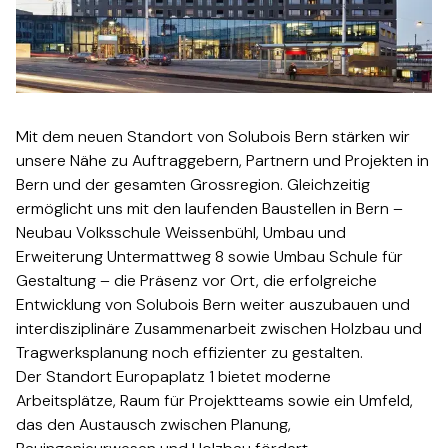
Mit dem neuen Standort von Solubois Bern stärken wir
unsere Nähe zu Auftraggebern, Partnern und Projekten in
Bern und der gesamten Grossregion. Gleichzeitig
ermöglicht uns mit den laufenden Baustellen in Bern –
Neubau Volksschule Weissenbühl, Umbau und
Erweiterung Untermattweg 8 sowie Umbau Schule für
Gestaltung – die Präsenz vor Ort, die erfolgreiche
Entwicklung von Solubois Bern weiter auszubauen und
interdisziplinäre Zusammenarbeit zwischen Holzbau und
Tragwerksplanung noch effizienter zu gestalten.​​​​‌ ‍ ​‍​‍‌‍ ‌ ​‍‌‍‍‌‌‍‌ ‌‍‍‌‌‍ ‍​‍​‍​ ‍‍​‍​‍‌ ​ ‌‍​‌‌‍ ‍‌‍‍‌‌ ‌​‌ ‍‌​‍ ‍‌‍‍‌‌‍ ​‍​‍​‍ ​​‍​‍‌‍‍​‌ ​‍‌‍‌‌‌‍‌‍​‍​‍​ ‍‍​‍​‍‌‍‍​‌ ‌​‌ ‌​‌ ​​​ ‍‍​‍ ​‍ ‌‍ ​‌‍ ‌‍​ ‌‍​‌‌‍ ​‌‍‍​‌‍ ‌ ​ ‌ ‌​​ ‍‍​ ​ ​ ​ ​ ​ ​ ​ ​‍ ‌‍‍‌‌‍ ‍‌ ‌​‌‍‌‌‌‍ ‍‌ ‌​​‍ ‌‍‌‌‌‍‌​‌‍‍‌‌ ‌​​‍ ‌‍ ‌‌‍ ‌‍‌​‌‍‌‌​ ‌‌ ​​‌ ​‍‌‍‌‌‌ ​ ‌‍‌‌‌‍ ‍‌ ‌​‌‍​‌‌ ‌​‌‍‍‌‌‍ ‌‍ ‍​ ‍ ‌‍‍‌‌‍‌​​ ‌​ ‌‍‌‍​‍​ ‌​‌‍‌‍​ ​‌​ ​​​ ‌‌​ ​​​‍ ‌‌‍​ ​ ‌​​ ‌‍‌‍​‍​‍ ‌​ ‌​‌‍‌​​ ‍‌​ ​‌​‍ ‌‌‍​‍​ ​ ‌‍​‍​ ‍​​‍ ‌​ ‌‌​ ‌‍​ ​‌​ ​‍​ ‌​​ ​ ​ ‌​​ ‌‍‌‍​ ​ ​‌​ ​​​ ​ ​ ‍ ‌ ‌​‌ ‍‌‌ ​​‌‍‌‌​ ‌‌‍ ‍‌‍‌‌‌ ‌ ‌ ​ ​ ‍ ‌ ​​‌‍​‌‌ ‌​‌‍‍​​ ‌‌ ​‍‌‍‍‌‌‍​ ‌‍‍​‌‌‌​‌‍‌‌‌ ‍​‌ ‌​​‍‌‌​ ‌‌‌​​‍‌‌ ‌‍‍ ‌‍‌‌‌ ‍‌​‍‌‌​ ​ ‌​‌​​‍‌‌​ ​ ‌​‌​​‍‌‌​ ​‍​ ​‍‌‍‌​‌‍‌‌​‍‌‌​ ​‍​ ​‍​‍‌‌​ ‌‌‌​‌​​‍ ‍‌ ‌‍‌‍​‌‌‍ ​‌ ‌‌‌‍‌‌​‍‌‌​ ‌‌‌​​‍‌‌ ‌‍‍ ‌‍‌‌‌ ‍‌​‍‌‌​ ​ ‌​‌​​‍‌‌​ ​ ‌​‌​​‍‌‌​ ​‍​ ​‍​ ​‌‌‍‌‌‌‍‌‌​ ‍‌​ ​ ​ ‌​​ ‍‌​ ‌‍​ ​​‌‍​‌​ ‍‌‌‍‌‌​‍‌‌​ ​‍​ ​‍​‍‌‌​ ‌‌‌​‌​​‍ ‍‌‍​ ‌‍‍​‌‍‍‌‌‍ ​‌‍‌​‌ ​‍‌‍‌‌‌‍ ‍​‍‌‌​ ‌‌‌​​‍‌‌ ‌‍‍ ‌‍‌‌‌ ‍‌​‍‌‌​ ​ ‌​‌​​‍‌‌​ ​ ‌​‌​​‍‌‌​ ​‍​ ​‍​ ‌‌‌‍​‌‌‍​‌‌‍‌‌‌‍​ ‌‍‌‌‌‍‌‍​ ​ ‌‍‌‍​ ‍‌‌‍‌‌‌‍​ ​‍‌‌​ ​‍​ ​‍​‍‌‌​ ‌‌‌​‌​​‍ ‍‌ ‌​‌‍‌‌‌ ‍​‌ ‌​​ ‌‍​‍‌‍​‌‌ ​ ‌‍‌‌‌‌‌‌‌ ​‍‌‍ ​​ ‌‌‍‍​‌ ‌​‌ ‌​‌ ​​​‍‌‌​ ​ ‌​​‌​‍‌‌​ ​‍‌​‌‍​‍‌‌​ ​‍‌​‌‍‌‍ ​‌‍ ‌‍​ ‌‍​‌‌‍ ​‌‍‍​‌‍ ‌ ​ ‌ ‌​​‍‌‌​ ​ ‌​​‌​ ​ ​ ​ ​ ​ ​ ​ ​‍‌‍‌‍‍‌‌‍‌​​ ‌​ ‌‍‌‍​‍​ ‌​‌‍‌‍​ ​‌​ ​​​ ‌‌​ ​​​‍ ‌‌‍​ ​ ‌​​ ‌‍‌‍​‍​‍ ‌​ ‌​‌‍‌​​ ‍‌​ ​‌​‍ ‌‌‍​‍​ ​ ‌‍​‍​ ‍​​‍ ‌​ ‌‌​ ‌‍​ ​‌​ ​‍​ ‌​​ ​ ​ ‌​​ ‌‍‌‍​ ​ ​‌​ ​​​ ​ ​‍‌‍‌ ‌​‌ ‍‌‌ ​​‌‍‌‌​ ‌‌‍ ‍‌‍‌‌‌ ‌ ‌ ​ ​‍‌‍‌ ​​‌‍​‌‌ ‌​‌‍‍​​ ‌‌ ​‍‌‍‍‌‌‍​ ‌‍‍​‌‌‌​‌‍‌‌‌ ‍​‌ ‌​​‍‌‌​ ‌‌‌​​‍‌‌ ‌‍‍ ‌‍‌‌‌ ‍‌​‍‌‌​ ​ ‌​‌​​‍‌‌​ ​ ‌​‌​​‍‌‌​ ​‍​ ​‍‌‍‌​‌‍‌‌​‍‌‌​ ​‍​ ​‍​‍‌‌​ ‌‌‌​‌​​‍ ‍‌ ‌‍‌‍​‌‌‍ ​‌ ‌‌‌‍‌‌​‍‌‌​ ‌‌‌​​‍‌‌ ‌‍‍ ‌‍‌‌‌ ‍‌​‍‌‌​ ​ ‌​‌​​‍‌‌​ ​ ‌​‌​​‍‌‌​ ​‍​ ​‍​ ​‌‌‍‌‌‌‍‌‌​ ‍‌​ ​ ​ ‌​​ ‍‌​ ‌‍​ ​​‌‍​‌​ ‍‌‌‍‌‌​‍‌‌​ ​‍​ ​‍​‍‌‌​ ‌‌‌​‌​​‍ ‍‌‍​ ‌‍‍​‌‍‍‌‌‍ ​‌‍‌​‌ ​‍‌‍‌‌‌‍ ‍​‍‌‌​ ‌‌‌​​‍‌‌ ‌‍‍ ‌‍‌‌‌ ‍‌​‍‌‌​ ​ ‌​‌​​‍‌‌​ ​ ‌​‌​​‍‌‌​ ​‍​ ​‍​ ‌‌‌‍​‌‌‍​‌‌‍‌‌‌‍​ ‌‍‌‌‌‍‌‍​ ​ ‌‍‌‍​ ‍‌‌‍‌‌‌‍​ ​‍‌‌​ ​‍​ ​‍​‍‌‌​ ‌‌‌​‌​​‍ ‍‌ ‌​‌‍‌‌‌ ‍​‌ ‌​​‍‌‍‌ ​​‌‍‌‌‌ ​‍‌ ​ ‌ ​​‌‍‌‌‌‍​ ‌ ‌​‌‍‍‌‌ ‌‍‌‍‌‌​ ‌‌ ​​‌ ‌‌‌‍​‍‌‍ ​‌‍‍‌‌ ​ ‌‍‍​‌‍‌‌‌‍‌​​‍​‍‌ ‌
Der Standort Europaplatz 1 bietet moderne
Arbeitsplätze, Raum für Projektteams sowie ein Umfeld,
das den Austausch zwischen Planung,