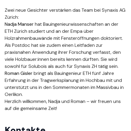
Zwei neue Gesichter verstärken das Team bei Synaxis AG
Zürich:​​​​‌ ‍ ​‍​‍‌‍ ‌ ​‍‌‍‍‌‌‍‌ ‌‍‍‌‌‍ ‍​‍​‍​ ‍‍​‍​‍‌ ​ ‌‍​‌‌‍ ‍‌‍‍‌‌ ‌​‌ ‍‌​‍ ‍‌‍‍‌‌‍ ​‍​‍​‍ ​​‍​‍‌‍‍​‌ ​‍‌‍‌‌‌‍‌‍​‍​‍​ ‍‍​‍​‍‌‍‍​‌ ‌​‌ ‌​‌ ​​​ ‍‍​‍ ​‍ ‌‍ ​‌‍ ‌‍​ ‌‍​‌‌‍ ​‌‍‍​‌‍ ‌ ​ ‌ ‌​​ ‍‍​ ​ ​ ​ ​ ​ ​ ​ ​‍ ‌‍‍‌‌‍ ‍‌ ‌​‌‍‌‌‌‍ ‍‌ ‌​​‍ ‌‍‌‌‌‍‌​‌‍‍‌‌ ‌​​‍ ‌‍ ‌‌‍ ‌‍‌​‌‍‌‌​ ‌‌ ​​‌ ​‍‌‍‌‌‌ ​ ‌‍‌‌‌‍ ‍‌ ‌​‌‍​‌‌ ‌​‌‍‍‌‌‍ ‌‍ ‍​ ‍ ‌‍‍‌‌‍‌​​ ‌‌‍‌​​ ​​​ ‌​​ ‌‍​ ‌ ​ ‌​​ ‌‌​ ​​​‍ ‌​ ‍​​ ​‌‌‍​‍‌‍‌‍​‍ ‌​ ‌​​ ‌‍‌‍​‌​ ​​​‍ ‌​ ‍‌‌‍‌‍‌‍‌‌‌‍​‍​‍ ‌​ ‌ ​ ‌‍​ ‍‌‌‍​‍​ ‌​‌‍​‍​ ​ ​ ‌​​ ‍​‌‍​‌​ ​ ​ ​ ​ ‍ ‌ ‌​‌ ‍‌‌ ​​‌‍‌‌​ ‌‌‍ ‍‌‍‌‌‌ ‌ ‌ ​ ​ ‍ ‌ ​​‌‍​‌‌ ‌​‌‍‍​​ ‌‌ ​‍‌‍‍‌‌‍​ ‌‍‍​‌‌‌​‌‍‌‌‌ ‍​‌ ‌​​‍‌‌​ ‌‌‌​​‍‌‌ ‌‍‍ ‌‍‌‌‌ ‍‌​‍‌‌​ ​ ‌​‌​​‍‌‌​ ​ ‌​‌​​‍‌‌​ ​‍​ ​‍‌‍‌​‌‍‌‌​‍‌‌​ ​‍​ ​‍​‍‌‌​ ‌‌‌​‌​​‍ ‍‌ ‌‍‌‍​‌‌‍ ​‌ ‌‌‌‍‌‌​‍‌‌​ ‌‌‌​​‍‌‌ ‌‍‍ ‌‍‌‌‌ ‍‌​‍‌‌​ ​ ‌​‌​​‍‌‌​ ​ ‌​‌​​‍‌‌​ ​‍​ ​‍​ ​‌​ ‍‌‌‍‌‌​ ‌ ​ ‌‌​ ‌ ‌‍‌‍​ ​‌​ ​‌​ ‍‌​ ‍‌​ ‌‍​‍‌‌​ ​‍​ ​‍​‍‌‌​ ‌‌‌​‌​​‍ ‍‌‍​ ‌‍‍​‌‍‍‌‌‍ ​‌‍‌​‌ ​‍‌‍‌‌‌‍ ‍​‍‌‌​ ‌‌‌​​‍‌‌ ‌‍‍ ‌‍‌‌‌ ‍‌​‍‌‌​ ​ ‌​‌​​‍‌‌​ ​ ‌​‌​​‍‌‌​ ​‍​ ​‍​ ‌‌‌‍​‌​ ​​​ ‌‍‌‍‌‍​ ‍‌‌‍‌​‌‍‌‌‌‍‌‌​ ‍‌‌‍​ ​ ‍​​‍‌‌​ ​‍​ ​‍​‍‌‌​ ‌‌‌​‌​​‍ ‍‌ ‌​‌‍‌‌‌ ‍​‌ ‌​​ ‌‍​‍‌‍​‌‌ ​ ‌‍‌‌‌‌‌‌‌ ​‍‌‍ ​​ ‌‌‍‍​‌ ‌​‌ ‌​‌ ​​​‍‌‌​ ​ ‌​​‌​‍‌‌​ ​‍‌​‌‍​‍‌‌​ ​‍‌​‌‍‌‍ ​‌‍ ‌‍​ ‌‍​‌‌‍ ​‌‍‍​‌‍ ‌ ​ ‌ ‌​​‍‌‌​ ​ ‌​​‌​ ​ ​ ​ ​ ​ ​ ​ ​‍‌‍‌‍‍‌‌‍‌​​ ‌‌‍‌​​ ​​​ ‌​​ ‌‍​ ‌ ​ ‌​​ ‌‌​ ​​​‍ ‌​ ‍​​ ​‌‌‍​‍‌‍‌‍​‍ ‌​ ‌​​ ‌‍‌‍​‌​ ​​​‍ ‌​ ‍‌‌‍‌‍‌‍‌‌‌‍​‍​‍ ‌​ ‌ ​ ‌‍​ ‍‌‌‍​‍​ ‌​‌‍​‍​ ​ ​ ‌​​ ‍​‌‍​‌​ ​ ​ ​ ​‍‌‍‌ ‌​‌ ‍‌‌ ​​‌‍‌‌​ ‌‌‍ ‍‌‍‌‌‌ ‌ ‌ ​ ​‍‌‍‌ ​​‌‍​‌‌ ‌​‌‍‍​​ ‌‌ ​‍‌‍‍‌‌‍​ ‌‍‍​‌‌‌​‌‍‌‌‌ ‍​‌ ‌​​‍‌‌​ ‌‌‌​​‍‌‌ ‌‍‍ ‌‍‌‌‌ ‍‌​‍‌‌​ ​ ‌​‌​​‍‌‌​ ​ ‌​‌​​‍‌‌​ ​‍​ ​‍‌‍‌​‌‍‌‌​‍‌‌​ ​‍​ ​‍​‍‌‌​ ‌‌‌​‌​​‍ ‍‌ ‌‍‌‍​‌‌‍ ​‌ ‌‌‌‍‌‌​‍‌‌​ ‌‌‌​​‍‌‌ ‌‍‍ ‌‍‌‌‌ ‍‌​‍‌‌​ ​ ‌​‌​​‍‌‌​ ​ ‌​‌​​‍‌‌​ ​‍​ ​‍​ ​‌​ ‍‌‌‍‌‌​ ‌ ​ ‌‌​ ‌ ‌‍‌‍​ ​‌​ ​‌​ ‍‌​ ‍‌​ ‌‍​‍‌‌​ ​‍​ ​‍​‍‌‌​ ‌‌‌​‌​​‍ ‍‌‍​ ‌‍‍​‌‍‍‌‌‍ ​‌‍‌​‌ ​‍‌‍‌‌‌‍ ‍​‍‌‌​ ‌‌‌​​‍‌‌ ‌‍‍ ‌‍‌‌‌ ‍‌​‍‌‌​ ​ ‌​‌​​‍‌‌​ ​ ‌​‌​​‍‌‌​ ​‍​ ​‍​ ‌‌‌‍​‌​ ​​​ ‌‍‌‍‌‍​ ‍‌‌‍‌​‌‍‌‌‌‍‌‌​ ‍‌‌‍​ ​ ‍​​‍‌‌​ ​‍​ ​‍​‍‌‌​ ‌‌‌​‌​​‍ ‍‌ ‌​‌‍‌‌‌ ‍​‌ ‌​​‍‌‍‌ ​​‌‍‌‌‌ ​‍‌ ​ ‌ ​​‌‍‌‌‌‍​ ‌ ‌​‌‍‍‌‌ ‌‍‌‍‌‌​ ‌‌ ​​‌ ‌‌‌‍​‍‌‍ ​‌‍‍‌‌ ​ ‌‍‍​‌‍‌‌‌‍‌​​‍​‍‌ ‌
Nadja Manser​​​​‌ ‍ ​‍​‍‌‍ ‌ ​‍‌‍‍‌‌‍‌ ‌‍‍‌‌‍ ‍​‍​‍​ ‍‍​‍​‍‌ ​ ‌‍​‌‌‍ ‍‌‍‍‌‌ ‌​‌ ‍‌​‍ ‍‌‍‍‌‌‍ ​‍​‍​‍ ​​‍​‍‌‍‍​‌ ​‍‌‍‌‌‌‍‌‍​‍​‍​ ‍‍​‍​‍‌‍‍​‌ ‌​‌ ‌​‌ ​​​ ‍‍​‍ ​‍ ‌‍ ​‌‍ ‌‍​ ‌‍​‌‌‍ ​‌‍‍​‌‍ ‌ ​ ‌ ‌​​ ‍‍​ ​ ​ ​ ​ ​ ​ ​ ​‍ ‌‍‍‌‌‍ ‍‌ ‌​‌‍‌‌‌‍ ‍‌ ‌​​‍ ‌‍‌‌‌‍‌​‌‍‍‌‌ ‌​​‍ ‌‍ ‌‌‍ ‌‍‌​‌‍‌‌​ ‌‌ ​​‌ ​‍‌‍‌‌‌ ​ ‌‍‌‌‌‍ ‍‌ ‌​‌‍​‌‌ ‌​‌‍‍‌‌‍ ‌‍ ‍​ ‍ ‌‍‍‌‌‍‌​​ ‌‌‍‌​​ ​​​ ‌​​ ‌‍​ ‌ ​ ‌​​ ‌‌​ ​​​‍ ‌​ ‍​​ ​‌‌‍​‍‌‍‌‍​‍ ‌​ ‌​​ ‌‍‌‍​‌​ ​​​‍ ‌​ ‍‌‌‍‌‍‌‍‌‌‌‍​‍​‍ ‌​ ‌ ​ ‌‍​ ‍‌‌‍​‍​ ‌​‌‍​‍​ ​ ​ ‌​​ ‍​‌‍​‌​ ​ ​ ​ ​ ‍ ‌ ‌​‌ ‍‌‌ ​​‌‍‌‌​ ‌‌‍ ‍‌‍‌‌‌ ‌ ‌ ​ ​ ‍ ‌ ​​‌‍​‌‌ ‌​‌‍‍​​ ‌‌ ​‍‌‍‍‌‌‍​ ‌‍‍​‌‌‌​‌‍‌‌‌ ‍​‌ ‌​​‍‌‌​ ‌‌‌​​‍‌‌ ‌‍‍ ‌‍‌‌‌ ‍‌​‍‌‌​ ​ ‌​‌​​‍‌‌​ ​ ‌​‌​​‍‌‌​ ​‍​ ​‍‌‍‌​‌‍‌‌​‍‌‌​ ​‍​ ​‍​‍‌‌​ ‌‌‌​‌​​‍ ‍‌ ‌‍‌‍​‌‌‍ ​‌ ‌‌‌‍‌‌​‍‌‌​ ‌‌‌​​‍‌‌ ‌‍‍ ‌‍‌‌‌ ‍‌​‍‌‌​ ​ ‌​‌​​‍‌‌​ ​ ‌​‌​​‍‌‌​ ​‍​ ​‍​ ​ ​ ‍‌​ ​​​ ​‌​ ​ ​ ‌‍​ ‌​​ ‍​​ ​ ​ ‌‍​ ​‌‌‍‌‌​‍‌‌​ ​‍​ ​‍​‍‌‌​ ‌‌‌​‌​​‍ ‍‌‍​ ‌‍‍​‌‍‍‌‌‍ ​‌‍‌​‌ ​‍‌‍‌‌‌‍ ‍​‍‌‌​ ‌‌‌​​‍‌‌ ‌‍‍ ‌‍‌‌‌ ‍‌​‍‌‌​ ​ ‌​‌​​‍‌‌​ ​ ‌​‌​​‍‌‌​ ​‍​ ​‍​ ‍‌‌‍‌‌‌‍​‌‌‍‌‍​ ‌‌​ ‌ ​ ​ ​ ‌‌‌‍‌​‌‍​ ​ ‌ ​ ‌ ​‍‌‌​ ​‍​ ​‍​‍‌‌​ ‌‌‌​‌​​‍ ‍‌ ‌​‌‍‌‌‌ ‍​‌ ‌​​ ‌‍​‍‌‍​‌‌ ​ ‌‍‌‌‌‌‌‌‌ ​‍‌‍ ​​ ‌‌‍‍​‌ ‌​‌ ‌​‌ ​​​‍‌‌​ ​ ‌​​‌​‍‌‌​ ​‍‌​‌‍​‍‌‌​ ​‍‌​‌‍‌‍ ​‌‍ ‌‍​ ‌‍​‌‌‍ ​‌‍‍​‌‍ ‌ ​ ‌ ‌​​‍‌‌​ ​ ‌​​‌​ ​ ​ ​ ​ ​ ​ ​ ​‍‌‍‌‍‍‌‌‍‌​​ ‌‌‍‌​​ ​​​ ‌​​ ‌‍​ ‌ ​ ‌​​ ‌‌​ ​​​‍ ‌​ ‍​​ ​‌‌‍​‍‌‍‌‍​‍ ‌​ ‌​​ ‌‍‌‍​‌​ ​​​‍ ‌​ ‍‌‌‍‌‍‌‍‌‌‌‍​‍​‍ ‌​ ‌ ​ ‌‍​ ‍‌‌‍​‍​ ‌​‌‍​‍​ ​ ​ ‌​​ ‍​‌‍​‌​ ​ ​ ​ ​‍‌‍‌ ‌​‌ ‍‌‌ ​​‌‍‌‌​ ‌‌‍ ‍‌‍‌‌‌ ‌ ‌ ​ ​‍‌‍‌ ​​‌‍​‌‌ ‌​‌‍‍​​ ‌‌ ​‍‌‍‍‌‌‍​ ‌‍‍​‌‌‌​‌‍‌‌‌ ‍​‌ ‌​​‍‌‌​ ‌‌‌​​‍‌‌ ‌‍‍ ‌‍‌‌‌ ‍‌​‍‌‌​ ​ ‌​‌​​‍‌‌​ ​ ‌​‌​​‍‌‌​ ​‍​ ​‍‌‍‌​‌‍‌‌​‍‌‌​ ​‍​ ​‍​‍‌‌​ ‌‌‌​‌​​‍ ‍‌ ‌‍‌‍​‌‌‍ ​‌ ‌‌‌‍‌‌​‍‌‌​ ‌‌‌​​‍‌‌ ‌‍‍ ‌‍‌‌‌ ‍‌​‍‌‌​ ​ ‌​‌​​‍‌‌​ ​ ‌​‌​​‍‌‌​ ​‍​ ​‍​ ​ ​ ‍‌​ ​​​ ​‌​ ​ ​ ‌‍​ ‌​​ ‍​​ ​ ​ ‌‍​ ​‌‌‍‌‌​‍‌‌​ ​‍​ ​‍​‍‌‌​ ‌‌‌​‌​​‍ ‍‌‍​ ‌‍‍​‌‍‍‌‌‍ ​‌‍‌​‌ ​‍‌‍‌‌‌‍ ‍​‍‌‌​ ‌‌‌​​‍‌‌ ‌‍‍ ‌‍‌‌‌ ‍‌​‍‌‌​ ​ ‌​‌​​‍‌‌​ ​ ‌​‌​​‍‌‌​ ​‍​ ​‍​ ‍‌‌‍‌‌‌‍​‌‌‍‌‍​ ‌‌​ ‌ ​ ​ ​ ‌‌‌‍‌​‌‍​ ​ ‌ ​ ‌ ​‍‌‌​ ​‍​ ​‍​‍‌‌​ ‌‌‌​‌​​‍ ‍‌ ‌​‌‍‌‌‌ ‍​‌ ‌​​‍‌‍‌ ​​‌‍‌‌‌ ​‍‌ ​ ‌ ​​‌‍‌‌‌‍​ ‌ ‌​‌‍‍‌‌ ‌‍‌‍‌‌​ ‌‌ ​​‌ ‌‌‌‍​‍‌‍ ​‌‍‍‌‌ ​ ‌‍‍​‌‍‌‌‌‍‌​​‍​‍‌ ‌
hat Bauingenieurwissenschaften an der
ETH Zürich studiert und an der Empa über
Holzrahmenbauwände mit Fensteröffnungen doktoriert.
Als Postdoc hat sie zudem einen Leitfaden zur
praxisnahen Anwendung ihrer Forschung verfasst, den
viele Holzbauer:innen bereits kennen dürften. Sie wird
sowohl für Solubois als auch für Synaxis ZH tätig sein.​​​​‌ ‍ ​‍​‍‌‍ ‌ ​‍‌‍‍‌‌‍‌ ‌‍‍‌‌‍ ‍​‍​‍​ ‍‍​‍​‍‌ ​ ‌‍​‌‌‍ ‍‌‍‍‌‌ ‌​‌ ‍‌​‍ ‍‌‍‍‌‌‍ ​‍​‍​‍ ​​‍​‍‌‍‍​‌ ​‍‌‍‌‌‌‍‌‍​‍​‍​ ‍‍​‍​‍‌‍‍​‌ ‌​‌ ‌​‌ ​​​ ‍‍​‍ ​‍ ‌‍ ​‌‍ ‌‍​ ‌‍​‌‌‍ ​‌‍‍​‌‍ ‌ ​ ‌ ‌​​ ‍‍​ ​ ​ ​ ​ ​ ​ ​ ​‍ ‌‍‍‌‌‍ ‍‌ ‌​‌‍‌‌‌‍ ‍‌ ‌​​‍ ‌‍‌‌‌‍‌​‌‍‍‌‌ ‌​​‍ ‌‍ ‌‌‍ ‌‍‌​‌‍‌‌​ ‌‌ ​​‌ ​‍‌‍‌‌‌ ​ ‌‍‌‌‌‍ ‍‌ ‌​‌‍​‌‌ ‌​‌‍‍‌‌‍ ‌‍ ‍​ ‍ ‌‍‍‌‌‍‌​​ ‌‌‍‌​​ ​​​ ‌​​ ‌‍​ ‌ ​ ‌​​ ‌‌​ ​​​‍ ‌​ ‍​​ ​‌‌‍​‍‌‍‌‍​‍ ‌​ ‌​​ ‌‍‌‍​‌​ ​​​‍ ‌​ ‍‌‌‍‌‍‌‍‌‌‌‍​‍​‍ ‌​ ‌ ​ ‌‍​ ‍‌‌‍​‍​ ‌​‌‍​‍​ ​ ​ ‌​​ ‍​‌‍​‌​ ​ ​ ​ ​ ‍ ‌ ‌​‌ ‍‌‌ ​​‌‍‌‌​ ‌‌‍ ‍‌‍‌‌‌ ‌ ‌ ​ ​ ‍ ‌ ​​‌‍​‌‌ ‌​‌‍‍​​ ‌‌ ​‍‌‍‍‌‌‍​ ‌‍‍​‌‌‌​‌‍‌‌‌ ‍​‌ ‌​​‍‌‌​ ‌‌‌​​‍‌‌ ‌‍‍ ‌‍‌‌‌ ‍‌​‍‌‌​ ​ ‌​‌​​‍‌‌​ ​ ‌​‌​​‍‌‌​ ​‍​ ​‍‌‍‌​‌‍‌‌​‍‌‌​ ​‍​ ​‍​‍‌‌​ ‌‌‌​‌​​‍ ‍‌ ‌‍‌‍​‌‌‍ ​‌ ‌‌‌‍‌‌​‍‌‌​ ‌‌‌​​‍‌‌ ‌‍‍ ‌‍‌‌‌ ‍‌​‍‌‌​ ​ ‌​‌​​‍‌‌​ ​ ‌​‌​​‍‌‌​ ​‍​ ​‍​ ​ ​ ‍‌​ ​​​ ​‌​ ​ ​ ‌‍​ ‌​​ ‍​​ ​ ​ ‌‍​ ​‌‌‍‌‌​‍‌‌​ ​‍​ ​‍​‍‌‌​ ‌‌‌​‌​​‍ ‍‌‍​ ‌‍‍​‌‍‍‌‌‍ ​‌‍‌​‌ ​‍‌‍‌‌‌‍ ‍​‍‌‌​ ‌‌‌​​‍‌‌ ‌‍‍ ‌‍‌‌‌ ‍‌​‍‌‌​ ​ ‌​‌​​‍‌‌​ ​ ‌​‌​​‍‌‌​ ​‍​ ​‍​ ​ ​ ​‍​ ​‍‌‍‌​‌‍‌​‌‍​‌​ ‌‌​ ‌‍​ ‌‍​ ​‍​ ​​​ ‌‌​‍‌‌​ ​‍​ ​‍​‍‌‌​ ‌‌‌​‌​​‍ ‍‌ ‌​‌‍‌‌‌ ‍​‌ ‌​​ ‌‍​‍‌‍​‌‌ ​ ‌‍‌‌‌‌‌‌‌ ​‍‌‍ ​​ ‌‌‍‍​‌ ‌​‌ ‌​‌ ​​​‍‌‌​ ​ ‌​​‌​‍‌‌​ ​‍‌​‌‍​‍‌‌​ ​‍‌​‌‍‌‍ ​‌‍ ‌‍​ ‌‍​‌‌‍ ​‌‍‍​‌‍ ‌ ​ ‌ ‌​​‍‌‌​ ​ ‌​​‌​ ​ ​ ​ ​ ​ ​ ​ ​‍‌‍‌‍‍‌‌‍‌​​ ‌‌‍‌​​ ​​​ ‌​​ ‌‍​ ‌ ​ ‌​​ ‌‌​ ​​​‍ ‌​ ‍​​ ​‌‌‍​‍‌‍‌‍​‍ ‌​ ‌​​ ‌‍‌‍​‌​ ​​​‍ ‌​ ‍‌‌‍‌‍‌‍‌‌‌‍​‍​‍ ‌​ ‌ ​ ‌‍​ ‍‌‌‍​‍​ ‌​‌‍​‍​ ​ ​ ‌​​ ‍​‌‍​‌​ ​ ​ ​ ​‍‌‍‌ ‌​‌ ‍‌‌ ​​‌‍‌‌​ ‌‌‍ ‍‌‍‌‌‌ ‌ ‌ ​ ​‍‌‍‌ ​​‌‍​‌‌ ‌​‌‍‍​​ ‌‌ ​‍‌‍‍‌‌‍​ ‌‍‍​‌‌‌​‌‍‌‌‌ ‍​‌ ‌​​‍‌‌​ ‌‌‌​​‍‌‌ ‌‍‍ ‌‍‌‌‌ ‍‌​‍‌‌​ ​ ‌​‌​​‍‌‌​ ​ ‌​‌​​‍‌‌​ ​‍​ ​‍‌‍‌​‌‍‌‌​‍‌‌​ ​‍​ ​‍​‍‌‌​ ‌‌‌​‌​​‍ ‍‌ ‌‍‌‍​‌‌‍ ​‌ ‌‌‌‍‌‌​‍‌‌​ ‌‌‌​​‍‌‌ ‌‍‍ ‌‍‌‌‌ ‍‌​‍‌‌​ ​ ‌​‌​​‍‌‌​ ​ ‌​‌​​‍‌‌​ ​‍​ ​‍​ ​ ​ ‍‌​ ​​​ ​‌​ ​ ​ ‌‍​ ‌​​ ‍​​ ​ ​ ‌‍​ ​‌‌‍‌‌​‍‌‌​ ​‍​ ​‍​‍‌‌​ ‌‌‌​‌​​‍ ‍‌‍​ ‌‍‍​‌‍‍‌‌‍ ​‌‍‌​‌ ​‍‌‍‌‌‌‍ ‍​‍‌‌​ ‌‌‌​​‍‌‌ ‌‍‍ ‌‍‌‌‌ ‍‌​‍‌‌​ ​ ‌​‌​​‍‌‌​ ​ ‌​‌​​‍‌‌​ ​‍​ ​‍​ ​ ​ ​‍​ ​‍‌‍‌​‌‍‌​‌‍​‌​ ‌‌​ ‌‍​ ‌‍​ ​‍​ ​​​ ‌‌​‍‌‌​ ​‍​ ​‍​‍‌‌​ ‌‌‌​‌​​‍ ‍‌ ‌​‌‍‌‌‌ ‍​‌ ‌​​‍‌‍‌ ​​‌‍‌‌‌ ​‍‌ ​ ‌ ​​‌‍‌‌‌‍​ ‌ ‌​‌‍‍‌‌ ‌‍‌‍‌‌​ ‌‌ ​​‌ ‌‌‌‍​‍‌‍ ​‌‍‍‌‌ ​ ‌‍‍​‌‍‌‌‌‍‌​​‍​‍‌ ‌
Roman Gisler​​​​‌ ‍ ​‍​‍‌‍ ‌ ​‍‌‍‍‌‌‍‌ ‌‍‍‌‌‍ ‍​‍​‍​ ‍‍​‍​‍‌ ​ ‌‍​‌‌‍ ‍‌‍‍‌‌ ‌​‌ ‍‌​‍ ‍‌‍‍‌‌‍ ​‍​‍​‍ ​​‍​‍‌‍‍​‌ ​‍‌‍‌‌‌‍‌‍​‍​‍​ ‍‍​‍​‍‌‍‍​‌ ‌​‌ ‌​‌ ​​​ ‍‍​‍ ​‍ ‌‍ ​‌‍ ‌‍​ ‌‍​‌‌‍ ​‌‍‍​‌‍ ‌ ​ ‌ ‌​​ ‍‍​ ​ ​ ​ ​ ​ ​ ​ ​‍ ‌‍‍‌‌‍ ‍‌ ‌​‌‍‌‌‌‍ ‍‌ ‌​​‍ ‌‍‌‌‌‍‌​‌‍‍‌‌ ‌​​‍ ‌‍ ‌‌‍ ‌‍‌​‌‍‌‌​ ‌‌ ​​‌ ​‍‌‍‌‌‌ ​ ‌‍‌‌‌‍ ‍‌ ‌​‌‍​‌‌ ‌​‌‍‍‌‌‍ ‌‍ ‍​ ‍ ‌‍‍‌‌‍‌​​ ‌‌‍‌​​ ​​​ ‌​​ ‌‍​ ‌ ​ ‌​​ ‌‌​ ​​​‍ ‌​ ‍​​ ​‌‌‍​‍‌‍‌‍​‍ ‌​ ‌​​ ‌‍‌‍​‌​ ​​​‍ ‌​ ‍‌‌‍‌‍‌‍‌‌‌‍​‍​‍ ‌​ ‌ ​ ‌‍​ ‍‌‌‍​‍​ ‌​‌‍​‍​ ​ ​ ‌​​ ‍​‌‍​‌​ ​ ​ ​ ​ ‍ ‌ ‌​‌ ‍‌‌ ​​‌‍‌‌​ ‌‌‍ ‍‌‍‌‌‌ ‌ ‌ ​ ​ ‍ ‌ ​​‌‍​‌‌ ‌​‌‍‍​​ ‌‌ ​‍‌‍‍‌‌‍​ ‌‍‍​‌‌‌​‌‍‌‌‌ ‍​‌ ‌​​‍‌‌​ ‌‌‌​​‍‌‌ ‌‍‍ ‌‍‌‌‌ ‍‌​‍‌‌​ ​ ‌​‌​​‍‌‌​ ​ ‌​‌​​‍‌‌​ ​‍​ ​‍‌‍‌​‌‍‌‌​‍‌‌​ ​‍​ ​‍​‍‌‌​ ‌‌‌​‌​​‍ ‍‌ ‌‍‌‍​‌‌‍ ​‌ ‌‌‌‍‌‌​‍‌‌​ ‌‌‌​​‍‌‌ ‌‍‍ ‌‍‌‌‌ ‍‌​‍‌‌​ ​ ‌​‌​​‍‌‌​ ​ ‌​‌​​‍‌‌​ ​‍​ ​‍​ ‍‌​ ​‌​ ‍‌​ ​‍‌‍​ ​ ‌ ​ ‌‍​ ‌ ​ ‍​​ ‌​​ ​ ​ ‌ ​‍‌‌​ ​‍​ ​‍​‍‌‌​ ‌‌‌​‌​​‍ ‍‌‍​ ‌‍‍​‌‍‍‌‌‍ ​‌‍‌​‌ ​‍‌‍‌‌‌‍ ‍​‍‌‌​ ‌‌‌​​‍‌‌ ‌‍‍ ‌‍‌‌‌ ‍‌​‍‌‌​ ​ ‌​‌​​‍‌‌​ ​ ‌​‌​​‍‌‌​ ​‍​ ​‍​ ‌​​ ‍​​ ‌​​ ​‍​ ​‍​ ‌​‌‍‌‍​ ‌​‌‍‌​‌‍‌‍‌‍‌​​ ‌ ​‍‌‌​ ​‍​ ​‍​‍‌‌​ ‌‌‌​‌​​‍ ‍‌ ‌​‌‍‌‌‌ ‍​‌ ‌​​ ‌‍​‍‌‍​‌‌ ​ ‌‍‌‌‌‌‌‌‌ ​‍‌‍ ​​ ‌‌‍‍​‌ ‌​‌ ‌​‌ ​​​‍‌‌​ ​ ‌​​‌​‍‌‌​ ​‍‌​‌‍​‍‌‌​ ​‍‌​‌‍‌‍ ​‌‍ ‌‍​ ‌‍​‌‌‍ ​‌‍‍​‌‍ ‌ ​ ‌ ‌​​‍‌‌​ ​ ‌​​‌​ ​ ​ ​ ​ ​ ​ ​ ​‍‌‍‌‍‍‌‌‍‌​​ ‌‌‍‌​​ ​​​ ‌​​ ‌‍​ ‌ ​ ‌​​ ‌‌​ ​​​‍ ‌​ ‍​​ ​‌‌‍​‍‌‍‌‍​‍ ‌​ ‌​​ ‌‍‌‍​‌​ ​​​‍ ‌​ ‍‌‌‍‌‍‌‍‌‌‌‍​‍​‍ ‌​ ‌ ​ ‌‍​ ‍‌‌‍​‍​ ‌​‌‍​‍​ ​ ​ ‌​​ ‍​‌‍​‌​ ​ ​ ​ ​‍‌‍‌ ‌​‌ ‍‌‌ ​​‌‍‌‌​ ‌‌‍ ‍‌‍‌‌‌ ‌ ‌ ​ ​‍‌‍‌ ​​‌‍​‌‌ ‌​‌‍‍​​ ‌‌ ​‍‌‍‍‌‌‍​ ‌‍‍​‌‌‌​‌‍‌‌‌ ‍​‌ ‌​​‍‌‌​ ‌‌‌​​‍‌‌ ‌‍‍ ‌‍‌‌‌ ‍‌​‍‌‌​ ​ ‌​‌​​‍‌‌​ ​ ‌​‌​​‍‌‌​ ​‍​ ​‍‌‍‌​‌‍‌‌​‍‌‌​ ​‍​ ​‍​‍‌‌​ ‌‌‌​‌​​‍ ‍‌ ‌‍‌‍​‌‌‍ ​‌ ‌‌‌‍‌‌​‍‌‌​ ‌‌‌​​‍‌‌ ‌‍‍ ‌‍‌‌‌ ‍‌​‍‌‌​ ​ ‌​‌​​‍‌‌​ ​ ‌​‌​​‍‌‌​ ​‍​ ​‍​ ‍‌​ ​‌​ ‍‌​ ​‍‌‍​ ​ ‌ ​ ‌‍​ ‌ ​ ‍​​ ‌​​ ​ ​ ‌ ​‍‌‌​ ​‍​ ​‍​‍‌‌​ ‌‌‌​‌​​‍ ‍‌‍​ ‌‍‍​‌‍‍‌‌‍ ​‌‍‌​‌ ​‍‌‍‌‌‌‍ ‍​‍‌‌​ ‌‌‌​​‍‌‌ ‌‍‍ ‌‍‌‌‌ ‍‌​‍‌‌​ ​ ‌​‌​​‍‌‌​ ​ ‌​‌​​‍‌‌​ ​‍​ ​‍​ ‌​​ ‍​​ ‌​​ ​‍​ ​‍​ ‌​‌‍‌‍​ ‌​‌‍‌​‌‍‌‍‌‍‌​​ ‌ ​‍‌‌​ ​‍​ ​‍​‍‌‌​ ‌‌‌​‌​​‍ ‍‌ ‌​‌‍‌‌‌ ‍​‌ ‌​​‍‌‍‌ ​​‌‍‌‌‌ ​‍‌ ​ ‌ ​​‌‍‌‌‌‍​ ‌ ‌​‌‍‍‌‌ ‌‍‌‍‌‌​ ‌‌ ​​‌ ‌‌‌‍​‍‌‍ ​‌‍‍‌‌ ​ ‌‍‍​‌‍‌‌‌‍‌​​‍​‍‌ ‌
bringt als Bauingenieur ETH fünf Jahre
Erfahrung in der Tragwerksplanung im Hochbau mit und
unterstützt uns in den Sommermonaten im Massivbau in
Oerlikon.​​​​‌ ‍ ​‍​‍‌‍ ‌ ​‍‌‍‍‌‌‍‌ ‌‍‍‌‌‍ ‍​‍​‍​ ‍‍​‍​‍‌ ​ ‌‍​‌‌‍ ‍‌‍‍‌‌ ‌​‌ ‍‌​‍ ‍‌‍‍‌‌‍ ​‍​‍​‍ ​​‍​‍‌‍‍​‌ ​‍‌‍‌‌‌‍‌‍​‍​‍​ ‍‍​‍​‍‌‍‍​‌ ‌​‌ ‌​‌ ​​​ ‍‍​‍ ​‍ ‌‍ ​‌‍ ‌‍​ ‌‍​‌‌‍ ​‌‍‍​‌‍ ‌ ​ ‌ ‌​​ ‍‍​ ​ ​ ​ ​ ​ ​ ​ ​‍ ‌‍‍‌‌‍ ‍‌ ‌​‌‍‌‌‌‍ ‍‌ ‌​​‍ ‌‍‌‌‌‍‌​‌‍‍‌‌ ‌​​‍ ‌‍ ‌‌‍ ‌‍‌​‌‍‌‌​ ‌‌ ​​‌ ​‍‌‍‌‌‌ ​ ‌‍‌‌‌‍ ‍‌ ‌​‌‍​‌‌ ‌​‌‍‍‌‌‍ ‌‍ ‍​ ‍ ‌‍‍‌‌‍‌​​ ‌‌‍‌​​ ​​​ ‌​​ ‌‍​ ‌ ​ ‌​​ ‌‌​ ​​​‍ ‌​ ‍​​ ​‌‌‍​‍‌‍‌‍​‍ ‌​ ‌​​ ‌‍‌‍​‌​ ​​​‍ ‌​ ‍‌‌‍‌‍‌‍‌‌‌‍​‍​‍ ‌​ ‌ ​ ‌‍​ ‍‌‌‍​‍​ ‌​‌‍​‍​ ​ ​ ‌​​ ‍​‌‍​‌​ ​ ​ ​ ​ ‍ ‌ ‌​‌ ‍‌‌ ​​‌‍‌‌​ ‌‌‍ ‍‌‍‌‌‌ ‌ ‌ ​ ​ ‍ ‌ ​​‌‍​‌‌ ‌​‌‍‍​​ ‌‌ ​‍‌‍‍‌‌‍​ ‌‍‍​‌‌‌​‌‍‌‌‌ ‍​‌ ‌​​‍‌‌​ ‌‌‌​​‍‌‌ ‌‍‍ ‌‍‌‌‌ ‍‌​‍‌‌​ ​ ‌​‌​​‍‌‌​ ​ ‌​‌​​‍‌‌​ ​‍​ ​‍‌‍‌​‌‍‌‌​‍‌‌​ ​‍​ ​‍​‍‌‌​ ‌‌‌​‌​​‍ ‍‌ ‌‍‌‍​‌‌‍ ​‌ ‌‌‌‍‌‌​‍‌‌​ ‌‌‌​​‍‌‌ ‌‍‍ ‌‍‌‌‌ ‍‌​‍‌‌​ ​ ‌​‌​​‍‌‌​ ​ ‌​‌​​‍‌‌​ ​‍​ ​‍​ ‍‌​ ​‌​ ‍‌​ ​‍‌‍​ ​ ‌ ​ ‌‍​ ‌ ​ ‍​​ ‌​​ ​ ​ ‌ ​‍‌‌​ ​‍​ ​‍​‍‌‌​ ‌‌‌​‌​​‍ ‍‌‍​ ‌‍‍​‌‍‍‌‌‍ ​‌‍‌​‌ ​‍‌‍‌‌‌‍ ‍​‍‌‌​ ‌‌‌​​‍‌‌ ‌‍‍ ‌‍‌‌‌ ‍‌​‍‌‌​ ​ ‌​‌​​‍‌‌​ ​ ‌​‌​​‍‌‌​ ​‍​ ​‍​ ​‌​ ‍​​ ‍‌‌‍​ ​ ‍​‌‍​‌‌‍‌‍​ ‍​​ ​‌​ ​‍​ ​‌‌‍‌‍​‍‌‌​ ​‍​ ​‍​‍‌‌​ ‌‌‌​‌​​‍ ‍‌ ‌​‌‍‌‌‌ ‍​‌ ‌​​ ‌‍​‍‌‍​‌‌ ​ ‌‍‌‌‌‌‌‌‌ ​‍‌‍ ​​ ‌‌‍‍​‌ ‌​‌ ‌​‌ ​​​‍‌‌​ ​ ‌​​‌​‍‌‌​ ​‍‌​‌‍​‍‌‌​ ​‍‌​‌‍‌‍ ​‌‍ ‌‍​ ‌‍​‌‌‍ ​‌‍‍​‌‍ ‌ ​ ‌ ‌​​‍‌‌​ ​ ‌​​‌​ ​ ​ ​ ​ ​ ​ ​ ​‍‌‍‌‍‍‌‌‍‌​​ ‌‌‍‌​​ ​​​ ‌​​ ‌‍​ ‌ ​ ‌​​ ‌‌​ ​​​‍ ‌​ ‍​​ ​‌‌‍​‍‌‍‌‍​‍ ‌​ ‌​​ ‌‍‌‍​‌​ ​​​‍ ‌​ ‍‌‌‍‌‍‌‍‌‌‌‍​‍​‍ ‌​ ‌ ​ ‌‍​ ‍‌‌‍​‍​ ‌​‌‍​‍​ ​ ​ ‌​​ ‍​‌‍​‌​ ​ ​ ​ ​‍‌‍‌ ‌​‌ ‍‌‌ ​​‌‍‌‌​ ‌‌‍ ‍‌‍‌‌‌ ‌ ‌ ​ ​‍‌‍‌ ​​‌‍​‌‌ ‌​‌‍‍​​ ‌‌ ​‍‌‍‍‌‌‍​ ‌‍‍​‌‌‌​‌‍‌‌‌ ‍​‌ ‌​​‍‌‌​ ‌‌‌​​‍‌‌ ‌‍‍ ‌‍‌‌‌ ‍‌​‍‌‌​ ​ ‌​‌​​‍‌‌​ ​ ‌​‌​​‍‌‌​ ​‍​ ​‍‌‍‌​‌‍‌‌​‍‌‌​ ​‍​ ​‍​‍‌‌​ ‌‌‌​‌​​‍ ‍‌ ‌‍‌‍​‌‌‍ ​‌ ‌‌‌‍‌‌​‍‌‌​ ‌‌‌​​‍‌‌ ‌‍‍ ‌‍‌‌‌ ‍‌​‍‌‌​ ​ ‌​‌​​‍‌‌​ ​ ‌​‌​​‍‌‌​ ​‍​ ​‍​ ‍‌​ ​‌​ ‍‌​ ​‍‌‍​ ​ ‌ ​ ‌‍​ ‌ ​ ‍​​ ‌​​ ​ ​ ‌ ​‍‌‌​ ​‍​ ​‍​‍‌‌​ ‌‌‌​‌​​‍ ‍‌‍​ ‌‍‍​‌‍‍‌‌‍ ​‌‍‌​‌ ​‍‌‍‌‌‌‍ ‍​‍‌‌​ ‌‌‌​​‍‌‌ ‌‍‍ ‌‍‌‌‌ ‍‌​‍‌‌​ ​ ‌​‌​​‍‌‌​ ​ ‌​‌​​‍‌‌​ ​‍​ ​‍​ ​‌​ ‍​​ ‍‌‌‍​ ​ ‍​‌‍​‌‌‍‌‍​ ‍​​ ​‌​ ​‍​ ​‌‌‍‌‍​‍‌‌​ ​‍​ ​‍​‍‌‌​ ‌‌‌​‌​​‍ ‍‌ ‌​‌‍‌‌‌ ‍​‌ ‌​​‍‌‍‌ ​​‌‍‌‌‌ ​‍‌ ​ ‌ ​​‌‍‌‌‌‍​ ‌ ‌​‌‍‍‌‌ ‌‍‌‍‌‌​ ‌‌ ​​‌ ‌‌‌‍​‍‌‍ ​‌‍‍‌‌ ​ ‌‍‍​‌‍‌‌‌‍‌​​‍​‍‌ ‌
Herzlich willkommen, Nadja und Roman – wir freuen uns
auf die gemeinsame Zeit!​​​​‌ ‍ ​‍​‍‌‍ ‌ ​‍‌‍‍‌‌‍‌ ‌‍‍‌‌‍ ‍​‍​‍​ ‍‍​‍​‍‌ ​ ‌‍​‌‌‍ ‍‌‍‍‌‌ ‌​‌ ‍‌​‍ ‍‌‍‍‌‌‍ ​‍​‍​‍ ​​‍​‍‌‍‍​‌ ​‍‌‍‌‌‌‍‌‍​‍​‍​ ‍‍​‍​‍‌‍‍​‌ ‌​‌ ‌​‌ ​​​ ‍‍​‍ ​‍ ‌‍ ​‌‍ ‌‍​ ‌‍​‌‌‍ ​‌‍‍​‌‍ ‌ ​ ‌ ‌​​ ‍‍​ ​ ​ ​ ​ ​ ​ ​ ​‍ ‌‍‍‌‌‍ ‍‌ ‌​‌‍‌‌‌‍ ‍‌ ‌​​‍ ‌‍‌‌‌‍‌​‌‍‍‌‌ ‌​​‍ ‌‍ ‌‌‍ ‌‍‌​‌‍‌‌​ ‌‌ ​​‌ ​‍‌‍‌‌‌ ​ ‌‍‌‌‌‍ ‍‌ ‌​‌‍​‌‌ ‌​‌‍‍‌‌‍ ‌‍ ‍​ ‍ ‌‍‍‌‌‍‌​​ ‌‌‍‌​​ ​​​ ‌​​ ‌‍​ ‌ ​ ‌​​ ‌‌​ ​​​‍ ‌​ ‍​​ ​‌‌‍​‍‌‍‌‍​‍ ‌​ ‌​​ ‌‍‌‍​‌​ ​​​‍ ‌​ ‍‌‌‍‌‍‌‍‌‌‌‍​‍​‍ ‌​ ‌ ​ ‌‍​ ‍‌‌‍​‍​ ‌​‌‍​‍​ ​ ​ ‌​​ ‍​‌‍​‌​ ​ ​ ​ ​ ‍ ‌ ‌​‌ ‍‌‌ ​​‌‍‌‌​ ‌‌‍ ‍‌‍‌‌‌ ‌ ‌ ​ ​ ‍ ‌ ​​‌‍​‌‌ ‌​‌‍‍​​ ‌‌ ​‍‌‍‍‌‌‍​ ‌‍‍​‌‌‌​‌‍‌‌‌ ‍​‌ ‌​​‍‌‌​ ‌‌‌​​‍‌‌ ‌‍‍ ‌‍‌‌‌ ‍‌​‍‌‌​ ​ ‌​‌​​‍‌‌​ ​ ‌​‌​​‍‌‌​ ​‍​ ​‍‌‍‌​‌‍‌‌​‍‌‌​ ​‍​ ​‍​‍‌‌​ ‌‌‌​‌​​‍ ‍‌ ‌‍‌‍​‌‌‍ ​‌ ‌‌‌‍‌‌​‍‌‌​ ‌‌‌​​‍‌‌ ‌‍‍ ‌‍‌‌‌ ‍‌​‍‌‌​ ​ ‌​‌​​‍‌‌​ ​ ‌​‌​​‍‌‌​ ​‍​ ​‍‌‍​‌‌‍​ ​ ‌‌‌‍​ ​ ‌ ​ ‍​​ ​​​ ​ ‌‍​‌​ ‌‌​ ‍‌​ ‍‌​‍‌‌​ ​‍​ ​‍​‍‌‌​ ‌‌‌​‌​​‍ ‍‌‍​ ‌‍‍​‌‍‍‌‌‍ ​‌‍‌​‌ ​‍‌‍‌‌‌‍ ‍​‍‌‌​ ‌‌‌​​‍‌‌ ‌‍‍ ‌‍‌‌‌ ‍‌​‍‌‌​ ​ ‌​‌​​‍‌‌​ ​ ‌​‌​​‍‌‌​ ​‍​ ​‍​ ‍​​ ​‍​ ​‍​ ‌‌‌‍​‌‌‍​ ‌‍‌‍​ ‍​​ ​‌​ ‌ ​ ​‌​ ‌‍​‍‌‌​ ​‍​ ​‍​‍‌‌​ ‌‌‌​‌​​‍ ‍‌ ‌​‌‍‌‌‌ ‍​‌ ‌​​ ‌‍​‍‌‍​‌‌ ​ ‌‍‌‌‌‌‌‌‌ ​‍‌‍ ​​ ‌‌‍‍​‌ ‌​‌ ‌​‌ ​​​‍‌‌​ ​ ‌​​‌​‍‌‌​ ​‍‌​‌‍​‍‌‌​ ​‍‌​‌‍‌‍ ​‌‍ ‌‍​ ‌‍​‌‌‍ ​‌‍‍​‌‍ ‌ ​ ‌ ‌​​‍‌‌​ ​ ‌​​‌​ ​ ​ ​ ​ ​ ​ ​ ​‍‌‍‌‍‍‌‌‍‌​​ ‌‌‍‌​​ ​​​ ‌​​ ‌‍​ ‌ ​ ‌​​ ‌‌​ ​​​‍ ‌​ ‍​​ ​‌‌‍​‍‌‍‌‍​‍ ‌​ ‌​​ ‌‍‌‍​‌​ ​​​‍ ‌​ ‍‌‌‍‌‍‌‍‌‌‌‍​‍​‍ ‌​ ‌ ​ ‌‍​ ‍‌‌‍​‍​ ‌​‌‍​‍​ ​ ​ ‌​​ ‍​‌‍​‌​ ​ ​ ​ ​‍‌‍‌ ‌​‌ ‍‌‌ ​​‌‍‌‌​ ‌‌‍ ‍‌‍‌‌‌ ‌ ‌ ​ ​‍‌‍‌ ​​‌‍​‌‌ ‌​‌‍‍​​ ‌‌ ​‍‌‍‍‌‌‍​ ‌‍‍​‌‌‌​‌‍‌‌‌ ‍​‌ ‌​​‍‌‌​ ‌‌‌​​‍‌‌ ‌‍‍ ‌‍‌‌‌ ‍‌​‍‌‌​ ​ ‌​‌​​‍‌‌​ ​ ‌​‌​​‍‌‌​ ​‍​ ​‍‌‍‌​‌‍‌‌​‍‌‌​ ​‍​ ​‍​‍‌‌​ ‌‌‌​‌​​‍ ‍‌ ‌‍‌‍​‌‌‍ ​‌ ‌‌‌‍‌‌​‍‌‌​ ‌‌‌​​‍‌‌ ‌‍‍ ‌‍‌‌‌ ‍‌​‍‌‌​ ​ ‌​‌​​‍‌‌​ ​ ‌​‌​​‍‌‌​ ​‍​ ​‍‌‍​‌‌‍​ ​ ‌‌‌‍​ ​ ‌ ​ ‍​​ ​​​ ​ ‌‍​‌​ ‌‌​ ‍‌​ ‍‌​‍‌‌​ ​‍​ ​‍​‍‌‌​ ‌‌‌​‌​​‍ ‍‌‍​ ‌‍‍​‌‍‍‌‌‍ ​‌‍‌​‌ ​‍‌‍‌‌‌‍ ‍​‍‌‌​ ‌‌‌​​‍‌‌ ‌‍‍ ‌‍‌‌‌ ‍‌​‍‌‌​ ​ ‌​‌​​‍‌‌​ ​ ‌​‌​​‍‌‌​ ​‍​ ​‍​ ‍​​ ​‍​ ​‍​ ‌‌‌‍​‌‌‍​ ‌‍‌‍​ ‍​​ ​‌​ ‌ ​ ​‌​ ‌‍​‍‌‌​ ​‍​ ​‍​‍‌‌​ ‌‌‌​‌​​‍ ‍‌ ‌​‌‍‌‌‌ ‍​‌ ‌​​‍‌‍‌ ​​‌‍‌‌‌ ​‍‌ ​ ‌ ​​‌‍‌‌‌‍​ ‌ ‌​‌‍‍‌‌ ‌‍‌‍‌‌​ ‌‌ ​​‌ ‌‌‌‍​‍‌‍ ​‌‍‍‌‌ ​ ‌‍‍​‌‍‌‌‌‍‌​​‍​‍‌ ‌
Kontakte