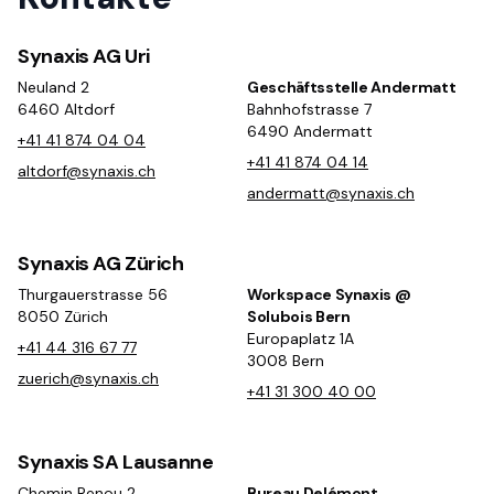
Synaxis AG Uri
Neuland 2
Geschäftsstelle Andermatt
6460 Altdorf
Bahnhofstrasse 7
6490 Andermatt
+41 41 874 04 04
+41 41 874 04 14
altdorf@synaxis.ch
andermatt@synaxis.ch
Synaxis AG Zürich
Thurgauerstrasse 56
Workspace Synaxis @
8050 Zürich
Solubois Bern
Europaplatz 1A
+41 44 316 67 77
3008 Bern
zuerich@synaxis.ch
+41 31 300 40 00
Synaxis SA Lausanne
Chemin Renou 2
Bureau Delémont