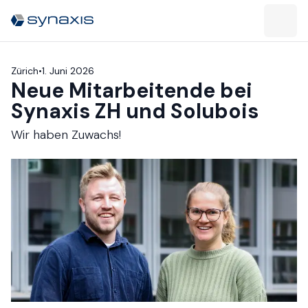
Zürich​​​​‌ ‍ ​‍​‍‌‍ ‌ ​‍‌‍‍‌‌‍‌ ‌‍‍‌‌‍ ‍​‍​‍​ ‍‍​‍​‍‌ ​ ‌‍​‌‌‍ ‍‌‍‍‌‌ ‌​‌ ‍‌​‍ ‍‌‍‍‌‌‍ ​‍​‍​‍ ​​‍​‍‌‍‍​‌ ​‍‌‍‌‌‌‍‌‍​‍​‍​ ‍‍​‍​‍‌‍‍​‌ ‌​‌ ‌​‌ ​​​ ‍‍​‍ ​‍ ‌‍ ​‌‍ ‌‍​ ‌‍​‌‌‍ ​‌‍‍​‌‍ ‌ ​ ‌ ‌​​ ‍‍​ ​ ​ ​ ​ ​ ​ ​ ​‍ ‌‍‍‌‌‍ ‍‌ ‌​‌‍‌‌‌‍ ‍‌ ‌​​‍ ‌‍‌‌‌‍‌​‌‍‍‌‌ ‌​​‍ ‌‍ ‌‌‍ ‌‍‌​‌‍‌‌​ ‌‌ ​​‌ ​‍‌‍‌‌‌ ​ ‌‍‌‌‌‍ ‍‌ ‌​‌‍​‌‌ ‌​‌‍‍‌‌‍ ‌‍ ‍​ ‍ ‌‍‍‌‌‍‌​​ ‌​ ‍​​ ​ ‌‍‌‌​ ‌‍​ ‍​​ ‌‍‌‍‌‌‌‍​ ​‍ ‌‌‍​‌​ ‍​​ ‌‍‌‍​‍​‍ ‌​ ‌​‌‍​ ‌‍​‍‌‍​ ​‍ ‌​ ‍‌‌‍​‍​ ​‍‌‍‌‍​‍ ‌​ ‍​​ ‍‌‌‍​‍​ ‌ ​ ​ ​ ​‍​ ‍​​ ‌‌‌‍​‌​ ​‌‌‍​‌‌‍‌‍​ ‍ ‌ ‌​‌ ‍‌‌ ​​‌‍‌‌​ ‌‌‍​ ‌‍ ‌‍ ‌‌ ​​‌‍​‌‌‍ ‍‌ ‍‌​ ‍ ‌ ​​‌‍​‌‌ ‌​‌‍‍​​ ‌‌‍ ​‌‍ ‌‍​ ‌‍​‌‌ ‌​‌‍‍‌‌‍ ‌‍ ‍‌ ​ ​‍‌‌​ ‌‌‌​​‍‌‌ ‌‍‍ ‌‍‌‌‌ ‍‌​‍‌‌​ ​ ‌​‌​​‍‌‌​ ​ ‌​‌​​‍‌‌​ ​‍​ ​‍‌‍‌​​ ‌‌​ ​​‌‍​‍‌‍​‍‌‍​‍‌‍​‌​ ‌​‌‍‌​‌‍‌‍​ ​‍‌‍‌‍​‍‌‌​ ​‍​ ​‍​‍‌‌​ ‌‌‌​‌​​‍ ‍‌‍ ‍‌‍​‌‌‍ ‌‌‍‌‌​ ‌‍​‍‌‍​‌‌ ​ ‌‍‌‌‌‌‌‌‌ ​‍‌‍ ​​ ‌‌‍‍​‌ ‌​‌ ‌​‌ ​​​‍‌‌​ ​ ‌​​‌​‍‌‌​ ​‍‌​‌‍​‍‌‌​ ​‍‌​‌‍‌‍ ​‌‍ ‌‍​ ‌‍​‌‌‍ ​‌‍‍​‌‍ ‌ ​ ‌ ‌​​‍‌‌​ ​ ‌​​‌​ ​ ​ ​ ​ ​ ​ ​ ​‍‌‍‌‍‍‌‌‍‌​​ ‌​ ‍​​ ​ ‌‍‌‌​ ‌‍​ ‍​​ ‌‍‌‍‌‌‌‍​ ​‍ ‌‌‍​‌​ ‍​​ ‌‍‌‍​‍​‍ ‌​ ‌​‌‍​ ‌‍​‍‌‍​ ​‍ ‌​ ‍‌‌‍​‍​ ​‍‌‍‌‍​‍ ‌​ ‍​​ ‍‌‌‍​‍​ ‌ ​ ​ ​ ​‍​ ‍​​ ‌‌‌‍​‌​ ​‌‌‍​‌‌‍‌‍​‍‌‍‌ ‌​‌ ‍‌‌ ​​‌‍‌‌​ ‌‌‍​ ‌‍ ‌‍ ‌‌ ​​‌‍​‌‌‍ ‍‌ ‍‌​‍‌‍‌ ​​‌‍​‌‌ ‌​‌‍‍​​ ‌‌‍ ​‌‍ ‌‍​ ‌‍​‌‌ ‌​‌‍‍‌‌‍ ‌‍ ‍‌ ​ ​‍‌‌​ ‌‌‌​​‍‌‌ ‌‍‍ ‌‍‌‌‌ ‍‌​‍‌‌​ ​ ‌​‌​​‍‌‌​ ​ ‌​‌​​‍‌‌​ ​‍​ ​‍‌‍‌​​ ‌‌​ ​​‌‍​‍‌‍​‍‌‍​‍‌‍​‌​ ‌​‌‍‌​‌‍‌‍​ ​‍‌‍‌‍​‍‌‌​ ​‍​ ​‍​‍‌‌​ ‌‌‌​‌​​‍ ‍‌‍ ‍‌‍​‌‌‍ ‌‌‍‌‌​‍‌‍‌ ​​‌‍‌‌‌ ​‍‌ ​ ‌ ​​‌‍‌‌‌‍​ ‌ ‌​‌‍‍‌‌ ‌‍‌‍‌‌​ ‌‌ ​​‌ ‌‌‌‍​‍‌‍ ​‌‍‍‌‌ ​ ‌‍‍​‌‍‌‌‌‍‌​​‍​‍‌ ‌
•
1. Juni 2026
Neue Mitarbeitende bei
Synaxis ZH und Solubois​​​​‌ ‍ ​‍​‍‌‍ ‌ ​‍‌‍‍‌‌‍‌ ‌‍‍‌‌‍ ‍​‍​‍​ ‍‍​‍​‍‌ ​ ‌‍​‌‌‍ ‍‌‍‍‌‌ ‌​‌ ‍‌​‍ ‍‌‍‍‌‌‍ ​‍​‍​‍ ​​‍​‍‌‍‍​‌ ​‍‌‍‌‌‌‍‌‍​‍​‍​ ‍‍​‍​‍‌‍‍​‌ ‌​‌ ‌​‌ ​​​ ‍‍​‍ ​‍ ‌‍ ​‌‍ ‌‍​ ‌‍​‌‌‍ ​‌‍‍​‌‍ ‌ ​ ‌ ‌​​ ‍‍​ ​ ​ ​ ​ ​ ​ ​ ​‍ ‌‍‍‌‌‍ ‍‌ ‌​‌‍‌‌‌‍ ‍‌ ‌​​‍ ‌‍‌‌‌‍‌​‌‍‍‌‌ ‌​​‍ ‌‍ ‌‌‍ ‌‍‌​‌‍‌‌​ ‌‌ ​​‌ ​‍‌‍‌‌‌ ​ ‌‍‌‌‌‍ ‍‌ ‌​‌‍​‌‌ ‌​‌‍‍‌‌‍ ‌‍ ‍​ ‍ ‌‍‍‌‌‍‌​​ ‌‌‍‌​​ ​​​ ‌​​ ‌‍​ ‌ ​ ‌​​ ‌‌​ ​​​‍ ‌​ ‍​​ ​‌‌‍​‍‌‍‌‍​‍ ‌​ ‌​​ ‌‍‌‍​‌​ ​​​‍ ‌​ ‍‌‌‍‌‍‌‍‌‌‌‍​‍​‍ ‌​ ‌ ​ ‌‍​ ‍‌‌‍​‍​ ‌​‌‍​‍​ ​ ​ ‌​​ ‍​‌‍​‌​ ​ ​ ​ ​ ‍ ‌ ‌​‌ ‍‌‌ ​​‌‍‌‌​ ‌‌‍ ‍‌‍‌‌‌ ‌ ‌ ​ ​ ‍ ‌ ​​‌‍​‌‌ ‌​‌‍‍​​ ‌‌ ‌​‌‍‍‌‌ ‌​‌‍ ​‌‍‌‌​‍‌‌​ ‌‌‌​​‍‌‌ ‌‍‍ ‌‍‌‌‌ ‍‌​‍‌‌​ ​ ‌​‌​​‍‌‌​ ​ ‌​‌​​‍‌‌​ ​‍​ ​‍‌‍‌​‌‍‌‌​‍‌‌​ ​‍​ ​‍​‍‌‌​ ‌‌‌​‌​​‍ ‍‌ ‌‍‌‍​‌‌‍ ​‌ ‌‌‌‍‌‌​ ‌‍​‍‌‍​‌‌ ​ ‌‍‌‌‌‌‌‌‌ ​‍‌‍ ​​ ‌‌‍‍​‌ ‌​‌ ‌​‌ ​​​‍‌‌​ ​ ‌​​‌​‍‌‌​ ​‍‌​‌‍​‍‌‌​ ​‍‌​‌‍‌‍ ​‌‍ ‌‍​ ‌‍​‌‌‍ ​‌‍‍​‌‍ ‌ ​ ‌ ‌​​‍‌‌​ ​ ‌​​‌​ ​ ​ ​ ​ ​ ​ ​ ​‍‌‍‌‍‍‌‌‍‌​​ ‌‌‍‌​​ ​​​ ‌​​ ‌‍​ ‌ ​ ‌​​ ‌‌​ ​​​‍ ‌​ ‍​​ ​‌‌‍​‍‌‍‌‍​‍ ‌​ ‌​​ ‌‍‌‍​‌​ ​​​‍ ‌​ ‍‌‌‍‌‍‌‍‌‌‌‍​‍​‍ ‌​ ‌ ​ ‌‍​ ‍‌‌‍​‍​ ‌​‌‍​‍​ ​ ​ ‌​​ ‍​‌‍​‌​ ​ ​ ​ ​‍‌‍‌ ‌​‌ ‍‌‌ ​​‌‍‌‌​ ‌‌‍ ‍‌‍‌‌‌ ‌ ‌ ​ ​‍‌‍‌ ​​‌‍​‌‌ ‌​‌‍‍​​ ‌‌ ‌​‌‍‍‌‌ ‌​‌‍ ​‌‍‌‌​‍‌‌​ ‌‌‌​​‍‌‌ ‌‍‍ ‌‍‌‌‌ ‍‌​‍‌‌​ ​ ‌​‌​​‍‌‌​ ​ ‌​‌​​‍‌‌​ ​‍​ ​‍‌‍‌​‌‍‌‌​‍‌‌​ ​‍​ ​‍​‍‌‌​ ‌‌‌​‌​​‍ ‍‌ ‌‍‌‍​‌‌‍ ​‌ ‌‌‌‍‌‌​‍‌‍‌ ​​‌‍‌‌‌ ​‍‌ ​ ‌ ​​‌‍‌‌‌‍​ ‌ ‌​‌‍‍‌‌ ‌‍‌‍‌‌​ ‌‌ ​​‌ ‌‌‌‍​‍‌‍ ​‌‍‍‌‌ ​ ‌‍‍​‌‍‌‌‌‍‌​​‍​‍‌ ‌
Wir haben Zuwachs! ​​​​‌ ‍ ​‍​‍‌‍ ‌ ​‍‌‍‍‌‌‍‌ ‌‍‍‌‌‍ ‍​‍​‍​ ‍‍​‍​‍‌ ​ ‌‍​‌‌‍ ‍‌‍‍‌‌ ‌​‌ ‍‌​‍ ‍‌‍‍‌‌‍ ​‍​‍​‍ ​​‍​‍‌‍‍​‌ ​‍‌‍‌‌‌‍‌‍​‍​‍​ ‍‍​‍​‍‌‍‍​‌ ‌​‌ ‌​‌ ​​​ ‍‍​‍ ​‍ ‌‍ ​‌‍ ‌‍​ ‌‍​‌‌‍ ​‌‍‍​‌‍ ‌ ​ ‌ ‌​​ ‍‍​ ​ ​ ​ ​ ​ ​ ​ ​‍ ‌‍‍‌‌‍ ‍‌ ‌​‌‍‌‌‌‍ ‍‌ ‌​​‍ ‌‍‌‌‌‍‌​‌‍‍‌‌ ‌​​‍ ‌‍ ‌‌‍ ‌‍‌​‌‍‌‌​ ‌‌ ​​‌ ​‍‌‍‌‌‌ ​ ‌‍‌‌‌‍ ‍‌ ‌​‌‍​‌‌ ‌​‌‍‍‌‌‍ ‌‍ ‍​ ‍ ‌‍‍‌‌‍‌​​ ‌‌‍‌​​ ​​​ ‌​​ ‌‍​ ‌ ​ ‌​​ ‌‌​ ​​​‍ ‌​ ‍​​ ​‌‌‍​‍‌‍‌‍​‍ ‌​ ‌​​ ‌‍‌‍​‌​ ​​​‍ ‌​ ‍‌‌‍‌‍‌‍‌‌‌‍​‍​‍ ‌​ ‌ ​ ‌‍​ ‍‌‌‍​‍​ ‌​‌‍​‍​ ​ ​ ‌​​ ‍​‌‍​‌​ ​ ​ ​ ​ ‍ ‌ ‌​‌ ‍‌‌ ​​‌‍‌‌​ ‌‌‍ ‍‌‍‌‌‌ ‌ ‌ ​ ​ ‍ ‌ ​​‌‍​‌‌ ‌​‌‍‍​​ ‌‌‍‌​‌‍‌‌‌ ​ ‌‍​ ‌ ​‍‌‍‍‌‌ ​​‌ ‌​‌‍‍‌‌‍ ‌‍ ‍​‍‌‌​ ‌‌‌​​‍‌‌ ‌‍‍ ‌‍‌‌‌ ‍‌​‍‌‌​ ​ ‌​‌​​‍‌‌​ ​ ‌​‌​​‍‌‌​ ​‍​ ​‍‌‍‌​‌‍‌‌​‍‌‌​ ​‍​ ​‍​‍‌‌​ ‌‌‌​‌​​‍ ‍‌ ‌‍‌‍​‌‌‍ ​‌ ‌‌‌‍‌‌​ ‌‍​‍‌‍​‌‌ ​ ‌‍‌‌‌‌‌‌‌ ​‍‌‍ ​​ ‌‌‍‍​‌ ‌​‌ ‌​‌ ​​​‍‌‌​ ​ ‌​​‌​‍‌‌​ ​‍‌​‌‍​‍‌‌​ ​‍‌​‌‍‌‍ ​‌‍ ‌‍​ ‌‍​‌‌‍ ​‌‍‍​‌‍ ‌ ​ ‌ ‌​​‍‌‌​ ​ ‌​​‌​ ​ ​ ​ ​ ​ ​ ​ ​‍‌‍‌‍‍‌‌‍‌​​ ‌‌‍‌​​ ​​​ ‌​​ ‌‍​ ‌ ​ ‌​​ ‌‌​ ​​​‍ ‌​ ‍​​ ​‌‌‍​‍‌‍‌‍​‍ ‌​ ‌​​ ‌‍‌‍​‌​ ​​​‍ ‌​ ‍‌‌‍‌‍‌‍‌‌‌‍​‍​‍ ‌​ ‌ ​ ‌‍​ ‍‌‌‍​‍​ ‌​‌‍​‍​ ​ ​ ‌​​ ‍​‌‍​‌​ ​ ​ ​ ​‍‌‍‌ ‌​‌ ‍‌‌ ​​‌‍‌‌​ ‌‌‍ ‍‌‍‌‌‌ ‌ ‌ ​ ​‍‌‍‌ ​​‌‍​‌‌ ‌​‌‍‍​​ ‌‌‍‌​‌‍‌‌‌ ​ ‌‍​ ‌ ​‍‌‍‍‌‌ ​​‌ ‌​‌‍‍‌‌‍ ‌‍ ‍​‍‌‌​ ‌‌‌​​‍‌‌ ‌‍‍ ‌‍‌‌‌ ‍‌​‍‌‌​ ​ ‌​‌​​‍‌‌​ ​ ‌​‌​​‍‌‌​ ​‍​ ​‍‌‍‌​‌‍‌‌​‍‌‌​ ​‍​ ​‍​‍‌‌​ ‌‌‌​‌​​‍ ‍‌ ‌‍‌‍​‌‌‍ ​‌ ‌‌‌‍‌‌​‍‌‍‌ ​​‌‍‌‌‌ ​‍‌ ​ ‌ ​​‌‍‌‌‌‍​ ‌ ‌​‌‍‍‌‌ ‌‍‌‍‌‌​ ‌‌ ​​‌ ‌‌‌‍​‍‌‍ ​‌‍‍‌‌ ​ ‌‍‍​‌‍‌‌‌‍‌​​‍​‍‌ ‌