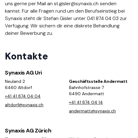
uns gerne per Mail an st.gisler@synaxis.ch senden
kannst. Für alle Fragen rund um den Berufseinstieg bei
Synaxis steht dir Stefan Gisler unter 041 874 04 03 zur
Verfügung. Wir sichern dir eine diskrete Behandlung
deiner Bewerbung zu.​​​​‌ ‍ ​‍​‍‌‍ ‌ ​‍‌‍‍‌‌‍‌ ‌‍‍‌‌‍ ‍​‍​‍​ ‍‍​‍​‍‌ ​ ‌‍​‌‌‍ ‍‌‍‍‌‌ ‌​‌ ‍‌​‍ ‍‌‍‍‌‌‍ ​‍​‍​‍ ​​‍​‍‌‍‍​‌ ​‍‌‍‌‌‌‍‌‍​‍​‍​ ‍‍​‍​‍‌‍‍​‌ ‌​‌ ‌​‌ ​​​ ‍‍​‍ ​‍ ‌‍ ​‌‍ ‌‍​ ‌‍​‌‌‍ ​‌‍‍​‌‍ ‌ ​ ‌ ‌​​ ‍‍​ ​ ​ ​ ​ ​ ​ ​ ​‍ ‌‍‍‌‌‍ ‍‌ ‌​‌‍‌‌‌‍ ‍‌ ‌​​‍ ‌‍‌‌‌‍‌​‌‍‍‌‌ ‌​​‍ ‌‍ ‌‌‍ ‌‍‌​‌‍‌‌​ ‌‌ ​​‌ ​‍‌‍‌‌‌ ​ ‌‍‌‌‌‍ ‍‌ ‌​‌‍​‌‌ ‌​‌‍‍‌‌‍ ‌‍ ‍​ ‍ ‌‍‍‌‌‍‌​​ ‌​ ​‌​ ‌‍​ ‌ ‌‍​ ​ ‌‍​ ‌‌​ ‍‌​ ‍​​‍ ‌​ ‍​​ ‌​​ ‌ ‌‍​‌​‍ ‌​ ‌​​ ‍​‌‍​ ​ ​‍​‍ ‌‌‍​‌​ ​‌​ ‌ ‌‍‌‍​‍ ‌‌‍​‍‌‍​‌​ ‌ ‌‍​‍‌‍​ ​ ‌‍​ ‍​​ ‌ ‌‍‌​‌‍‌‍​ ​ ‌‍​ ​ ‍ ‌ ‌​‌ ‍‌‌ ​​‌‍‌‌​ ‌‌‍‍‍‌‍ ‌‍​‍​ ‍ ‌ ​​‌‍​‌‌ ‌​‌‍‍​​ ‌‌ ​‍‌‍‍‌‌‍​ ‌‍‍​‌‌‌​‌‍‌‌‌ ‍​‌ ‌​​‍‌‌​ ‌‌‌​​‍‌‌ ‌‍‍ ‌‍‌‌‌ ‍‌​‍‌‌​ ​ ‌​‌​​‍‌‌​ ​ ‌​‌​​‍‌‌​ ​‍​ ​‍‌‍‌​‌‍‌‌​‍‌‌​ ​‍​ ​‍​‍‌‌​ ‌‌‌​‌​​‍ ‍‌ ‌‍‌‍​‌‌‍ ​‌ ‌‌‌‍‌‌​‍‌‌​ ‌‌‌​​‍‌‌ ‌‍‍ ‌‍‌‌‌ ‍‌​‍‌‌​ ​ ‌​‌​​‍‌‌​ ​ ‌​‌​​‍‌‌​ ​‍​ ​‍​ ​‌​ ​‌​ ​‌‌‍‌‌​ ‌‌‌‍‌‍‌‍​‍‌‍​ ​ ​‍​ ‌‍​ ​​​ ‌ ​‍‌‌​ ​‍​ ​‍​‍‌‌​ ‌‌‌​‌​​‍ ‍‌‍​ ‌‍‍​‌‍‍‌‌‍ ​‌‍‌​‌ ​‍‌‍‌‌‌‍ ‍​‍‌‌​ ‌‌‌​​‍‌‌ ‌‍‍ ‌‍‌‌‌ ‍‌​‍‌‌​ ​ ‌​‌​​‍‌‌​ ​ ‌​‌​​‍‌‌​ ​‍​ ​‍‌‍‌​​ ‌‍​ ​​‌‍​ ​ ‍‌​ ​​​ ‍​​ ‍‌‌‍‌​‌‍​‌‌‍‌​​ ​‍​‍‌‌​ ​‍​ ​‍​‍‌‌​ ‌‌‌​‌​​‍ ‍‌ ‌​‌‍‌‌‌ ‍​‌ ‌​​ ‌‍​‍‌‍​‌‌ ​ ‌‍‌‌‌‌‌‌‌ ​‍‌‍ ​​ ‌‌‍‍​‌ ‌​‌ ‌​‌ ​​​‍‌‌​ ​ ‌​​‌​‍‌‌​ ​‍‌​‌‍​‍‌‌​ ​‍‌​‌‍‌‍ ​‌‍ ‌‍​ ‌‍​‌‌‍ ​‌‍‍​‌‍ ‌ ​ ‌ ‌​​‍‌‌​ ​ ‌​​‌​ ​ ​ ​ ​ ​ ​ ​ ​‍‌‍‌‍‍‌‌‍‌​​ ‌​ ​‌​ ‌‍​ ‌ ‌‍​ ​ ‌‍​ ‌‌​ ‍‌​ ‍​​‍ ‌​ ‍​​ ‌​​ ‌ ‌‍​‌​‍ ‌​ ‌​​ ‍​‌‍​ ​ ​‍​‍ ‌‌‍​‌​ ​‌​ ‌ ‌‍‌‍​‍ ‌‌‍​‍‌‍​‌​ ‌ ‌‍​‍‌‍​ ​ ‌‍​ ‍​​ ‌ ‌‍‌​‌‍‌‍​ ​ ‌‍​ ​‍‌‍‌ ‌​‌ ‍‌‌ ​​‌‍‌‌​ ‌‌‍‍‍‌‍ ‌‍​‍​‍‌‍‌ ​​‌‍​‌‌ ‌​‌‍‍​​ ‌‌ ​‍‌‍‍‌‌‍​ ‌‍‍​‌‌‌​‌‍‌‌‌ ‍​‌ ‌​​‍‌‌​ ‌‌‌​​‍‌‌ ‌‍‍ ‌‍‌‌‌ ‍‌​‍‌‌​ ​ ‌​‌​​‍‌‌​ ​ ‌​‌​​‍‌‌​ ​‍​ ​‍‌‍‌​‌‍‌‌​‍‌‌​ ​‍​ ​‍​‍‌‌​ ‌‌‌​‌​​‍ ‍‌ ‌‍‌‍​‌‌‍ ​‌ ‌‌‌‍‌‌​‍‌‌​ ‌‌‌​​‍‌‌ ‌‍‍ ‌‍‌‌‌ ‍‌​‍‌‌​ ​ ‌​‌​​‍‌‌​ ​ ‌​‌​​‍‌‌​ ​‍​ ​‍​ ​‌​ ​‌​ ​‌‌‍‌‌​ ‌‌‌‍‌‍‌‍​‍‌‍​ ​ ​‍​ ‌‍​ ​​​ ‌ ​‍‌‌​ ​‍​ ​‍​‍‌‌​ ‌‌‌​‌​​‍ ‍‌‍​ ‌‍‍​‌‍‍‌‌‍ ​‌‍‌​‌ ​‍‌‍‌‌‌‍ ‍​‍‌‌​ ‌‌‌​​‍‌‌ ‌‍‍ ‌‍‌‌‌ ‍‌​‍‌‌​ ​ ‌​‌​​‍‌‌​ ​ ‌​‌​​‍‌‌​ ​‍​ ​‍‌‍‌​​ ‌‍​ ​​‌‍​ ​ ‍‌​ ​​​ ‍​​ ‍‌‌‍‌​‌‍​‌‌‍‌​​ ​‍​‍‌‌​ ​‍​ ​‍​‍‌‌​ ‌‌‌​‌​​‍ ‍‌ ‌​‌‍‌‌‌ ‍​‌ ‌​​‍‌‍‌ ​​‌‍‌‌‌ ​‍‌ ​ ‌ ​​‌‍‌‌‌‍​ ‌ ‌​‌‍‍‌‌ ‌‍‌‍‌‌​ ‌‌ ​​‌ ‌‌‌‍​‍‌‍ ​‌‍‍‌‌ ​ ‌‍‍​‌‍‌‌‌‍‌​​‍​‍‌ ‌
Kontakte
Synaxis AG Uri
Neuland 2
Geschäftsstelle Andermatt
6460 Altdorf
Bahnhofstrasse 7
6490 Andermatt
+41 41 874 04 04
+41 41 874 04 14
altdorf@synaxis.ch
andermatt@synaxis.ch
Synaxis AG Zürich