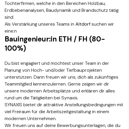
Tochterfirmen, welche in den Bereichen Holzbau,
Erdbebenanalysen, Baudynamik und Brandschutz tätig
sind.​​​​‌ ‍ ​‍​‍‌‍ ‌ ​‍‌‍‍‌‌‍‌ ‌‍‍‌‌‍ ‍​‍​‍​ ‍‍​‍​‍‌ ​ ‌‍​‌‌‍ ‍‌‍‍‌‌ ‌​‌ ‍‌​‍ ‍‌‍‍‌‌‍ ​‍​‍​‍ ​​‍​‍‌‍‍​‌ ​‍‌‍‌‌‌‍‌‍​‍​‍​ ‍‍​‍​‍‌‍‍​‌ ‌​‌ ‌​‌ ​​​ ‍‍​‍ ​‍ ‌‍ ​‌‍ ‌‍​ ‌‍​‌‌‍ ​‌‍‍​‌‍ ‌ ​ ‌ ‌​​ ‍‍​ ​ ​ ​ ​ ​ ​ ​ ​‍ ‌‍‍‌‌‍ ‍‌ ‌​‌‍‌‌‌‍ ‍‌ ‌​​‍ ‌‍‌‌‌‍‌​‌‍‍‌‌ ‌​​‍ ‌‍ ‌‌‍ ‌‍‌​‌‍‌‌​ ‌‌ ​​‌ ​‍‌‍‌‌‌ ​ ‌‍‌‌‌‍ ‍‌ ‌​‌‍​‌‌ ‌​‌‍‍‌‌‍ ‌‍ ‍​ ‍ ‌‍‍‌‌‍‌​​ ‌​ ​‌​ ‌‍​ ‌ ‌‍​ ​ ‌‍​ ‌‌​ ‍‌​ ‍​​‍ ‌​ ‍​​ ‌​​ ‌ ‌‍​‌​‍ ‌​ ‌​​ ‍​‌‍​ ​ ​‍​‍ ‌‌‍​‌​ ​‌​ ‌ ‌‍‌‍​‍ ‌‌‍​‍‌‍​‌​ ‌ ‌‍​‍‌‍​ ​ ‌‍​ ‍​​ ‌ ‌‍‌​‌‍‌‍​ ​ ‌‍​ ​ ‍ ‌ ‌​‌ ‍‌‌ ​​‌‍‌‌​ ‌‌‍‍‍‌‍ ‌‍​‍​ ‍ ‌ ​​‌‍​‌‌ ‌​‌‍‍​​ ‌‌ ​‍‌‍‍‌‌‍​ ‌‍‍​‌‌‌​‌‍‌‌‌ ‍​‌ ‌​​‍‌‌​ ‌‌‌​​‍‌‌ ‌‍‍ ‌‍‌‌‌ ‍‌​‍‌‌​ ​ ‌​‌​​‍‌‌​ ​ ‌​‌​​‍‌‌​ ​‍​ ​‍‌‍‌​‌‍‌‌​‍‌‌​ ​‍​ ​‍​‍‌‌​ ‌‌‌​‌​​‍ ‍‌ ‌‍‌‍​‌‌‍ ​‌ ‌‌‌‍‌‌​‍‌‌​ ‌‌‌​​‍‌‌ ‌‍‍ ‌‍‌‌‌ ‍‌​‍‌‌​ ​ ‌​‌​​‍‌‌​ ​ ‌​‌​​‍‌‌​ ​‍​ ​‍​ ‍​​ ‌‍‌‍‌‌​ ‌ ‌‍‌​​ ‌ ​ ‌ ​ ‍​‌‍​‍‌‍‌​​ ​‍​ ‌‍​‍‌‌​ ​‍​ ​‍​‍‌‌​ ‌‌‌​‌​​‍ ‍‌‍​ ‌‍‍​‌‍‍‌‌‍ ​‌‍‌​‌ ​‍‌‍‌‌‌‍ ‍​‍‌‌​ ‌‌‌​​‍‌‌ ‌‍‍ ‌‍‌‌‌ ‍‌​‍‌‌​ ​ ‌​‌​​‍‌‌​ ​ ‌​‌​​‍‌‌​ ​‍​ ​‍​ ‍​‌‍‌​​ ‍​​ ‍​​ ‍‌‌‍​‍​ ​​​ ​‍​ ​ ​ ‍​‌‍‌​​ ​‍​‍‌‌​ ​‍​ ​‍​‍‌‌​ ‌‌‌​‌​​‍ ‍‌ ‌​‌‍‌‌‌ ‍​‌ ‌​​ ‌‍​‍‌‍​‌‌ ​ ‌‍‌‌‌‌‌‌‌ ​‍‌‍ ​​ ‌‌‍‍​‌ ‌​‌ ‌​‌ ​​​‍‌‌​ ​ ‌​​‌​‍‌‌​ ​‍‌​‌‍​‍‌‌​ ​‍‌​‌‍‌‍ ​‌‍ ‌‍​ ‌‍​‌‌‍ ​‌‍‍​‌‍ ‌ ​ ‌ ‌​​‍‌‌​ ​ ‌​​‌​ ​ ​ ​ ​ ​ ​ ​ ​‍‌‍‌‍‍‌‌‍‌​​ ‌​ ​‌​ ‌‍​ ‌ ‌‍​ ​ ‌‍​ ‌‌​ ‍‌​ ‍​​‍ ‌​ ‍​​ ‌​​ ‌ ‌‍​‌​‍ ‌​ ‌​​ ‍​‌‍​ ​ ​‍​‍ ‌‌‍​‌​ ​‌​ ‌ ‌‍‌‍​‍ ‌‌‍​‍‌‍​‌​ ‌ ‌‍​‍‌‍​ ​ ‌‍​ ‍​​ ‌ ‌‍‌​‌‍‌‍​ ​ ‌‍​ ​‍‌‍‌ ‌​‌ ‍‌‌ ​​‌‍‌‌​ ‌‌‍‍‍‌‍ ‌‍​‍​‍‌‍‌ ​​‌‍​‌‌ ‌​‌‍‍​​ ‌‌ ​‍‌‍‍‌‌‍​ ‌‍‍​‌‌‌​‌‍‌‌‌ ‍​‌ ‌​​‍‌‌​ ‌‌‌​​‍‌‌ ‌‍‍ ‌‍‌‌‌ ‍‌​‍‌‌​ ​ ‌​‌​​‍‌‌​ ​ ‌​‌​​‍‌‌​ ​‍​ ​‍‌‍‌​‌‍‌‌​‍‌‌​ ​‍​ ​‍​‍‌‌​ ‌‌‌​‌​​‍ ‍‌ ‌‍‌‍​‌‌‍ ​‌ ‌‌‌‍‌‌​‍‌‌​ ‌‌‌​​‍‌‌ ‌‍‍ ‌‍‌‌‌ ‍‌​‍‌‌​ ​ ‌​‌​​‍‌‌​ ​ ‌​‌​​‍‌‌​ ​‍​ ​‍​ ‍​​ ‌‍‌‍‌‌​ ‌ ‌‍‌​​ ‌ ​ ‌ ​ ‍​‌‍​‍‌‍‌​​ ​‍​ ‌‍​‍‌‌​ ​‍​ ​‍​‍‌‌​ ‌‌‌​‌​​‍ ‍‌‍​ ‌‍‍​‌‍‍‌‌‍ ​‌‍‌​‌ ​‍‌‍‌‌‌‍ ‍​‍‌‌​ ‌‌‌​​‍‌‌ ‌‍‍ ‌‍‌‌‌ ‍‌​‍‌‌​ ​ ‌​‌​​‍‌‌​ ​ ‌​‌​​‍‌‌​ ​‍​ ​‍​ ‍​‌‍‌​​ ‍​​ ‍​​ ‍‌‌‍​‍​ ​​​ ​‍​ ​ ​ ‍​‌‍‌​​ ​‍​‍‌‌​ ​‍​ ​‍​‍‌‌​ ‌‌‌​‌​​‍ ‍‌ ‌​‌‍‌‌‌ ‍​‌ ‌​​‍‌‍‌ ​​‌‍‌‌‌ ​‍‌ ​ ‌ ​​‌‍‌‌‌‍​ ‌ ‌​‌‍‍‌‌ ‌‍‌‍‌‌​ ‌‌ ​​‌ ‌‌‌‍​‍‌‍ ​‌‍‍‌‌ ​ ‌‍‍​‌‍‌‌‌‍‌​​‍​‍‌ ‌
Als Verstärkung unseres Teams in ​​​​‌ ‍ ​‍​‍‌‍ ‌ ​‍‌‍‍‌‌‍‌ ‌‍‍‌‌‍ ‍​‍​‍​ ‍‍​‍​‍‌ ​ ‌‍​‌‌‍ ‍‌‍‍‌‌ ‌​‌ ‍‌​‍ ‍‌‍‍‌‌‍ ​‍​‍​‍ ​​‍​‍‌‍‍​‌ ​‍‌‍‌‌‌‍‌‍​‍​‍​ ‍‍​‍​‍‌‍‍​‌ ‌​‌ ‌​‌ ​​​ ‍‍​‍ ​‍ ‌‍ ​‌‍ ‌‍​ ‌‍​‌‌‍ ​‌‍‍​‌‍ ‌ ​ ‌ ‌​​ ‍‍​ ​ ​ ​ ​ ​ ​ ​ ​‍ ‌‍‍‌‌‍ ‍‌ ‌​‌‍‌‌‌‍ ‍‌ ‌​​‍ ‌‍‌‌‌‍‌​‌‍‍‌‌ ‌​​‍ ‌‍ ‌‌‍ ‌‍‌​‌‍‌‌​ ‌‌ ​​‌ ​‍‌‍‌‌‌ ​ ‌‍‌‌‌‍ ‍‌ ‌​‌‍​‌‌ ‌​‌‍‍‌‌‍ ‌‍ ‍​ ‍ ‌‍‍‌‌‍‌​​ ‌​ ​‌​ ‌‍​ ‌ ‌‍​ ​ ‌‍​ ‌‌​ ‍‌​ ‍​​‍ ‌​ ‍​​ ‌​​ ‌ ‌‍​‌​‍ ‌​ ‌​​ ‍​‌‍​ ​ ​‍​‍ ‌‌‍​‌​ ​‌​ ‌ ‌‍‌‍​‍ ‌‌‍​‍‌‍​‌​ ‌ ‌‍​‍‌‍​ ​ ‌‍​ ‍​​ ‌ ‌‍‌​‌‍‌‍​ ​ ‌‍​ ​ ‍ ‌ ‌​‌ ‍‌‌ ​​‌‍‌‌​ ‌‌‍‍‍‌‍ ‌‍​‍​ ‍ ‌ ​​‌‍​‌‌ ‌​‌‍‍​​ ‌‌ ​‍‌‍‍‌‌‍​ ‌‍‍​‌‌‌​‌‍‌‌‌ ‍​‌ ‌​​‍‌‌​ ‌‌‌​​‍‌‌ ‌‍‍ ‌‍‌‌‌ ‍‌​‍‌‌​ ​ ‌​‌​​‍‌‌​ ​ ‌​‌​​‍‌‌​ ​‍​ ​‍‌‍‌​‌‍‌‌​‍‌‌​ ​‍​ ​‍​‍‌‌​ ‌‌‌​‌​​‍ ‍‌ ‌‍‌‍​‌‌‍ ​‌ ‌‌‌‍‌‌​‍‌‌​ ‌‌‌​​‍‌‌ ‌‍‍ ‌‍‌‌‌ ‍‌​‍‌‌​ ​ ‌​‌​​‍‌‌​ ​ ‌​‌​​‍‌‌​ ​‍​ ​‍​ ​‍‌‍​ ‌‍​ ​ ‌‍‌‍‌‌​ ‌‍​ ​​​ ​​​ ‌ ​ ‍‌‌‍‌​​ ​‌​‍‌‌​ ​‍​ ​‍​‍‌‌​ ‌‌‌​‌​​‍ ‍‌‍​ ‌‍‍​‌‍‍‌‌‍ ​‌‍‌​‌ ​‍‌‍‌‌‌‍ ‍​‍‌‌​ ‌‌‌​​‍‌‌ ‌‍‍ ‌‍‌‌‌ ‍‌​‍‌‌​ ​ ‌​‌​​‍‌‌​ ​ ‌​‌​​‍‌‌​ ​‍​ ​‍‌‍‌‍​ ​‍​ ‍‌​ ‌​‌‍​ ​ ​‌​ ​ ‌‍​‍​ ​ ‌‍​ ​ ‌​​ ‍‌​‍‌‌​ ​‍​ ​‍​‍‌‌​ ‌‌‌​‌​​‍ ‍‌ ‌​‌‍‌‌‌ ‍​‌ ‌​​ ‌‍​‍‌‍​‌‌ ​ ‌‍‌‌‌‌‌‌‌ ​‍‌‍ ​​ ‌‌‍‍​‌ ‌​‌ ‌​‌ ​​​‍‌‌​ ​ ‌​​‌​‍‌‌​ ​‍‌​‌‍​‍‌‌​ ​‍‌​‌‍‌‍ ​‌‍ ‌‍​ ‌‍​‌‌‍ ​‌‍‍​‌‍ ‌ ​ ‌ ‌​​‍‌‌​ ​ ‌​​‌​ ​ ​ ​ ​ ​ ​ ​ ​‍‌‍‌‍‍‌‌‍‌​​ ‌​ ​‌​ ‌‍​ ‌ ‌‍​ ​ ‌‍​ ‌‌​ ‍‌​ ‍​​‍ ‌​ ‍​​ ‌​​ ‌ ‌‍​‌​‍ ‌​ ‌​​ ‍​‌‍​ ​ ​‍​‍ ‌‌‍​‌​ ​‌​ ‌ ‌‍‌‍​‍ ‌‌‍​‍‌‍​‌​ ‌ ‌‍​‍‌‍​ ​ ‌‍​ ‍​​ ‌ ‌‍‌​‌‍‌‍​ ​ ‌‍​ ​‍‌‍‌ ‌​‌ ‍‌‌ ​​‌‍‌‌​ ‌‌‍‍‍‌‍ ‌‍​‍​‍‌‍‌ ​​‌‍​‌‌ ‌​‌‍‍​​ ‌‌ ​‍‌‍‍‌‌‍​ ‌‍‍​‌‌‌​‌‍‌‌‌ ‍​‌ ‌​​‍‌‌​ ‌‌‌​​‍‌‌ ‌‍‍ ‌‍‌‌‌ ‍‌​‍‌‌​ ​ ‌​‌​​‍‌‌​ ​ ‌​‌​​‍‌‌​ ​‍​ ​‍‌‍‌​‌‍‌‌​‍‌‌​ ​‍​ ​‍​‍‌‌​ ‌‌‌​‌​​‍ ‍‌ ‌‍‌‍​‌‌‍ ​‌ ‌‌‌‍‌‌​‍‌‌​ ‌‌‌​​‍‌‌ ‌‍‍ ‌‍‌‌‌ ‍‌​‍‌‌​ ​ ‌​‌​​‍‌‌​ ​ ‌​‌​​‍‌‌​ ​‍​ ​‍​ ​‍‌‍​ ‌‍​ ​ ‌‍‌‍‌‌​ ‌‍​ ​​​ ​​​ ‌ ​ ‍‌‌‍‌​​ ​‌​‍‌‌​ ​‍​ ​‍​‍‌‌​ ‌‌‌​‌​​‍ ‍‌‍​ ‌‍‍​‌‍‍‌‌‍ ​‌‍‌​‌ ​‍‌‍‌‌‌‍ ‍​‍‌‌​ ‌‌‌​​‍‌‌ ‌‍‍ ‌‍‌‌‌ ‍‌​‍‌‌​ ​ ‌​‌​​‍‌‌​ ​ ‌​‌​​‍‌‌​ ​‍​ ​‍‌‍‌‍​ ​‍​ ‍‌​ ‌​‌‍​ ​ ​‌​ ​ ‌‍​‍​ ​ ‌‍​ ​ ‌​​ ‍‌​‍‌‌​ ​‍​ ​‍​‍‌‌​ ‌‌‌​‌​​‍ ‍‌ ‌​‌‍‌‌‌ ‍​‌ ‌​​‍‌‍‌ ​​‌‍‌‌‌ ​‍‌ ​ ‌ ​​‌‍‌‌‌‍​ ‌ ‌​‌‍‍‌‌ ‌‍‌‍‌‌​ ‌‌ ​​‌ ‌‌‌‍​‍‌‍ ​‌‍‍‌‌ ​ ‌‍‍​‌‍‌‌‌‍‌​​‍​‍‌ ‌
Altdorf ​​​​‌ ‍ ​‍​‍‌‍ ‌ ​‍‌‍‍‌‌‍‌ ‌‍‍‌‌‍ ‍​‍​‍​ ‍‍​‍​‍‌ ​ ‌‍​‌‌‍ ‍‌‍‍‌‌ ‌​‌ ‍‌​‍ ‍‌‍‍‌‌‍ ​‍​‍​‍ ​​‍​‍‌‍‍​‌ ​‍‌‍‌‌‌‍‌‍​‍​‍​ ‍‍​‍​‍‌‍‍​‌ ‌​‌ ‌​‌ ​​​ ‍‍​‍ ​‍ ‌‍ ​‌‍ ‌‍​ ‌‍​‌‌‍ ​‌‍‍​‌‍ ‌ ​ ‌ ‌​​ ‍‍​ ​ ​ ​ ​ ​ ​ ​ ​‍ ‌‍‍‌‌‍ ‍‌ ‌​‌‍‌‌‌‍ ‍‌ ‌​​‍ ‌‍‌‌‌‍‌​‌‍‍‌‌ ‌​​‍ ‌‍ ‌‌‍ ‌‍‌​‌‍‌‌​ ‌‌ ​​‌ ​‍‌‍‌‌‌ ​ ‌‍‌‌‌‍ ‍‌ ‌​‌‍​‌‌ ‌​‌‍‍‌‌‍ ‌‍ ‍​ ‍ ‌‍‍‌‌‍‌​​ ‌​ ​‌​ ‌‍​ ‌ ‌‍​ ​ ‌‍​ ‌‌​ ‍‌​ ‍​​‍ ‌​ ‍​​ ‌​​ ‌ ‌‍​‌​‍ ‌​ ‌​​ ‍​‌‍​ ​ ​‍​‍ ‌‌‍​‌​ ​‌​ ‌ ‌‍‌‍​‍ ‌‌‍​‍‌‍​‌​ ‌ ‌‍​‍‌‍​ ​ ‌‍​ ‍​​ ‌ ‌‍‌​‌‍‌‍​ ​ ‌‍​ ​ ‍ ‌ ‌​‌ ‍‌‌ ​​‌‍‌‌​ ‌‌‍‍‍‌‍ ‌‍​‍​ ‍ ‌ ​​‌‍​‌‌ ‌​‌‍‍​​ ‌‌ ​‍‌‍‍‌‌‍​ ‌‍‍​‌‌‌​‌‍‌‌‌ ‍​‌ ‌​​‍‌‌​ ‌‌‌​​‍‌‌ ‌‍‍ ‌‍‌‌‌ ‍‌​‍‌‌​ ​ ‌​‌​​‍‌‌​ ​ ‌​‌​​‍‌‌​ ​‍​ ​‍‌‍‌​‌‍‌‌​‍‌‌​ ​‍​ ​‍​‍‌‌​ ‌‌‌​‌​​‍ ‍‌ ‌‍‌‍​‌‌‍ ​‌ ‌‌‌‍‌‌​‍‌‌​ ‌‌‌​​‍‌‌ ‌‍‍ ‌‍‌‌‌ ‍‌​‍‌‌​ ​ ‌​‌​​‍‌‌​ ​ ‌​‌​​‍‌‌​ ​‍​ ​‍​ ​‍‌‍​ ‌‍​ ​ ‌‍‌‍‌‌​ ‌‍​ ​​​ ​​​ ‌ ​ ‍‌‌‍‌​​ ​‌​‍‌‌​ ​‍​ ​‍​‍‌‌​ ‌‌‌​‌​​‍ ‍‌‍​ ‌‍‍​‌‍‍‌‌‍ ​‌‍‌​‌ ​‍‌‍‌‌‌‍ ‍​‍‌‌​ ‌‌‌​​‍‌‌ ‌‍‍ ‌‍‌‌‌ ‍‌​‍‌‌​ ​ ‌​‌​​‍‌‌​ ​ ‌​‌​​‍‌‌​ ​‍​ ​‍​ ​‍​ ‌‍​ ‍‌​ ​‍​ ‌‌​ ‍​​ ‍​​ ‍​​ ‌‍​ ‌‍​ ​‌​ ‍‌​‍‌‌​ ​‍​ ​‍​‍‌‌​ ‌‌‌​‌​​‍ ‍‌ ‌​‌‍‌‌‌ ‍​‌ ‌​​ ‌‍​‍‌‍​‌‌ ​ ‌‍‌‌‌‌‌‌‌ ​‍‌‍ ​​ ‌‌‍‍​‌ ‌​‌ ‌​‌ ​​​‍‌‌​ ​ ‌​​‌​‍‌‌​ ​‍‌​‌‍​‍‌‌​ ​‍‌​‌‍‌‍ ​‌‍ ‌‍​ ‌‍​‌‌‍ ​‌‍‍​‌‍ ‌ ​ ‌ ‌​​‍‌‌​ ​ ‌​​‌​ ​ ​ ​ ​ ​ ​ ​ ​‍‌‍‌‍‍‌‌‍‌​​ ‌​ ​‌​ ‌‍​ ‌ ‌‍​ ​ ‌‍​ ‌‌​ ‍‌​ ‍​​‍ ‌​ ‍​​ ‌​​ ‌ ‌‍​‌​‍ ‌​ ‌​​ ‍​‌‍​ ​ ​‍​‍ ‌‌‍​‌​ ​‌​ ‌ ‌‍‌‍​‍ ‌‌‍​‍‌‍​‌​ ‌ ‌‍​‍‌‍​ ​ ‌‍​ ‍​​ ‌ ‌‍‌​‌‍‌‍​ ​ ‌‍​ ​‍‌‍‌ ‌​‌ ‍‌‌ ​​‌‍‌‌​ ‌‌‍‍‍‌‍ ‌‍​‍​‍‌‍‌ ​​‌‍​‌‌ ‌​‌‍‍​​ ‌‌ ​‍‌‍‍‌‌‍​ ‌‍‍​‌‌‌​‌‍‌‌‌ ‍​‌ ‌​​‍‌‌​ ‌‌‌​​‍‌‌ ‌‍‍ ‌‍‌‌‌ ‍‌​‍‌‌​ ​ ‌​‌​​‍‌‌​ ​ ‌​‌​​‍‌‌​ ​‍​ ​‍‌‍‌​‌‍‌‌​‍‌‌​ ​‍​ ​‍​‍‌‌​ ‌‌‌​‌​​‍ ‍‌ ‌‍‌‍​‌‌‍ ​‌ ‌‌‌‍‌‌​‍‌‌​ ‌‌‌​​‍‌‌ ‌‍‍ ‌‍‌‌‌ ‍‌​‍‌‌​ ​ ‌​‌​​‍‌‌​ ​ ‌​‌​​‍‌‌​ ​‍​ ​‍​ ​‍‌‍​ ‌‍​ ​ ‌‍‌‍‌‌​ ‌‍​ ​​​ ​​​ ‌ ​ ‍‌‌‍‌​​ ​‌​‍‌‌​ ​‍​ ​‍​‍‌‌​ ‌‌‌​‌​​‍ ‍‌‍​ ‌‍‍​‌‍‍‌‌‍ ​‌‍‌​‌ ​‍‌‍‌‌‌‍ ‍​‍‌‌​ ‌‌‌​​‍‌‌ ‌‍‍ ‌‍‌‌‌ ‍‌​‍‌‌​ ​ ‌​‌​​‍‌‌​ ​ ‌​‌​​‍‌‌​ ​‍​ ​‍​ ​‍​ ‌‍​ ‍‌​ ​‍​ ‌‌​ ‍​​ ‍​​ ‍​​ ‌‍​ ‌‍​ ​‌​ ‍‌​‍‌‌​ ​‍​ ​‍​‍‌‌​ ‌‌‌​‌​​‍ ‍‌ ‌​‌‍‌‌‌ ‍​‌ ‌​​‍‌‍‌ ​​‌‍‌‌‌ ​‍‌ ​ ‌ ​​‌‍‌‌‌‍​ ‌ ‌​‌‍‍‌‌ ‌‍‌‍‌‌​ ‌‌ ​​‌ ‌‌‌‍​‍‌‍ ​‌‍‍‌‌ ​ ‌‍‍​‌‍‌‌‌‍‌​​‍​‍‌ ‌
suchen wir
eine:n​​​​‌ ‍ ​‍​‍‌‍ ‌ ​‍‌‍‍‌‌‍‌ ‌‍‍‌‌‍ ‍​‍​‍​ ‍‍​‍​‍‌ ​ ‌‍​‌‌‍ ‍‌‍‍‌‌ ‌​‌ ‍‌​‍ ‍‌‍‍‌‌‍ ​‍​‍​‍ ​​‍​‍‌‍‍​‌ ​‍‌‍‌‌‌‍‌‍​‍​‍​ ‍‍​‍​‍‌‍‍​‌ ‌​‌ ‌​‌ ​​​ ‍‍​‍ ​‍ ‌‍ ​‌‍ ‌‍​ ‌‍​‌‌‍ ​‌‍‍​‌‍ ‌ ​ ‌ ‌​​ ‍‍​ ​ ​ ​ ​ ​ ​ ​ ​‍ ‌‍‍‌‌‍ ‍‌ ‌​‌‍‌‌‌‍ ‍‌ ‌​​‍ ‌‍‌‌‌‍‌​‌‍‍‌‌ ‌​​‍ ‌‍ ‌‌‍ ‌‍‌​‌‍‌‌​ ‌‌ ​​‌ ​‍‌‍‌‌‌ ​ ‌‍‌‌‌‍ ‍‌ ‌​‌‍​‌‌ ‌​‌‍‍‌‌‍ ‌‍ ‍​ ‍ ‌‍‍‌‌‍‌​​ ‌​ ​‌​ ‌‍​ ‌ ‌‍​ ​ ‌‍​ ‌‌​ ‍‌​ ‍​​‍ ‌​ ‍​​ ‌​​ ‌ ‌‍​‌​‍ ‌​ ‌​​ ‍​‌‍​ ​ ​‍​‍ ‌‌‍​‌​ ​‌​ ‌ ‌‍‌‍​‍ ‌‌‍​‍‌‍​‌​ ‌ ‌‍​‍‌‍​ ​ ‌‍​ ‍​​ ‌ ‌‍‌​‌‍‌‍​ ​ ‌‍​ ​ ‍ ‌ ‌​‌ ‍‌‌ ​​‌‍‌‌​ ‌‌‍‍‍‌‍ ‌‍​‍​ ‍ ‌ ​​‌‍​‌‌ ‌​‌‍‍​​ ‌‌ ​‍‌‍‍‌‌‍​ ‌‍‍​‌‌‌​‌‍‌‌‌ ‍​‌ ‌​​‍‌‌​ ‌‌‌​​‍‌‌ ‌‍‍ ‌‍‌‌‌ ‍‌​‍‌‌​ ​ ‌​‌​​‍‌‌​ ​ ‌​‌​​‍‌‌​ ​‍​ ​‍‌‍‌​‌‍‌‌​‍‌‌​ ​‍​ ​‍​‍‌‌​ ‌‌‌​‌​​‍ ‍‌ ‌‍‌‍​‌‌‍ ​‌ ‌‌‌‍‌‌​‍‌‌​ ‌‌‌​​‍‌‌ ‌‍‍ ‌‍‌‌‌ ‍‌​‍‌‌​ ​ ‌​‌​​‍‌‌​ ​ ‌​‌​​‍‌‌​ ​‍​ ​‍​ ​‍‌‍​ ‌‍​ ​ ‌‍‌‍‌‌​ ‌‍​ ​​​ ​​​ ‌ ​ ‍‌‌‍‌​​ ​‌​‍‌‌​ ​‍​ ​‍​‍‌‌​ ‌‌‌​‌​​‍ ‍‌‍​ ‌‍‍​‌‍‍‌‌‍ ​‌‍‌​‌ ​‍‌‍‌‌‌‍ ‍​‍‌‌​ ‌‌‌​​‍‌‌ ‌‍‍ ‌‍‌‌‌ ‍‌​‍‌‌​ ​ ‌​‌​​‍‌‌​ ​ ‌​‌​​‍‌‌​ ​‍​ ​‍​ ​​‌‍‌​​ ​‌​ ​ ‌‍​ ‌‍‌​​ ​‍​ ​‍‌‍​ ​ ‍‌​ ‍‌​ ‌‍​‍‌‌​ ​‍​ ​‍​‍‌‌​ ‌‌‌​‌​​‍ ‍‌ ‌​‌‍‌‌‌ ‍​‌ ‌​​ ‌‍​‍‌‍​‌‌ ​ ‌‍‌‌‌‌‌‌‌ ​‍‌‍ ​​ ‌‌‍‍​‌ ‌​‌ ‌​‌ ​​​‍‌‌​ ​ ‌​​‌​‍‌‌​ ​‍‌​‌‍​‍‌‌​ ​‍‌​‌‍‌‍ ​‌‍ ‌‍​ ‌‍​‌‌‍ ​‌‍‍​‌‍ ‌ ​ ‌ ‌​​‍‌‌​ ​ ‌​​‌​ ​ ​ ​ ​ ​ ​ ​ ​‍‌‍‌‍‍‌‌‍‌​​ ‌​ ​‌​ ‌‍​ ‌ ‌‍​ ​ ‌‍​ ‌‌​ ‍‌​ ‍​​‍ ‌​ ‍​​ ‌​​ ‌ ‌‍​‌​‍ ‌​ ‌​​ ‍​‌‍​ ​ ​‍​‍ ‌‌‍​‌​ ​‌​ ‌ ‌‍‌‍​‍ ‌‌‍​‍‌‍​‌​ ‌ ‌‍​‍‌‍​ ​ ‌‍​ ‍​​ ‌ ‌‍‌​‌‍‌‍​ ​ ‌‍​ ​‍‌‍‌ ‌​‌ ‍‌‌ ​​‌‍‌‌​ ‌‌‍‍‍‌‍ ‌‍​‍​‍‌‍‌ ​​‌‍​‌‌ ‌​‌‍‍​​ ‌‌ ​‍‌‍‍‌‌‍​ ‌‍‍​‌‌‌​‌‍‌‌‌ ‍​‌ ‌​​‍‌‌​ ‌‌‌​​‍‌‌ ‌‍‍ ‌‍‌‌‌ ‍‌​‍‌‌​ ​ ‌​‌​​‍‌‌​ ​ ‌​‌​​‍‌‌​ ​‍​ ​‍‌‍‌​‌‍‌‌​‍‌‌​ ​‍​ ​‍​‍‌‌​ ‌‌‌​‌​​‍ ‍‌ ‌‍‌‍​‌‌‍ ​‌ ‌‌‌‍‌‌​‍‌‌​ ‌‌‌​​‍‌‌ ‌‍‍ ‌‍‌‌‌ ‍‌​‍‌‌​ ​ ‌​‌​​‍‌‌​ ​ ‌​‌​​‍‌‌​ ​‍​ ​‍​ ​‍‌‍​ ‌‍​ ​ ‌‍‌‍‌‌​ ‌‍​ ​​​ ​​​ ‌ ​ ‍‌‌‍‌​​ ​‌​‍‌‌​ ​‍​ ​‍​‍‌‌​ ‌‌‌​‌​​‍ ‍‌‍​ ‌‍‍​‌‍‍‌‌‍ ​‌‍‌​‌ ​‍‌‍‌‌‌‍ ‍​‍‌‌​ ‌‌‌​​‍‌‌ ‌‍‍ ‌‍‌‌‌ ‍‌​‍‌‌​ ​ ‌​‌​​‍‌‌​ ​ ‌​‌​​‍‌‌​ ​‍​ ​‍​ ​​‌‍‌​​ ​‌​ ​ ‌‍​ ‌‍‌​​ ​‍​ ​‍‌‍​ ​ ‍‌​ ‍‌​ ‌‍​‍‌‌​ ​‍​ ​‍​‍‌‌​ ‌‌‌​‌​​‍ ‍‌ ‌​‌‍‌‌‌ ‍​‌ ‌​​‍‌‍‌ ​​‌‍‌‌‌ ​‍‌ ​ ‌ ​​‌‍‌‌‌‍​ ‌ ‌​‌‍‍‌‌ ‌‍‌‍‌‌​ ‌‌ ​​‌ ‌‌‌‍​‍‌‍ ​‌‍‍‌‌ ​ ‌‍‍​‌‍‌‌‌‍‌​​‍​‍‌ ‌
Bauingenieur:in ETH / FH (80-
100%)​​​​‌ ‍ ​‍​‍‌‍ ‌ ​‍‌‍‍‌‌‍‌ ‌‍‍‌‌‍ ‍​‍​‍​ ‍‍​‍​‍‌ ​ ‌‍​‌‌‍ ‍‌‍‍‌‌ ‌​‌ ‍‌​‍ ‍‌‍‍‌‌‍ ​‍​‍​‍ ​​‍​‍‌‍‍​‌ ​‍‌‍‌‌‌‍‌‍​‍​‍​ ‍‍​‍​‍‌‍‍​‌ ‌​‌ ‌​‌ ​​​ ‍‍​‍ ​‍ ‌‍ ​‌‍ ‌‍​ ‌‍​‌‌‍ ​‌‍‍​‌‍ ‌ ​ ‌ ‌​​ ‍‍​ ​ ​ ​ ​ ​ ​ ​ ​‍ ‌‍‍‌‌‍ ‍‌ ‌​‌‍‌‌‌‍ ‍‌ ‌​​‍ ‌‍‌‌‌‍‌​‌‍‍‌‌ ‌​​‍ ‌‍ ‌‌‍ ‌‍‌​‌‍‌‌​ ‌‌ ​​‌ ​‍‌‍‌‌‌ ​ ‌‍‌‌‌‍ ‍‌ ‌​‌‍​‌‌ ‌​‌‍‍‌‌‍ ‌‍ ‍​ ‍ ‌‍‍‌‌‍‌​​ ‌​ ​‌​ ‌‍​ ‌ ‌‍​ ​ ‌‍​ ‌‌​ ‍‌​ ‍​​‍ ‌​ ‍​​ ‌​​ ‌ ‌‍​‌​‍ ‌​ ‌​​ ‍​‌‍​ ​ ​‍​‍ ‌‌‍​‌​ ​‌​ ‌ ‌‍‌‍​‍ ‌‌‍​‍‌‍​‌​ ‌ ‌‍​‍‌‍​ ​ ‌‍​ ‍​​ ‌ ‌‍‌​‌‍‌‍​ ​ ‌‍​ ​ ‍ ‌ ‌​‌ ‍‌‌ ​​‌‍‌‌​ ‌‌‍‍‍‌‍ ‌‍​‍​ ‍ ‌ ​​‌‍​‌‌ ‌​‌‍‍​​ ‌‌ ​‍‌‍‍‌‌‍​ ‌‍‍​‌‌‌​‌‍‌‌‌ ‍​‌ ‌​​‍‌‌​ ‌‌‌​​‍‌‌ ‌‍‍ ‌‍‌‌‌ ‍‌​‍‌‌​ ​ ‌​‌​​‍‌‌​ ​ ‌​‌​​‍‌‌​ ​‍​ ​‍‌‍‌​‌‍‌‌​‍‌‌​ ​‍​ ​‍​‍‌‌​ ‌‌‌​‌​​‍ ‍‌ ‌‍‌‍​‌‌‍ ​‌ ‌‌‌‍‌‌​‍‌‌​ ‌‌‌​​‍‌‌ ‌‍‍ ‌‍‌‌‌ ‍‌​‍‌‌​ ​ ‌​‌​​‍‌‌​ ​ ‌​‌​​‍‌‌​ ​‍​ ​‍​ ​ ​ ‍‌​ ​‍​ ​‍​ ​ ​ ​ ‌‍‌​‌‍​‌​ ‍‌‌‍​ ​ ‍‌​ ‌​​‍‌‌​ ​‍​ ​‍​‍‌‌​ ‌‌‌​‌​​‍ ‍‌‍​ ‌‍‍​‌‍‍‌‌‍ ​‌‍‌​‌ ​‍‌‍‌‌‌‍ ‍​‍‌‌​ ‌‌‌​​‍‌‌ ‌‍‍ ‌‍‌‌‌ ‍‌​‍‌‌​ ​ ‌​‌​​‍‌‌​ ​ ‌​‌​​‍‌‌​ ​‍​ ​‍‌‍‌‌‌‍‌‌​ ‍‌​ ​ ​ ‌‍‌‍​‍​ ‍​​ ‌​​ ‍​‌‍​ ‌‍‌‌‌‍​ ​‍‌‌​ ​‍​ ​‍​‍‌‌​ ‌‌‌​‌​​‍ ‍‌ ‌​‌‍‌‌‌ ‍​‌ ‌​​ ‌‍​‍‌‍​‌‌ ​ ‌‍‌‌‌‌‌‌‌ ​‍‌‍ ​​ ‌‌‍‍​‌ ‌​‌ ‌​‌ ​​​‍‌‌​ ​ ‌​​‌​‍‌‌​ ​‍‌​‌‍​‍‌‌​ ​‍‌​‌‍‌‍ ​‌‍ ‌‍​ ‌‍​‌‌‍ ​‌‍‍​‌‍ ‌ ​ ‌ ‌​​‍‌‌​ ​ ‌​​‌​ ​ ​ ​ ​ ​ ​ ​ ​‍‌‍‌‍‍‌‌‍‌​​ ‌​ ​‌​ ‌‍​ ‌ ‌‍​ ​ ‌‍​ ‌‌​ ‍‌​ ‍​​‍ ‌​ ‍​​ ‌​​ ‌ ‌‍​‌​‍ ‌​ ‌​​ ‍​‌‍​ ​ ​‍​‍ ‌‌‍​‌​ ​‌​ ‌ ‌‍‌‍​‍ ‌‌‍​‍‌‍​‌​ ‌ ‌‍​‍‌‍​ ​ ‌‍​ ‍​​ ‌ ‌‍‌​‌‍‌‍​ ​ ‌‍​ ​‍‌‍‌ ‌​‌ ‍‌‌ ​​‌‍‌‌​ ‌‌‍‍‍‌‍ ‌‍​‍​‍‌‍‌ ​​‌‍​‌‌ ‌​‌‍‍​​ ‌‌ ​‍‌‍‍‌‌‍​ ‌‍‍​‌‌‌​‌‍‌‌‌ ‍​‌ ‌​​‍‌‌​ ‌‌‌​​‍‌‌ ‌‍‍ ‌‍‌‌‌ ‍‌​‍‌‌​ ​ ‌​‌​​‍‌‌​ ​ ‌​‌​​‍‌‌​ ​‍​ ​‍‌‍‌​‌‍‌‌​‍‌‌​ ​‍​ ​‍​‍‌‌​ ‌‌‌​‌​​‍ ‍‌ ‌‍‌‍​‌‌‍ ​‌ ‌‌‌‍‌‌​‍‌‌​ ‌‌‌​​‍‌‌ ‌‍‍ ‌‍‌‌‌ ‍‌​‍‌‌​ ​ ‌​‌​​‍‌‌​ ​ ‌​‌​​‍‌‌​ ​‍​ ​‍​ ​ ​ ‍‌​ ​‍​ ​‍​ ​ ​ ​ ‌‍‌​‌‍​‌​ ‍‌‌‍​ ​ ‍‌​ ‌​​‍‌‌​ ​‍​ ​‍​‍‌‌​ ‌‌‌​‌​​‍ ‍‌‍​ ‌‍‍​‌‍‍‌‌‍ ​‌‍‌​‌ ​‍‌‍‌‌‌‍ ‍​‍‌‌​ ‌‌‌​​‍‌‌ ‌‍‍ ‌‍‌‌‌ ‍‌​‍‌‌​ ​ ‌​‌​​‍‌‌​ ​ ‌​‌​​‍‌‌​ ​‍​ ​‍‌‍‌‌‌‍‌‌​ ‍‌​ ​ ​ ‌‍‌‍​‍​ ‍​​ ‌​​ ‍​‌‍​ ‌‍‌‌‌‍​ ​‍‌‌​ ​‍​ ​‍​‍‌‌​ ‌‌‌​‌​​‍ ‍‌ ‌​‌‍‌‌‌ ‍​‌ ‌​​‍‌‍‌ ​​‌‍‌‌‌ ​‍‌ ​ ‌ ​​‌‍‌‌‌‍​ ‌ ‌​‌‍‍‌‌ ‌‍‌‍‌‌​ ‌‌ ​​‌ ‌‌‌‍​‍‌‍ ​‌‍‍‌‌ ​ ‌‍‍​‌‍‌‌‌‍‌​​‍​‍‌ ‌
Du bist engagiert und möchtest unser Team in der
Planung von Hoch- und/oder Tiefbauprojekten
unterstützen. Dann freuen wir uns, dich als zukünftiges
Teammitglied kennenzulernen. Gerne zeigen wir dir
unsere modernen Arbeitsplätze und erklären dir alles
rund um die Tätigkeiten bei Synaxis.​​​​‌ ‍ ​‍​‍‌‍ ‌ ​‍‌‍‍‌‌‍‌ ‌‍‍‌‌‍ ‍​‍​‍​ ‍‍​‍​‍‌ ​ ‌‍​‌‌‍ ‍‌‍‍‌‌ ‌​‌ ‍‌​‍ ‍‌‍‍‌‌‍ ​‍​‍​‍ ​​‍​‍‌‍‍​‌ ​‍‌‍‌‌‌‍‌‍​‍​‍​ ‍‍​‍​‍‌‍‍​‌ ‌​‌ ‌​‌ ​​​ ‍‍​‍ ​‍ ‌‍ ​‌‍ ‌‍​ ‌‍​‌‌‍ ​‌‍‍​‌‍ ‌ ​ ‌ ‌​​ ‍‍​ ​ ​ ​ ​ ​ ​ ​ ​‍ ‌‍‍‌‌‍ ‍‌ ‌​‌‍‌‌‌‍ ‍‌ ‌​​‍ ‌‍‌‌‌‍‌​‌‍‍‌‌ ‌​​‍ ‌‍ ‌‌‍ ‌‍‌​‌‍‌‌​ ‌‌ ​​‌ ​‍‌‍‌‌‌ ​ ‌‍‌‌‌‍ ‍‌ ‌​‌‍​‌‌ ‌​‌‍‍‌‌‍ ‌‍ ‍​ ‍ ‌‍‍‌‌‍‌​​ ‌​ ​‌​ ‌‍​ ‌ ‌‍​ ​ ‌‍​ ‌‌​ ‍‌​ ‍​​‍ ‌​ ‍​​ ‌​​ ‌ ‌‍​‌​‍ ‌​ ‌​​ ‍​‌‍​ ​ ​‍​‍ ‌‌‍​‌​ ​‌​ ‌ ‌‍‌‍​‍ ‌‌‍​‍‌‍​‌​ ‌ ‌‍​‍‌‍​ ​ ‌‍​ ‍​​ ‌ ‌‍‌​‌‍‌‍​ ​ ‌‍​ ​ ‍ ‌ ‌​‌ ‍‌‌ ​​‌‍‌‌​ ‌‌‍‍‍‌‍ ‌‍​‍​ ‍ ‌ ​​‌‍​‌‌ ‌​‌‍‍​​ ‌‌ ​‍‌‍‍‌‌‍​ ‌‍‍​‌‌‌​‌‍‌‌‌ ‍​‌ ‌​​‍‌‌​ ‌‌‌​​‍‌‌ ‌‍‍ ‌‍‌‌‌ ‍‌​‍‌‌​ ​ ‌​‌​​‍‌‌​ ​ ‌​‌​​‍‌‌​ ​‍​ ​‍‌‍‌​‌‍‌‌​‍‌‌​ ​‍​ ​‍​‍‌‌​ ‌‌‌​‌​​‍ ‍‌ ‌‍‌‍​‌‌‍ ​‌ ‌‌‌‍‌‌​‍‌‌​ ‌‌‌​​‍‌‌ ‌‍‍ ‌‍‌‌‌ ‍‌​‍‌‌​ ​ ‌​‌​​‍‌‌​ ​ ‌​‌​​‍‌‌​ ​‍​ ​‍‌‍​‍‌‍‌‌​ ​‍​ ​‌​ ‍​​ ​‌‌‍‌‍​ ‍​​ ‍‌​ ​ ​ ‌​‌‍​‌​‍‌‌​ ​‍​ ​‍​‍‌‌​ ‌‌‌​‌​​‍ ‍‌‍​ ‌‍‍​‌‍‍‌‌‍ ​‌‍‌​‌ ​‍‌‍‌‌‌‍ ‍​‍‌‌​ ‌‌‌​​‍‌‌ ‌‍‍ ‌‍‌‌‌ ‍‌​‍‌‌​ ​ ‌​‌​​‍‌‌​ ​ ‌​‌​​‍‌‌​ ​‍​ ​‍​ ‌‌‌‍​‍​ ‌​​ ​ ​ ‍​‌‍​ ​ ‌ ‌‍‌‌​ ‍​​ ​‌​ ​‌​ ‍‌​‍‌‌​ ​‍​ ​‍​‍‌‌​ ‌‌‌​‌​​‍ ‍‌ ‌​‌‍‌‌‌ ‍​‌ ‌​​ ‌‍​‍‌‍​‌‌ ​ ‌‍‌‌‌‌‌‌‌ ​‍‌‍ ​​ ‌‌‍‍​‌ ‌​‌ ‌​‌ ​​​‍‌‌​ ​ ‌​​‌​‍‌‌​ ​‍‌​‌‍​‍‌‌​ ​‍‌​‌‍‌‍ ​‌‍ ‌‍​ ‌‍​‌‌‍ ​‌‍‍​‌‍ ‌ ​ ‌ ‌​​‍‌‌​ ​ ‌​​‌​ ​ ​ ​ ​ ​ ​ ​ ​‍‌‍‌‍‍‌‌‍‌​​ ‌​ ​‌​ ‌‍​ ‌ ‌‍​ ​ ‌‍​ ‌‌​ ‍‌​ ‍​​‍ ‌​ ‍​​ ‌​​ ‌ ‌‍​‌​‍ ‌​ ‌​​ ‍​‌‍​ ​ ​‍​‍ ‌‌‍​‌​ ​‌​ ‌ ‌‍‌‍​‍ ‌‌‍​‍‌‍​‌​ ‌ ‌‍​‍‌‍​ ​ ‌‍​ ‍​​ ‌ ‌‍‌​‌‍‌‍​ ​ ‌‍​ ​‍‌‍‌ ‌​‌ ‍‌‌ ​​‌‍‌‌​ ‌‌‍‍‍‌‍ ‌‍​‍​‍‌‍‌ ​​‌‍​‌‌ ‌​‌‍‍​​ ‌‌ ​‍‌‍‍‌‌‍​ ‌‍‍​‌‌‌​‌‍‌‌‌ ‍​‌ ‌​​‍‌‌​ ‌‌‌​​‍‌‌ ‌‍‍ ‌‍‌‌‌ ‍‌​‍‌‌​ ​ ‌​‌​​‍‌‌​ ​ ‌​‌​​‍‌‌​ ​‍​ ​‍‌‍‌​‌‍‌‌​‍‌‌​ ​‍​ ​‍​‍‌‌​ ‌‌‌​‌​​‍ ‍‌ ‌‍‌‍​‌‌‍ ​‌ ‌‌‌‍‌‌​‍‌‌​ ‌‌‌​​‍‌‌ ‌‍‍ ‌‍‌‌‌ ‍‌​‍‌‌​ ​ ‌​‌​​‍‌‌​ ​ ‌​‌​​‍‌‌​ ​‍​ ​‍‌‍​‍‌‍‌‌​ ​‍​ ​‌​ ‍​​ ​‌‌‍‌‍​ ‍​​ ‍‌​ ​ ​ ‌​‌‍​‌​‍‌‌​ ​‍​ ​‍​‍‌‌​ ‌‌‌​‌​​‍ ‍‌‍​ ‌‍‍​‌‍‍‌‌‍ ​‌‍‌​‌ ​‍‌‍‌‌‌‍ ‍​‍‌‌​ ‌‌‌​​‍‌‌ ‌‍‍ ‌‍‌‌‌ ‍‌​‍‌‌​ ​ ‌​‌​​‍‌‌​ ​ ‌​‌​​‍‌‌​ ​‍​ ​‍​ ‌‌‌‍​‍​ ‌​​ ​ ​ ‍​‌‍​ ​ ‌ ‌‍‌‌​ ‍​​ ​‌​ ​‌​ ‍‌​‍‌‌​ ​‍​ ​‍​‍‌‌​ ‌‌‌​‌​​‍ ‍‌ ‌​‌‍‌‌‌ ‍​‌ ‌​​‍‌‍‌ ​​‌‍‌‌‌ ​‍‌ ​ ‌ ​​‌‍‌‌‌‍​ ‌ ‌​‌‍‍‌‌ ‌‍‌‍‌‌​ ‌‌ ​​‌ ‌‌‌‍​‍‌‍ ​‌‍‍‌‌ ​ ‌‍‍​‌‍‌‌‌‍‌​​‍​‍‌ ‌
SYNAXIS bietet dir attraktive Anstellungsbedingungen mit
viel Freiraum für die Arbeitszeitgestaltung in einem
modernen Unternehmen.​​​​‌ ‍ ​‍​‍‌‍ ‌ ​‍‌‍‍‌‌‍‌ ‌‍‍‌‌‍ ‍​‍​‍​ ‍‍​‍​‍‌ ​ ‌‍​‌‌‍ ‍‌‍‍‌‌ ‌​‌ ‍‌​‍ ‍‌‍‍‌‌‍ ​‍​‍​‍ ​​‍​‍‌‍‍​‌ ​‍‌‍‌‌‌‍‌‍​‍​‍​ ‍‍​‍​‍‌‍‍​‌ ‌​‌ ‌​‌ ​​​ ‍‍​‍ ​‍ ‌‍ ​‌‍ ‌‍​ ‌‍​‌‌‍ ​‌‍‍​‌‍ ‌ ​ ‌ ‌​​ ‍‍​ ​ ​ ​ ​ ​ ​ ​ ​‍ ‌‍‍‌‌‍ ‍‌ ‌​‌‍‌‌‌‍ ‍‌ ‌​​‍ ‌‍‌‌‌‍‌​‌‍‍‌‌ ‌​​‍ ‌‍ ‌‌‍ ‌‍‌​‌‍‌‌​ ‌‌ ​​‌ ​‍‌‍‌‌‌ ​ ‌‍‌‌‌‍ ‍‌ ‌​‌‍​‌‌ ‌​‌‍‍‌‌‍ ‌‍ ‍​ ‍ ‌‍‍‌‌‍‌​​ ‌​ ​‌​ ‌‍​ ‌ ‌‍​ ​ ‌‍​ ‌‌​ ‍‌​ ‍​​‍ ‌​ ‍​​ ‌​​ ‌ ‌‍​‌​‍ ‌​ ‌​​ ‍​‌‍​ ​ ​‍​‍ ‌‌‍​‌​ ​‌​ ‌ ‌‍‌‍​‍ ‌‌‍​‍‌‍​‌​ ‌ ‌‍​‍‌‍​ ​ ‌‍​ ‍​​ ‌ ‌‍‌​‌‍‌‍​ ​ ‌‍​ ​ ‍ ‌ ‌​‌ ‍‌‌ ​​‌‍‌‌​ ‌‌‍‍‍‌‍ ‌‍​‍​ ‍ ‌ ​​‌‍​‌‌ ‌​‌‍‍​​ ‌‌ ​‍‌‍‍‌‌‍​ ‌‍‍​‌‌‌​‌‍‌‌‌ ‍​‌ ‌​​‍‌‌​ ‌‌‌​​‍‌‌ ‌‍‍ ‌‍‌‌‌ ‍‌​‍‌‌​ ​ ‌​‌​​‍‌‌​ ​ ‌​‌​​‍‌‌​ ​‍​ ​‍‌‍‌​‌‍‌‌​‍‌‌​ ​‍​ ​‍​‍‌‌​ ‌‌‌​‌​​‍ ‍‌ ‌‍‌‍​‌‌‍ ​‌ ‌‌‌‍‌‌​‍‌‌​ ‌‌‌​​‍‌‌ ‌‍‍ ‌‍‌‌‌ ‍‌​‍‌‌​ ​ ‌​‌​​‍‌‌​ ​ ‌​‌​​‍‌‌​ ​‍​ ​‍​ ​‍‌‍‌‌​ ‍​​ ‌‍​ ‌ ‌‍‌‍​ ​​​ ‍‌‌‍‌‌​ ‌‍‌‍​‍​ ‌‌​‍‌‌​ ​‍​ ​‍​‍‌‌​ ‌‌‌​‌​​‍ ‍‌‍​ ‌‍‍​‌‍‍‌‌‍ ​‌‍‌​‌ ​‍‌‍‌‌‌‍ ‍​‍‌‌​ ‌‌‌​​‍‌‌ ‌‍‍ ‌‍‌‌‌ ‍‌​‍‌‌​ ​ ‌​‌​​‍‌‌​ ​ ‌​‌​​‍‌‌​ ​‍​ ​‍​ ‍​​ ​‍​ ‍‌​ ​‍​ ‍‌‌‍‌‍​ ‌‌​ ​ ​ ‌ ​ ‌‌‌‍‌​​ ‌​​‍‌‌​ ​‍​ ​‍​‍‌‌​ ‌‌‌​‌​​‍ ‍‌ ‌​‌‍‌‌‌ ‍​‌ ‌​​ ‌‍​‍‌‍​‌‌ ​ ‌‍‌‌‌‌‌‌‌ ​‍‌‍ ​​ ‌‌‍‍​‌ ‌​‌ ‌​‌ ​​​‍‌‌​ ​ ‌​​‌​‍‌‌​ ​‍‌​‌‍​‍‌‌​ ​‍‌​‌‍‌‍ ​‌‍ ‌‍​ ‌‍​‌‌‍ ​‌‍‍​‌‍ ‌ ​ ‌ ‌​​‍‌‌​ ​ ‌​​‌​ ​ ​ ​ ​ ​ ​ ​ ​‍‌‍‌‍‍‌‌‍‌​​ ‌​ ​‌​ ‌‍​ ‌ ‌‍​ ​ ‌‍​ ‌‌​ ‍‌​ ‍​​‍ ‌​ ‍​​ ‌​​ ‌ ‌‍​‌​‍ ‌​ ‌​​ ‍​‌‍​ ​ ​‍​‍ ‌‌‍​‌​ ​‌​ ‌ ‌‍‌‍​‍ ‌‌‍​‍‌‍​‌​ ‌ ‌‍​‍‌‍​ ​ ‌‍​ ‍​​ ‌ ‌‍‌​‌‍‌‍​ ​ ‌‍​ ​‍‌‍‌ ‌​‌ ‍‌‌ ​​‌‍‌‌​ ‌‌‍‍‍‌‍ ‌‍​‍​‍‌‍‌ ​​‌‍​‌‌ ‌​‌‍‍​​ ‌‌ ​‍‌‍‍‌‌‍​ ‌‍‍​‌‌‌​‌‍‌‌‌ ‍​‌ ‌​​‍‌‌​ ‌‌‌​​‍‌‌ ‌‍‍ ‌‍‌‌‌ ‍‌​‍‌‌​ ​ ‌​‌​​‍‌‌​ ​ ‌​‌​​‍‌‌​ ​‍​ ​‍‌‍‌​‌‍‌‌​‍‌‌​ ​‍​ ​‍​‍‌‌​ ‌‌‌​‌​​‍ ‍‌ ‌‍‌‍​‌‌‍ ​‌ ‌‌‌‍‌‌​‍‌‌​ ‌‌‌​​‍‌‌ ‌‍‍ ‌‍‌‌‌ ‍‌​‍‌‌​ ​ ‌​‌​​‍‌‌​ ​ ‌​‌​​‍‌‌​ ​‍​ ​‍​ ​‍‌‍‌‌​ ‍​​ ‌‍​ ‌ ‌‍‌‍​ ​​​ ‍‌‌‍‌‌​ ‌‍‌‍​‍​ ‌‌​‍‌‌​ ​‍​ ​‍​‍‌‌​ ‌‌‌​‌​​‍ ‍‌‍​ ‌‍‍​‌‍‍‌‌‍ ​‌‍‌​‌ ​‍‌‍‌‌‌‍ ‍​‍‌‌​ ‌‌‌​​‍‌‌ ‌‍‍ ‌‍‌‌‌ ‍‌​‍‌‌​ ​ ‌​‌​​‍‌‌​ ​ ‌​‌​​‍‌‌​ ​‍​ ​‍​ ‍​​ ​‍​ ‍‌​ ​‍​ ‍‌‌‍‌‍​ ‌‌​ ​ ​ ‌ ​ ‌‌‌‍‌​​ ‌​​‍‌‌​ ​‍​ ​‍​‍‌‌​ ‌‌‌​‌​​‍ ‍‌ ‌​‌‍‌‌‌ ‍​‌ ‌​​‍‌‍‌ ​​‌‍‌‌‌ ​‍‌ ​ ‌ ​​‌‍‌‌‌‍​ ‌ ‌​‌‍‍‌‌ ‌‍‌‍‌‌​ ‌‌ ​​‌ ‌‌‌‍​‍‌‍ ​‌‍‍‌‌ ​ ‌‍‍​‌‍‌‌‌‍‌​​‍​‍‌ ‌
Wir freuen uns auf deine Bewerbungsunterlagen, die du