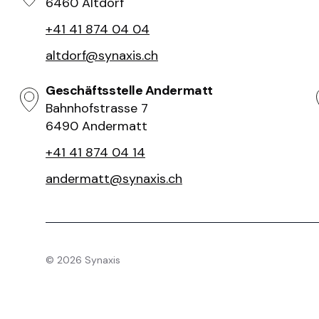
6460 Altdorf
+41 41 874 04 04
altdorf@synaxis.ch
Geschäftsstelle Andermatt
Bahnhofstrasse 7
6490 Andermatt
+41 41 874 04 14
andermatt@synaxis.ch
©
2026
Synaxis