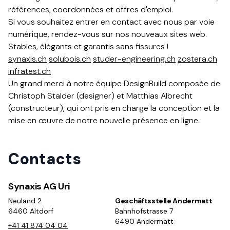
références, coordonnées et offres d'emploi.​​​​‌ ‍ ​‍​‍‌‍ ‌ ​‍‌‍‍‌‌‍‌ ‌‍‍‌‌‍ ‍​‍​‍​ ‍‍​‍​‍‌ ​ ‌‍​‌‌‍ ‍‌‍‍‌‌ ‌​‌ ‍‌​‍ ‍‌‍‍‌‌‍ ​‍​‍​‍ ​​‍​‍‌‍‍​‌ ​‍‌‍‌‌‌‍‌‍​‍​‍​ ‍‍​‍​‍‌‍‍​‌ ‌​‌ ‌​‌ ​​​ ‍‍​‍ ​‍ ‌‍ ​‌‍ ‌‍​ ‌‍​‌‌‍ ​‌‍‍​‌‍ ‌ ​ ‌ ‌​​ ‍‍​ ​ ​ ​ ​ ​ ​ ​ ​‍ ‌‍‍‌‌‍ ‍‌ ‌​‌‍‌‌‌‍ ‍‌ ‌​​‍ ‌‍‌‌‌‍‌​‌‍‍‌‌ ‌​​‍ ‌‍ ‌‌‍ ‌‍‌​‌‍‌‌​ ‌‌ ​​‌ ​‍‌‍‌‌‌ ​ ‌‍‌‌‌‍ ‍‌ ‌​‌‍​‌‌ ‌​‌‍‍‌‌‍ ‌‍ ‍​ ‍ ‌‍‍‌‌‍‌​​ ‌​ ‌​‌‍​‌​ ‌‍​ ​​​ ‌ ​ ​ ‌‍​ ‌‍​‌​‍ ‌‌‍​‍​ ‌​‌‍‌‌‌‍​ ​‍ ‌​ ‌​​ ‌‌‌‍‌​​ ​ ​‍ ‌​ ‍​​ ​‍​ ‌ ​ ​​​‍ ‌‌‍‌‌​ ​​​ ‍​‌‍‌‌‌‍‌‌‌‍​ ​ ‌​‌‍​‍​ ‌​​ ‌ ‌‍​‍‌‍‌​​ ‍ ‌ ‌​‌ ‍‌‌ ​​‌‍‌‌​ ‌‌‍ ‍‌‍‌‌‌ ‌ ‌ ​ ​ ‍ ‌ ​​‌‍​‌‌ ‌​‌‍‍​​ ‌‌ ​‍‌‍‍‌‌‍​ ‌‍‍​‌‌‌​‌‍‌‌‌ ‍​‌ ‌​​‍‌‌​ ‌‌‌​​‍‌‌ ‌‍‍ ‌‍‌‌‌ ‍‌​‍‌‌​ ​ ‌​‌​​‍‌‌​ ​ ‌​‌​​‍‌‌​ ​‍​ ​‍‌‍‌‍‌ ​‍​‍‌‌​ ​‍​ ​‍​‍‌‌​ ‌‌‌​‌​​‍ ‍‌ ‌‍‌‍​‌‌‍ ​‌ ‌‌‌‍‌‌​‍‌‌​ ‌‌‌​​‍‌‌ ‌‍‍ ‌‍‌‌‌ ‍‌​‍‌‌​ ​ ‌​‌​​‍‌‌​ ​ ‌​‌​​‍‌‌​ ​‍​ ​‍‌‍​‌‌‍‌‍​ ​‍‌‍‌‌​ ‌‍​ ​‍​ ‍​​ ‍‌​ ​‌​ ‌ ​ ​‍‌‍​‌​‍‌‌​ ​‍​ ​‍​‍‌‌​ ‌‌‌​‌​​‍ ‍‌‍​ ‌‍‍​‌‍‍‌‌‍ ​‌‍‌​‌ ​‍‌‍‌‌‌‍ ‍​‍‌‌​ ‌‌‌​​‍‌‌ ‌‍‍ ‌‍‌‌‌ ‍‌​‍‌‌​ ​ ‌​‌​​‍‌‌​ ​ ‌​‌​​‍‌‌​ ​‍​ ​‍‌‍‌​‌‍‌‌​ ‍‌‌‍​ ​ ‌ ​ ​​​ ‍​‌‍‌​​ ‌‌​ ‌​​ ​ ​ ‍​​‍‌‌​ ​‍​ ​‍​‍‌‌​ ‌‌‌​‌​​‍ ‍‌ ‌​‌‍‌‌‌ ‍​‌ ‌​​ ‌‍​‍‌‍​‌‌ ​ ‌‍‌‌‌‌‌‌‌ ​‍‌‍ ​​ ‌‌‍‍​‌ ‌​‌ ‌​‌ ​​​‍‌‌​ ​ ‌​​‌​‍‌‌​ ​‍‌​‌‍​‍‌‌​ ​‍‌​‌‍‌‍ ​‌‍ ‌‍​ ‌‍​‌‌‍ ​‌‍‍​‌‍ ‌ ​ ‌ ‌​​‍‌‌​ ​ ‌​​‌​ ​ ​ ​ ​ ​ ​ ​ ​‍‌‍‌‍‍‌‌‍‌​​ ‌​ ‌​‌‍​‌​ ‌‍​ ​​​ ‌ ​ ​ ‌‍​ ‌‍​‌​‍ ‌‌‍​‍​ ‌​‌‍‌‌‌‍​ ​‍ ‌​ ‌​​ ‌‌‌‍‌​​ ​ ​‍ ‌​ ‍​​ ​‍​ ‌ ​ ​​​‍ ‌‌‍‌‌​ ​​​ ‍​‌‍‌‌‌‍‌‌‌‍​ ​ ‌​‌‍​‍​ ‌​​ ‌ ‌‍​‍‌‍‌​​‍‌‍‌ ‌​‌ ‍‌‌ ​​‌‍‌‌​ ‌‌‍ ‍‌‍‌‌‌ ‌ ‌ ​ ​‍‌‍‌ ​​‌‍​‌‌ ‌​‌‍‍​​ ‌‌ ​‍‌‍‍‌‌‍​ ‌‍‍​‌‌‌​‌‍‌‌‌ ‍​‌ ‌​​‍‌‌​ ‌‌‌​​‍‌‌ ‌‍‍ ‌‍‌‌‌ ‍‌​‍‌‌​ ​ ‌​‌​​‍‌‌​ ​ ‌​‌​​‍‌‌​ ​‍​ ​‍‌‍‌‍‌ ​‍​‍‌‌​ ​‍​ ​‍​‍‌‌​ ‌‌‌​‌​​‍ ‍‌ ‌‍‌‍​‌‌‍ ​‌ ‌‌‌‍‌‌​‍‌‌​ ‌‌‌​​‍‌‌ ‌‍‍ ‌‍‌‌‌ ‍‌​‍‌‌​ ​ ‌​‌​​‍‌‌​ ​ ‌​‌​​‍‌‌​ ​‍​ ​‍‌‍​‌‌‍‌‍​ ​‍‌‍‌‌​ ‌‍​ ​‍​ ‍​​ ‍‌​ ​‌​ ‌ ​ ​‍‌‍​‌​‍‌‌​ ​‍​ ​‍​‍‌‌​ ‌‌‌​‌​​‍ ‍‌‍​ ‌‍‍​‌‍‍‌‌‍ ​‌‍‌​‌ ​‍‌‍‌‌‌‍ ‍​‍‌‌​ ‌‌‌​​‍‌‌ ‌‍‍ ‌‍‌‌‌ ‍‌​‍‌‌​ ​ ‌​‌​​‍‌‌​ ​ ‌​‌​​‍‌‌​ ​‍​ ​‍‌‍‌​‌‍‌‌​ ‍‌‌‍​ ​ ‌ ​ ​​​ ‍​‌‍‌​​ ‌‌​ ‌​​ ​ ​ ‍​​‍‌‌​ ​‍​ ​‍​‍‌‌​ ‌‌‌​‌​​‍ ‍‌ ‌​‌‍‌‌‌ ‍​‌ ‌​​‍‌‍‌ ​​‌‍‌‌‌ ​‍‌ ​ ‌ ​​‌‍‌‌‌‍​ ‌ ‌​‌‍‍‌‌ ‌‍‌‍‌‌​ ‌‌ ​​‌ ‌‌‌‍​‍‌‍ ​‌‍‍‌‌ ​ ‌‍‍​‌‍‌‌‌‍‌​​‍​‍‌ ‌
Si vous souhaitez entrer en contact avec nous par voie
numérique, rendez-vous sur nos nouveaux sites web.
Stables, élégants et garantis sans fissures !‌‍​​​​‌ ‍ ​‍​‍‌‍ ‌ ​‍‌‍‍‌‌‍‌ ‌‍‍‌‌‍ ‍​‍​‍​ ‍‍​‍​‍‌ ​ ‌‍​‌‌‍ ‍‌‍‍‌‌ ‌​‌ ‍‌​‍ ‍‌‍‍‌‌‍ ​‍​‍​‍ ​​‍​‍‌‍‍​‌ ​‍‌‍‌‌‌‍‌‍​‍​‍​ ‍‍​‍​‍‌‍‍​‌ ‌​‌ ‌​‌ ​​​ ‍‍​‍ ​‍ ‌‍ ​‌‍ ‌‍​ ‌‍​‌‌‍ ​‌‍‍​‌‍ ‌ ​ ‌ ‌​​ ‍‍​ ​ ​ ​ ​ ​ ​ ​ ​‍ ‌‍‍‌‌‍ ‍‌ ‌​‌‍‌‌‌‍ ‍‌ ‌​​‍ ‌‍‌‌‌‍‌​‌‍‍‌‌ ‌​​‍ ‌‍ ‌‌‍ ‌‍‌​‌‍‌‌​ ‌‌ ​​‌ ​‍‌‍‌‌‌ ​ ‌‍‌‌‌‍ ‍‌ ‌​‌‍​‌‌ ‌​‌‍‍‌‌‍ ‌‍ ‍​ ‍ ‌‍‍‌‌‍‌​​ ‌​ ‌​‌‍​‌​ ‌‍​ ​​​ ‌ ​ ​ ‌‍​ ‌‍​‌​‍ ‌‌‍​‍​ ‌​‌‍‌‌‌‍​ ​‍ ‌​ ‌​​ ‌‌‌‍‌​​ ​ ​‍ ‌​ ‍​​ ​‍​ ‌ ​ ​​​‍ ‌‌‍‌‌​ ​​​ ‍​‌‍‌‌‌‍‌‌‌‍​ ​ ‌​‌‍​‍​ ‌​​ ‌ ‌‍​‍‌‍‌​​ ‍ ‌ ‌​‌ ‍‌‌ ​​‌‍‌‌​ ‌‌‍ ‍‌‍‌‌‌ ‌ ‌ ​ ​ ‍ ‌ ​​‌‍​‌‌ ‌​‌‍‍​​ ‌‌ ​‍‌‍‍‌‌‍​ ‌‍‍​‌‌‌​‌‍‌‌‌ ‍​‌ ‌​​‍‌‌​ ‌‌‌​​‍‌‌ ‌‍‍ ‌‍‌‌‌ ‍‌​‍‌‌​ ​ ‌​‌​​‍‌‌​ ​ ‌​‌​​‍‌‌​ ​‍​ ​‍‌‍‌‍‌ ​‍​‍‌‌​ ​‍​ ​‍​‍‌‌​ ‌‌‌​‌​​‍ ‍‌ ‌‍‌‍​‌‌‍ ​‌ ‌‌‌‍‌‌​‍‌‌​ ‌‌‌​​‍‌‌ ‌‍‍ ‌‍‌‌‌ ‍‌​‍‌‌​ ​ ‌​‌​​‍‌‌​ ​ ‌​‌​​‍‌‌​ ​‍​ ​‍​ ‍‌​ ‌‍​ ​ ​ ‍‌‌‍‌​‌‍‌‍​ ​‌‌‍​ ‌‍​‍​ ​‌‌‍​‌​ ‍​​‍‌‌​ ​‍​ ​‍​‍‌‌​ ‌‌‌​‌​​‍ ‍‌‍​ ‌‍‍​‌‍‍‌‌‍ ​‌‍‌​‌ ​‍‌‍‌‌‌‍ ‍​‍‌‌​ ‌‌‌​​‍‌‌ ‌‍‍ ‌‍‌‌‌ ‍‌​‍‌‌​ ​ ‌​‌​​‍‌‌​ ​ ‌​‌​​‍‌‌​ ​‍​ ​‍​ ​ ​ ​​​ ‍​​ ‌‌‌‍​‍​ ​​‌‍​‌​ ‌‌​ ‌​​ ​ ​ ​‍‌‍‌​​‍‌‌​ ​‍​ ​‍​‍‌‌​ ‌‌‌​‌​​‍ ‍‌ ‌​‌‍‌‌‌ ‍​‌ ‌​​ ‌‍​‍‌‍​‌‌ ​ ‌‍‌‌‌‌‌‌‌ ​‍‌‍ ​​ ‌‌‍‍​‌ ‌​‌ ‌​‌ ​​​‍‌‌​ ​ ‌​​‌​‍‌‌​ ​‍‌​‌‍​‍‌‌​ ​‍‌​‌‍‌‍ ​‌‍ ‌‍​ ‌‍​‌‌‍ ​‌‍‍​‌‍ ‌ ​ ‌ ‌​​‍‌‌​ ​ ‌​​‌​ ​ ​ ​ ​ ​ ​ ​ ​‍‌‍‌‍‍‌‌‍‌​​ ‌​ ‌​‌‍​‌​ ‌‍​ ​​​ ‌ ​ ​ ‌‍​ ‌‍​‌​‍ ‌‌‍​‍​ ‌​‌‍‌‌‌‍​ ​‍ ‌​ ‌​​ ‌‌‌‍‌​​ ​ ​‍ ‌​ ‍​​ ​‍​ ‌ ​ ​​​‍ ‌‌‍‌‌​ ​​​ ‍​‌‍‌‌‌‍‌‌‌‍​ ​ ‌​‌‍​‍​ ‌​​ ‌ ‌‍​‍‌‍‌​​‍‌‍‌ ‌​‌ ‍‌‌ ​​‌‍‌‌​ ‌‌‍ ‍‌‍‌‌‌ ‌ ‌ ​ ​‍‌‍‌ ​​‌‍​‌‌ ‌​‌‍‍​​ ‌‌ ​‍‌‍‍‌‌‍​ ‌‍‍​‌‌‌​‌‍‌‌‌ ‍​‌ ‌​​‍‌‌​ ‌‌‌​​‍‌‌ ‌‍‍ ‌‍‌‌‌ ‍‌​‍‌‌​ ​ ‌​‌​​‍‌‌​ ​ ‌​‌​​‍‌‌​ ​‍​ ​‍‌‍‌‍‌ ​‍​‍‌‌​ ​‍​ ​‍​‍‌‌​ ‌‌‌​‌​​‍ ‍‌ ‌‍‌‍​‌‌‍ ​‌ ‌‌‌‍‌‌​‍‌‌​ ‌‌‌​​‍‌‌ ‌‍‍ ‌‍‌‌‌ ‍‌​‍‌‌​ ​ ‌​‌​​‍‌‌​ ​ ‌​‌​​‍‌‌​ ​‍​ ​‍​ ‍‌​ ‌‍​ ​ ​ ‍‌‌‍‌​‌‍‌‍​ ​‌‌‍​ ‌‍​‍​ ​‌‌‍​‌​ ‍​​‍‌‌​ ​‍​ ​‍​‍‌‌​ ‌‌‌​‌​​‍ ‍‌‍​ ‌‍‍​‌‍‍‌‌‍ ​‌‍‌​‌ ​‍‌‍‌‌‌‍ ‍​‍‌‌​ ‌‌‌​​‍‌‌ ‌‍‍ ‌‍‌‌‌ ‍‌​‍‌‌​ ​ ‌​‌​​‍‌‌​ ​ ‌​‌​​‍‌‌​ ​‍​ ​‍​ ​ ​ ​​​ ‍​​ ‌‌‌‍​‍​ ​​‌‍​‌​ ‌‌​ ‌​​ ​ ​ ​‍‌‍‌​​‍‌‌​ ​‍​ ​‍​‍‌‌​ ‌‌‌​‌​​‍ ‍‌ ‌​‌‍‌‌‌ ‍​‌ ‌​​‍‌‍‌ ​​‌‍‌‌‌ ​‍‌ ​ ‌ ​​‌‍‌‌‌‍​ ‌ ‌​‌‍‍‌‌ ‌‍‌‍‌‌​ ‌‌ ​​‌ ‌‌‌‍​‍‌‍ ​‌‍‍‌‌ ​ ‌‍‍​‌‍‌‌‌‍‌​​‍​‍‌ ‌
synaxis.ch​​​​‌ ‍ ​‍​‍‌‍ ‌ ​‍‌‍‍‌‌‍‌ ‌‍‍‌‌‍ ‍​‍​‍​ ‍‍​‍​‍‌ ​ ‌‍​‌‌‍ ‍‌‍‍‌‌ ‌​‌ ‍‌​‍ ‍‌‍‍‌‌‍ ​‍​‍​‍ ​​‍​‍‌‍‍​‌ ​‍‌‍‌‌‌‍‌‍​‍​‍​ ‍‍​‍​‍‌‍‍​‌ ‌​‌ ‌​‌ ​​​ ‍‍​‍ ​‍ ‌‍ ​‌‍ ‌‍​ ‌‍​‌‌‍ ​‌‍‍​‌‍ ‌ ​ ‌ ‌​​ ‍‍​ ​ ​ ​ ​ ​ ​ ​ ​‍ ‌‍‍‌‌‍ ‍‌ ‌​‌‍‌‌‌‍ ‍‌ ‌​​‍ ‌‍‌‌‌‍‌​‌‍‍‌‌ ‌​​‍ ‌‍ ‌‌‍ ‌‍‌​‌‍‌‌​ ‌‌ ​​‌ ​‍‌‍‌‌‌ ​ ‌‍‌‌‌‍ ‍‌ ‌​‌‍​‌‌ ‌​‌‍‍‌‌‍ ‌‍ ‍​ ‍ ‌‍‍‌‌‍‌​​ ‌​ ‌​‌‍​‌​ ‌‍​ ​​​ ‌ ​ ​ ‌‍​ ‌‍​‌​‍ ‌‌‍​‍​ ‌​‌‍‌‌‌‍​ ​‍ ‌​ ‌​​ ‌‌‌‍‌​​ ​ ​‍ ‌​ ‍​​ ​‍​ ‌ ​ ​​​‍ ‌‌‍‌‌​ ​​​ ‍​‌‍‌‌‌‍‌‌‌‍​ ​ ‌​‌‍​‍​ ‌​​ ‌ ‌‍​‍‌‍‌​​ ‍ ‌ ‌​‌ ‍‌‌ ​​‌‍‌‌​ ‌‌‍ ‍‌‍‌‌‌ ‌ ‌ ​ ​ ‍ ‌ ​​‌‍​‌‌ ‌​‌‍‍​​ ‌‌ ​‍‌‍‍‌‌‍​ ‌‍‍​‌‌‌​‌‍‌‌‌ ‍​‌ ‌​​‍‌‌​ ‌‌‌​​‍‌‌ ‌‍‍ ‌‍‌‌‌ ‍‌​‍‌‌​ ​ ‌​‌​​‍‌‌​ ​ ‌​‌​​‍‌‌​ ​‍​ ​‍‌‍‌‍‌ ​‍​‍‌‌​ ​‍​ ​‍​‍‌‌​ ‌‌‌​‌​​‍ ‍‌ ‌‍‌‍​‌‌‍ ​‌ ‌‌‌‍‌‌​‍‌‌​ ‌‌‌​​‍‌‌ ‌‍‍ ‌‍‌‌‌ ‍‌​‍‌‌​ ​ ‌​‌​​‍‌‌​ ​ ‌​‌​​‍‌‌​ ​‍​ ​‍​ ​ ​ ​‍​ ​‍​ ​ ​ ​‌‌‍‌‌​ ‌‌​ ‍‌​ ‌‍​ ‌ ​ ​​‌‍‌‍​‍‌‌​ ​‍​ ​‍​‍‌‌​ ‌‌‌​‌​​‍ ‍‌‍​ ‌‍‍​‌‍‍‌‌‍ ​‌‍‌​‌ ​‍‌‍‌‌‌‍ ‍​‍‌‌​ ‌‌‌​​‍‌‌ ‌‍‍ ‌‍‌‌‌ ‍‌​‍‌‌​ ​ ‌​‌​​‍‌‌​ ​ ‌​‌​​‍‌‌​ ​‍​ ​‍​ ​​​ ‌‌​ ‌‍​ ​ ‌‍‌‌‌‍‌‌​ ​‍​ ‌​​ ​​​ ‍​​ ​ ​ ‌ ​‍‌‌​ ​‍​ ​‍​‍‌‌​ ‌‌‌​‌​​‍ ‍‌ ‌​‌‍‌‌‌ ‍​‌ ‌​​ ‌‍​‍‌‍​‌‌ ​ ‌‍‌‌‌‌‌‌‌ ​‍‌‍ ​​ ‌‌‍‍​‌ ‌​‌ ‌​‌ ​​​‍‌‌​ ​ ‌​​‌​‍‌‌​ ​‍‌​‌‍​‍‌‌​ ​‍‌​‌‍‌‍ ​‌‍ ‌‍​ ‌‍​‌‌‍ ​‌‍‍​‌‍ ‌ ​ ‌ ‌​​‍‌‌​ ​ ‌​​‌​ ​ ​ ​ ​ ​ ​ ​ ​‍‌‍‌‍‍‌‌‍‌​​ ‌​ ‌​‌‍​‌​ ‌‍​ ​​​ ‌ ​ ​ ‌‍​ ‌‍​‌​‍ ‌‌‍​‍​ ‌​‌‍‌‌‌‍​ ​‍ ‌​ ‌​​ ‌‌‌‍‌​​ ​ ​‍ ‌​ ‍​​ ​‍​ ‌ ​ ​​​‍ ‌‌‍‌‌​ ​​​ ‍​‌‍‌‌‌‍‌‌‌‍​ ​ ‌​‌‍​‍​ ‌​​ ‌ ‌‍​‍‌‍‌​​‍‌‍‌ ‌​‌ ‍‌‌ ​​‌‍‌‌​ ‌‌‍ ‍‌‍‌‌‌ ‌ ‌ ​ ​‍‌‍‌ ​​‌‍​‌‌ ‌​‌‍‍​​ ‌‌ ​‍‌‍‍‌‌‍​ ‌‍‍​‌‌‌​‌‍‌‌‌ ‍​‌ ‌​​‍‌‌​ ‌‌‌​​‍‌‌ ‌‍‍ ‌‍‌‌‌ ‍‌​‍‌‌​ ​ ‌​‌​​‍‌‌​ ​ ‌​‌​​‍‌‌​ ​‍​ ​‍‌‍‌‍‌ ​‍​‍‌‌​ ​‍​ ​‍​‍‌‌​ ‌‌‌​‌​​‍ ‍‌ ‌‍‌‍​‌‌‍ ​‌ ‌‌‌‍‌‌​‍‌‌​ ‌‌‌​​‍‌‌ ‌‍‍ ‌‍‌‌‌ ‍‌​‍‌‌​ ​ ‌​‌​​‍‌‌​ ​ ‌​‌​​‍‌‌​ ​‍​ ​‍​ ​ ​ ​‍​ ​‍​ ​ ​ ​‌‌‍‌‌​ ‌‌​ ‍‌​ ‌‍​ ‌ ​ ​​‌‍‌‍​‍‌‌​ ​‍​ ​‍​‍‌‌​ ‌‌‌​‌​​‍ ‍‌‍​ ‌‍‍​‌‍‍‌‌‍ ​‌‍‌​‌ ​‍‌‍‌‌‌‍ ‍​‍‌‌​ ‌‌‌​​‍‌‌ ‌‍‍ ‌‍‌‌‌ ‍‌​‍‌‌​ ​ ‌​‌​​‍‌‌​ ​ ‌​‌​​‍‌‌​ ​‍​ ​‍​ ​​​ ‌‌​ ‌‍​ ​ ‌‍‌‌‌‍‌‌​ ​‍​ ‌​​ ​​​ ‍​​ ​ ​ ‌ ​‍‌‌​ ​‍​ ​‍​‍‌‌​ ‌‌‌​‌​​‍ ‍‌ ‌​‌‍‌‌‌ ‍​‌ ‌​​‍‌‍‌ ​​‌‍‌‌‌ ​‍‌ ​ ‌ ​​‌‍‌‌‌‍​ ‌ ‌​‌‍‍‌‌ ‌‍‌‍‌‌​ ‌‌ ​​‌ ‌‌‌‍​‍‌‍ ​‌‍‍‌‌ ​ ‌‍‍​‌‍‌‌‌‍‌​​‍​‍‌ ‌
​​​​‌ ‍ ​‍​‍‌‍ ‌ ​‍‌‍‍‌‌‍‌ ‌‍‍‌‌‍ ‍​‍​‍​ ‍‍​‍​‍‌ ​ ‌‍​‌‌‍ ‍‌‍‍‌‌ ‌​‌ ‍‌​‍ ‍‌‍‍‌‌‍ ​‍​‍​‍ ​​‍​‍‌‍‍​‌ ​‍‌‍‌‌‌‍‌‍​‍​‍​ ‍‍​‍​‍‌‍‍​‌ ‌​‌ ‌​‌ ​​​ ‍‍​‍ ​‍ ‌‍ ​‌‍ ‌‍​ ‌‍​‌‌‍ ​‌‍‍​‌‍ ‌ ​ ‌ ‌​​ ‍‍​ ​ ​ ​ ​ ​ ​ ​ ​‍ ‌‍‍‌‌‍ ‍‌ ‌​‌‍‌‌‌‍ ‍‌ ‌​​‍ ‌‍‌‌‌‍‌​‌‍‍‌‌ ‌​​‍ ‌‍ ‌‌‍ ‌‍‌​‌‍‌‌​ ‌‌ ​​‌ ​‍‌‍‌‌‌ ​ ‌‍‌‌‌‍ ‍‌ ‌​‌‍​‌‌ ‌​‌‍‍‌‌‍ ‌‍ ‍​ ‍ ‌‍‍‌‌‍‌​​ ‌​ ‌​‌‍​‌​ ‌‍​ ​​​ ‌ ​ ​ ‌‍​ ‌‍​‌​‍ ‌‌‍​‍​ ‌​‌‍‌‌‌‍​ ​‍ ‌​ ‌​​ ‌‌‌‍‌​​ ​ ​‍ ‌​ ‍​​ ​‍​ ‌ ​ ​​​‍ ‌‌‍‌‌​ ​​​ ‍​‌‍‌‌‌‍‌‌‌‍​ ​ ‌​‌‍​‍​ ‌​​ ‌ ‌‍​‍‌‍‌​​ ‍ ‌ ‌​‌ ‍‌‌ ​​‌‍‌‌​ ‌‌‍ ‍‌‍‌‌‌ ‌ ‌ ​ ​ ‍ ‌ ​​‌‍​‌‌ ‌​‌‍‍​​ ‌‌ ​‍‌‍‍‌‌‍​ ‌‍‍​‌‌‌​‌‍‌‌‌ ‍​‌ ‌​​‍‌‌​ ‌‌‌​​‍‌‌ ‌‍‍ ‌‍‌‌‌ ‍‌​‍‌‌​ ​ ‌​‌​​‍‌‌​ ​ ‌​‌​​‍‌‌​ ​‍​ ​‍‌‍‌‍‌ ​‍​‍‌‌​ ​‍​ ​‍​‍‌‌​ ‌‌‌​‌​​‍ ‍‌ ‌‍‌‍​‌‌‍ ​‌ ‌‌‌‍‌‌​‍‌‌​ ‌‌‌​​‍‌‌ ‌‍‍ ‌‍‌‌‌ ‍‌​‍‌‌​ ​ ‌​‌​​‍‌‌​ ​ ‌​‌​​‍‌‌​ ​‍​ ​‍​ ​ ​ ​‍​ ​‍​ ​ ​ ​‌‌‍‌‌​ ‌‌​ ‍‌​ ‌‍​ ‌ ​ ​​‌‍‌‍​‍‌‌​ ​‍​ ​‍​‍‌‌​ ‌‌‌​‌​​‍ ‍‌‍​ ‌‍‍​‌‍‍‌‌‍ ​‌‍‌​‌ ​‍‌‍‌‌‌‍ ‍​‍‌‌​ ‌‌‌​​‍‌‌ ‌‍‍ ‌‍‌‌‌ ‍‌​‍‌‌​ ​ ‌​‌​​‍‌‌​ ​ ‌​‌​​‍‌‌​ ​‍​ ​‍​ ‌ ‌‍​‌​ ​‌‌‍‌‍​ ​​​ ​‍​ ‍‌‌‍‌‍​ ​‍​ ‌‌‌‍​ ‌‍​‍​‍‌‌​ ​‍​ ​‍​‍‌‌​ ‌‌‌​‌​​‍ ‍‌ ‌​‌‍‌‌‌ ‍​‌ ‌​​ ‌‍​‍‌‍​‌‌ ​ ‌‍‌‌‌‌‌‌‌ ​‍‌‍ ​​ ‌‌‍‍​‌ ‌​‌ ‌​‌ ​​​‍‌‌​ ​ ‌​​‌​‍‌‌​ ​‍‌​‌‍​‍‌‌​ ​‍‌​‌‍‌‍ ​‌‍ ‌‍​ ‌‍​‌‌‍ ​‌‍‍​‌‍ ‌ ​ ‌ ‌​​‍‌‌​ ​ ‌​​‌​ ​ ​ ​ ​ ​ ​ ​ ​‍‌‍‌‍‍‌‌‍‌​​ ‌​ ‌​‌‍​‌​ ‌‍​ ​​​ ‌ ​ ​ ‌‍​ ‌‍​‌​‍ ‌‌‍​‍​ ‌​‌‍‌‌‌‍​ ​‍ ‌​ ‌​​ ‌‌‌‍‌​​ ​ ​‍ ‌​ ‍​​ ​‍​ ‌ ​ ​​​‍ ‌‌‍‌‌​ ​​​ ‍​‌‍‌‌‌‍‌‌‌‍​ ​ ‌​‌‍​‍​ ‌​​ ‌ ‌‍​‍‌‍‌​​‍‌‍‌ ‌​‌ ‍‌‌ ​​‌‍‌‌​ ‌‌‍ ‍‌‍‌‌‌ ‌ ‌ ​ ​‍‌‍‌ ​​‌‍​‌‌ ‌​‌‍‍​​ ‌‌ ​‍‌‍‍‌‌‍​ ‌‍‍​‌‌‌​‌‍‌‌‌ ‍​‌ ‌​​‍‌‌​ ‌‌‌​​‍‌‌ ‌‍‍ ‌‍‌‌‌ ‍‌​‍‌‌​ ​ ‌​‌​​‍‌‌​ ​ ‌​‌​​‍‌‌​ ​‍​ ​‍‌‍‌‍‌ ​‍​‍‌‌​ ​‍​ ​‍​‍‌‌​ ‌‌‌​‌​​‍ ‍‌ ‌‍‌‍​‌‌‍ ​‌ ‌‌‌‍‌‌​‍‌‌​ ‌‌‌​​‍‌‌ ‌‍‍ ‌‍‌‌‌ ‍‌​‍‌‌​ ​ ‌​‌​​‍‌‌​ ​ ‌​‌​​‍‌‌​ ​‍​ ​‍​ ​ ​ ​‍​ ​‍​ ​ ​ ​‌‌‍‌‌​ ‌‌​ ‍‌​ ‌‍​ ‌ ​ ​​‌‍‌‍​‍‌‌​ ​‍​ ​‍​‍‌‌​ ‌‌‌​‌​​‍ ‍‌‍​ ‌‍‍​‌‍‍‌‌‍ ​‌‍‌​‌ ​‍‌‍‌‌‌‍ ‍​‍‌‌​ ‌‌‌​​‍‌‌ ‌‍‍ ‌‍‌‌‌ ‍‌​‍‌‌​ ​ ‌​‌​​‍‌‌​ ​ ‌​‌​​‍‌‌​ ​‍​ ​‍​ ‌ ‌‍​‌​ ​‌‌‍‌‍​ ​​​ ​‍​ ‍‌‌‍‌‍​ ​‍​ ‌‌‌‍​ ‌‍​‍​‍‌‌​ ​‍​ ​‍​‍‌‌​ ‌‌‌​‌​​‍ ‍‌ ‌​‌‍‌‌‌ ‍​‌ ‌​​‍‌‍‌ ​​‌‍‌‌‌ ​‍‌ ​ ‌ ​​‌‍‌‌‌‍​ ‌ ‌​‌‍‍‌‌ ‌‍‌‍‌‌​ ‌‌ ​​‌ ‌‌‌‍​‍‌‍ ​‌‍‍‌‌ ​ ‌‍‍​‌‍‌‌‌‍‌​​‍​‍‌ ‌
solubois.ch​​​​‌ ‍ ​‍​‍‌‍ ‌ ​‍‌‍‍‌‌‍‌ ‌‍‍‌‌‍ ‍​‍​‍​ ‍‍​‍​‍‌ ​ ‌‍​‌‌‍ ‍‌‍‍‌‌ ‌​‌ ‍‌​‍ ‍‌‍‍‌‌‍ ​‍​‍​‍ ​​‍​‍‌‍‍​‌ ​‍‌‍‌‌‌‍‌‍​‍​‍​ ‍‍​‍​‍‌‍‍​‌ ‌​‌ ‌​‌ ​​​ ‍‍​‍ ​‍ ‌‍ ​‌‍ ‌‍​ ‌‍​‌‌‍ ​‌‍‍​‌‍ ‌ ​ ‌ ‌​​ ‍‍​ ​ ​ ​ ​ ​ ​ ​ ​‍ ‌‍‍‌‌‍ ‍‌ ‌​‌‍‌‌‌‍ ‍‌ ‌​​‍ ‌‍‌‌‌‍‌​‌‍‍‌‌ ‌​​‍ ‌‍ ‌‌‍ ‌‍‌​‌‍‌‌​ ‌‌ ​​‌ ​‍‌‍‌‌‌ ​ ‌‍‌‌‌‍ ‍‌ ‌​‌‍​‌‌ ‌​‌‍‍‌‌‍ ‌‍ ‍​ ‍ ‌‍‍‌‌‍‌​​ ‌​ ‌​‌‍​‌​ ‌‍​ ​​​ ‌ ​ ​ ‌‍​ ‌‍​‌​‍ ‌‌‍​‍​ ‌​‌‍‌‌‌‍​ ​‍ ‌​ ‌​​ ‌‌‌‍‌​​ ​ ​‍ ‌​ ‍​​ ​‍​ ‌ ​ ​​​‍ ‌‌‍‌‌​ ​​​ ‍​‌‍‌‌‌‍‌‌‌‍​ ​ ‌​‌‍​‍​ ‌​​ ‌ ‌‍​‍‌‍‌​​ ‍ ‌ ‌​‌ ‍‌‌ ​​‌‍‌‌​ ‌‌‍ ‍‌‍‌‌‌ ‌ ‌ ​ ​ ‍ ‌ ​​‌‍​‌‌ ‌​‌‍‍​​ ‌‌ ​‍‌‍‍‌‌‍​ ‌‍‍​‌‌‌​‌‍‌‌‌ ‍​‌ ‌​​‍‌‌​ ‌‌‌​​‍‌‌ ‌‍‍ ‌‍‌‌‌ ‍‌​‍‌‌​ ​ ‌​‌​​‍‌‌​ ​ ‌​‌​​‍‌‌​ ​‍​ ​‍‌‍‌‍‌ ​‍​‍‌‌​ ​‍​ ​‍​‍‌‌​ ‌‌‌​‌​​‍ ‍‌ ‌‍‌‍​‌‌‍ ​‌ ‌‌‌‍‌‌​‍‌‌​ ‌‌‌​​‍‌‌ ‌‍‍ ‌‍‌‌‌ ‍‌​‍‌‌​ ​ ‌​‌​​‍‌‌​ ​ ‌​‌​​‍‌‌​ ​‍​ ​‍​ ​ ​ ​‍​ ​‍​ ​ ​ ​‌‌‍‌‌​ ‌‌​ ‍‌​ ‌‍​ ‌ ​ ​​‌‍‌‍​‍‌‌​ ​‍​ ​‍​‍‌‌​ ‌‌‌​‌​​‍ ‍‌‍​ ‌‍‍​‌‍‍‌‌‍ ​‌‍‌​‌ ​‍‌‍‌‌‌‍ ‍​‍‌‌​ ‌‌‌​​‍‌‌ ‌‍‍ ‌‍‌‌‌ ‍‌​‍‌‌​ ​ ‌​‌​​‍‌‌​ ​ ‌​‌​​‍‌‌​ ​‍​ ​‍‌‍​ ​ ‌‌‌‍‌‍‌‍​ ​ ‌​‌‍​‌​ ​ ​ ​‌‌‍​‌‌‍‌‌‌‍​‍​ ​‌​‍‌‌​ ​‍​ ​‍​‍‌‌​ ‌‌‌​‌​​‍ ‍‌ ‌​‌‍‌‌‌ ‍​‌ ‌​​ ‌‍​‍‌‍​‌‌ ​ ‌‍‌‌‌‌‌‌‌ ​‍‌‍ ​​ ‌‌‍‍​‌ ‌​‌ ‌​‌ ​​​‍‌‌​ ​ ‌​​‌​‍‌‌​ ​‍‌​‌‍​‍‌‌​ ​‍‌​‌‍‌‍ ​‌‍ ‌‍​ ‌‍​‌‌‍ ​‌‍‍​‌‍ ‌ ​ ‌ ‌​​‍‌‌​ ​ ‌​​‌​ ​ ​ ​ ​ ​ ​ ​ ​‍‌‍‌‍‍‌‌‍‌​​ ‌​ ‌​‌‍​‌​ ‌‍​ ​​​ ‌ ​ ​ ‌‍​ ‌‍​‌​‍ ‌‌‍​‍​ ‌​‌‍‌‌‌‍​ ​‍ ‌​ ‌​​ ‌‌‌‍‌​​ ​ ​‍ ‌​ ‍​​ ​‍​ ‌ ​ ​​​‍ ‌‌‍‌‌​ ​​​ ‍​‌‍‌‌‌‍‌‌‌‍​ ​ ‌​‌‍​‍​ ‌​​ ‌ ‌‍​‍‌‍‌​​‍‌‍‌ ‌​‌ ‍‌‌ ​​‌‍‌‌​ ‌‌‍ ‍‌‍‌‌‌ ‌ ‌ ​ ​‍‌‍‌ ​​‌‍​‌‌ ‌​‌‍‍​​ ‌‌ ​‍‌‍‍‌‌‍​ ‌‍‍​‌‌‌​‌‍‌‌‌ ‍​‌ ‌​​‍‌‌​ ‌‌‌​​‍‌‌ ‌‍‍ ‌‍‌‌‌ ‍‌​‍‌‌​ ​ ‌​‌​​‍‌‌​ ​ ‌​‌​​‍‌‌​ ​‍​ ​‍‌‍‌‍‌ ​‍​‍‌‌​ ​‍​ ​‍​‍‌‌​ ‌‌‌​‌​​‍ ‍‌ ‌‍‌‍​‌‌‍ ​‌ ‌‌‌‍‌‌​‍‌‌​ ‌‌‌​​‍‌‌ ‌‍‍ ‌‍‌‌‌ ‍‌​‍‌‌​ ​ ‌​‌​​‍‌‌​ ​ ‌​‌​​‍‌‌​ ​‍​ ​‍​ ​ ​ ​‍​ ​‍​ ​ ​ ​‌‌‍‌‌​ ‌‌​ ‍‌​ ‌‍​ ‌ ​ ​​‌‍‌‍​‍‌‌​ ​‍​ ​‍​‍‌‌​ ‌‌‌​‌​​‍ ‍‌‍​ ‌‍‍​‌‍‍‌‌‍ ​‌‍‌​‌ ​‍‌‍‌‌‌‍ ‍​‍‌‌​ ‌‌‌​​‍‌‌ ‌‍‍ ‌‍‌‌‌ ‍‌​‍‌‌​ ​ ‌​‌​​‍‌‌​ ​ ‌​‌​​‍‌‌​ ​‍​ ​‍‌‍​ ​ ‌‌‌‍‌‍‌‍​ ​ ‌​‌‍​‌​ ​ ​ ​‌‌‍​‌‌‍‌‌‌‍​‍​ ​‌​‍‌‌​ ​‍​ ​‍​‍‌‌​ ‌‌‌​‌​​‍ ‍‌ ‌​‌‍‌‌‌ ‍​‌ ‌​​‍‌‍‌ ​​‌‍‌‌‌ ​‍‌ ​ ‌ ​​‌‍‌‌‌‍​ ‌ ‌​‌‍‍‌‌ ‌‍‌‍‌‌​ ‌‌ ​​‌ ‌‌‌‍​‍‌‍ ​‌‍‍‌‌ ​ ‌‍‍​‌‍‌‌‌‍‌​​‍​‍‌ ‌
​​​​‌ ‍ ​‍​‍‌‍ ‌ ​‍‌‍‍‌‌‍‌ ‌‍‍‌‌‍ ‍​‍​‍​ ‍‍​‍​‍‌ ​ ‌‍​‌‌‍ ‍‌‍‍‌‌ ‌​‌ ‍‌​‍ ‍‌‍‍‌‌‍ ​‍​‍​‍ ​​‍​‍‌‍‍​‌ ​‍‌‍‌‌‌‍‌‍​‍​‍​ ‍‍​‍​‍‌‍‍​‌ ‌​‌ ‌​‌ ​​​ ‍‍​‍ ​‍ ‌‍ ​‌‍ ‌‍​ ‌‍​‌‌‍ ​‌‍‍​‌‍ ‌ ​ ‌ ‌​​ ‍‍​ ​ ​ ​ ​ ​ ​ ​ ​‍ ‌‍‍‌‌‍ ‍‌ ‌​‌‍‌‌‌‍ ‍‌ ‌​​‍ ‌‍‌‌‌‍‌​‌‍‍‌‌ ‌​​‍ ‌‍ ‌‌‍ ‌‍‌​‌‍‌‌​ ‌‌ ​​‌ ​‍‌‍‌‌‌ ​ ‌‍‌‌‌‍ ‍‌ ‌​‌‍​‌‌ ‌​‌‍‍‌‌‍ ‌‍ ‍​ ‍ ‌‍‍‌‌‍‌​​ ‌​ ‌​‌‍​‌​ ‌‍​ ​​​ ‌ ​ ​ ‌‍​ ‌‍​‌​‍ ‌‌‍​‍​ ‌​‌‍‌‌‌‍​ ​‍ ‌​ ‌​​ ‌‌‌‍‌​​ ​ ​‍ ‌​ ‍​​ ​‍​ ‌ ​ ​​​‍ ‌‌‍‌‌​ ​​​ ‍​‌‍‌‌‌‍‌‌‌‍​ ​ ‌​‌‍​‍​ ‌​​ ‌ ‌‍​‍‌‍‌​​ ‍ ‌ ‌​‌ ‍‌‌ ​​‌‍‌‌​ ‌‌‍ ‍‌‍‌‌‌ ‌ ‌ ​ ​ ‍ ‌ ​​‌‍​‌‌ ‌​‌‍‍​​ ‌‌ ​‍‌‍‍‌‌‍​ ‌‍‍​‌‌‌​‌‍‌‌‌ ‍​‌ ‌​​‍‌‌​ ‌‌‌​​‍‌‌ ‌‍‍ ‌‍‌‌‌ ‍‌​‍‌‌​ ​ ‌​‌​​‍‌‌​ ​ ‌​‌​​‍‌‌​ ​‍​ ​‍‌‍‌‍‌ ​‍​‍‌‌​ ​‍​ ​‍​‍‌‌​ ‌‌‌​‌​​‍ ‍‌ ‌‍‌‍​‌‌‍ ​‌ ‌‌‌‍‌‌​‍‌‌​ ‌‌‌​​‍‌‌ ‌‍‍ ‌‍‌‌‌ ‍‌​‍‌‌​ ​ ‌​‌​​‍‌‌​ ​ ‌​‌​​‍‌‌​ ​‍​ ​‍​ ​ ​ ​‍​ ​‍​ ​ ​ ​‌‌‍‌‌​ ‌‌​ ‍‌​ ‌‍​ ‌ ​ ​​‌‍‌‍​‍‌‌​ ​‍​ ​‍​‍‌‌​ ‌‌‌​‌​​‍ ‍‌‍​ ‌‍‍​‌‍‍‌‌‍ ​‌‍‌​‌ ​‍‌‍‌‌‌‍ ‍​‍‌‌​ ‌‌‌​​‍‌‌ ‌‍‍ ‌‍‌‌‌ ‍‌​‍‌‌​ ​ ‌​‌​​‍‌‌​ ​ ‌​‌​​‍‌‌​ ​‍​ ​‍​ ‍​​ ‌‍‌‍​‌​ ‍‌‌‍‌‍​ ‌ ​ ‌​​ ‍​‌‍‌‍‌‍‌‍​ ​ ‌‍​‌​‍‌‌​ ​‍​ ​‍​‍‌‌​ ‌‌‌​‌​​‍ ‍‌ ‌​‌‍‌‌‌ ‍​‌ ‌​​ ‌‍​‍‌‍​‌‌ ​ ‌‍‌‌‌‌‌‌‌ ​‍‌‍ ​​ ‌‌‍‍​‌ ‌​‌ ‌​‌ ​​​‍‌‌​ ​ ‌​​‌​‍‌‌​ ​‍‌​‌‍​‍‌‌​ ​‍‌​‌‍‌‍ ​‌‍ ‌‍​ ‌‍​‌‌‍ ​‌‍‍​‌‍ ‌ ​ ‌ ‌​​‍‌‌​ ​ ‌​​‌​ ​ ​ ​ ​ ​ ​ ​ ​‍‌‍‌‍‍‌‌‍‌​​ ‌​ ‌​‌‍​‌​ ‌‍​ ​​​ ‌ ​ ​ ‌‍​ ‌‍​‌​‍ ‌‌‍​‍​ ‌​‌‍‌‌‌‍​ ​‍ ‌​ ‌​​ ‌‌‌‍‌​​ ​ ​‍ ‌​ ‍​​ ​‍​ ‌ ​ ​​​‍ ‌‌‍‌‌​ ​​​ ‍​‌‍‌‌‌‍‌‌‌‍​ ​ ‌​‌‍​‍​ ‌​​ ‌ ‌‍​‍‌‍‌​​‍‌‍‌ ‌​‌ ‍‌‌ ​​‌‍‌‌​ ‌‌‍ ‍‌‍‌‌‌ ‌ ‌ ​ ​‍‌‍‌ ​​‌‍​‌‌ ‌​‌‍‍​​ ‌‌ ​‍‌‍‍‌‌‍​ ‌‍‍​‌‌‌​‌‍‌‌‌ ‍​‌ ‌​​‍‌‌​ ‌‌‌​​‍‌‌ ‌‍‍ ‌‍‌‌‌ ‍‌​‍‌‌​ ​ ‌​‌​​‍‌‌​ ​ ‌​‌​​‍‌‌​ ​‍​ ​‍‌‍‌‍‌ ​‍​‍‌‌​ ​‍​ ​‍​‍‌‌​ ‌‌‌​‌​​‍ ‍‌ ‌‍‌‍​‌‌‍ ​‌ ‌‌‌‍‌‌​‍‌‌​ ‌‌‌​​‍‌‌ ‌‍‍ ‌‍‌‌‌ ‍‌​‍‌‌​ ​ ‌​‌​​‍‌‌​ ​ ‌​‌​​‍‌‌​ ​‍​ ​‍​ ​ ​ ​‍​ ​‍​ ​ ​ ​‌‌‍‌‌​ ‌‌​ ‍‌​ ‌‍​ ‌ ​ ​​‌‍‌‍​‍‌‌​ ​‍​ ​‍​‍‌‌​ ‌‌‌​‌​​‍ ‍‌‍​ ‌‍‍​‌‍‍‌‌‍ ​‌‍‌​‌ ​‍‌‍‌‌‌‍ ‍​‍‌‌​ ‌‌‌​​‍‌‌ ‌‍‍ ‌‍‌‌‌ ‍‌​‍‌‌​ ​ ‌​‌​​‍‌‌​ ​ ‌​‌​​‍‌‌​ ​‍​ ​‍​ ‍​​ ‌‍‌‍​‌​ ‍‌‌‍‌‍​ ‌ ​ ‌​​ ‍​‌‍‌‍‌‍‌‍​ ​ ‌‍​‌​‍‌‌​ ​‍​ ​‍​‍‌‌​ ‌‌‌​‌​​‍ ‍‌ ‌​‌‍‌‌‌ ‍​‌ ‌​​‍‌‍‌ ​​‌‍‌‌‌ ​‍‌ ​ ‌ ​​‌‍‌‌‌‍​ ‌ ‌​‌‍‍‌‌ ‌‍‌‍‌‌​ ‌‌ ​​‌ ‌‌‌‍​‍‌‍ ​‌‍‍‌‌ ​ ‌‍‍​‌‍‌‌‌‍‌​​‍​‍‌ ‌
studer-engineering.ch​​​​‌ ‍ ​‍​‍‌‍ ‌ ​‍‌‍‍‌‌‍‌ ‌‍‍‌‌‍ ‍​‍​‍​ ‍‍​‍​‍‌ ​ ‌‍​‌‌‍ ‍‌‍‍‌‌ ‌​‌ ‍‌​‍ ‍‌‍‍‌‌‍ ​‍​‍​‍ ​​‍​‍‌‍‍​‌ ​‍‌‍‌‌‌‍‌‍​‍​‍​ ‍‍​‍​‍‌‍‍​‌ ‌​‌ ‌​‌ ​​​ ‍‍​‍ ​‍ ‌‍ ​‌‍ ‌‍​ ‌‍​‌‌‍ ​‌‍‍​‌‍ ‌ ​ ‌ ‌​​ ‍‍​ ​ ​ ​ ​ ​ ​ ​ ​‍ ‌‍‍‌‌‍ ‍‌ ‌​‌‍‌‌‌‍ ‍‌ ‌​​‍ ‌‍‌‌‌‍‌​‌‍‍‌‌ ‌​​‍ ‌‍ ‌‌‍ ‌‍‌​‌‍‌‌​ ‌‌ ​​‌ ​‍‌‍‌‌‌ ​ ‌‍‌‌‌‍ ‍‌ ‌​‌‍​‌‌ ‌​‌‍‍‌‌‍ ‌‍ ‍​ ‍ ‌‍‍‌‌‍‌​​ ‌​ ‌​‌‍​‌​ ‌‍​ ​​​ ‌ ​ ​ ‌‍​ ‌‍​‌​‍ ‌‌‍​‍​ ‌​‌‍‌‌‌‍​ ​‍ ‌​ ‌​​ ‌‌‌‍‌​​ ​ ​‍ ‌​ ‍​​ ​‍​ ‌ ​ ​​​‍ ‌‌‍‌‌​ ​​​ ‍​‌‍‌‌‌‍‌‌‌‍​ ​ ‌​‌‍​‍​ ‌​​ ‌ ‌‍​‍‌‍‌​​ ‍ ‌ ‌​‌ ‍‌‌ ​​‌‍‌‌​ ‌‌‍ ‍‌‍‌‌‌ ‌ ‌ ​ ​ ‍ ‌ ​​‌‍​‌‌ ‌​‌‍‍​​ ‌‌ ​‍‌‍‍‌‌‍​ ‌‍‍​‌‌‌​‌‍‌‌‌ ‍​‌ ‌​​‍‌‌​ ‌‌‌​​‍‌‌ ‌‍‍ ‌‍‌‌‌ ‍‌​‍‌‌​ ​ ‌​‌​​‍‌‌​ ​ ‌​‌​​‍‌‌​ ​‍​ ​‍‌‍‌‍‌ ​‍​‍‌‌​ ​‍​ ​‍​‍‌‌​ ‌‌‌​‌​​‍ ‍‌ ‌‍‌‍​‌‌‍ ​‌ ‌‌‌‍‌‌​‍‌‌​ ‌‌‌​​‍‌‌ ‌‍‍ ‌‍‌‌‌ ‍‌​‍‌‌​ ​ ‌​‌​​‍‌‌​ ​ ‌​‌​​‍‌‌​ ​‍​ ​‍​ ​ ​ ​‍​ ​‍​ ​ ​ ​‌‌‍‌‌​ ‌‌​ ‍‌​ ‌‍​ ‌ ​ ​​‌‍‌‍​‍‌‌​ ​‍​ ​‍​‍‌‌​ ‌‌‌​‌​​‍ ‍‌‍​ ‌‍‍​‌‍‍‌‌‍ ​‌‍‌​‌ ​‍‌‍‌‌‌‍ ‍​‍‌‌​ ‌‌‌​​‍‌‌ ‌‍‍ ‌‍‌‌‌ ‍‌​‍‌‌​ ​ ‌​‌​​‍‌‌​ ​ ‌​‌​​‍‌‌​ ​‍​ ​‍​ ‍​​ ‌‌​ ​‌​ ‍​​ ‍‌​ ​‌‌‍​‍​ ​​‌‍​‍‌‍​ ​ ‍‌​ ‌‍​‍‌‌​ ​‍​ ​‍​‍‌‌​ ‌‌‌​‌​​‍ ‍‌ ‌​‌‍‌‌‌ ‍​‌ ‌​​ ‌‍​‍‌‍​‌‌ ​ ‌‍‌‌‌‌‌‌‌ ​‍‌‍ ​​ ‌‌‍‍​‌ ‌​‌ ‌​‌ ​​​‍‌‌​ ​ ‌​​‌​‍‌‌​ ​‍‌​‌‍​‍‌‌​ ​‍‌​‌‍‌‍ ​‌‍ ‌‍​ ‌‍​‌‌‍ ​‌‍‍​‌‍ ‌ ​ ‌ ‌​​‍‌‌​ ​ ‌​​‌​ ​ ​ ​ ​ ​ ​ ​ ​‍‌‍‌‍‍‌‌‍‌​​ ‌​ ‌​‌‍​‌​ ‌‍​ ​​​ ‌ ​ ​ ‌‍​ ‌‍​‌​‍ ‌‌‍​‍​ ‌​‌‍‌‌‌‍​ ​‍ ‌​ ‌​​ ‌‌‌‍‌​​ ​ ​‍ ‌​ ‍​​ ​‍​ ‌ ​ ​​​‍ ‌‌‍‌‌​ ​​​ ‍​‌‍‌‌‌‍‌‌‌‍​ ​ ‌​‌‍​‍​ ‌​​ ‌ ‌‍​‍‌‍‌​​‍‌‍‌ ‌​‌ ‍‌‌ ​​‌‍‌‌​ ‌‌‍ ‍‌‍‌‌‌ ‌ ‌ ​ ​‍‌‍‌ ​​‌‍​‌‌ ‌​‌‍‍​​ ‌‌ ​‍‌‍‍‌‌‍​ ‌‍‍​‌‌‌​‌‍‌‌‌ ‍​‌ ‌​​‍‌‌​ ‌‌‌​​‍‌‌ ‌‍‍ ‌‍‌‌‌ ‍‌​‍‌‌​ ​ ‌​‌​​‍‌‌​ ​ ‌​‌​​‍‌‌​ ​‍​ ​‍‌‍‌‍‌ ​‍​‍‌‌​ ​‍​ ​‍​‍‌‌​ ‌‌‌​‌​​‍ ‍‌ ‌‍‌‍​‌‌‍ ​‌ ‌‌‌‍‌‌​‍‌‌​ ‌‌‌​​‍‌‌ ‌‍‍ ‌‍‌‌‌ ‍‌​‍‌‌​ ​ ‌​‌​​‍‌‌​ ​ ‌​‌​​‍‌‌​ ​‍​ ​‍​ ​ ​ ​‍​ ​‍​ ​ ​ ​‌‌‍‌‌​ ‌‌​ ‍‌​ ‌‍​ ‌ ​ ​​‌‍‌‍​‍‌‌​ ​‍​ ​‍​‍‌‌​ ‌‌‌​‌​​‍ ‍‌‍​ ‌‍‍​‌‍‍‌‌‍ ​‌‍‌​‌ ​‍‌‍‌‌‌‍ ‍​‍‌‌​ ‌‌‌​​‍‌‌ ‌‍‍ ‌‍‌‌‌ ‍‌​‍‌‌​ ​ ‌​‌​​‍‌‌​ ​ ‌​‌​​‍‌‌​ ​‍​ ​‍​ ‍​​ ‌‌​ ​‌​ ‍​​ ‍‌​ ​‌‌‍​‍​ ​​‌‍​‍‌‍​ ​ ‍‌​ ‌‍​‍‌‌​ ​‍​ ​‍​‍‌‌​ ‌‌‌​‌​​‍ ‍‌ ‌​‌‍‌‌‌ ‍​‌ ‌​​‍‌‍‌ ​​‌‍‌‌‌ ​‍‌ ​ ‌ ​​‌‍‌‌‌‍​ ‌ ‌​‌‍‍‌‌ ‌‍‌‍‌‌​ ‌‌ ​​‌ ‌‌‌‍​‍‌‍ ​‌‍‍‌‌ ​ ‌‍‍​‌‍‌‌‌‍‌​​‍​‍‌ ‌
​​​​‌ ‍ ​‍​‍‌‍ ‌ ​‍‌‍‍‌‌‍‌ ‌‍‍‌‌‍ ‍​‍​‍​ ‍‍​‍​‍‌ ​ ‌‍​‌‌‍ ‍‌‍‍‌‌ ‌​‌ ‍‌​‍ ‍‌‍‍‌‌‍ ​‍​‍​‍ ​​‍​‍‌‍‍​‌ ​‍‌‍‌‌‌‍‌‍​‍​‍​ ‍‍​‍​‍‌‍‍​‌ ‌​‌ ‌​‌ ​​​ ‍‍​‍ ​‍ ‌‍ ​‌‍ ‌‍​ ‌‍​‌‌‍ ​‌‍‍​‌‍ ‌ ​ ‌ ‌​​ ‍‍​ ​ ​ ​ ​ ​ ​ ​ ​‍ ‌‍‍‌‌‍ ‍‌ ‌​‌‍‌‌‌‍ ‍‌ ‌​​‍ ‌‍‌‌‌‍‌​‌‍‍‌‌ ‌​​‍ ‌‍ ‌‌‍ ‌‍‌​‌‍‌‌​ ‌‌ ​​‌ ​‍‌‍‌‌‌ ​ ‌‍‌‌‌‍ ‍‌ ‌​‌‍​‌‌ ‌​‌‍‍‌‌‍ ‌‍ ‍​ ‍ ‌‍‍‌‌‍‌​​ ‌​ ‌​‌‍​‌​ ‌‍​ ​​​ ‌ ​ ​ ‌‍​ ‌‍​‌​‍ ‌‌‍​‍​ ‌​‌‍‌‌‌‍​ ​‍ ‌​ ‌​​ ‌‌‌‍‌​​ ​ ​‍ ‌​ ‍​​ ​‍​ ‌ ​ ​​​‍ ‌‌‍‌‌​ ​​​ ‍​‌‍‌‌‌‍‌‌‌‍​ ​ ‌​‌‍​‍​ ‌​​ ‌ ‌‍​‍‌‍‌​​ ‍ ‌ ‌​‌ ‍‌‌ ​​‌‍‌‌​ ‌‌‍ ‍‌‍‌‌‌ ‌ ‌ ​ ​ ‍ ‌ ​​‌‍​‌‌ ‌​‌‍‍​​ ‌‌ ​‍‌‍‍‌‌‍​ ‌‍‍​‌‌‌​‌‍‌‌‌ ‍​‌ ‌​​‍‌‌​ ‌‌‌​​‍‌‌ ‌‍‍ ‌‍‌‌‌ ‍‌​‍‌‌​ ​ ‌​‌​​‍‌‌​ ​ ‌​‌​​‍‌‌​ ​‍​ ​‍‌‍‌‍‌ ​‍​‍‌‌​ ​‍​ ​‍​‍‌‌​ ‌‌‌​‌​​‍ ‍‌ ‌‍‌‍​‌‌‍ ​‌ ‌‌‌‍‌‌​‍‌‌​ ‌‌‌​​‍‌‌ ‌‍‍ ‌‍‌‌‌ ‍‌​‍‌‌​ ​ ‌​‌​​‍‌‌​ ​ ‌​‌​​‍‌‌​ ​‍​ ​‍​ ​ ​ ​‍​ ​‍​ ​ ​ ​‌‌‍‌‌​ ‌‌​ ‍‌​ ‌‍​ ‌ ​ ​​‌‍‌‍​‍‌‌​ ​‍​ ​‍​‍‌‌​ ‌‌‌​‌​​‍ ‍‌‍​ ‌‍‍​‌‍‍‌‌‍ ​‌‍‌​‌ ​‍‌‍‌‌‌‍ ‍​‍‌‌​ ‌‌‌​​‍‌‌ ‌‍‍ ‌‍‌‌‌ ‍‌​‍‌‌​ ​ ‌​‌​​‍‌‌​ ​ ‌​‌​​‍‌‌​ ​‍​ ​‍​ ‌‌​ ‌‌‌‍‌‍​ ‌‍​ ‌‌​ ‌ ‌‍​‌‌‍‌‌‌‍‌‌‌‍‌‌​ ‍‌​ ‌​​‍‌‌​ ​‍​ ​‍​‍‌‌​ ‌‌‌​‌​​‍ ‍‌ ‌​‌‍‌‌‌ ‍​‌ ‌​​ ‌‍​‍‌‍​‌‌ ​ ‌‍‌‌‌‌‌‌‌ ​‍‌‍ ​​ ‌‌‍‍​‌ ‌​‌ ‌​‌ ​​​‍‌‌​ ​ ‌​​‌​‍‌‌​ ​‍‌​‌‍​‍‌‌​ ​‍‌​‌‍‌‍ ​‌‍ ‌‍​ ‌‍​‌‌‍ ​‌‍‍​‌‍ ‌ ​ ‌ ‌​​‍‌‌​ ​ ‌​​‌​ ​ ​ ​ ​ ​ ​ ​ ​‍‌‍‌‍‍‌‌‍‌​​ ‌​ ‌​‌‍​‌​ ‌‍​ ​​​ ‌ ​ ​ ‌‍​ ‌‍​‌​‍ ‌‌‍​‍​ ‌​‌‍‌‌‌‍​ ​‍ ‌​ ‌​​ ‌‌‌‍‌​​ ​ ​‍ ‌​ ‍​​ ​‍​ ‌ ​ ​​​‍ ‌‌‍‌‌​ ​​​ ‍​‌‍‌‌‌‍‌‌‌‍​ ​ ‌​‌‍​‍​ ‌​​ ‌ ‌‍​‍‌‍‌​​‍‌‍‌ ‌​‌ ‍‌‌ ​​‌‍‌‌​ ‌‌‍ ‍‌‍‌‌‌ ‌ ‌ ​ ​‍‌‍‌ ​​‌‍​‌‌ ‌​‌‍‍​​ ‌‌ ​‍‌‍‍‌‌‍​ ‌‍‍​‌‌‌​‌‍‌‌‌ ‍​‌ ‌​​‍‌‌​ ‌‌‌​​‍‌‌ ‌‍‍ ‌‍‌‌‌ ‍‌​‍‌‌​ ​ ‌​‌​​‍‌‌​ ​ ‌​‌​​‍‌‌​ ​‍​ ​‍‌‍‌‍‌ ​‍​‍‌‌​ ​‍​ ​‍​‍‌‌​ ‌‌‌​‌​​‍ ‍‌ ‌‍‌‍​‌‌‍ ​‌ ‌‌‌‍‌‌​‍‌‌​ ‌‌‌​​‍‌‌ ‌‍‍ ‌‍‌‌‌ ‍‌​‍‌‌​ ​ ‌​‌​​‍‌‌​ ​ ‌​‌​​‍‌‌​ ​‍​ ​‍​ ​ ​ ​‍​ ​‍​ ​ ​ ​‌‌‍‌‌​ ‌‌​ ‍‌​ ‌‍​ ‌ ​ ​​‌‍‌‍​‍‌‌​ ​‍​ ​‍​‍‌‌​ ‌‌‌​‌​​‍ ‍‌‍​ ‌‍‍​‌‍‍‌‌‍ ​‌‍‌​‌ ​‍‌‍‌‌‌‍ ‍​‍‌‌​ ‌‌‌​​‍‌‌ ‌‍‍ ‌‍‌‌‌ ‍‌​‍‌‌​ ​ ‌​‌​​‍‌‌​ ​ ‌​‌​​‍‌‌​ ​‍​ ​‍​ ‌‌​ ‌‌‌‍‌‍​ ‌‍​ ‌‌​ ‌ ‌‍​‌‌‍‌‌‌‍‌‌‌‍‌‌​ ‍‌​ ‌​​‍‌‌​ ​‍​ ​‍​‍‌‌​ ‌‌‌​‌​​‍ ‍‌ ‌​‌‍‌‌‌ ‍​‌ ‌​​‍‌‍‌ ​​‌‍‌‌‌ ​‍‌ ​ ‌ ​​‌‍‌‌‌‍​ ‌ ‌​‌‍‍‌‌ ‌‍‌‍‌‌​ ‌‌ ​​‌ ‌‌‌‍​‍‌‍ ​‌‍‍‌‌ ​ ‌‍‍​‌‍‌‌‌‍‌​​‍​‍‌ ‌
zostera.ch​​​​‌ ‍ ​‍​‍‌‍ ‌ ​‍‌‍‍‌‌‍‌ ‌‍‍‌‌‍ ‍​‍​‍​ ‍‍​‍​‍‌ ​ ‌‍​‌‌‍ ‍‌‍‍‌‌ ‌​‌ ‍‌​‍ ‍‌‍‍‌‌‍ ​‍​‍​‍ ​​‍​‍‌‍‍​‌ ​‍‌‍‌‌‌‍‌‍​‍​‍​ ‍‍​‍​‍‌‍‍​‌ ‌​‌ ‌​‌ ​​​ ‍‍​‍ ​‍ ‌‍ ​‌‍ ‌‍​ ‌‍​‌‌‍ ​‌‍‍​‌‍ ‌ ​ ‌ ‌​​ ‍‍​ ​ ​ ​ ​ ​ ​ ​ ​‍ ‌‍‍‌‌‍ ‍‌ ‌​‌‍‌‌‌‍ ‍‌ ‌​​‍ ‌‍‌‌‌‍‌​‌‍‍‌‌ ‌​​‍ ‌‍ ‌‌‍ ‌‍‌​‌‍‌‌​ ‌‌ ​​‌ ​‍‌‍‌‌‌ ​ ‌‍‌‌‌‍ ‍‌ ‌​‌‍​‌‌ ‌​‌‍‍‌‌‍ ‌‍ ‍​ ‍ ‌‍‍‌‌‍‌​​ ‌​ ‌​‌‍​‌​ ‌‍​ ​​​ ‌ ​ ​ ‌‍​ ‌‍​‌​‍ ‌‌‍​‍​ ‌​‌‍‌‌‌‍​ ​‍ ‌​ ‌​​ ‌‌‌‍‌​​ ​ ​‍ ‌​ ‍​​ ​‍​ ‌ ​ ​​​‍ ‌‌‍‌‌​ ​​​ ‍​‌‍‌‌‌‍‌‌‌‍​ ​ ‌​‌‍​‍​ ‌​​ ‌ ‌‍​‍‌‍‌​​ ‍ ‌ ‌​‌ ‍‌‌ ​​‌‍‌‌​ ‌‌‍ ‍‌‍‌‌‌ ‌ ‌ ​ ​ ‍ ‌ ​​‌‍​‌‌ ‌​‌‍‍​​ ‌‌ ​‍‌‍‍‌‌‍​ ‌‍‍​‌‌‌​‌‍‌‌‌ ‍​‌ ‌​​‍‌‌​ ‌‌‌​​‍‌‌ ‌‍‍ ‌‍‌‌‌ ‍‌​‍‌‌​ ​ ‌​‌​​‍‌‌​ ​ ‌​‌​​‍‌‌​ ​‍​ ​‍‌‍‌‍‌ ​‍​‍‌‌​ ​‍​ ​‍​‍‌‌​ ‌‌‌​‌​​‍ ‍‌ ‌‍‌‍​‌‌‍ ​‌ ‌‌‌‍‌‌​‍‌‌​ ‌‌‌​​‍‌‌ ‌‍‍ ‌‍‌‌‌ ‍‌​‍‌‌​ ​ ‌​‌​​‍‌‌​ ​ ‌​‌​​‍‌‌​ ​‍​ ​‍​ ​ ​ ​‍​ ​‍​ ​ ​ ​‌‌‍‌‌​ ‌‌​ ‍‌​ ‌‍​ ‌ ​ ​​‌‍‌‍​‍‌‌​ ​‍​ ​‍​‍‌‌​ ‌‌‌​‌​​‍ ‍‌‍​ ‌‍‍​‌‍‍‌‌‍ ​‌‍‌​‌ ​‍‌‍‌‌‌‍ ‍​‍‌‌​ ‌‌‌​​‍‌‌ ‌‍‍ ‌‍‌‌‌ ‍‌​‍‌‌​ ​ ‌​‌​​‍‌‌​ ​ ‌​‌​​‍‌‌​ ​‍​ ​‍​ ‌‌​ ​‌​ ​​‌‍‌‌​ ​​‌‍‌‍‌‍‌‍​ ‌​​ ​​​ ​‌​ ‌‌​ ‍​​‍‌‌​ ​‍​ ​‍​‍‌‌​ ‌‌‌​‌​​‍ ‍‌ ‌​‌‍‌‌‌ ‍​‌ ‌​​ ‌‍​‍‌‍​‌‌ ​ ‌‍‌‌‌‌‌‌‌ ​‍‌‍ ​​ ‌‌‍‍​‌ ‌​‌ ‌​‌ ​​​‍‌‌​ ​ ‌​​‌​‍‌‌​ ​‍‌​‌‍​‍‌‌​ ​‍‌​‌‍‌‍ ​‌‍ ‌‍​ ‌‍​‌‌‍ ​‌‍‍​‌‍ ‌ ​ ‌ ‌​​‍‌‌​ ​ ‌​​‌​ ​ ​ ​ ​ ​ ​ ​ ​‍‌‍‌‍‍‌‌‍‌​​ ‌​ ‌​‌‍​‌​ ‌‍​ ​​​ ‌ ​ ​ ‌‍​ ‌‍​‌​‍ ‌‌‍​‍​ ‌​‌‍‌‌‌‍​ ​‍ ‌​ ‌​​ ‌‌‌‍‌​​ ​ ​‍ ‌​ ‍​​ ​‍​ ‌ ​ ​​​‍ ‌‌‍‌‌​ ​​​ ‍​‌‍‌‌‌‍‌‌‌‍​ ​ ‌​‌‍​‍​ ‌​​ ‌ ‌‍​‍‌‍‌​​‍‌‍‌ ‌​‌ ‍‌‌ ​​‌‍‌‌​ ‌‌‍ ‍‌‍‌‌‌ ‌ ‌ ​ ​‍‌‍‌ ​​‌‍​‌‌ ‌​‌‍‍​​ ‌‌ ​‍‌‍‍‌‌‍​ ‌‍‍​‌‌‌​‌‍‌‌‌ ‍​‌ ‌​​‍‌‌​ ‌‌‌​​‍‌‌ ‌‍‍ ‌‍‌‌‌ ‍‌​‍‌‌​ ​ ‌​‌​​‍‌‌​ ​ ‌​‌​​‍‌‌​ ​‍​ ​‍‌‍‌‍‌ ​‍​‍‌‌​ ​‍​ ​‍​‍‌‌​ ‌‌‌​‌​​‍ ‍‌ ‌‍‌‍​‌‌‍ ​‌ ‌‌‌‍‌‌​‍‌‌​ ‌‌‌​​‍‌‌ ‌‍‍ ‌‍‌‌‌ ‍‌​‍‌‌​ ​ ‌​‌​​‍‌‌​ ​ ‌​‌​​‍‌‌​ ​‍​ ​‍​ ​ ​ ​‍​ ​‍​ ​ ​ ​‌‌‍‌‌​ ‌‌​ ‍‌​ ‌‍​ ‌ ​ ​​‌‍‌‍​‍‌‌​ ​‍​ ​‍​‍‌‌​ ‌‌‌​‌​​‍ ‍‌‍​ ‌‍‍​‌‍‍‌‌‍ ​‌‍‌​‌ ​‍‌‍‌‌‌‍ ‍​‍‌‌​ ‌‌‌​​‍‌‌ ‌‍‍ ‌‍‌‌‌ ‍‌​‍‌‌​ ​ ‌​‌​​‍‌‌​ ​ ‌​‌​​‍‌‌​ ​‍​ ​‍​ ‌‌​ ​‌​ ​​‌‍‌‌​ ​​‌‍‌‍‌‍‌‍​ ‌​​ ​​​ ​‌​ ‌‌​ ‍​​‍‌‌​ ​‍​ ​‍​‍‌‌​ ‌‌‌​‌​​‍ ‍‌ ‌​‌‍‌‌‌ ‍​‌ ‌​​‍‌‍‌ ​​‌‍‌‌‌ ​‍‌ ​ ‌ ​​‌‍‌‌‌‍​ ‌ ‌​‌‍‍‌‌ ‌‍‌‍‌‌​ ‌‌ ​​‌ ‌‌‌‍​‍‌‍ ​‌‍‍‌‌ ​ ‌‍‍​‌‍‌‌‌‍‌​​‍​‍‌ ‌
​​​​
infratest.ch​​​​‌ ‍ ​‍​‍‌‍ ‌ ​‍‌‍‍‌‌‍‌ ‌‍‍‌‌‍ ‍​‍​‍​ ‍‍​‍​‍‌ ​ ‌‍​‌‌‍ ‍‌‍‍‌‌ ‌​‌ ‍‌​‍ ‍‌‍‍‌‌‍ ​‍​‍​‍ ​​‍​‍‌‍‍​‌ ​‍‌‍‌‌‌‍‌‍​‍​‍​ ‍‍​‍​‍‌‍‍​‌ ‌​‌ ‌​‌ ​​​ ‍‍​‍ ​‍ ‌‍ ​‌‍ ‌‍​ ‌‍​‌‌‍ ​‌‍‍​‌‍ ‌ ​ ‌ ‌​​ ‍‍​ ​ ​ ​ ​ ​ ​ ​ ​‍ ‌‍‍‌‌‍ ‍‌ ‌​‌‍‌‌‌‍ ‍‌ ‌​​‍ ‌‍‌‌‌‍‌​‌‍‍‌‌ ‌​​‍ ‌‍ ‌‌‍ ‌‍‌​‌‍‌‌​ ‌‌ ​​‌ ​‍‌‍‌‌‌ ​ ‌‍‌‌‌‍ ‍‌ ‌​‌‍​‌‌ ‌​‌‍‍‌‌‍ ‌‍ ‍​ ‍ ‌‍‍‌‌‍‌​​ ‌​ ‌​‌‍​‌​ ‌‍​ ​​​ ‌ ​ ​ ‌‍​ ‌‍​‌​‍ ‌‌‍​‍​ ‌​‌‍‌‌‌‍​ ​‍ ‌​ ‌​​ ‌‌‌‍‌​​ ​ ​‍ ‌​ ‍​​ ​‍​ ‌ ​ ​​​‍ ‌‌‍‌‌​ ​​​ ‍​‌‍‌‌‌‍‌‌‌‍​ ​ ‌​‌‍​‍​ ‌​​ ‌ ‌‍​‍‌‍‌​​ ‍ ‌ ‌​‌ ‍‌‌ ​​‌‍‌‌​ ‌‌‍ ‍‌‍‌‌‌ ‌ ‌ ​ ​ ‍ ‌ ​​‌‍​‌‌ ‌​‌‍‍​​ ‌‌ ​‍‌‍‍‌‌‍​ ‌‍‍​‌‌‌​‌‍‌‌‌ ‍​‌ ‌​​‍‌‌​ ‌‌‌​​‍‌‌ ‌‍‍ ‌‍‌‌‌ ‍‌​‍‌‌​ ​ ‌​‌​​‍‌‌​ ​ ‌​‌​​‍‌‌​ ​‍​ ​‍‌‍‌‍‌ ​‍​‍‌‌​ ​‍​ ​‍​‍‌‌​ ‌‌‌​‌​​‍ ‍‌ ‌‍‌‍​‌‌‍ ​‌ ‌‌‌‍‌‌​‍‌‌​ ‌‌‌​​‍‌‌ ‌‍‍ ‌‍‌‌‌ ‍‌​‍‌‌​ ​ ‌​‌​​‍‌‌​ ​ ‌​‌​​‍‌‌​ ​‍​ ​‍​ ​ ​ ​‍​ ​‍​ ​ ​ ​‌‌‍‌‌​ ‌‌​ ‍‌​ ‌‍​ ‌ ​ ​​‌‍‌‍​‍‌‌​ ​‍​ ​‍​‍‌‌​ ‌‌‌​‌​​‍ ‍‌‍​ ‌‍‍​‌‍‍‌‌‍ ​‌‍‌​‌ ​‍‌‍‌‌‌‍ ‍​‍‌‌​ ‌‌‌​​‍‌‌ ‌‍‍ ‌‍‌‌‌ ‍‌​‍‌‌​ ​ ‌​‌​​‍‌‌​ ​ ‌​‌​​‍‌‌​ ​‍​ ​‍​ ​​‌‍​‌‌‍​‌‌‍​‍‌‍​ ​ ‍​​ ‌‌​ ‌‍‌‍​‍‌‍​ ​ ​​‌‍‌‌​‍‌‌​ ​‍​ ​‍​‍‌‌​ ‌‌‌​‌​​‍ ‍‌ ‌​‌‍‌‌‌ ‍​‌ ‌​​ ‌‍​‍‌‍​‌‌ ​ ‌‍‌‌‌‌‌‌‌ ​‍‌‍ ​​ ‌‌‍‍​‌ ‌​‌ ‌​‌ ​​​‍‌‌​ ​ ‌​​‌​‍‌‌​ ​‍‌​‌‍​‍‌‌​ ​‍‌​‌‍‌‍ ​‌‍ ‌‍​ ‌‍​‌‌‍ ​‌‍‍​‌‍ ‌ ​ ‌ ‌​​‍‌‌​ ​ ‌​​‌​ ​ ​ ​ ​ ​ ​ ​ ​‍‌‍‌‍‍‌‌‍‌​​ ‌​ ‌​‌‍​‌​ ‌‍​ ​​​ ‌ ​ ​ ‌‍​ ‌‍​‌​‍ ‌‌‍​‍​ ‌​‌‍‌‌‌‍​ ​‍ ‌​ ‌​​ ‌‌‌‍‌​​ ​ ​‍ ‌​ ‍​​ ​‍​ ‌ ​ ​​​‍ ‌‌‍‌‌​ ​​​ ‍​‌‍‌‌‌‍‌‌‌‍​ ​ ‌​‌‍​‍​ ‌​​ ‌ ‌‍​‍‌‍‌​​‍‌‍‌ ‌​‌ ‍‌‌ ​​‌‍‌‌​ ‌‌‍ ‍‌‍‌‌‌ ‌ ‌ ​ ​‍‌‍‌ ​​‌‍​‌‌ ‌​‌‍‍​​ ‌‌ ​‍‌‍‍‌‌‍​ ‌‍‍​‌‌‌​‌‍‌‌‌ ‍​‌ ‌​​‍‌‌​ ‌‌‌​​‍‌‌ ‌‍‍ ‌‍‌‌‌ ‍‌​‍‌‌​ ​ ‌​‌​​‍‌‌​ ​ ‌​‌​​‍‌‌​ ​‍​ ​‍‌‍‌‍‌ ​‍​‍‌‌​ ​‍​ ​‍​‍‌‌​ ‌‌‌​‌​​‍ ‍‌ ‌‍‌‍​‌‌‍ ​‌ ‌‌‌‍‌‌​‍‌‌​ ‌‌‌​​‍‌‌ ‌‍‍ ‌‍‌‌‌ ‍‌​‍‌‌​ ​ ‌​‌​​‍‌‌​ ​ ‌​‌​​‍‌‌​ ​‍​ ​‍​ ​ ​ ​‍​ ​‍​ ​ ​ ​‌‌‍‌‌​ ‌‌​ ‍‌​ ‌‍​ ‌ ​ ​​‌‍‌‍​‍‌‌​ ​‍​ ​‍​‍‌‌​ ‌‌‌​‌​​‍ ‍‌‍​ ‌‍‍​‌‍‍‌‌‍ ​‌‍‌​‌ ​‍‌‍‌‌‌‍ ‍​‍‌‌​ ‌‌‌​​‍‌‌ ‌‍‍ ‌‍‌‌‌ ‍‌​‍‌‌​ ​ ‌​‌​​‍‌‌​ ​ ‌​‌​​‍‌‌​ ​‍​ ​‍​ ​​‌‍​‌‌‍​‌‌‍​‍‌‍​ ​ ‍​​ ‌‌​ ‌‍‌‍​‍‌‍​ ​ ​​‌‍‌‌​‍‌‌​ ​‍​ ​‍​‍‌‌​ ‌‌‌​‌​​‍ ‍‌ ‌​‌‍‌‌‌ ‍​‌ ‌​​‍‌‍‌ ​​‌‍‌‌‌ ​‍‌ ​ ‌ ​​‌‍‌‌‌‍​ ‌ ‌​‌‍‍‌‌ ‌‍‌‍‌‌​ ‌‌ ​​‌ ‌‌‌‍​‍‌‍ ​‌‍‍‌‌ ​ ‌‍‍​‌‍‌‌‌‍‌​​‍​‍‌ ‌
Un grand merci à notre équipe DesignBuild composée de
Christoph Stalder (designer) et Matthias Albrecht
(constructeur), qui ont pris en charge la conception et la
mise en œuvre de notre nouvelle présence en ligne.​​​​‌ ‍ ​‍​‍‌‍ ‌ ​‍‌‍‍‌‌‍‌ ‌‍‍‌‌‍ ‍​‍​‍​ ‍‍​‍​‍‌ ​ ‌‍​‌‌‍ ‍‌‍‍‌‌ ‌​‌ ‍‌​‍ ‍‌‍‍‌‌‍ ​‍​‍​‍ ​​‍​‍‌‍‍​‌ ​‍‌‍‌‌‌‍‌‍​‍​‍​ ‍‍​‍​‍‌‍‍​‌ ‌​‌ ‌​‌ ​​​ ‍‍​‍ ​‍ ‌‍ ​‌‍ ‌‍​ ‌‍​‌‌‍ ​‌‍‍​‌‍ ‌ ​ ‌ ‌​​ ‍‍​ ​ ​ ​ ​ ​ ​ ​ ​‍ ‌‍‍‌‌‍ ‍‌ ‌​‌‍‌‌‌‍ ‍‌ ‌​​‍ ‌‍‌‌‌‍‌​‌‍‍‌‌ ‌​​‍ ‌‍ ‌‌‍ ‌‍‌​‌‍‌‌​ ‌‌ ​​‌ ​‍‌‍‌‌‌ ​ ‌‍‌‌‌‍ ‍‌ ‌​‌‍​‌‌ ‌​‌‍‍‌‌‍ ‌‍ ‍​ ‍ ‌‍‍‌‌‍‌​​ ‌​ ‌​‌‍​‌​ ‌‍​ ​​​ ‌ ​ ​ ‌‍​ ‌‍​‌​‍ ‌‌‍​‍​ ‌​‌‍‌‌‌‍​ ​‍ ‌​ ‌​​ ‌‌‌‍‌​​ ​ ​‍ ‌​ ‍​​ ​‍​ ‌ ​ ​​​‍ ‌‌‍‌‌​ ​​​ ‍​‌‍‌‌‌‍‌‌‌‍​ ​ ‌​‌‍​‍​ ‌​​ ‌ ‌‍​‍‌‍‌​​ ‍ ‌ ‌​‌ ‍‌‌ ​​‌‍‌‌​ ‌‌‍ ‍‌‍‌‌‌ ‌ ‌ ​ ​ ‍ ‌ ​​‌‍​‌‌ ‌​‌‍‍​​ ‌‌ ​‍‌‍‍‌‌‍​ ‌‍‍​‌‌‌​‌‍‌‌‌ ‍​‌ ‌​​‍‌‌​ ‌‌‌​​‍‌‌ ‌‍‍ ‌‍‌‌‌ ‍‌​‍‌‌​ ​ ‌​‌​​‍‌‌​ ​ ‌​‌​​‍‌‌​ ​‍​ ​‍‌‍‌‍‌ ​‍​‍‌‌​ ​‍​ ​‍​‍‌‌​ ‌‌‌​‌​​‍ ‍‌ ‌‍‌‍​‌‌‍ ​‌ ‌‌‌‍‌‌​‍‌‌​ ‌‌‌​​‍‌‌ ‌‍‍ ‌‍‌‌‌ ‍‌​‍‌‌​ ​ ‌​‌​​‍‌‌​ ​ ‌​‌​​‍‌‌​ ​‍​ ​‍​ ‌‌​ ‌ ​ ‌‍‌‍‌‍​ ‍​‌‍‌‍‌‍​‍‌‍‌​​ ​​‌‍‌‍​ ​ ​ ​‌​‍‌‌​ ​‍​ ​‍​‍‌‌​ ‌‌‌​‌​​‍ ‍‌‍​ ‌‍‍​‌‍‍‌‌‍ ​‌‍‌​‌ ​‍‌‍‌‌‌‍ ‍​‍‌‌​ ‌‌‌​​‍‌‌ ‌‍‍ ‌‍‌‌‌ ‍‌​‍‌‌​ ​ ‌​‌​​‍‌‌​ ​ ‌​‌​​‍‌‌​ ​‍​ ​‍​ ‌‍‌‍‌‌​ ​ ​ ​‍​ ‌​‌‍​‌​ ‌​​ ​‍​ ‍‌​ ‌ ​ ‌‌​ ‌ ​‍‌‌​ ​‍​ ​‍​‍‌‌​ ‌‌‌​‌​​‍ ‍‌ ‌​‌‍‌‌‌ ‍​‌ ‌​​ ‌‍​‍‌‍​‌‌ ​ ‌‍‌‌‌‌‌‌‌ ​‍‌‍ ​​ ‌‌‍‍​‌ ‌​‌ ‌​‌ ​​​‍‌‌​ ​ ‌​​‌​‍‌‌​ ​‍‌​‌‍​‍‌‌​ ​‍‌​‌‍‌‍ ​‌‍ ‌‍​ ‌‍​‌‌‍ ​‌‍‍​‌‍ ‌ ​ ‌ ‌​​‍‌‌​ ​ ‌​​‌​ ​ ​ ​ ​ ​ ​ ​ ​‍‌‍‌‍‍‌‌‍‌​​ ‌​ ‌​‌‍​‌​ ‌‍​ ​​​ ‌ ​ ​ ‌‍​ ‌‍​‌​‍ ‌‌‍​‍​ ‌​‌‍‌‌‌‍​ ​‍ ‌​ ‌​​ ‌‌‌‍‌​​ ​ ​‍ ‌​ ‍​​ ​‍​ ‌ ​ ​​​‍ ‌‌‍‌‌​ ​​​ ‍​‌‍‌‌‌‍‌‌‌‍​ ​ ‌​‌‍​‍​ ‌​​ ‌ ‌‍​‍‌‍‌​​‍‌‍‌ ‌​‌ ‍‌‌ ​​‌‍‌‌​ ‌‌‍ ‍‌‍‌‌‌ ‌ ‌ ​ ​‍‌‍‌ ​​‌‍​‌‌ ‌​‌‍‍​​ ‌‌ ​‍‌‍‍‌‌‍​ ‌‍‍​‌‌‌​‌‍‌‌‌ ‍​‌ ‌​​‍‌‌​ ‌‌‌​​‍‌‌ ‌‍‍ ‌‍‌‌‌ ‍‌​‍‌‌​ ​ ‌​‌​​‍‌‌​ ​ ‌​‌​​‍‌‌​ ​‍​ ​‍‌‍‌‍‌ ​‍​‍‌‌​ ​‍​ ​‍​‍‌‌​ ‌‌‌​‌​​‍ ‍‌ ‌‍‌‍​‌‌‍ ​‌ ‌‌‌‍‌‌​‍‌‌​ ‌‌‌​​‍‌‌ ‌‍‍ ‌‍‌‌‌ ‍‌​‍‌‌​ ​ ‌​‌​​‍‌‌​ ​ ‌​‌​​‍‌‌​ ​‍​ ​‍​ ‌‌​ ‌ ​ ‌‍‌‍‌‍​ ‍​‌‍‌‍‌‍​‍‌‍‌​​ ​​‌‍‌‍​ ​ ​ ​‌​‍‌‌​ ​‍​ ​‍​‍‌‌​ ‌‌‌​‌​​‍ ‍‌‍​ ‌‍‍​‌‍‍‌‌‍ ​‌‍‌​‌ ​‍‌‍‌‌‌‍ ‍​‍‌‌​ ‌‌‌​​‍‌‌ ‌‍‍ ‌‍‌‌‌ ‍‌​‍‌‌​ ​ ‌​‌​​‍‌‌​ ​ ‌​‌​​‍‌‌​ ​‍​ ​‍​ ‌‍‌‍‌‌​ ​ ​ ​‍​ ‌​‌‍​‌​ ‌​​ ​‍​ ‍‌​ ‌ ​ ‌‌​ ‌ ​‍‌‌​ ​‍​ ​‍​‍‌‌​ ‌‌‌​‌​​‍ ‍‌ ‌​‌‍‌‌‌ ‍​‌ ‌​​‍‌‍‌ ​​‌‍‌‌‌ ​‍‌ ​ ‌ ​​‌‍‌‌‌‍​ ‌ ‌​‌‍‍‌‌ ‌‍‌‍‌‌​ ‌‌ ​​‌ ‌‌‌‍​‍‌‍ ​‌‍‍‌‌ ​ ‌‍‍​‌‍‌‌‌‍‌​​‍​‍‌ ‌
Contacts
Synaxis AG Uri
Neuland 2
Geschäftsstelle Andermatt
6460 Altdorf
Bahnhofstrasse 7
6490 Andermatt
+41 41 874 04 04