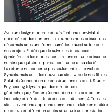
Avec un design moderne et rafraîchi, une convivialité
optimisée et des contenus clairs, nous nous présentons
désormais sous une forme numérique aussi solide que
nos projets. Plutôt que de suivre les tendances
éphémères et les modes, nous misons sur une présence
numérique qui séduit par sa constance et sa clarté.​​​​‌ ‍ ​‍​‍‌‍ ‌ ​‍‌‍‍‌‌‍‌ ‌‍‍‌‌‍ ‍​‍​‍​ ‍‍​‍​‍‌ ​ ‌‍​‌‌‍ ‍‌‍‍‌‌ ‌​‌ ‍‌​‍ ‍‌‍‍‌‌‍ ​‍​‍​‍ ​​‍​‍‌‍‍​‌ ​‍‌‍‌‌‌‍‌‍​‍​‍​ ‍‍​‍​‍‌‍‍​‌ ‌​‌ ‌​‌ ​​​ ‍‍​‍ ​‍ ‌‍ ​‌‍ ‌‍​ ‌‍​‌‌‍ ​‌‍‍​‌‍ ‌ ​ ‌ ‌​​ ‍‍​ ​ ​ ​ ​ ​ ​ ​ ​‍ ‌‍‍‌‌‍ ‍‌ ‌​‌‍‌‌‌‍ ‍‌ ‌​​‍ ‌‍‌‌‌‍‌​‌‍‍‌‌ ‌​​‍ ‌‍ ‌‌‍ ‌‍‌​‌‍‌‌​ ‌‌ ​​‌ ​‍‌‍‌‌‌ ​ ‌‍‌‌‌‍ ‍‌ ‌​‌‍​‌‌ ‌​‌‍‍‌‌‍ ‌‍ ‍​ ‍ ‌‍‍‌‌‍‌​​ ‌​ ‌​‌‍​‌​ ‌‍​ ​​​ ‌ ​ ​ ‌‍​ ‌‍​‌​‍ ‌‌‍​‍​ ‌​‌‍‌‌‌‍​ ​‍ ‌​ ‌​​ ‌‌‌‍‌​​ ​ ​‍ ‌​ ‍​​ ​‍​ ‌ ​ ​​​‍ ‌‌‍‌‌​ ​​​ ‍​‌‍‌‌‌‍‌‌‌‍​ ​ ‌​‌‍​‍​ ‌​​ ‌ ‌‍​‍‌‍‌​​ ‍ ‌ ‌​‌ ‍‌‌ ​​‌‍‌‌​ ‌‌‍ ‍‌‍‌‌‌ ‌ ‌ ​ ​ ‍ ‌ ​​‌‍​‌‌ ‌​‌‍‍​​ ‌‌ ​‍‌‍‍‌‌‍​ ‌‍‍​‌‌‌​‌‍‌‌‌ ‍​‌ ‌​​‍‌‌​ ‌‌‌​​‍‌‌ ‌‍‍ ‌‍‌‌‌ ‍‌​‍‌‌​ ​ ‌​‌​​‍‌‌​ ​ ‌​‌​​‍‌‌​ ​‍​ ​‍‌‍‌‍‌ ​‍​‍‌‌​ ​‍​ ​‍​‍‌‌​ ‌‌‌​‌​​‍ ‍‌ ‌‍‌‍​‌‌‍ ​‌ ‌‌‌‍‌‌​‍‌‌​ ‌‌‌​​‍‌‌ ‌‍‍ ‌‍‌‌‌ ‍‌​‍‌‌​ ​ ‌​‌​​‍‌‌​ ​ ‌​‌​​‍‌‌​ ​‍​ ​‍​ ​​​ ‍​​ ​‍‌‍​‍​ ‌‍​ ‌‌‌‍​ ‌‍‌​​ ‍‌‌‍‌‍​ ‍​​ ‌​​‍‌‌​ ​‍​ ​‍​‍‌‌​ ‌‌‌​‌​​‍ ‍‌‍​ ‌‍‍​‌‍‍‌‌‍ ​‌‍‌​‌ ​‍‌‍‌‌‌‍ ‍​‍‌‌​ ‌‌‌​​‍‌‌ ‌‍‍ ‌‍‌‌‌ ‍‌​‍‌‌​ ​ ‌​‌​​‍‌‌​ ​ ‌​‌​​‍‌‌​ ​‍​ ​‍​ ​‍​ ‌‍​ ‌‍​ ‍​​ ‍​‌‍​‍​ ‌‌​ ‍​‌‍‌‌​ ‌​‌‍‌‍​ ‍​​‍‌‌​ ​‍​ ​‍​‍‌‌​ ‌‌‌​‌​​‍ ‍‌ ‌​‌‍‌‌‌ ‍​‌ ‌​​ ‌‍​‍‌‍​‌‌ ​ ‌‍‌‌‌‌‌‌‌ ​‍‌‍ ​​ ‌‌‍‍​‌ ‌​‌ ‌​‌ ​​​‍‌‌​ ​ ‌​​‌​‍‌‌​ ​‍‌​‌‍​‍‌‌​ ​‍‌​‌‍‌‍ ​‌‍ ‌‍​ ‌‍​‌‌‍ ​‌‍‍​‌‍ ‌ ​ ‌ ‌​​‍‌‌​ ​ ‌​​‌​ ​ ​ ​ ​ ​ ​ ​ ​‍‌‍‌‍‍‌‌‍‌​​ ‌​ ‌​‌‍​‌​ ‌‍​ ​​​ ‌ ​ ​ ‌‍​ ‌‍​‌​‍ ‌‌‍​‍​ ‌​‌‍‌‌‌‍​ ​‍ ‌​ ‌​​ ‌‌‌‍‌​​ ​ ​‍ ‌​ ‍​​ ​‍​ ‌ ​ ​​​‍ ‌‌‍‌‌​ ​​​ ‍​‌‍‌‌‌‍‌‌‌‍​ ​ ‌​‌‍​‍​ ‌​​ ‌ ‌‍​‍‌‍‌​​‍‌‍‌ ‌​‌ ‍‌‌ ​​‌‍‌‌​ ‌‌‍ ‍‌‍‌‌‌ ‌ ‌ ​ ​‍‌‍‌ ​​‌‍​‌‌ ‌​‌‍‍​​ ‌‌ ​‍‌‍‍‌‌‍​ ‌‍‍​‌‌‌​‌‍‌‌‌ ‍​‌ ‌​​‍‌‌​ ‌‌‌​​‍‌‌ ‌‍‍ ‌‍‌‌‌ ‍‌​‍‌‌​ ​ ‌​‌​​‍‌‌​ ​ ‌​‌​​‍‌‌​ ​‍​ ​‍‌‍‌‍‌ ​‍​‍‌‌​ ​‍​ ​‍​‍‌‌​ ‌‌‌​‌​​‍ ‍‌ ‌‍‌‍​‌‌‍ ​‌ ‌‌‌‍‌‌​‍‌‌​ ‌‌‌​​‍‌‌ ‌‍‍ ‌‍‌‌‌ ‍‌​‍‌‌​ ​ ‌​‌​​‍‌‌​ ​ ‌​‌​​‍‌‌​ ​‍​ ​‍​ ​​​ ‍​​ ​‍‌‍​‍​ ‌‍​ ‌‌‌‍​ ‌‍‌​​ ‍‌‌‍‌‍​ ‍​​ ‌​​‍‌‌​ ​‍​ ​‍​‍‌‌​ ‌‌‌​‌​​‍ ‍‌‍​ ‌‍‍​‌‍‍‌‌‍ ​‌‍‌​‌ ​‍‌‍‌‌‌‍ ‍​‍‌‌​ ‌‌‌​​‍‌‌ ‌‍‍ ‌‍‌‌‌ ‍‌​‍‌‌​ ​ ‌​‌​​‍‌‌​ ​ ‌​‌​​‍‌‌​ ​‍​ ​‍​ ​‍​ ‌‍​ ‌‍​ ‍​​ ‍​‌‍​‍​ ‌‌​ ‍​‌‍‌‌​ ‌​‌‍‌‍​ ‍​​‍‌‌​ ​‍​ ​‍​‍‌‌​ ‌‌‌​‌​​‍ ‍‌ ‌​‌‍‌‌‌ ‍​‌ ‌​​‍‌‍‌ ​​‌‍‌‌‌ ​‍‌ ​ ‌ ​​‌‍‌‌‌‍​ ‌ ‌​‌‍‍‌‌ ‌‍‌‍‌‌​ ‌‌ ​​‌ ‌‌‌‍​‍‌‍ ​‌‍‍‌‌ ​ ‌‍‍​‌‍‌‌‌‍‌​​‍​‍‌ ‌
La refonte ne concerne pas seulement le site web de
Synaxis, mais aussi les nouveaux sites web de nos filiales
Solubois (conception de constructions en bois), Studer
Engineering (dynamique des structures et
géotechnique), Zostera (conception de la protection
incendie) et Infratest (entretien des bâtiments). Tous les
sites suivent une approche commune et claire en matière
de design et offrent un accès structuré aux prestations,