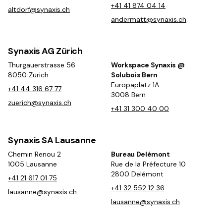
+41 41 874 04 14
altdorf@synaxis.ch
andermatt@synaxis.ch
Synaxis AG Zürich
Thurgauerstrasse 56
Workspace Synaxis @
8050 Zürich
Solubois Bern
Europaplatz 1A
+41 44 316 67 77
3008 Bern
zuerich@synaxis.ch
+41 31 300 40 00
Synaxis SA Lausanne
Chemin Renou 2
Bureau Delémont
1005 Lausanne
Rue de la Préfecture 10
2800 Delémont
+41 21 617 01 75
+41 32 552 12 36
lausanne@synaxis.ch
lausanne@synaxis.ch