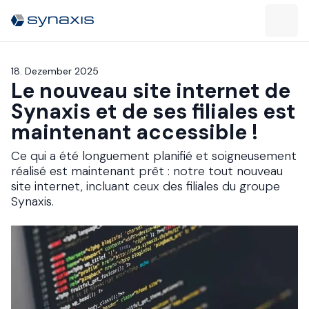
18. Dezember 2025
Le nouveau site internet de
Synaxis et de ses filiales est
maintenant accessible !​​​​‌ ‍ ​‍​‍‌‍ ‌ ​‍‌‍‍‌‌‍‌ ‌‍‍‌‌‍ ‍​‍​‍​ ‍‍​‍​‍‌ ​ ‌‍​‌‌‍ ‍‌‍‍‌‌ ‌​‌ ‍‌​‍ ‍‌‍‍‌‌‍ ​‍​‍​‍ ​​‍​‍‌‍‍​‌ ​‍‌‍‌‌‌‍‌‍​‍​‍​ ‍‍​‍​‍‌‍‍​‌ ‌​‌ ‌​‌ ​​​ ‍‍​‍ ​‍ ‌‍ ​‌‍ ‌‍​ ‌‍​‌‌‍ ​‌‍‍​‌‍ ‌ ​ ‌ ‌​​ ‍‍​ ​ ​ ​ ​ ​ ​ ​ ​‍ ‌‍‍‌‌‍ ‍‌ ‌​‌‍‌‌‌‍ ‍‌ ‌​​‍ ‌‍‌‌‌‍‌​‌‍‍‌‌ ‌​​‍ ‌‍ ‌‌‍ ‌‍‌​‌‍‌‌​ ‌‌ ​​‌ ​‍‌‍‌‌‌ ​ ‌‍‌‌‌‍ ‍‌ ‌​‌‍​‌‌ ‌​‌‍‍‌‌‍ ‌‍ ‍​ ‍ ‌‍‍‌‌‍‌​​ ‌​ ‌​‌‍​‌​ ‌‍​ ​​​ ‌ ​ ​ ‌‍​ ‌‍​‌​‍ ‌‌‍​‍​ ‌​‌‍‌‌‌‍​ ​‍ ‌​ ‌​​ ‌‌‌‍‌​​ ​ ​‍ ‌​ ‍​​ ​‍​ ‌ ​ ​​​‍ ‌‌‍‌‌​ ​​​ ‍​‌‍‌‌‌‍‌‌‌‍​ ​ ‌​‌‍​‍​ ‌​​ ‌ ‌‍​‍‌‍‌​​ ‍ ‌ ‌​‌ ‍‌‌ ​​‌‍‌‌​ ‌‌‍ ‍‌‍‌‌‌ ‌ ‌ ​ ​ ‍ ‌ ​​‌‍​‌‌ ‌​‌‍‍​​ ‌‌ ‌​‌‍‍‌‌ ‌​‌‍ ​‌‍‌‌​‍‌‌​ ‌‌‌​​‍‌‌ ‌‍‍ ‌‍‌‌‌ ‍‌​‍‌‌​ ​ ‌​‌​​‍‌‌​ ​ ‌​‌​​‍‌‌​ ​‍​ ​‍‌‍‌‍‌ ​‍​‍‌‌​ ​‍​ ​‍​‍‌‌​ ‌‌‌​‌​​‍ ‍‌ ‌‍‌‍​‌‌‍ ​‌ ‌‌‌‍‌‌​ ‌‍​‍‌‍​‌‌ ​ ‌‍‌‌‌‌‌‌‌ ​‍‌‍ ​​ ‌‌‍‍​‌ ‌​‌ ‌​‌ ​​​‍‌‌​ ​ ‌​​‌​‍‌‌​ ​‍‌​‌‍​‍‌‌​ ​‍‌​‌‍‌‍ ​‌‍ ‌‍​ ‌‍​‌‌‍ ​‌‍‍​‌‍ ‌ ​ ‌ ‌​​‍‌‌​ ​ ‌​​‌​ ​ ​ ​ ​ ​ ​ ​ ​‍‌‍‌‍‍‌‌‍‌​​ ‌​ ‌​‌‍​‌​ ‌‍​ ​​​ ‌ ​ ​ ‌‍​ ‌‍​‌​‍ ‌‌‍​‍​ ‌​‌‍‌‌‌‍​ ​‍ ‌​ ‌​​ ‌‌‌‍‌​​ ​ ​‍ ‌​ ‍​​ ​‍​ ‌ ​ ​​​‍ ‌‌‍‌‌​ ​​​ ‍​‌‍‌‌‌‍‌‌‌‍​ ​ ‌​‌‍​‍​ ‌​​ ‌ ‌‍​‍‌‍‌​​‍‌‍‌ ‌​‌ ‍‌‌ ​​‌‍‌‌​ ‌‌‍ ‍‌‍‌‌‌ ‌ ‌ ​ ​‍‌‍‌ ​​‌‍​‌‌ ‌​‌‍‍​​ ‌‌ ‌​‌‍‍‌‌ ‌​‌‍ ​‌‍‌‌​‍‌‌​ ‌‌‌​​‍‌‌ ‌‍‍ ‌‍‌‌‌ ‍‌​‍‌‌​ ​ ‌​‌​​‍‌‌​ ​ ‌​‌​​‍‌‌​ ​‍​ ​‍‌‍‌‍‌ ​‍​‍‌‌​ ​‍​ ​‍​‍‌‌​ ‌‌‌​‌​​‍ ‍‌ ‌‍‌‍​‌‌‍ ​‌ ‌‌‌‍‌‌​‍‌‍‌ ​​‌‍‌‌‌ ​‍‌ ​ ‌ ​​‌‍‌‌‌‍​ ‌ ‌​‌‍‍‌‌ ‌‍‌‍‌‌​ ‌‌ ​​‌ ‌‌‌‍​‍‌‍ ​‌‍‍‌‌ ​ ‌‍‍​‌‍‌‌‌‍‌​​‍​‍‌ ‌
Ce qui a été longuement planifié et soigneusement
réalisé est maintenant prêt : notre tout nouveau
site internet, incluant ceux des filiales du groupe
Synaxis.​​​​‌ ‍ ​‍​‍‌‍ ‌ ​‍‌‍‍‌‌‍‌ ‌‍‍‌‌‍ ‍​‍​‍​ ‍‍​‍​‍‌ ​ ‌‍​‌‌‍ ‍‌‍‍‌‌ ‌​‌ ‍‌​‍ ‍‌‍‍‌‌‍ ​‍​‍​‍ ​​‍​‍‌‍‍​‌ ​‍‌‍‌‌‌‍‌‍​‍​‍​ ‍‍​‍​‍‌‍‍​‌ ‌​‌ ‌​‌ ​​​ ‍‍​‍ ​‍ ‌‍ ​‌‍ ‌‍​ ‌‍​‌‌‍ ​‌‍‍​‌‍ ‌ ​ ‌ ‌​​ ‍‍​ ​ ​ ​ ​ ​ ​ ​ ​‍ ‌‍‍‌‌‍ ‍‌ ‌​‌‍‌‌‌‍ ‍‌ ‌​​‍ ‌‍‌‌‌‍‌​‌‍‍‌‌ ‌​​‍ ‌‍ ‌‌‍ ‌‍‌​‌‍‌‌​ ‌‌ ​​‌ ​‍‌‍‌‌‌ ​ ‌‍‌‌‌‍ ‍‌ ‌​‌‍​‌‌ ‌​‌‍‍‌‌‍ ‌‍ ‍​ ‍ ‌‍‍‌‌‍‌​​ ‌​ ‌​‌‍​‌​ ‌‍​ ​​​ ‌ ​ ​ ‌‍​ ‌‍​‌​‍ ‌‌‍​‍​ ‌​‌‍‌‌‌‍​ ​‍ ‌​ ‌​​ ‌‌‌‍‌​​ ​ ​‍ ‌​ ‍​​ ​‍​ ‌ ​ ​​​‍ ‌‌‍‌‌​ ​​​ ‍​‌‍‌‌‌‍‌‌‌‍​ ​ ‌​‌‍​‍​ ‌​​ ‌ ‌‍​‍‌‍‌​​ ‍ ‌ ‌​‌ ‍‌‌ ​​‌‍‌‌​ ‌‌‍ ‍‌‍‌‌‌ ‌ ‌ ​ ​ ‍ ‌ ​​‌‍​‌‌ ‌​‌‍‍​​ ‌‌‍‌​‌‍‌‌‌ ​ ‌‍​ ‌ ​‍‌‍‍‌‌ ​​‌ ‌​‌‍‍‌‌‍ ‌‍ ‍​‍‌‌​ ‌‌‌​​‍‌‌ ‌‍‍ ‌‍‌‌‌ ‍‌​‍‌‌​ ​ ‌​‌​​‍‌‌​ ​ ‌​‌​​‍‌‌​ ​‍​ ​‍‌‍‌‍‌ ​‍​‍‌‌​ ​‍​ ​‍​‍‌‌​ ‌‌‌​‌​​‍ ‍‌ ‌‍‌‍​‌‌‍ ​‌ ‌‌‌‍‌‌​ ‌‍​‍‌‍​‌‌ ​ ‌‍‌‌‌‌‌‌‌ ​‍‌‍ ​​ ‌‌‍‍​‌ ‌​‌ ‌​‌ ​​​‍‌‌​ ​ ‌​​‌​‍‌‌​ ​‍‌​‌‍​‍‌‌​ ​‍‌​‌‍‌‍ ​‌‍ ‌‍​ ‌‍​‌‌‍ ​‌‍‍​‌‍ ‌ ​ ‌ ‌​​‍‌‌​ ​ ‌​​‌​ ​ ​ ​ ​ ​ ​ ​ ​‍‌‍‌‍‍‌‌‍‌​​ ‌​ ‌​‌‍​‌​ ‌‍​ ​​​ ‌ ​ ​ ‌‍​ ‌‍​‌​‍ ‌‌‍​‍​ ‌​‌‍‌‌‌‍​ ​‍ ‌​ ‌​​ ‌‌‌‍‌​​ ​ ​‍ ‌​ ‍​​ ​‍​ ‌ ​ ​​​‍ ‌‌‍‌‌​ ​​​ ‍​‌‍‌‌‌‍‌‌‌‍​ ​ ‌​‌‍​‍​ ‌​​ ‌ ‌‍​‍‌‍‌​​‍‌‍‌ ‌​‌ ‍‌‌ ​​‌‍‌‌​ ‌‌‍ ‍‌‍‌‌‌ ‌ ‌ ​ ​‍‌‍‌ ​​‌‍​‌‌ ‌​‌‍‍​​ ‌‌‍‌​‌‍‌‌‌ ​ ‌‍​ ‌ ​‍‌‍‍‌‌ ​​‌ ‌​‌‍‍‌‌‍ ‌‍ ‍​‍‌‌​ ‌‌‌​​‍‌‌ ‌‍‍ ‌‍‌‌‌ ‍‌​‍‌‌​ ​ ‌​‌​​‍‌‌​ ​ ‌​‌​​‍‌‌​ ​‍​ ​‍‌‍‌‍‌ ​‍​‍‌‌​ ​‍​ ​‍​‍‌‌​ ‌‌‌​‌​​‍ ‍‌ ‌‍‌‍​‌‌‍ ​‌ ‌‌‌‍‌‌​‍‌‍‌ ​​‌‍‌‌‌ ​‍‌ ​ ‌ ​​‌‍‌‌‌‍​ ‌ ‌​‌‍‍‌‌ ‌‍‌‍‌‌​ ‌‌ ​​‌ ‌‌‌‍​‍‌‍ ​‌‍‍‌‌ ​ ‌‍‍​‌‍‌‌‌‍‌​​‍​‍‌ ‌