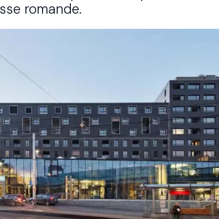
‌‍‌‌​ ‌‍​‍‌‍​‌‌ ​ ‌‍‌‌‌‌‌‌‌ ​‍‌‍ ​​ ‌‌‍‍​‌ ‌​‌ ‌​‌ ​​​‍‌‌​ ​ ‌​​‌​‍‌‌​ ​‍‌​‌‍​‍‌‌​ ​‍‌​‌‍‌‍ ​‌‍ ‌‍​ ‌‍​‌‌‍ ​‌‍‍​‌‍ ‌ ​ ‌ ‌​​‍‌‌​ ​ ‌​​‌​ ​ ​ ​ ​ ​ ​ ​ ​‍‌‍‌‍‍‌‌‍‌​​ ‌​ ‌‍‌‍​‍​ ‌​‌‍‌‍​ ​‌​ ​​​ ‌‌​ ​​​‍ ‌‌‍​ ​ ‌​​ ‌‍‌‍​‍​‍ ‌​ ‌​‌‍‌​​ ‍‌​ ​‌​‍ ‌‌‍​‍​ ​ ‌‍​‍​ ‍​​‍ ‌​ ‌‌​ ‌‍​ ​‌​ ​‍​ ‌​​ ​ ​ ‌​​ ‌‍‌‍​ ​ ​‌​ ​​​ ​ ​‍‌‍‌ ‌​‌ ‍‌‌ ​​‌‍‌‌​ ‌‌‍ ‍‌‍‌‌‌ ‌ ‌ ​ ​‍‌‍‌ ​​‌‍​‌‌ ‌​‌‍‍​​ ‌‌‍‌​‌‍‌‌‌ ​ ‌‍​ ‌ ​‍‌‍‍‌‌ ​​‌ ‌​‌‍‍‌‌‍ ‌‍ ‍​‍‌‌​ ‌‌‌​​‍‌‌ ‌‍‍ ‌‍‌‌‌ ‍‌​‍‌‌​ ​ ‌​‌​​‍‌‌​ ​ ‌​‌​​‍‌‌​ ​‍​ ​‍‌‍‌‍‌ ​‍​‍‌‌​ ​‍​ ​‍​‍‌‌​ ‌‌‌​‌​​‍ ‍‌ ‌‍‌‍​‌‌‍ ​‌ ‌‌‌‍‌‌​‍‌‍‌ ​​‌‍‌‌‌ ​‍‌ ​ ‌ ​​‌‍‌‌‌‍​ ‌ ‌​‌‍‍‌‌ ‌‍‌‍‌‌​ ‌‌ ​​‌ ‌‌‌‍​‍‌‍ ​‌‍‍‌‌ ​ ‌‍‍​‌‍‌‌‌‍‌​​‍​‍‌ ‌