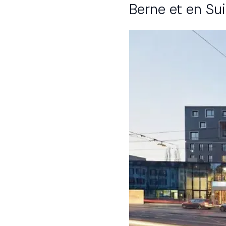
Berne et en Suisse romande.​​​​‌ ‍ ​‍​‍‌‍ ‌ ​‍‌‍‍‌‌‍‌ ‌‍‍‌‌‍ ‍​‍​‍​ ‍‍​‍​‍‌ ​ ‌‍​‌‌‍ ‍‌‍‍‌‌ ‌​‌ ‍‌​‍ ‍‌‍‍‌‌‍ ​‍​‍​‍ ​​‍​‍‌‍‍​‌ ​‍‌‍‌‌‌‍‌‍​‍​‍​ ‍‍​‍​‍‌‍‍​‌ ‌​‌ ‌​‌ ​​​ ‍‍​‍ ​‍ ‌‍ ​‌‍ ‌‍​ ‌‍​‌‌‍ ​‌‍‍​‌‍ ‌ ​ ‌ ‌​​ ‍‍​ ​ ​ ​ ​ ​ ​ ​ ​‍ ‌‍‍‌‌‍ ‍‌ ‌​‌‍‌‌‌‍ ‍‌ ‌​​‍ ‌‍‌‌‌‍‌​‌‍‍‌‌ ‌​​‍ ‌‍ ‌‌‍ ‌‍‌​‌‍‌‌​ ‌‌ ​​‌ ​‍‌‍‌‌‌ ​ ‌‍‌‌‌‍ ‍‌ ‌​‌‍​‌‌ ‌​‌‍‍‌‌‍ ‌‍ ‍​ ‍ ‌‍‍‌‌‍‌​​ ‌​ ‌‍‌‍​‍​ ‌​‌‍‌‍​ ​‌​ ​​​ ‌‌​ ​​​‍ ‌‌‍​ ​ ‌​​ ‌‍‌‍​‍​‍ ‌​ ‌​‌‍‌​​ ‍‌​ ​‌​‍ ‌‌‍​‍​ ​ ‌‍​‍​ ‍​​‍ ‌​ ‌‌​ ‌‍​ ​‌​ ​‍​ ‌​​ ​ ​ ‌​​ ‌‍‌‍​ ​ ​‌​ ​​​ ​ ​ ‍ ‌ ‌​‌ ‍‌‌ ​​‌‍‌‌​ ‌‌‍ ‍‌‍‌‌‌ ‌ ‌ ​ ​ ‍ ‌ ​​‌‍​‌‌ ‌​‌‍‍​​ ‌‌‍‌​‌‍‌‌‌ ​ ‌‍​ ‌ ​‍‌‍‍‌‌ ​​‌ ‌​‌‍‍‌‌‍ ‌‍ ‍​‍‌‌​ ‌‌‌​​‍‌‌ ‌‍‍ ‌‍‌‌‌ ‍‌​‍‌‌​ ​ ‌​‌​​‍‌‌​ ​ ‌​‌​​‍‌‌​ ​‍​ ​‍‌‍‌‍‌ ​‍​‍‌‌​ ​‍​ ​‍​‍‌‌​ ‌‌‌​‌​​‍ ‍‌ ‌‍‌‍​‌‌‍ ​‌ ‌‌