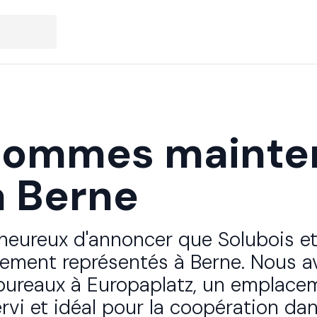
sommes mainte
 ​‍​‍‌‌​ ​‍​ ​‍​‍‌‌​ ‌‌‌​‌​​‍ ‍‌ ‌‍‌‍​‌‌‍ ​‌ ‌‌‌‍‌‌​ ‌‍​‍‌‍​‌‌ ​ ‌‍‌‌‌‌‌‌‌ ​‍‌‍ ​​ ‌‌‍‍​‌ ‌​‌ ‌​‌ ​​​‍‌‌​ ​ ‌​​‌​‍‌‌​ ​‍‌​‌‍​‍‌‌​ ​‍‌​‌‍‌‍ ​‌‍ ‌‍​ ‌‍​‌‌‍ ​‌‍‍​‌‍ ‌ ​ ‌ ‌​​‍‌‌​ ​ ‌​​‌​ ​ ​ ​ ​ ​ ​ ​ ​‍‌‍‌‍‍‌‌‍‌​​ ‌​ ‌‍‌‍​‍​ ‌​‌‍‌‍​ ​‌​ ​​​ ‌‌​ ​​​‍ ‌‌‍​ ​ ‌​​ ‌‍‌‍​‍​‍ ‌​ ‌​‌‍‌​​ ‍‌​ ​‌​‍ ‌‌‍​‍​ ​ ‌‍​‍​ ‍​​‍ ‌​ ‌‌​ ‌‍​ ​‌​ ​‍​ ‌​​ ​ ​ ‌​​ ‌‍‌‍​ ​ ​‌​ ​​​ ​ ​‍‌‍‌ ‌​‌ ‍‌‌ ​​‌‍‌‌​ ‌‌‍ ‍‌‍‌‌‌ ‌ ‌ ​ ​‍‌‍‌ ​​‌‍​‌‌ ‌​‌‍‍​​ ‌‌ ‌​‌‍‍‌‌ ‌​‌‍ ​‌‍‌‌​‍‌‌​ ‌‌‌​​‍‌‌ ‌‍‍ ‌‍‌‌‌ ‍‌​‍‌‌​ ​ ‌​‌​​‍‌‌​ ​ ‌​‌​​‍‌‌​ ​‍​ ​‍‌‍‌‍‌ ​‍​‍‌‌​ ​‍​ ​‍​‍‌‌​ ‌‌‌​‌​​‍ ‍‌ ‌‍‌‍​‌‌‍ ​‌ ‌‌‌‍‌‌​‍‌‍‌ ​​‌‍‌‌‌ ​‍‌ ​ ‌ ​​‌‍‌‌‌‍​ ‌ ‌​‌‍‍‌‌ ‌‍‌‍‌‌​ ‌‌ ​​‌ ‌‌‌‍​‍‌‍ ​‌‍‍‌‌ ​ ‌‍‍​‌‍‌‌‌‍‌​​‍​‍‌ ‌
eureux d'annoncer que Solubois et
ement représentés à Berne. Nous a
ureaux à Europaplatz, un emplacem
rvi et idéal pour la coopération dan