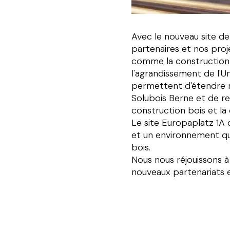
Avec le nouveau site de
partenaires et nos proj
comme la construction d
l'agrandissement de l'U
permettent d'étendre n
Solubois Berne et de ren
construction bois et la conception des structures porteuses.​​​​‌ ‍ ​‍​‍‌‍ ‌ ​‍‌‍‍‌‌‍‌ ‌‍‍‌‌‍ ‍​‍​‍​ ‍‍​‍​‍‌ ​ ‌‍​‌‌‍ ‍‌‍‍‌‌ ‌​‌ ‍‌​‍ ‍‌‍‍‌‌‍ ​‍​‍​‍ ​​‍​‍‌‍‍​‌ ​‍‌‍‌‌‌‍‌‍​‍​‍​ ‍‍​‍​‍‌‍‍​‌ ‌​‌ ‌​‌ ​​​ ‍‍​‍ ​‍ ‌‍ ​‌‍ ‌‍​ ‌‍​‌‌‍ ​‌‍‍​‌‍ ‌ ​ ‌ ‌​​ ‍‍​ ​ ​ ​ ​ ​ ​ ​ ​‍ ‌‍‍‌‌‍ ‍‌ ‌​‌‍‌‌‌‍ ‍‌ ‌​​‍ ‌‍‌‌‌‍‌​‌‍‍‌‌ ‌​​‍ ‌‍ ‌‌‍ ‌‍‌​‌‍‌‌​ ‌‌ ​​‌ ​‍‌‍‌‌‌ ​ ‌‍‌‌‌‍ ‍‌ ‌​‌‍​‌‌ ‌​‌‍‍‌‌‍ ‌‍ ‍​ ‍ ‌‍‍‌‌‍‌​​ ‌​ ‌‍‌‍​‍​ ‌​‌‍‌‍​ ​‌​ ​​​ ‌‌​ ​​​‍ ‌‌‍​ ​ ‌​​ ‌‍‌‍​‍​‍ ‌​ ‌​‌‍‌​​ ‍‌​ ​‌​‍ ‌‌‍​‍​ ​ ‌‍​‍​ ‍​​‍ ‌​ ‌‌​ ‌‍​ ​‌​ ​‍​ ‌​​ ​ ​ ‌​​ ‌‍‌‍​ ​ ​‌​ ​​​ ​ ​ ‍ ‌ ‌​‌ ‍‌‌ ​​‌‍‌‌​ ‌‌‍ ‍‌‍‌‌‌ ‌ ‌ ​ ​ ‍ ‌ ​​‌‍​‌‌ ‌​‌‍‍​​ ‌‌ ​‍‌‍‍‌‌‍​ ‌‍‍​‌‌‌​‌‍‌‌‌ ‍​‌ ‌​​‍‌‌​ ‌‌‌​​‍‌‌ ‌‍‍ ‌‍‌‌‌ ‍‌​‍‌‌​ ​ ‌​‌​​‍‌‌​ ​ ‌​‌​​‍‌‌​ ​‍​ ​‍‌‍‌‍‌ ​‍​‍‌‌​ ​‍​ ​‍​‍‌‌​ ‌‌‌​‌​​‍ ‍‌ ‌‍‌‍​‌‌‍ ​‌ ‌‌‌‍‌‌​‍‌‌​ ‌‌‌​​‍‌‌ ‌‍‍ ‌‍‌‌‌ ‍
Le site Europaplatz 1A 
et un environnement qui 
bois.​​​​‌ ‍ ​‍​‍‌‍ ‌ ​‍‌‍‍‌‌‍‌ ‌‍‍‌‌‍ ‍​‍​‍​ ‍‍​‍​‍‌ ​ ‌‍​‌‌‍ ‍‌‍‍‌‌ ‌​‌ ‍‌​‍ ‍‌‍‍‌‌‍ ​‍​‍​‍ ​​‍​‍‌‍‍​‌ ​‍‌‍‌‌‌‍‌‍​‍​‍​ ‍‍​‍​‍‌‍‍​‌ ‌​‌ ‌​‌ ​​​ ‍‍​‍ ​‍ ‌‍ ​‌‍ ‌‍​ ‌‍​‌‌‍ ​‌‍‍​‌‍ ‌ ​ ‌ ‌​​ ‍‍​ ​ ​ ​ ​ ​ ​ ​ ​‍ ‌‍‍‌‌‍ ‍‌ ‌​‌‍‌‌‌‍ ‍‌ ‌​​‍ ‌‍‌‌‌‍‌​‌‍‍‌‌ ‌​​‍ ‌‍ ‌‌‍ ‌‍‌​‌‍‌‌​ ‌‌ ​​‌ ​‍‌‍‌‌‌ ​ ‌‍‌‌‌‍ ‍‌ ‌​‌‍​‌‌ ‌​‌‍‍‌‌‍ ‌‍ ‍​ ‍ ‌‍‍‌‌‍‌​​ ‌​ ‌‍‌‍​‍​ ‌​‌‍‌‍​ ​‌​ ​​​ ‌‌​ ​​​‍ ‌‌‍​ ​ ‌​​ ‌‍‌‍​‍​‍ ‌​ ‌​‌‍‌​​ ‍‌​ ​‌​‍ ‌‌‍​‍​ ​ ‌‍​‍​ ‍​​‍ ‌​ ‌‌​ ‌‍​ ​‌​ ​‍​ ‌​​ ​ ​ ‌​​ ‌‍‌‍​ ​ ​‌​ ​​​ ​ ​ ‍ ‌ ‌​‌ ‍‌‌ ​​‌‍‌‌​ ‌‌‍ ‍‌‍‌‌‌ ‌ ‌ ​ ​ ‍ ‌ ​​‌‍​‌‌ ‌​‌‍‍​​ ‌‌ ​‍‌‍‍‌‌‍​ ‌‍‍​‌‌‌​‌‍‌‌‌ ‍​‌ ‌​​‍‌‌​ ‌‌‌​​‍‌‌ ‌‍‍ ‌‍‌‌‌ ‍‌​‍‌‌​ ​ ‌​‌​​‍‌‌​ ​ ‌​‌​​‍‌‌​ ​‍​ ​‍‌‍‌‍‌ ​‍​‍‌‌​ ​‍​ ​‍​‍‌‌​ ‌‌‌​‌​​‍ ‍‌ ‌‍‌‍​‌‌‍ ​‌ ‌‌‌‍‌‌​‍‌‌​ ‌‌‌​​‍‌‌ ‌‍‍ ‌‍‌‌‌ ‍‌​‍‌‌​ ​ ‌​‌​​‍‌‌​ ​ ‌​‌​​‍‌‌​ ​‍​ ​‍‌‍​ ​ ‍​‌‍​‍‌‍‌​‌‍‌​​ ‌‍​ ​​​ ‌ ​ ‌‌​ ​​‌‍‌‌‌‍‌‍​‍‌‌​ ​‍​ ​‍​‍‌‌​ ‌‌‌​‌​​‍ ‍‌‍​ ‌‍‍​‌‍‍‌‌‍ ​‌‍‌​‌ ​‍‌‍‌‌‌‍ ‍​‍‌‌​ ‌‌‌​​‍‌‌ ‌‍‍ ‌‍‌‌‌ ‍‌​‍‌‌​ ​ ‌​‌​​‍‌‌​ ​ ‌​‌​​‍‌‌​ ​‍​ ​‍​ ‍​‌‍​‍​ ​ ​ ‍‌​ ​ ​ ​‍​ ‌‍‌‍‌​​ ​ ‌‍‌‌​ ​ ​ ​‌​‍‌‌​ ​‍​ ​‍​‍‌‌​ ‌‌‌​‌​​‍ ‍‌ ‌​‌‍‌‌‌ ‍​‌ ‌​​ ‌‍​‍‌‍​‌‌ ​ ‌‍‌‌‌‌‌‌‌ ​‍‌‍ ​​ ‌‌‍‍​‌ ‌​‌ ‌​‌ ​​​‍‌‌​ ​ ‌​​‌​‍‌‌​ ​‍‌​‌‍​‍‌‌​ ​‍‌​‌‍‌‍ ​‌‍ ‌‍​ ‌‍​‌‌‍ ​‌‍‍​‌‍ ‌ ​ ‌ ‌​​‍‌‌​ ​ ‌​​‌​ ​ ​ ​ ​ ​ ​ ​ ​‍‌‍‌‍‍‌‌‍‌​​ ‌​ ‌‍‌‍​‍​ ‌​‌‍‌‍​ ​‌​ ​​​ ‌‌​ ​​​‍ ‌‌‍​ ​ ‌​​ ‌‍‌‍​‍​‍ ‌​ ‌​‌‍‌​​ ‍‌​ ​‌​‍ ‌‌‍​‍​ ​ ‌‍​‍​ ‍​​‍ ‌​ ‌‌​ ‌‍​ ​‌​ ​‍​ ‌​​ ​ ​ ‌​​ ‌‍‌‍​ ​ ​‌​ ​​​ ​ ​‍‌‍‌ ‌​‌ ‍‌‌ ​​‌‍‌‌​ ‌‌‍ ‍‌‍‌‌‌ ‌ ‌ ​ ​‍‌‍‌ ​​‌‍​‌‌ ‌​‌‍‍​​ ‌‌ ​‍‌‍‍‌‌‍​ ‌‍‍​‌‌‌​‌‍‌‌‌ ‍​‌ ‌​​‍‌‌​ ‌‌‌​​‍‌‌ ‌‍‍ ‌‍‌‌‌ ‍‌​‍‌‌​ ​ ‌​‌​​‍‌‌​ ​ ‌​‌​​‍‌‌​ ​‍​ ​‍‌‍‌‍‌ ​‍​‍‌‌​ ​‍​ ​‍​‍‌‌​ ‌‌‌​‌​​‍ ‍‌ ‌‍‌‍​‌‌‍ ​‌ ‌‌‌‍‌‌​‍‌‌​ ‌‌‌​​‍‌‌ ‌‍‍ ‌‍‌‌‌ ‍‌​‍‌‌​ ​ ‌​‌​​‍‌‌​ ​ ‌​‌​​‍‌‌​ ​‍​ ​‍‌‍​ ​ ‍​‌‍​‍‌‍‌​‌‍‌​​ ‌‍​ ​​​ ‌ ​ ‌‌​ ​​‌‍‌‌‌‍‌‍​‍‌‌​ ​‍​ ​‍​‍‌‌​ ‌‌‌​‌​​‍ ‍‌‍​ ‌‍‍​‌‍‍‌‌‍ ​‌‍‌​‌ ​‍‌‍‌‌‌‍ ‍​‍‌‌​ ‌‌‌​​‍‌‌ ‌‍‍ ‌‍‌‌‌ ‍‌​‍‌‌​ ​ ‌​‌​​‍‌‌​ ​ ‌​‌​​‍‌‌​ ​‍​ ​‍​ ‍​‌‍​‍​ ​ ​ ‍‌​ ​ ​ ​‍​ ‌‍‌‍‌​​ ​ ‌‍‌‌​ ​ ​ ​‌​‍‌‌​ ​‍​ ​‍​‍‌‌​ ‌‌‌​‌​​‍ ‍‌ ‌​‌‍‌‌‌ ‍​‌ ‌​​‍‌‍‌ ​​‌‍‌‌‌ ​‍‌ ​ ‌ ​​‌‍‌‌‌‍​ ‌ ‌​‌‍‍‌‌ ‌‍‌‍‌‌​ ‌‌ ​​‌ ‌‌‌‍​‍‌‍ ​‌‍‍‌‌ ​ ‌‍‍​‌‍‌‌‌‍‌​​‍​‍‌ ‌
Nous nous réjouissons 
nouveaux partenariats et de poursuivre ensemble notre développement à Berne.​​​​‌ ‍ ​‍​‍‌‍ ‌ ​‍‌‍‍‌‌‍‌ ‌‍‍‌‌‍ ‍​‍​‍​ ‍‍​‍​‍‌ ​ ‌‍​‌‌‍ ‍‌‍‍‌‌ ‌​‌ ‍‌​‍ ‍‌‍‍‌‌‍ ​‍​‍​‍ ​​‍​‍‌‍‍​‌ ​‍‌‍‌‌‌‍‌‍​‍​‍​ ‍‍​‍​‍‌‍‍​‌ ‌​‌ ‌​‌ ​​​ ‍‍​‍ ​‍ ‌‍ ​‌‍ ‌‍​ ‌‍​‌‌‍ ​‌‍‍​‌‍ ‌ ​ ‌ ‌​​ ‍‍​ ​ ​ ​ ​ ​ ​ ​ ​‍ ‌‍‍‌‌‍ ‍‌ ‌​‌‍‌‌‌‍ ‍‌ ‌​​‍ ‌‍‌‌‌‍‌​‌‍‍‌‌ ‌​​‍ ‌‍ ‌‌‍ ‌‍‌​‌‍‌‌​ ‌‌ ​​‌ ​‍‌‍‌‌‌ ​ ‌‍‌‌‌‍ ‍‌ ‌​‌‍​‌‌ ‌​‌‍‍‌‌‍ ‌‍ ‍​ ‍ ‌‍‍‌‌‍‌​​ ‌​ ‌‍‌‍​‍​ ‌​‌‍‌‍​ ​‌​ ​​​ ‌‌​ ​​​‍ ‌‌‍​ ​ ‌​​ ‌‍‌‍​‍​‍ ‌​ ‌​‌‍‌​​ ‍‌​ ​‌​‍ ‌‌‍​‍​ ​ ‌‍​‍​ ‍​​‍ ‌​ ‌‌​ ‌‍​ ​‌​ ​‍​ ‌​​ ​ ​ ‌​​ ‌‍‌‍​ ​ ​‌​ ​​​ ​ ​ ‍ ‌ ‌​‌ ‍‌‌ ​​‌‍‌‌​ ‌‌‍ ‍‌‍‌‌‌ ‌ 