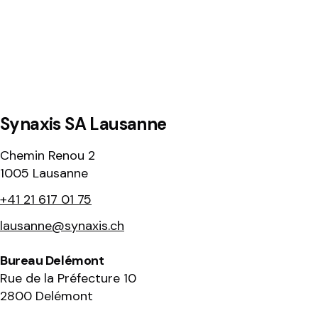
Synaxis SA Lausanne
Chemin Renou 2
1005 Lausanne
+41 21 617 01 75
lausanne@synaxis.ch
Bureau Delémont
Rue de la Préfecture 10
2800 Delémont