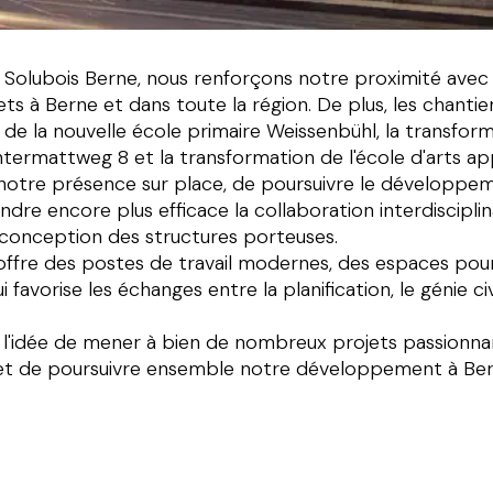
 Solubois Berne, nous renforçons notre proximité avec 
ets à Berne et dans toute la région. De plus, les chanti
e la nouvelle école primaire Weissenbühl, la transform
ntermattweg 8 et la transformation de l'école d'arts ap
otre présence sur place, de poursuivre le développe
dre encore plus efficace la collaboration interdisciplin
‌​‍‌‌​ ​ ‌​‌​​‍‌‌​ ​ ‌​‌​​‍‌‌​ ​‍​ ​‍‌‍​ ‌‍​‍‌‍‌​‌‍​ ‌‍​ ​ ‌‍​ ‍‌​ ​‌​ ​‍​ ‍‌​ ‌ ​ ‌ ​‍‌‌​ ​‍​ ​‍​‍‌‌​ ‌‌‌​‌​​‍ ‍‌‍​ ‌‍‍​‌‍‍‌‌‍ ​‌‍‌​‌ ​‍‌‍‌‌‌‍ ‍​‍‌‌​ ‌‌‌​​‍‌‌ ‌‍‍ ‌‍‌‌‌ ‍‌​‍‌‌​ ​ ‌​‌​​‍‌‌​ ​ ‌​‌​​‍‌‌​ ​‍​ ​‍‌‍​‌‌‍​ ​ ​‍‌‍‌‌​ ‍​‌‍‌‌​ ‌‍‌‍‌‍​ ‍‌​ ‌​​ ‍‌​ ‌​​‍‌‌​ ​‍​ ​‍​‍‌‌​ ‌‌‌​‌​​‍ ‍‌ ‌​‌‍‌‌‌ ‍​‌ ‌​​ ‌‍​‍‌‍​‌‌ ​ ‌‍‌‌‌‌‌‌‌ ​‍‌‍ ​​ ‌‌‍‍​‌ ‌​‌ ‌​‌ ​​​‍‌‌​ ​ ‌​​‌​‍‌‌​ ​‍‌​‌‍​‍‌‌​ ​‍‌​‌‍‌‍ ​‌‍ ‌‍​ ‌‍​‌‌‍ ​‌‍‍​‌‍ ‌ ​ ‌ ‌​​‍‌‌​ ​ ‌​​‌​ ​ ​ ​ ​ ​ ​ ​ ​‍‌‍‌‍‍‌‌‍‌​​ ‌​ ‌‍‌‍​‍​ ‌​‌‍‌‍​ ​‌​ ​​​ ‌‌​ ​​​‍ ‌‌‍​ ​ ‌​​ ‌‍‌‍​‍​‍ ‌​ ‌​‌‍‌​​ ‍‌​ ​‌​‍ ‌‌‍​‍​ ​ ‌‍​‍​ ‍​​‍ ‌​ ‌‌​ ‌‍​ ​‌​ ​‍​ ‌​​ ​ ​ ‌​​ ‌‍‌‍​ ​ ​‌​ ​​​ ​ ​‍‌‍‌ ‌​‌ ‍‌‌ ​​‌‍‌‌​ ‌‌‍ ‍‌‍‌‌‌ ‌ ‌ ​ ​‍‌‍‌ ​​‌‍​‌‌ ‌​‌‍‍​​ ‌‌ ​‍‌‍‍‌‌‍​ ‌‍‍​‌‌‌​‌‍‌‌‌ ‍​‌ ‌​​‍‌‌​ ‌‌‌​​‍‌‌ ‌‍‍ ‌‍‌‌‌ ‍‌​‍‌‌​ ​ ‌​‌​​‍‌‌​ ​ ‌​‌​​‍‌‌​ ​‍​ ​‍‌‍‌‍‌ ​‍​‍‌‌​ ​‍​ ​‍​‍‌‌​ ‌‌‌​‌​​‍ ‍‌ ‌‍‌‍​‌‌‍ ​‌ ‌‌‌‍‌‌​‍‌‌​ ‌‌‌​​‍‌‌ ‌‍‍ ‌‍‌‌‌ ‍‌​‍‌‌​ ​ ‌​‌​​‍‌‌​ ​ ‌​‌​​‍‌‌​ ​‍​ ​‍‌‍​ ‌‍​‍‌‍‌​‌‍​ ‌‍​ ​ ‌‍​ ‍‌​ ​‌​ ​‍​ ‍‌​ ‌ ​ ‌ ​‍‌‌​ ​‍​ ​‍​‍‌‌​ ‌‌‌​‌​​‍ ‍‌‍​ ‌‍‍​‌‍‍‌‌‍ ​‌‍‌​‌ ​‍‌‍‌‌‌‍ ‍​‍‌‌​ ‌‌‌​​‍‌‌ ‌‍‍ ‌‍‌‌‌ ‍‌​‍‌‌​ ​ ‌​‌​​‍‌‌​ ​ ‌​‌​​‍‌‌​ ​‍​ ​‍‌‍​‌‌‍​ ​ ​‍‌‍‌‌​ ‍​‌‍‌‌​ ‌‍‌‍‌‍​ ‍‌​ ‌​​ ‍‌​ ‌​​‍‌‌​ ​‍​ ​‍​‍‌‌​ ‌‌‌​‌​​‍ ‍‌ ‌​‌‍‌‌‌ ‍​‌ ‌​​‍‌‍‌ ​​‌‍‌‌‌ ​‍‌ ​ ‌ ​​‌‍‌‌‌‍​ ‌ ‌​‌‍‍‌‌ ‌‍‌‍‌‌​ ‌‌ ​​‌ ‌‌‌‍​‍‌‍ ​‌‍‍‌‌ ​ ‌‍‍​‌‍‌‌‌‍‌​​‍​‍‌ ‌
offre des postes de travail modernes, des espaces pour
favorise les échanges entre la planification, le génie civ
à l'idée de mener à bien de nombreux projets passionna
‌ ​ ​ ‍ ‌ ​​‌‍​‌‌ ‌​‌‍‍​​ ‌‌ ​‍‌‍‍‌‌‍​ ‌‍‍​‌‌‌​‌‍‌‌‌ ‍​‌ ‌​​‍‌‌​ ‌‌‌​​‍‌‌ ‌‍‍ ‌‍‌‌‌ ‍‌​‍‌‌​ ​ ‌​‌​​‍‌‌​ ​ ‌​‌​​‍‌‌​ ​‍​ ​‍‌‍‌‍‌ ​‍​‍‌‌​ ​‍​ ​‍​‍‌‌​ ‌‌‌​‌​​‍ ‍‌ ‌‍‌‍​‌‌‍ ​‌ ‌‌‌‍‌‌​‍‌‌​ ‌‌‌​​‍‌‌ ‌‍‍ ‌‍‌‌‌ ‍‌​‍‌‌​ ​ ‌​‌​​‍‌‌​ ​ ‌​‌​​‍‌‌​ ​‍​ ​‍​ ​ ‌‍‌‍​ ‌‍​ ‍​‌‍​ ​ ‍​‌‍‌‌‌‍​‍‌‍‌‌‌‍​ ​ ‌​​ ​ ​‍‌‌​ ​‍​ ​‍​‍‌‌​ ‌‌‌​‌​​‍ ‍‌‍​ ‌‍‍​‌‍‍‌‌‍ ​‌‍‌​‌ ​‍‌‍‌‌‌‍ ‍​‍‌‌​ ‌‌‌​​‍‌‌ ‌‍‍ ‌‍‌‌‌ ‍‌​‍‌‌​ ​ ‌​‌​​‍‌‌​ ​ ‌​‌​​‍‌‌​ ​‍​ ​‍‌‍‌‌‌‍‌‍​ ‍‌​ ‌​​ ‍‌​ ‌‍‌‍‌​‌‍​‌‌‍‌‌‌‍​‍‌‍‌​​ ‍​​‍‌‌​ ​‍​ ​‍​‍‌‌​ ‌‌‌​‌​​‍ ‍‌ ‌​‌‍‌‌‌ ‍​‌ ‌​​ ‌‍​‍‌‍​‌‌ ​ ‌‍‌‌‌‌‌‌‌ ​‍‌‍ ​​ ‌‌‍‍​‌ ‌​‌ ‌​‌ ​​​‍‌‌​ ​ ‌​​‌​‍‌‌​ ​‍‌​‌‍​‍‌‌​ ​‍‌​‌‍‌‍ ​‌‍ ‌‍​ ‌‍​‌‌‍ ​‌‍‍​‌‍ ‌ ​ ‌ ‌​​‍‌‌​ ​ ‌​​‌​ ​ ​ ​ ​ ​ ​ ​ ​‍‌‍‌‍‍‌‌‍‌​​ ‌​ ‌‍‌‍​‍​ ‌​‌‍‌‍​ ​‌​ ​​​ ‌‌​ ​​​‍ ‌‌‍​ ​ ‌​​ ‌‍‌‍​‍​‍ ‌​ ‌​‌‍‌​​ ‍‌​ ​‌​‍ ‌‌‍​‍​ ​ ‌‍​‍​ ‍​​‍ ‌​ ‌‌​ ‌‍​ ​‌​ ​‍​ ‌​​ ​ ​ ‌​​ ‌‍‌‍​ ​ ​‌​ ​​​ ​ ​‍‌‍‌ ‌​‌ ‍‌‌ ​​‌‍‌‌​ ‌‌‍ ‍‌‍‌‌‌ ‌ ‌ ​ ​‍‌‍‌ ​​‌‍​‌‌ ‌​‌‍‍​​ ‌‌ ​‍‌‍‍‌‌‍​ ‌‍‍​‌‌‌​‌‍‌‌‌ ‍​‌ ‌​​‍‌‌​ ‌‌‌​​‍‌‌ ‌‍‍ ‌‍‌‌‌ ‍‌​‍‌‌​ ​ ‌​‌​​‍‌‌​ ​ ‌​‌​​‍‌‌​ ​‍​ ​‍‌‍‌‍‌ ​‍​‍‌‌​ ​‍​ ​‍​‍‌‌​ ‌‌‌​‌​​‍ ‍‌ ‌‍‌‍​‌‌‍ ​‌ ‌‌‌‍‌‌​‍‌‌​ ‌‌‌​​‍‌‌ ‌‍‍ ‌‍‌‌‌ ‍‌​‍‌‌​ ​ ‌​‌​​‍‌‌​ ​ ‌​‌​​‍‌‌​ ​‍​ ​‍​ ​ ‌‍‌‍​ ‌‍​ ‍​‌‍​ ​ ‍​‌‍‌‌‌‍​‍‌‍‌‌‌‍​ ​ ‌​​ ​ ​‍‌‌​ ​‍​ ​‍​‍‌‌​ ‌‌‌​‌​​‍ ‍‌‍​ ‌‍‍​‌‍‍‌‌‍ ​‌‍‌​‌ ​‍‌‍‌‌‌‍ ‍​‍‌‌​ ‌‌‌​​‍‌‌ ‌‍‍ ‌‍‌‌‌ ‍‌​‍‌‌​ ​ ‌​‌​​‍‌‌​ ​ ‌​‌​​‍‌‌​ ​‍​ ​‍‌‍‌‌‌‍‌‍​ ‍‌​ ‌​​ ‍‌​ ‌‍‌‍‌​‌‍​‌‌‍‌‌‌‍​‍‌‍‌​​ ‍​​‍‌‌​ ​‍​ ​‍​‍‌‌​ ‌‌‌​‌​​‍ ‍‌ ‌​‌‍‌‌‌ ‍​‌ ‌​​‍‌‍‌ ​​‌‍‌‌‌ ​‍‌ ​ 