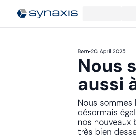
Bern​​​​‌ ‍ ​‍​‍‌‍ ‌ ​‍‌‍‍‌‌‍‌ ‌‍‍‌‌‍ ‍​‍​‍​ ‍‍​‍​‍‌ ​ ‌‍​‌‌‍ ‍‌‍‍‌‌ ‌​‌ ‍‌​‍ ‍‌‍‍‌‌‍ ​‍​‍​‍ ​​‍​‍‌‍‍​‌ ​‍‌‍‌‌‌‍‌‍​‍​‍​ ‍‍​‍​‍‌‍‍​‌ ‌​‌ ‌​‌ ​​​ ‍‍​‍ ​‍ ‌‍ ​‌‍ ‌‍​ ‌‍​‌‌‍ ​‌‍‍​‌‍ ‌ ​ ‌ ‌​​ ‍‍​ ​ ​ ​ ​ ​ ​ ​ ​‍ ‌‍‍‌‌‍ ‍‌ ‌​‌‍‌‌‌‍ ‍‌ ‌​​‍ ‌‍‌‌‌‍‌​‌‍‍‌‌ ‌​​‍ ‌‍ ‌‌‍ ‌‍‌​‌‍‌‌​ ‌‌ ​​‌ ​‍‌‍‌‌‌ ​ ‌‍‌‌‌‍ ‍‌ ‌​‌‍​‌‌ ‌​‌‍‍‌‌‍ ‌‍ ‍​ ‍ ‌‍‍‌‌‍‌​​ ‌​ ‍​​ ​ ‌‍‌‌​ ‌‍​ ‍​​ ‌‍‌‍‌‌‌‍​ ​‍ ‌‌‍​‌​ ‍​​ ‌‍‌‍​‍​‍ ‌​ ‌​‌‍​ ‌‍​‍‌‍​ ​‍ ‌​ ‍‌‌‍​‍​ ​‍‌‍‌‍​‍ ‌​ ‍​​ ‍‌‌‍​‍​ ‌ ​ ​ ​ ​‍​ ‍​​ ‌‌‌‍​‌​ ​‌‌‍​‌‌‍‌‍​ ‍ ‌ ‌​‌ ‍‌‌ ​​‌‍‌‌​ ‌‌‍​ ‌‍ ‌‍ ‌‌ ​​‌‍​‌‌‍ ‍‌ ‍‌​ ‍ ‌ ​​‌‍​‌‌ ‌​‌‍‍​​ ‌‌‍ ​‌‍ ‌‍​ ‌‍​‌‌ ‌​‌‍‍‌‌‍ ‌‍ ‍‌ ​ ​‍‌‌​ ‌‌‌​​‍‌‌ ‌‍‍ ‌‍‌‌‌ ‍‌​‍‌‌​ ​ ‌​‌​​‍‌‌​ ​ ‌​‌​​‍‌‌​ ​‍​ ​‍‌‍‌‍‌‍‌‍​ ‌‌‌‍‌​‌‍​ ​ ‍‌​ ​‍‌‍‌‌​ ‌ ​ ​​​ ‌‍​ ‌ ​‍‌‌​ ​‍​ ​‍​‍‌‌​ ‌‌‌​‌​​‍ ‍‌‍ ‍‌‍​‌‌‍ ‌‌‍‌‌​ ‌‍​‍‌‍​‌‌ ​ ‌‍‌‌‌‌‌‌‌ ​‍‌‍ ​​ ‌‌‍‍​‌ ‌​‌ ‌​‌ ​​​‍‌‌​ ​ ‌​​‌​‍‌‌​ ​‍‌​‌‍​‍‌‌​ ​‍‌​‌‍‌‍ ​‌‍ ‌‍​ ‌‍​‌‌‍ ​‌‍‍​‌‍ ‌ ​ ‌ ‌​​‍‌‌​ ​ ‌​​‌​ ​ ​ ​ ​ ​ ​ ​ ​‍‌‍‌‍‍‌‌‍‌​​ ‌​ ‍​​ ​ ‌‍‌‌​ ‌‍​ ‍​​ ‌‍‌‍‌‌‌‍​ ​‍ ‌‌‍​‌​ ‍​​ ‌‍‌‍​‍​‍ ‌​ ‌​‌‍​ ‌‍​‍‌‍​ ​‍ ‌​ ‍‌‌‍​‍​ ​‍‌‍‌‍​‍ ‌​ ‍​​ ‍‌‌‍​‍​ ‌ ​ ​ ​ ​‍​ ‍​​ ‌‌‌‍​‌​ ​‌‌‍​‌‌‍‌‍​‍‌‍‌ ‌​‌ ‍‌‌ ​​‌‍‌‌​ ‌‌‍​ ‌‍ ‌‍ ‌‌ ​​‌‍​‌‌‍ ‍‌ ‍‌​‍‌‍‌ ​​‌‍​‌‌ ‌​‌‍‍​​ ‌‌‍ ​‌‍ ‌‍​ ‌‍​‌‌ ‌​‌‍‍‌‌‍ ‌‍ ‍‌ ​ ​‍‌‌​ ‌‌‌​​‍‌‌ ‌‍‍ ‌‍‌‌‌ ‍‌​‍‌‌​ ​ ‌​‌​​‍‌‌​ ​ ‌​‌​​‍‌‌​ ​‍​ ​‍‌‍‌‍‌‍‌‍​ ‌‌‌‍‌​‌‍​ ​ ‍‌​ ​‍‌‍‌‌​ ‌ ​ ​​​ ‌‍​ ‌ ​‍‌‌​ ​‍​ ​‍​‍‌‌​ ‌‌‌​‌​​‍ ‍‌‍ ‍‌‍​‌‌‍ ‌‌‍‌‌​‍‌‍‌ ​​‌‍‌‌‌ ​‍‌ ​ ‌ ​​‌‍‌‌‌‍​ ‌ ‌​‌‍‍‌‌ ‌‍‌‍‌‌​ ‌‌ ​​‌ ‌‌‌‍​‍‌‍ ​‌‍‍‌‌ ​ ‌‍‍​‌‍‌‌‌‍‌​​‍​‍‌ ‌
•
20. April 2025
Nous 
aussi à Berne​​​​‌ ‍ ​‍​‍‌‍ ‌ ​‍‌‍‍‌‌‍‌ ‌‍‍‌‌‍ ‍​‍​‍​ ‍‍​‍​‍‌ ​ ‌‍​‌‌‍ ‍‌‍‍‌‌ ‌​‌ ‍‌​‍ ‍‌‍‍‌‌‍ ​‍​‍​‍ ​​‍​‍‌‍‍​‌ ​‍‌‍‌‌‌‍‌‍​‍​‍​ ‍‍​‍​‍‌‍‍​‌ ‌​‌ ‌​‌ ​​​ ‍‍​‍ ​‍ ‌‍ ​‌‍ ‌‍​ ‌‍​‌‌‍ ​‌‍‍​‌‍ ‌ ​ ‌ ‌​​ ‍‍​ ​ ​ ​ ​ ​ ​ ​ ​‍ ‌‍‍‌‌‍ ‍‌ ‌​‌‍‌‌‌‍ ‍‌ ‌​​‍ ‌‍‌‌‌‍‌​‌‍‍‌‌ ‌​​‍ ‌‍ ‌‌‍ ‌‍‌​‌‍‌‌​ ‌‌ ​​‌ ​‍‌‍‌‌‌ ​ ‌‍‌‌‌‍ ‍‌ ‌​‌‍​‌‌ ‌​‌‍‍‌‌‍ ‌‍ ‍​ ‍ ‌‍‍‌‌‍‌​​ ‌​ ‌‍‌‍​‍​ ‌​‌‍‌‍​ ​‌​ ​​​ ‌‌​ ​​​‍ ‌‌‍​ ​ ‌​​ ‌‍‌‍​‍​‍ ‌​ ‌​‌‍‌​​ ‍‌​ ​‌​‍ ‌‌‍​‍​ ​ ‌‍​‍​ ‍​​‍ ‌​ ‌‌​ ‌‍​ ​‌​ ​‍​ ‌​​ ​ ​ ‌​​ ‌‍‌‍​ ​ ​‌​ ​​​ ​ ​ ‍ ‌ ‌​‌ ‍‌‌ ​​‌‍‌‌​ ‌‌‍ ‍‌‍‌‌‌ ‌ ‌ ​ ​ ‍ ‌ ​​‌‍​‌‌ ‌​‌‍‍​​ ‌‌ ‌​‌‍‍‌‌ ‌​‌‍ ​‌‍‌‌​‍‌‌​ ‌‌‌​​‍‌‌ ‌‍‍ ‌‍‌‌‌ ‍‌​‍‌‌​ ​ ‌​‌​​‍‌‌​ ​ ‌​‌​​‍‌‌​ ​‍​ ​‍‌‍‌‍‌
Nous sommes h
désormais égal
nos nouveaux b
très bien desse