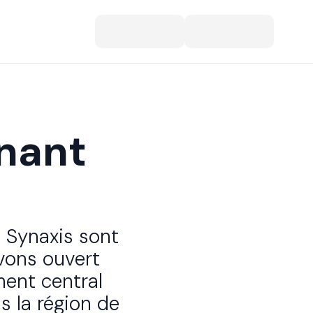
nant
 Synaxis sont
vons ouvert
ent central
s la région de