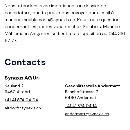
Nous attendons avec impatience ton dossier de
candidature, que tu peux nous envoyer par e-mail à
maurice.muehlemann@synaxis.ch. Pour toute question
concernant les postes vacants chez Solubois, Maurice
Mühlemann Amgarten se tient à ta disposition au 044 316
67 77.​​​​‌ ‍ ​‍​‍‌‍ ‌ ​‍‌‍‍‌‌‍‌ ‌‍‍‌‌‍ ‍​‍​‍​ ‍‍​‍​‍‌ ​ ‌‍​‌‌‍ ‍‌‍‍‌‌ ‌​‌ ‍‌​‍ ‍‌‍‍‌‌‍ ​‍​‍​‍ ​​‍​‍‌‍‍​‌ ​‍‌‍‌‌‌‍‌‍​‍​‍​ ‍‍​‍​‍‌‍‍​‌ ‌​‌ ‌​‌ ​​​ ‍‍​‍ ​‍ ‌‍ ​‌‍ ‌‍​ ‌‍​‌‌‍ ​‌‍‍​‌‍ ‌ ​ ‌ ‌​​ ‍‍​ ​ ​ ​ ​ ​ ​ ​ ​‍ ‌‍‍‌‌‍ ‍‌ ‌​‌‍‌‌‌‍ ‍‌ ‌​​‍ ‌‍‌‌‌‍‌​‌‍‍‌‌ ‌​​‍ ‌‍ ‌‌‍ ‌‍‌​‌‍‌‌​ ‌‌ ​​‌ ​‍‌‍‌‌‌ ​ ‌‍‌‌‌‍ ‍‌ ‌​‌‍​‌‌ ‌​‌‍‍‌‌‍ ‌‍ ‍​ ‍ ‌‍‍‌‌‍‌​​ ‌‌‍​‍‌‍​ ​ ‌‌​ ​ ‌‍‌‌‌‍‌​​ ‍​​ ​‍​‍ ‌​ ​​‌‍‌‌​ ‌‌‌‍‌​​‍ ‌​ ‌​​ ‌‌​ ‍​​ ​‌​‍ ‌‌‍​‍‌‍​‍​ ‌ ​ ​ ​‍ ‌‌‍‌‌​ ‍‌‌‍‌‌‌‍‌‌​ ​ ‌‍‌‍‌‍‌​​ ‌‌​ ‍​‌‍​‌‌‍‌‍​ ‍‌​ ‍ ‌ ‌​‌ ‍‌‌ ​​‌‍‌‌​ ‌‌‍‍‍‌‍ ‌‍​‍​ ‍ ‌ ​​‌‍​‌‌ ‌​‌‍‍​​ ‌‌ ​‍‌‍‍‌‌‍​ ‌‍‍​‌‌‌​‌‍‌‌‌ ‍​‌ ‌​​‍‌‌​ ‌‌‌​​‍‌‌ ‌‍‍ ‌‍‌‌‌ ‍‌​‍‌‌​ ​ ‌​‌​​‍‌‌​ ​ ‌​‌​​‍‌‌​ ​‍​ ​‍‌‍‌‍‌ ​‍​‍‌‌​ ​‍​ ​‍​‍‌‌​ ‌‌‌​‌​​‍ ‍‌ ‌‍‌‍​‌‌‍ ​‌ ‌‌‌‍‌‌​‍‌‌​ ‌‌‌​​‍‌‌ ‌‍‍ ‌‍‌‌‌ ‍‌​‍‌‌​ ​ ‌​‌​​‍‌‌​ ​ ‌​‌​​‍‌‌​ ​‍​ ​‍‌‍​‍‌‍​ ‌‍​ ​ ‍​​ ‌​​ ​ ​ ‍​​ ‍‌​ ​‍​ ​​​ ​‌​ ‍‌​‍‌‌​ ​‍​ ​‍​‍‌‌​ ‌‌‌​‌​​‍ ‍‌‍​ ‌‍‍​‌‍‍‌‌‍ ​‌‍‌​‌ ​‍‌‍‌‌‌‍ ‍​‍‌‌​ ‌‌‌​​‍‌‌ ‌‍‍ ‌‍‌‌‌ ‍‌​‍‌‌​ ​ ‌​‌​​‍‌‌​ ​ ‌​‌​​‍‌‌​ ​‍​ ​‍‌‍​‌‌‍​‍​ ‌ ​ ‍‌​ ​​​ ‍‌​ ​​​ ​‌​ ‌ ​ ‍‌​ ​​‌‍​ ​‍‌‌​ ​‍​ ​‍​‍‌‌​ ‌‌‌​‌​​‍ ‍‌ ‌​‌‍‌‌‌ ‍​‌ ‌​​ ‌‍​‍‌‍​‌‌ ​ ‌‍‌‌‌‌‌‌‌ ​‍‌‍ ​​ ‌‌‍‍​‌ ‌​‌ ‌​‌ ​​​‍‌‌​ ​ ‌​​‌​‍‌‌​ ​‍‌​‌‍​‍‌‌​ ​‍‌​‌‍‌‍ ​‌‍ ‌‍​ ‌‍​‌‌‍ ​‌‍‍​‌‍ ‌ ​ ‌ ‌​​‍‌‌​ ​ ‌​​‌​ ​ ​ ​ ​ ​ ​ ​ ​‍‌‍‌‍‍‌‌‍‌​​ ‌‌‍​‍‌‍​ ​ ‌‌​ ​ ‌‍‌‌‌‍‌​​ ‍​​ ​‍​‍ ‌​ ​​‌‍‌‌​ ‌‌‌‍‌​​‍ ‌​ ‌​​ ‌‌​ ‍​​ ​‌​‍ ‌‌‍​‍‌‍​‍​ ‌ ​ ​ ​‍ ‌‌‍‌‌​ ‍‌‌‍‌‌‌‍‌‌​ ​ ‌‍‌‍‌‍‌​​ ‌‌​ ‍​‌‍​‌‌‍‌‍​ ‍‌​‍‌‍‌ ‌​‌ ‍‌‌ ​​‌‍‌‌​ ‌‌‍‍‍‌‍ ‌‍​‍​‍‌‍‌ ​​‌‍​‌‌ ‌​‌‍‍​​ ‌‌ ​‍‌‍‍‌‌‍​ ‌‍‍​‌‌‌​‌‍‌‌‌ ‍​‌ ‌​​‍‌‌​ ‌‌‌​​‍‌‌ ‌‍‍ ‌‍‌‌‌ ‍‌​‍‌‌​ ​ ‌​‌​​‍‌‌​ ​ ‌​‌​​‍‌‌​ ​‍​ ​‍‌‍‌‍‌ ​‍​‍‌‌​ ​‍​ ​‍​‍‌‌​ ‌‌‌​‌​​‍ ‍‌ ‌‍‌‍​‌‌‍ ​‌ ‌‌‌‍‌‌​‍‌‌​ ‌‌‌​​‍‌‌ ‌‍‍ ‌‍‌‌‌ ‍‌​‍‌‌​ ​ ‌​‌​​‍‌‌​ ​ ‌​‌​​‍‌‌​ ​‍​ ​‍‌‍​‍‌‍​ ‌‍​ ​ ‍​​ ‌​​ ​ ​ ‍​​ ‍‌​ ​‍​ ​​​ ​‌​ ‍‌​‍‌‌​ ​‍​ ​‍​‍‌‌​ ‌‌‌​‌​​‍ ‍‌‍​ ‌‍‍​‌‍‍‌‌‍ ​‌‍‌​‌ ​‍‌‍‌‌‌‍ ‍​‍‌‌​ ‌‌‌​​‍‌‌ ‌‍‍ ‌‍‌‌‌ ‍‌​‍‌‌​ ​ ‌​‌​​‍‌‌​ ​ ‌​‌​​‍‌‌​ ​‍​ ​‍‌‍​‌‌‍​‍​ ‌ ​ ‍‌​ ​​​ ‍‌​ ​​​ ​‌​ ‌ ​ ‍‌​ ​​‌‍​ ​‍‌‌​ ​‍​ ​‍​‍‌‌​ ‌‌‌​‌​​‍ ‍‌ ‌​‌‍‌‌‌ ‍​‌ ‌​​‍‌‍‌ ​​‌‍‌‌‌ ​‍‌ ​ ‌ ​​‌‍‌‌‌‍​ ‌ ‌​‌‍‍‌‌ ‌‍‌‍‌‌​ ‌‌ ​​‌ ‌‌‌‍​‍‌‍ ​‌‍‍‌‌ ​ ‌‍‍​‌‍‌‌‌‍‌​​‍​‍‌ ‌
Contacts
Synaxis AG Uri
Neuland 2
Geschäftsstelle Andermatt
6460 Altdorf
Bahnhofstrasse 7
6490 Andermatt
+41 41 874 04 04
+41 41 874 04 14
altdorf@synaxis.ch
andermatt@synaxis.ch