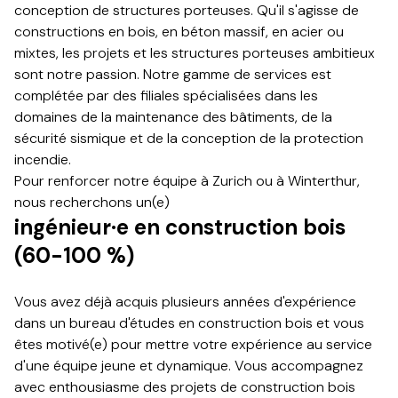
conception de structures porteuses. Qu'il s'agisse de
constructions en bois, en béton massif, en acier ou
mixtes, les projets et les structures porteuses ambitieux
sont notre passion. Notre gamme de services est
complétée par des filiales spécialisées dans les
domaines de la maintenance des bâtiments, de la
sécurité sismique et de la conception de la protection
incendie.​​​​‌ ‍ ​‍​‍‌‍ ‌ ​‍‌‍‍‌‌‍‌ ‌‍‍‌‌‍ ‍​‍​‍​ ‍‍​‍​‍‌ ​ ‌‍​‌‌‍ ‍‌‍‍‌‌ ‌​‌ ‍‌​‍ ‍‌‍‍‌‌‍ ​‍​‍​‍ ​​‍​‍‌‍‍​‌ ​‍‌‍‌‌‌‍‌‍​‍​‍​ ‍‍​‍​‍‌‍‍​‌ ‌​‌ ‌​‌ ​​​ ‍‍​‍ ​‍ ‌‍ ​‌‍ ‌‍​ ‌‍​‌‌‍ ​‌‍‍​‌‍ ‌ ​ ‌ ‌​​ ‍‍​ ​ ​ ​ ​ ​ ​ ​ ​‍ ‌‍‍‌‌‍ ‍‌ ‌​‌‍‌‌‌‍ ‍‌ ‌​​‍ ‌‍‌‌‌‍‌​‌‍‍‌‌ ‌​​‍ ‌‍ ‌‌‍ ‌‍‌​‌‍‌‌​ ‌‌ ​​‌ ​‍‌‍‌‌‌ ​ ‌‍‌‌‌‍ ‍‌ ‌​‌‍​‌‌ ‌​‌‍‍‌‌‍ ‌‍ ‍​ ‍ ‌‍‍‌‌‍‌​​ ‌‌‍​‍‌‍​ ​ ‌‌​ ​ ‌‍‌‌‌‍‌​​ ‍​​ ​‍​‍ ‌​ ​​‌‍‌‌​ ‌‌‌‍‌​​‍ ‌​ ‌​​ ‌‌​ ‍​​ ​‌​‍ ‌‌‍​‍‌‍​‍​ ‌ ​ ​ ​‍ ‌‌‍‌‌​ ‍‌‌‍‌‌‌‍‌‌​ ​ ‌‍‌‍‌‍‌​​ ‌‌​ ‍​‌‍​‌‌‍‌‍​ ‍‌​ ‍ ‌ ‌​‌ ‍‌‌ ​​‌‍‌‌​ ‌‌‍‍‍‌‍ ‌‍​‍​ ‍ ‌ ​​‌‍​‌‌ ‌​‌‍‍​​ ‌‌ ​‍‌‍‍‌‌‍​ ‌‍‍​‌‌‌​‌‍‌‌‌ ‍​‌ ‌​​‍‌‌​ ‌‌‌​​‍‌‌ ‌‍‍ ‌‍‌‌‌ ‍‌​‍‌‌​ ​ ‌​‌​​‍‌‌​ ​ ‌​‌​​‍‌‌​ ​‍​ ​‍‌‍‌‍‌ ​‍​‍‌‌​ ​‍​ ​‍​‍‌‌​ ‌‌‌​‌​​‍ ‍‌ ‌‍‌‍​‌‌‍ ​‌ ‌‌‌‍‌‌​‍‌‌​ ‌‌‌​​‍‌‌ ‌‍‍ ‌‍‌‌‌ ‍‌​‍‌‌​ ​ ‌​‌​​‍‌‌​ ​ ‌​‌​​‍‌‌​ ​‍​ ​‍‌‍‌​​ ‌ ​ ​‍‌‍‌‍​ ‌‌​ ‍​​ ​​‌‍​‌‌‍‌‍‌‍​‌‌‍​‍‌‍​‍​‍‌‌​ ​‍​ ​‍​‍‌‌​ ‌‌‌​‌​​‍ ‍‌‍​ ‌‍‍​‌‍‍‌‌‍ ​‌‍‌​‌ ​‍‌‍‌‌‌‍ ‍​‍‌‌​ ‌‌‌​​‍‌‌ ‌‍‍ ‌‍‌‌‌ ‍‌​‍‌‌​ ​ ‌​‌​​‍‌‌​ ​ ‌​‌​​‍‌‌​ ​‍​ ​‍‌‍​ ‌‍​ ​ ​‌‌‍‌‍‌‍​‌​ ​​​ ​‍‌‍​ ​ ‌ ​ ​‍‌‍‌‍‌‍​‌​‍‌‌​ ​‍​ ​‍​‍‌‌​ ‌‌‌​‌​​‍ ‍‌ ‌​‌‍‌‌‌ ‍​‌ ‌​​ ‌‍​‍‌‍​‌‌ ​ ‌‍‌‌‌‌‌‌‌ ​‍‌‍ ​​ ‌‌‍‍​‌ ‌​‌ ‌​‌ ​​​‍‌‌​ ​ ‌​​‌​‍‌‌​ ​‍‌​‌‍​‍‌‌​ ​‍‌​‌‍‌‍ ​‌‍ ‌‍​ ‌‍​‌‌‍ ​‌‍‍​‌‍ ‌ ​ ‌ ‌​​‍‌‌​ ​ ‌​​‌​ ​ ​ ​ ​ ​ ​ ​ ​‍‌‍‌‍‍‌‌‍‌​​ ‌‌‍​‍‌‍​ ​ ‌‌​ ​ ‌‍‌‌‌‍‌​​ ‍​​ ​‍​‍ ‌​ ​​‌‍‌‌​ ‌‌‌‍‌​​‍ ‌​ ‌​​ ‌‌​ ‍​​ ​‌​‍ ‌‌‍​‍‌‍​‍​ ‌ ​ ​ ​‍ ‌‌‍‌‌​ ‍‌‌‍‌‌‌‍‌‌​ ​ ‌‍‌‍‌‍‌​​ ‌‌​ ‍​‌‍​‌‌‍‌‍​ ‍‌​‍‌‍‌ ‌​‌ ‍‌‌ ​​‌‍‌‌​ ‌‌‍‍‍‌‍ ‌‍​‍​‍‌‍‌ ​​‌‍​‌‌ ‌​‌‍‍​​ ‌‌ ​‍‌‍‍‌‌‍​ ‌‍‍​‌‌‌​‌‍‌‌‌ ‍​‌ ‌​​‍‌‌​ ‌‌‌​​‍‌‌ ‌‍‍ ‌‍‌‌‌ ‍‌​‍‌‌​ ​ ‌​‌​​‍‌‌​ ​ ‌​‌​​‍‌‌​ ​‍​ ​‍‌‍‌‍‌ ​‍​‍‌‌​ ​‍​ ​‍​‍‌‌​ ‌‌‌​‌​​‍ ‍‌ ‌‍‌‍​‌‌‍ ​‌ ‌‌‌‍‌‌​‍‌‌​ ‌‌‌​​‍‌‌ ‌‍‍ ‌‍‌‌‌ ‍‌​‍‌‌​ ​ ‌​‌​​‍‌‌​ ​ ‌​‌​​‍‌‌​ ​‍​ ​‍‌‍‌​​ ‌ ​ ​‍‌‍‌‍​ ‌‌​ ‍​​ ​​‌‍​‌‌‍‌‍‌‍​‌‌‍​‍‌‍​‍​‍‌‌​ ​‍​ ​‍​‍‌‌​ ‌‌‌​‌​​‍ ‍‌‍​ ‌‍‍​‌‍‍‌‌‍ ​‌‍‌​‌ ​‍‌‍‌‌‌‍ ‍​‍‌‌​ ‌‌‌​​‍‌‌ ‌‍‍ ‌‍‌‌‌ ‍‌​‍‌‌​ ​ ‌​‌​​‍‌‌​ ​ ‌​‌​​‍‌‌​ ​‍​ ​‍‌‍​ ‌‍​ ​ ​‌‌‍‌‍‌‍​‌​ ​​​ ​‍‌‍​ ​ ‌ ​ ​‍‌‍‌‍‌‍​‌​‍‌‌​ ​‍​ ​‍​‍‌‌​ ‌‌‌​‌​​‍ ‍‌ ‌​‌‍‌‌‌ ‍​‌ ‌​​‍‌‍‌ ​​‌‍‌‌‌ ​‍‌ ​ ‌ ​​‌‍‌‌‌‍​ ‌ ‌​‌‍‍‌‌ ‌‍‌‍‌‌​ ‌‌ ​​‌ ‌‌‌‍​‍‌‍ ​‌‍‍‌‌ ​ ‌‍‍​‌‍‌‌‌‍‌​​‍​‍‌ ‌
Pour renforcer notre équipe à Zurich ou à Winterthur,
nous recherchons un(e)​​​​‌ ‍ ​‍​‍‌‍ ‌ ​‍‌‍‍‌‌‍‌ ‌‍‍‌‌‍ ‍​‍​‍​ ‍‍​‍​‍‌ ​ ‌‍​‌‌‍ ‍‌‍‍‌‌ ‌​‌ ‍‌​‍ ‍‌‍‍‌‌‍ ​‍​‍​‍ ​​‍​‍‌‍‍​‌ ​‍‌‍‌‌‌‍‌‍​‍​‍​ ‍‍​‍​‍‌‍‍​‌ ‌​‌ ‌​‌ ​​​ ‍‍​‍ ​‍ ‌‍ ​‌‍ ‌‍​ ‌‍​‌‌‍ ​‌‍‍​‌‍ ‌ ​ ‌ ‌​​ ‍‍​ ​ ​ ​ ​ ​ ​ ​ ​‍ ‌‍‍‌‌‍ ‍‌ ‌​‌‍‌‌‌‍ ‍‌ ‌​​‍ ‌‍‌‌‌‍‌​‌‍‍‌‌ ‌​​‍ ‌‍ ‌‌‍ ‌‍‌​‌‍‌‌​ ‌‌ ​​‌ ​‍‌‍‌‌‌ ​ ‌‍‌‌‌‍ ‍‌ ‌​‌‍​‌‌ ‌​‌‍‍‌‌‍ ‌‍ ‍​ ‍ ‌‍‍‌‌‍‌​​ ‌‌‍​‍‌‍​ ​ ‌‌​ ​ ‌‍‌‌‌‍‌​​ ‍​​ ​‍​‍ ‌​ ​​‌‍‌‌​ ‌‌‌‍‌​​‍ ‌​ ‌​​ ‌‌​ ‍​​ ​‌​‍ ‌‌‍​‍‌‍​‍​ ‌ ​ ​ ​‍ ‌‌‍‌‌​ ‍‌‌‍‌‌‌‍‌‌​ ​ ‌‍‌‍‌‍‌​​ ‌‌​ ‍​‌‍​‌‌‍‌‍​ ‍‌​ ‍ ‌ ‌​‌ ‍‌‌ ​​‌‍‌‌​ ‌‌‍‍‍‌‍ ‌‍​‍​ ‍ ‌ ​​‌‍​‌‌ ‌​‌‍‍​​ ‌‌ ​‍‌‍‍‌‌‍​ ‌‍‍​‌‌‌​‌‍‌‌‌ ‍​‌ ‌​​‍‌‌​ ‌‌‌​​‍‌‌ ‌‍‍ ‌‍‌‌‌ ‍‌​‍‌‌​ ​ ‌​‌​​‍‌‌​ ​ ‌​‌​​‍‌‌​ ​‍​ ​‍‌‍‌‍‌ ​‍​‍‌‌​ ​‍​ ​‍​‍‌‌​ ‌‌‌​‌​​‍ ‍‌ ‌‍‌‍​‌‌‍ ​‌ ‌‌‌‍‌‌​‍‌‌​ ‌‌‌​​‍‌‌ ‌‍‍ ‌‍‌‌‌ ‍‌​‍‌‌​ ​ ‌​‌​​‍‌‌​ ​ ‌​‌​​‍‌‌​ ​‍​ ​‍​ ‌‌​ ​ ‌‍‌‌‌‍​ ​ ‍‌​ ​‍​ ​​‌‍‌​​ ​‌​ ​‌‌‍​‍​ ‌‌​‍‌‌​ ​‍​ ​‍​‍‌‌​ ‌‌‌​‌​​‍ ‍‌‍​ ‌‍‍​‌‍‍‌‌‍ ​‌‍‌​‌ ​‍‌‍‌‌‌‍ ‍​‍‌‌​ ‌‌‌​​‍‌‌ ‌‍‍ ‌‍‌‌‌ ‍‌​‍‌‌​ ​ ‌​‌​​‍‌‌​ ​ ‌​‌​​‍‌‌​ ​‍​ ​‍​ ​ ​ ‌ ​ ‍​‌‍​‌​ ‌‍​ ​‌​ ​​‌‍‌​‌‍​‍‌‍​ ​ ‌​​ ​‌​‍‌‌​ ​‍​ ​‍​‍‌‌​ ‌‌‌​‌​​‍ ‍‌ ‌​‌‍‌‌‌ ‍​‌ ‌​​ ‌‍​‍‌‍​‌‌ ​ ‌‍‌‌‌‌‌‌‌ ​‍‌‍ ​​ ‌‌‍‍​‌ ‌​‌ ‌​‌ ​​​‍‌‌​ ​ ‌​​‌​‍‌‌​ ​‍‌​‌‍​‍‌‌​ ​‍‌​‌‍‌‍ ​‌‍ ‌‍​ ‌‍​‌‌‍ ​‌‍‍​‌‍ ‌ ​ ‌ ‌​​‍‌‌​ ​ ‌​​‌​ ​ ​ ​ ​ ​ ​ ​ ​‍‌‍‌‍‍‌‌‍‌​​ ‌‌‍​‍‌‍​ ​ ‌‌​ ​ ‌‍‌‌‌‍‌​​ ‍​​ ​‍​‍ ‌​ ​​‌‍‌‌​ ‌‌‌‍‌​​‍ ‌​ ‌​​ ‌‌​ ‍​​ ​‌​‍ ‌‌‍​‍‌‍​‍​ ‌ ​ ​ ​‍ ‌‌‍‌‌​ ‍‌‌‍‌‌‌‍‌‌​ ​ ‌‍‌‍‌‍‌​​ ‌‌​ ‍​‌‍​‌‌‍‌‍​ ‍‌​‍‌‍‌ ‌​‌ ‍‌‌ ​​‌‍‌‌​ ‌‌‍‍‍‌‍ ‌‍​‍​‍‌‍‌ ​​‌‍​‌‌ ‌​‌‍‍​​ ‌‌ ​‍‌‍‍‌‌‍​ ‌‍‍​‌‌‌​‌‍‌‌‌ ‍​‌ ‌​​‍‌‌​ ‌‌‌​​‍‌‌ ‌‍‍ ‌‍‌‌‌ ‍‌​‍‌‌​ ​ ‌​‌​​‍‌‌​ ​ ‌​‌​​‍‌‌​ ​‍​ ​‍‌‍‌‍‌ ​‍​‍‌‌​ ​‍​ ​‍​‍‌‌​ ‌‌‌​‌​​‍ ‍‌ ‌‍‌‍​‌‌‍ ​‌ ‌‌‌‍‌‌​‍‌‌​ ‌‌‌​​‍‌‌ ‌‍‍ ‌‍‌‌‌ ‍‌​‍‌‌​ ​ ‌​‌​​‍‌‌​ ​ ‌​‌​​‍‌‌​ ​‍​ ​‍​ ‌‌​ ​ ‌‍‌‌‌‍​ ​ ‍‌​ ​‍​ ​​‌‍‌​​ ​‌​ ​‌‌‍​‍​ ‌‌​‍‌‌​ ​‍​ ​‍​‍‌‌​ ‌‌‌​‌​​‍ ‍‌‍​ ‌‍‍​‌‍‍‌‌‍ ​‌‍‌​‌ ​‍‌‍‌‌‌‍ ‍​‍‌‌​ ‌‌‌​​‍‌‌ ‌‍‍ ‌‍‌‌‌ ‍‌​‍‌‌​ ​ ‌​‌​​‍‌‌​ ​ ‌​‌​​‍‌‌​ ​‍​ ​‍​ ​ ​ ‌ ​ ‍​‌‍​‌​ ‌‍​ ​‌​ ​​‌‍‌​‌‍​‍‌‍​ ​ ‌​​ ​‌​‍‌‌​ ​‍​ ​‍​‍‌‌​ ‌‌‌​‌​​‍ ‍‌ ‌​‌‍‌‌‌ ‍​‌ ‌​​‍‌‍‌ ​​‌‍‌‌‌ ​‍‌ ​ ‌ ​​‌‍‌‌‌‍​ ‌ ‌​‌‍‍‌‌ ‌‍‌‍‌‌​ ‌‌ ​​‌ ‌‌‌‍​‍‌‍ ​‌‍‍‌‌ ​ ‌‍‍​‌‍‌‌‌‍‌​​‍​‍‌ ‌
ingénieur·e en construction bois
(60-100 %)​​​​‌ ‍ ​‍​‍‌‍ ‌ ​‍‌‍‍‌‌‍‌ ‌‍‍‌‌‍ ‍​‍​‍​ ‍‍​‍​‍‌ ​ ‌‍​‌‌‍ ‍‌‍‍‌‌ ‌​‌ ‍‌​‍ ‍‌‍‍‌‌‍ ​‍​‍​‍ ​​‍​‍‌‍‍​‌ ​‍‌‍‌‌‌‍‌‍​‍​‍​ ‍‍​‍​‍‌‍‍​‌ ‌​‌ ‌​‌ ​​​ ‍‍​‍ ​‍ ‌‍ ​‌‍ ‌‍​ ‌‍​‌‌‍ ​‌‍‍​‌‍ ‌ ​ ‌ ‌​​ ‍‍​ ​ ​ ​ ​ ​ ​ ​ ​‍ ‌‍‍‌‌‍ ‍‌ ‌​‌‍‌‌‌‍ ‍‌ ‌​​‍ ‌‍‌‌‌‍‌​‌‍‍‌‌ ‌​​‍ ‌‍ ‌‌‍ ‌‍‌​‌‍‌‌​ ‌‌ ​​‌ ​‍‌‍‌‌‌ ​ ‌‍‌‌‌‍ ‍‌ ‌​‌‍​‌‌ ‌​‌‍‍‌‌‍ ‌‍ ‍​ ‍ ‌‍‍‌‌‍‌​​ ‌‌‍​‍‌‍​ ​ ‌‌​ ​ ‌‍‌‌‌‍‌​​ ‍​​ ​‍​‍ ‌​ ​​‌‍‌‌​ ‌‌‌‍‌​​‍ ‌​ ‌​​ ‌‌​ ‍​​ ​‌​‍ ‌‌‍​‍‌‍​‍​ ‌ ​ ​ ​‍ ‌‌‍‌‌​ ‍‌‌‍‌‌‌‍‌‌​ ​ ‌‍‌‍‌‍‌​​ ‌‌​ ‍​‌‍​‌‌‍‌‍​ ‍‌​ ‍ ‌ ‌​‌ ‍‌‌ ​​‌‍‌‌​ ‌‌‍‍‍‌‍ ‌‍​‍​ ‍ ‌ ​​‌‍​‌‌ ‌​‌‍‍​​ ‌‌ ​‍‌‍‍‌‌‍​ ‌‍‍​‌‌‌​‌‍‌‌‌ ‍​‌ ‌​​‍‌‌​ ‌‌‌​​‍‌‌ ‌‍‍ ‌‍‌‌‌ ‍‌​‍‌‌​ ​ ‌​‌​​‍‌‌​ ​ ‌​‌​​‍‌‌​ ​‍​ ​‍‌‍‌‍‌ ​‍​‍‌‌​ ​‍​ ​‍​‍‌‌​ ‌‌‌​‌​​‍ ‍‌ ‌‍‌‍​‌‌‍ ​‌ ‌‌‌‍‌‌​‍‌‌​ ‌‌‌​​‍‌‌ ‌‍‍ ‌‍‌‌‌ ‍‌​‍‌‌​ ​ ‌​‌​​‍‌‌​ ​ ‌​‌​​‍‌‌​ ​‍​ ​‍​ ‍‌​ ​‍​ ‍​‌‍‌​​ ​​​ ​ ‌‍‌‌​ ​​‌‍​‍​ ​​‌‍‌‌‌‍‌‍​‍‌‌​ ​‍​ ​‍​‍‌‌​ ‌‌‌​‌​​‍ ‍‌‍​ ‌‍‍​‌‍‍‌‌‍ ​‌‍‌​‌ ​‍‌‍‌‌‌‍ ‍​‍‌‌​ ‌‌‌​​‍‌‌ ‌‍‍ ‌‍‌‌‌ ‍‌​‍‌‌​ ​ ‌​‌​​‍‌‌​ ​ ‌​‌​​‍‌‌​ ​‍​ ​‍‌‍​‌​ ​ ​ ‌​​ ​​​ ‍​‌‍‌‌​ ‍​​ ‌​​ ‍‌​ ‌ ​ ‌ ​ ‌‍​‍‌‌​ ​‍​ ​‍​‍‌‌​ ‌‌‌​‌​​‍ ‍‌ ‌​‌‍‌‌‌ ‍​‌ ‌​​ ‌‍​‍‌‍​‌‌ ​ ‌‍‌‌‌‌‌‌‌ ​‍‌‍ ​​ ‌‌‍‍​‌ ‌​‌ ‌​‌ ​​​‍‌‌​ ​ ‌​​‌​‍‌‌​ ​‍‌​‌‍​‍‌‌​ ​‍‌​‌‍‌‍ ​‌‍ ‌‍​ ‌‍​‌‌‍ ​‌‍‍​‌‍ ‌ ​ ‌ ‌​​‍‌‌​ ​ ‌​​‌​ ​ ​ ​ ​ ​ ​ ​ ​‍‌‍‌‍‍‌‌‍‌​​ ‌‌‍​‍‌‍​ ​ ‌‌​ ​ ‌‍‌‌‌‍‌​​ ‍​​ ​‍​‍ ‌​ ​​‌‍‌‌​ ‌‌‌‍‌​​‍ ‌​ ‌​​ ‌‌​ ‍​​ ​‌​‍ ‌‌‍​‍‌‍​‍​ ‌ ​ ​ ​‍ ‌‌‍‌‌​ ‍‌‌‍‌‌‌‍‌‌​ ​ ‌‍‌‍‌‍‌​​ ‌‌​ ‍​‌‍​‌‌‍‌‍​ ‍‌​‍‌‍‌ ‌​‌ ‍‌‌ ​​‌‍‌‌​ ‌‌‍‍‍‌‍ ‌‍​‍​‍‌‍‌ ​​‌‍​‌‌ ‌​‌‍‍​​ ‌‌ ​‍‌‍‍‌‌‍​ ‌‍‍​‌‌‌​‌‍‌‌‌ ‍​‌ ‌​​‍‌‌​ ‌‌‌​​‍‌‌ ‌‍‍ ‌‍‌‌‌ ‍‌​‍‌‌​ ​ ‌​‌​​‍‌‌​ ​ ‌​‌​​‍‌‌​ ​‍​ ​‍‌‍‌‍‌ ​‍​‍‌‌​ ​‍​ ​‍​‍‌‌​ ‌‌‌​‌​​‍ ‍‌ ‌‍‌‍​‌‌‍ ​‌ ‌‌‌‍‌‌​‍‌‌​ ‌‌‌​​‍‌‌ ‌‍‍ ‌‍‌‌‌ ‍‌​‍‌‌​ ​ ‌​‌​​‍‌‌​ ​ ‌​‌​​‍‌‌​ ​‍​ ​‍​ ‍‌​ ​‍​ ‍​‌‍‌​​ ​​​ ​ ‌‍‌‌​ ​​‌‍​‍​ ​​‌‍‌‌‌‍‌‍​‍‌‌​ ​‍​ ​‍​‍‌‌​ ‌‌‌​‌​​‍ ‍‌‍​ ‌‍‍​‌‍‍‌‌‍ ​‌‍‌​‌ ​‍‌‍‌‌‌‍ ‍​‍‌‌​ ‌‌‌​​‍‌‌ ‌‍‍ ‌‍‌‌‌ ‍‌​‍‌‌​ ​ ‌​‌​​‍‌‌​ ​ ‌​‌​​‍‌‌​ ​‍​ ​‍‌‍​‌​ ​ ​ ‌​​ ​​​ ‍​‌‍‌‌​ ‍​​ ‌​​ ‍‌​ ‌ ​ ‌ ​ ‌‍​‍‌‌​ ​‍​ ​‍​‍‌‌​ ‌‌‌​‌​​‍ ‍‌ ‌​‌‍‌‌‌ ‍​‌ ‌​​‍‌‍‌ ​​‌‍‌‌‌ ​‍‌ ​ ‌ ​​‌‍‌‌‌‍​ ‌ ‌​‌‍‍‌‌ ‌‍‌‍‌‌​ ‌‌ ​​‌ ‌‌‌‍​‍‌‍ ​‌‍‍‌‌ ​ ‌‍‍​‌‍‌‌‌‍‌​​‍​‍‌ ‌
Vous avez déjà acquis plusieurs années d'expérience
dans un bureau d'études en construction bois et vous
êtes motivé(e) pour mettre votre expérience au service
d'une équipe jeune et dynamique. Vous accompagnez
avec enthousiasme des projets de construction bois