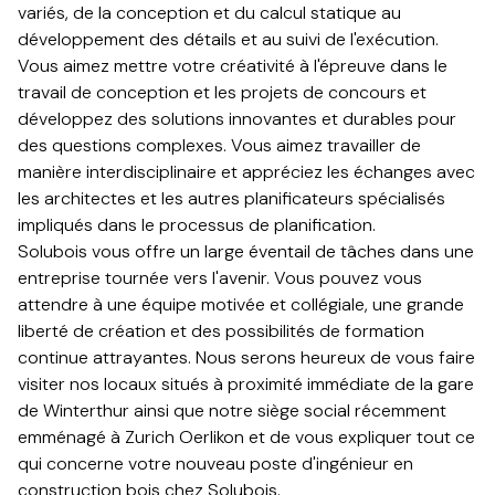
variés, de la conception et du calcul statique au
développement des détails et au suivi de l'exécution.
Vous aimez mettre votre créativité à l'épreuve dans le
travail de conception et les projets de concours et
développez des solutions innovantes et durables pour
des questions complexes. Vous aimez travailler de
manière interdisciplinaire et appréciez les échanges avec
les architectes et les autres planificateurs spécialisés
impliqués dans le processus de planification.​​​​‌ ‍ ​‍​‍‌‍ ‌ ​‍‌‍‍‌‌‍‌ ‌‍‍‌‌‍ ‍​‍​‍​ ‍‍​‍​‍‌ ​ ‌‍​‌‌‍ ‍‌‍‍‌‌ ‌​‌ ‍‌​‍ ‍‌‍‍‌‌‍ ​‍​‍​‍ ​​‍​‍‌‍‍​‌ ​‍‌‍‌‌‌‍‌‍​‍​‍​ ‍‍​‍​‍‌‍‍​‌ ‌​‌ ‌​‌ ​​​ ‍‍​‍ ​‍ ‌‍ ​‌‍ ‌‍​ ‌‍​‌‌‍ ​‌‍‍​‌‍ ‌ ​ ‌ ‌​​ ‍‍​ ​ ​ ​ ​ ​ ​ ​ ​‍ ‌‍‍‌‌‍ ‍‌ ‌​‌‍‌‌‌‍ ‍‌ ‌​​‍ ‌‍‌‌‌‍‌​‌‍‍‌‌ ‌​​‍ ‌‍ ‌‌‍ ‌‍‌​‌‍‌‌​ ‌‌ ​​‌ ​‍‌‍‌‌‌ ​ ‌‍‌‌‌‍ ‍‌ ‌​‌‍​‌‌ ‌​‌‍‍‌‌‍ ‌‍ ‍​ ‍ ‌‍‍‌‌‍‌​​ ‌‌‍​‍‌‍​ ​ ‌‌​ ​ ‌‍‌‌‌‍‌​​ ‍​​ ​‍​‍ ‌​ ​​‌‍‌‌​ ‌‌‌‍‌​​‍ ‌​ ‌​​ ‌‌​ ‍​​ ​‌​‍ ‌‌‍​‍‌‍​‍​ ‌ ​ ​ ​‍ ‌‌‍‌‌​ ‍‌‌‍‌‌‌‍‌‌​ ​ ‌‍‌‍‌‍‌​​ ‌‌​ ‍​‌‍​‌‌‍‌‍​ ‍‌​ ‍ ‌ ‌​‌ ‍‌‌ ​​‌‍‌‌​ ‌‌‍‍‍‌‍ ‌‍​‍​ ‍ ‌ ​​‌‍​‌‌ ‌​‌‍‍​​ ‌‌ ​‍‌‍‍‌‌‍​ ‌‍‍​‌‌‌​‌‍‌‌‌ ‍​‌ ‌​​‍‌‌​ ‌‌‌​​‍‌‌ ‌‍‍ ‌‍‌‌‌ ‍‌​‍‌‌​ ​ ‌​‌​​‍‌‌​ ​ ‌​‌​​‍‌‌​ ​‍​ ​‍‌‍‌‍‌ ​‍​‍‌‌​ ​‍​ ​‍​‍‌‌​ ‌‌‌​‌​​‍ ‍‌ ‌‍‌‍​‌‌‍ ​‌ ‌‌‌‍‌‌​‍‌‌​ ‌‌‌​​‍‌‌ ‌‍‍ ‌‍‌‌‌ ‍‌​‍‌‌​ ​ ‌​‌​​‍‌‌​ ​ ‌​‌​​‍‌‌​ ​‍​ ​‍​ ‍‌​ ​ ​ ​ ​ ‍​​ ​‍​ ‍‌‌‍‌‌‌‍​ ‌‍‌‍‌‍​ ​ ‍​‌‍‌​​‍‌‌​ ​‍​ ​‍​‍‌‌​ ‌‌‌​‌​​‍ ‍‌‍​ ‌‍‍​‌‍‍‌‌‍ ​‌‍‌​‌ ​‍‌‍‌‌‌‍ ‍​‍‌‌​ ‌‌‌​​‍‌‌ ‌‍‍ ‌‍‌‌‌ ‍‌​‍‌‌​ ​ ‌​‌​​‍‌‌​ ​ ‌​‌​​‍‌‌​ ​‍​ ​‍‌‍‌‌​ ​ ​ ‍‌​ ‌ ​ ‍‌​ ‍‌​ ‌‌​ ‌ ‌‍​‌​ ‌​‌‍​‌​ ‌‌​‍‌‌​ ​‍​ ​‍​‍‌‌​ ‌‌‌​‌​​‍ ‍‌ ‌​‌‍‌‌‌ ‍​‌ ‌​​ ‌‍​‍‌‍​‌‌ ​ ‌‍‌‌‌‌‌‌‌ ​‍‌‍ ​​ ‌‌‍‍​‌ ‌​‌ ‌​‌ ​​​‍‌‌​ ​ ‌​​‌​‍‌‌​ ​‍‌​‌‍​‍‌‌​ ​‍‌​‌‍‌‍ ​‌‍ ‌‍​ ‌‍​‌‌‍ ​‌‍‍​‌‍ ‌ ​ ‌ ‌​​‍‌‌​ ​ ‌​​‌​ ​ ​ ​ ​ ​ ​ ​ ​‍‌‍‌‍‍‌‌‍‌​​ ‌‌‍​‍‌‍​ ​ ‌‌​ ​ ‌‍‌‌‌‍‌​​ ‍​​ ​‍​‍ ‌​ ​​‌‍‌‌​ ‌‌‌‍‌​​‍ ‌​ ‌​​ ‌‌​ ‍​​ ​‌​‍ ‌‌‍​‍‌‍​‍​ ‌ ​ ​ ​‍ ‌‌‍‌‌​ ‍‌‌‍‌‌‌‍‌‌​ ​ ‌‍‌‍‌‍‌​​ ‌‌​ ‍​‌‍​‌‌‍‌‍​ ‍‌​‍‌‍‌ ‌​‌ ‍‌‌ ​​‌‍‌‌​ ‌‌‍‍‍‌‍ ‌‍​‍​‍‌‍‌ ​​‌‍​‌‌ ‌​‌‍‍​​ ‌‌ ​‍‌‍‍‌‌‍​ ‌‍‍​‌‌‌​‌‍‌‌‌ ‍​‌ ‌​​‍‌‌​ ‌‌‌​​‍‌‌ ‌‍‍ ‌‍‌‌‌ ‍‌​‍‌‌​ ​ ‌​‌​​‍‌‌​ ​ ‌​‌​​‍‌‌​ ​‍​ ​‍‌‍‌‍‌ ​‍​‍‌‌​ ​‍​ ​‍​‍‌‌​ ‌‌‌​‌​​‍ ‍‌ ‌‍‌‍​‌‌‍ ​‌ ‌‌‌‍‌‌​‍‌‌​ ‌‌‌​​‍‌‌ ‌‍‍ ‌‍‌‌‌ ‍‌​‍‌‌​ ​ ‌​‌​​‍‌‌​ ​ ‌​‌​​‍‌‌​ ​‍​ ​‍​ ‍‌​ ​ ​ ​ ​ ‍​​ ​‍​ ‍‌‌‍‌‌‌‍​ ‌‍‌‍‌‍​ ​ ‍​‌‍‌​​‍‌‌​ ​‍​ ​‍​‍‌‌​ ‌‌‌​‌​​‍ ‍‌‍​ ‌‍‍​‌‍‍‌‌‍ ​‌‍‌​‌ ​‍‌‍‌‌‌‍ ‍​‍‌‌​ ‌‌‌​​‍‌‌ ‌‍‍ ‌‍‌‌‌ ‍‌​‍‌‌​ ​ ‌​‌​​‍‌‌​ ​ ‌​‌​​‍‌‌​ ​‍​ ​‍‌‍‌‌​ ​ ​ ‍‌​ ‌ ​ ‍‌​ ‍‌​ ‌‌​ ‌ ‌‍​‌​ ‌​‌‍​‌​ ‌‌​‍‌‌​ ​‍​ ​‍​‍‌‌​ ‌‌‌​‌​​‍ ‍‌ ‌​‌‍‌‌‌ ‍​‌ ‌​​‍‌‍‌ ​​‌‍‌‌‌ ​‍‌ ​ ‌ ​​‌‍‌‌‌‍​ ‌ ‌​‌‍‍‌‌ ‌‍‌‍‌‌​ ‌‌ ​​‌ ‌‌‌‍​‍‌‍ ​‌‍‍‌‌ ​ ‌‍‍​‌‍‌‌‌‍‌​​‍​‍‌ ‌
Solubois vous offre un large éventail de tâches dans une
entreprise tournée vers l'avenir. Vous pouvez vous
attendre à une équipe motivée et collégiale, une grande
liberté de création et des possibilités de formation
continue attrayantes. Nous serons heureux de vous faire
visiter nos locaux situés à proximité immédiate de la gare
de Winterthur ainsi que notre siège social récemment
emménagé à Zurich Oerlikon et de vous expliquer tout ce
qui concerne votre nouveau poste d'ingénieur en
construction bois chez Solubois.​​​​‌ ‍ ​‍​‍‌‍ ‌ ​‍‌‍‍‌‌‍‌ ‌‍‍‌‌‍ ‍​‍​‍​ ‍‍​‍​‍‌ ​ ‌‍​‌‌‍ ‍‌‍‍‌‌ ‌​‌ ‍‌​‍ ‍‌‍‍‌‌‍ ​‍​‍​‍ ​​‍​‍‌‍‍​‌ ​‍‌‍‌‌‌‍‌‍​‍​‍​ ‍‍​‍​‍‌‍‍​‌ ‌​‌ ‌​‌ ​​​ ‍‍​‍ ​‍ ‌‍ ​‌‍ ‌‍​ ‌‍​‌‌‍ ​‌‍‍​‌‍ ‌ ​ ‌ ‌​​ ‍‍​ ​ ​ ​ ​ ​ ​ ​ ​‍ ‌‍‍‌‌‍ ‍‌ ‌​‌‍‌‌‌‍ ‍‌ ‌​​‍ ‌‍‌‌‌‍‌​‌‍‍‌‌ ‌​​‍ ‌‍ ‌‌‍ ‌‍‌​‌‍‌‌​ ‌‌ ​​‌ ​‍‌‍‌‌‌ ​ ‌‍‌‌‌‍ ‍‌ ‌​‌‍​‌‌ ‌​‌‍‍‌‌‍ ‌‍ ‍​ ‍ ‌‍‍‌‌‍‌​​ ‌‌‍​‍‌‍​ ​ ‌‌​ ​ ‌‍‌‌‌‍‌​​ ‍​​ ​‍​‍ ‌​ ​​‌‍‌‌​ ‌‌‌‍‌​​‍ ‌​ ‌​​ ‌‌​ ‍​​ ​‌​‍ ‌‌‍​‍‌‍​‍​ ‌ ​ ​ ​‍ ‌‌‍‌‌​ ‍‌‌‍‌‌‌‍‌‌​ ​ ‌‍‌‍‌‍‌​​ ‌‌​ ‍​‌‍​‌‌‍‌‍​ ‍‌​ ‍ ‌ ‌​‌ ‍‌‌ ​​‌‍‌‌​ ‌‌‍‍‍‌‍ ‌‍​‍​ ‍ ‌ ​​‌‍​‌‌ ‌​‌‍‍​​ ‌‌ ​‍‌‍‍‌‌‍​ ‌‍‍​‌‌‌​‌‍‌‌‌ ‍​‌ ‌​​‍‌‌​ ‌‌‌​​‍‌‌ ‌‍‍ ‌‍‌‌‌ ‍‌​‍‌‌​ ​ ‌​‌​​‍‌‌​ ​ ‌​‌​​‍‌‌​ ​‍​ ​‍‌‍‌‍‌ ​‍​‍‌‌​ ​‍​ ​‍​‍‌‌​ ‌‌‌​‌​​‍ ‍‌ ‌‍‌‍​‌‌‍ ​‌ ‌‌‌‍‌‌​‍‌‌​ ‌‌‌​​‍‌‌ ‌‍‍ ‌‍‌‌‌ ‍‌​‍‌‌​ ​ ‌​‌​​‍‌‌​ ​ ‌​‌​​‍‌‌​ ​‍​ ​‍‌‍‌‌​ ‌‍‌‍‌​​ ‌‌​ ‍​‌‍​‌​ ​‍​ ‍​​ ‌ ​ ​​‌‍‌‌​ ​​​‍‌‌​ ​‍​ ​‍​‍‌‌​ ‌‌‌​‌​​‍ ‍‌‍​ ‌‍‍​‌‍‍‌‌‍ ​‌‍‌​‌ ​‍‌‍‌‌‌‍ ‍​‍‌‌​ ‌‌‌​​‍‌‌ ‌‍‍ ‌‍‌‌‌ ‍‌​‍‌‌​ ​ ‌​‌​​‍‌‌​ ​ ‌​‌​​‍‌‌​ ​‍​ ​‍​ ​ ​ ‌​​ ​​​ ‌‌‌‍​ ​ ​​‌‍‌​​ ‍‌​ ‌‍‌‍​ ​ ‌ ​ ​​​‍‌‌​ ​‍​ ​‍​‍‌‌​ ‌‌‌​‌​​‍ ‍‌ ‌​‌‍‌‌‌ ‍​‌ ‌​​ ‌‍​‍‌‍​‌‌ ​ ‌‍‌‌‌‌‌‌‌ ​‍‌‍ ​​ ‌‌‍‍​‌ ‌​‌ ‌​‌ ​​​‍‌‌​ ​ ‌​​‌​‍‌‌​ ​‍‌​‌‍​‍‌‌​ ​‍‌​‌‍‌‍ ​‌‍ ‌‍​ ‌‍​‌‌‍ ​‌‍‍​‌‍ ‌ ​ ‌ ‌​​‍‌‌​ ​ ‌​​‌​ ​ ​ ​ ​ ​ ​ ​ ​‍‌‍‌‍‍‌‌‍‌​​ ‌‌‍​‍‌‍​ ​ ‌‌​ ​ ‌‍‌‌‌‍‌​​ ‍​​ ​‍​‍ ‌​ ​​‌‍‌‌​ ‌‌‌‍‌​​‍ ‌​ ‌​​ ‌‌​ ‍​​ ​‌​‍ ‌‌‍​‍‌‍​‍​ ‌ ​ ​ ​‍ ‌‌‍‌‌​ ‍‌‌‍‌‌‌‍‌‌​ ​ ‌‍‌‍‌‍‌​​ ‌‌​ ‍​‌‍​‌‌‍‌‍​ ‍‌​‍‌‍‌ ‌​‌ ‍‌‌ ​​‌‍‌‌​ ‌‌‍‍‍‌‍ ‌‍​‍​‍‌‍‌ ​​‌‍​‌‌ ‌​‌‍‍​​ ‌‌ ​‍‌‍‍‌‌‍​ ‌‍‍​‌‌‌​‌‍‌‌‌ ‍​‌ ‌​​‍‌‌​ ‌‌‌​​‍‌‌ ‌‍‍ ‌‍‌‌‌ ‍‌​‍‌‌​ ​ ‌​‌​​‍‌‌​ ​ ‌​‌​​‍‌‌​ ​‍​ ​‍‌‍‌‍‌ ​‍​‍‌‌​ ​‍​ ​‍​‍‌‌​ ‌‌‌​‌​​‍ ‍‌ ‌‍‌‍​‌‌‍ ​‌ ‌‌‌‍‌‌​‍‌‌​ ‌‌‌​​‍‌‌ ‌‍‍ ‌‍‌‌‌ ‍‌​‍‌‌​ ​ ‌​‌​​‍‌‌​ ​ ‌​‌​​‍‌‌​ ​‍​ ​‍‌‍‌‌​ ‌‍‌‍‌​​ ‌‌​ ‍​‌‍​‌​ ​‍​ ‍​​ ‌ ​ ​​‌‍‌‌​ ​​​‍‌‌​ ​‍​ ​‍​‍‌‌​ ‌‌‌​‌​​‍ ‍‌‍​ ‌‍‍​‌‍‍‌‌‍ ​‌‍‌​‌ ​‍‌‍‌‌‌‍ ‍​‍‌‌​ ‌‌‌​​‍‌‌ ‌‍‍ ‌‍‌‌‌ ‍‌​‍‌‌​ ​ ‌​‌​​‍‌‌​ ​ ‌​‌​​‍‌‌​ ​‍​ ​‍​ ​ ​ ‌​​ ​​​ ‌‌‌‍​ ​ ​​‌‍‌​​ ‍‌​ ‌‍‌‍​ ​ ‌ ​ ​​​‍‌‌​ ​‍​ ​‍​‍‌‌​ ‌‌‌​‌​​‍ ‍‌ ‌​‌‍‌‌‌ ‍​‌ ‌​​‍‌‍‌ ​​‌‍‌‌‌ ​‍‌ ​ ‌ ​​‌‍‌‌‌‍​ ‌ ‌​‌‍‍‌‌ ‌‍‌‍‌‌​ ‌‌ ​​‌ ‌‌‌‍​‍‌‍ ​‌‍‍‌‌ ​ ‌‍‍​‌‍‌‌‌‍‌​​‍​‍‌ ‌