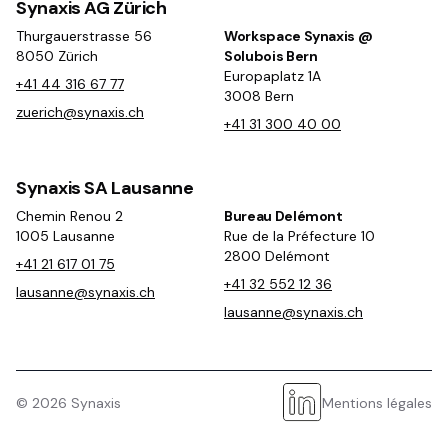
Synaxis AG Zürich
Thurgauerstrasse 56
Workspace Synaxis @
8050 Zürich
Solubois Bern
Europaplatz 1A
+41 44 316 67 77
3008 Bern
zuerich@synaxis.ch
+41 31 300 40 00
Synaxis SA Lausanne
Chemin Renou 2
Bureau Delémont
1005 Lausanne
Rue de la Préfecture 10
2800 Delémont
+41 21 617 01 75
+41 32 552 12 36
lausanne@synaxis.ch
lausanne@synaxis.ch
©
2026
Synaxis
Mentions légales